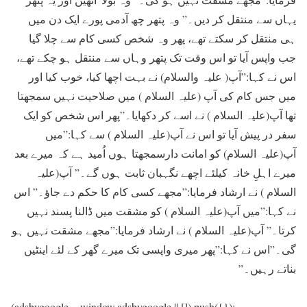
يہاں سے منتقل کر دیں۔” وہ پتھر چھ آدمی پورے ايک دن ميں
ہی منتقل کر سکتے تھے، پھر وہ شخص کسی کام سے چلا گيا
جب واپس آيا تو اس وقت تک پتھر وہاں سے منتقل ہو چکے تھے،
اس نے کہا:”آپ( علیہ والسلام) نے بہت اچھا کيا، خوب کيا اور
ميں جس کام کی آپ (علیہ السلام ) ميں صلاحيت نہيں سمجھتا
تھا آپ(علیہ السلام ) نے اسے کر دکھايا۔”پھر اس شخص کو ایک
سفر در پيش آيا تو اس نے آپ(علیہ السلام ) سے کہا:”ميں
آپ(علیہ السلام) کو امانت دارسمجھتا ہوں اُمید ہے کہ ميرے بعد
ميرے اہلِ خانہ کيلئے اچھے نگہبان ثابت ہوں گے۔” آپ(علیہ
السلام ) نے ارشاد فرمايا:”مجھے کسی کام کا حکم دے جاؤ۔” اس
نے کہا:”ميں آپ(علیہ السلام ) کو مشقت ميں ڈالنا پسند نہيں
کرتا۔” آپ(علیہ السلام ) نے ارشاد فرمايا:”مجھے مشقت نہيں ہو
گی۔”اس نے کہا:”پھر ميری واپسی تک ميرے گھر کے لئے اينٹيں
بناتے رہیں۔”
(adsbygoogle = window.adsbygoogle || []).push({});