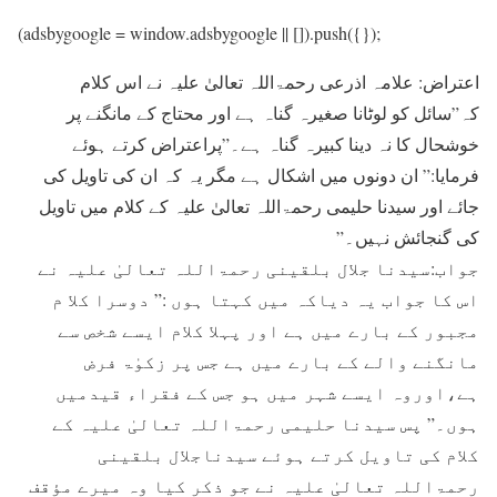
(adsbygoogle = window.adsbygoogle || []).push({});
اعتراض: علامہ اذرعی رحمۃاللہ تعالیٰ علیہ نے اس کلام
کہ”سائل کو لوٹانا صغيرہ گناہ ہے اور محتاج کے مانگنے پر
خوشحال کا نہ دينا کبيرہ گناہ ہے۔”پراعتراض کرتے ہوئے
فرمایا:” ان دونوں ميں اشکال ہے مگر يہ کہ ان کی تاويل کی
جائے اور سیدنا حليمی رحمۃاللہ تعالیٰ علیہ کے کلام ميں تاويل
کی گنجائش نہيں۔”
جواب:سیدنا جلال بلقينی رحمۃاللہ تعالیٰ علیہ نے
اس کا جواب يہ دياکہ ميں کہتا ہوں :” دوسرا کلا م
مجبور کے بارے ميں ہے اور پہلا کلام ایسے شخص سے
مانگنے والے کے بارے ميں ہے جس پر زکوٰۃ فرض
ہے،اوروہ ايسے شہر ميں ہو جس کے فقراء قيدمیں
ہوں۔” پس سیدنا حليمی رحمۃاللہ تعالیٰ علیہ کے
کلام کی تاويل کرتے ہوئے سیدناجلال بلقينی
رحمۃاللہ تعالیٰ علیہ نے جو ذکر کيا وہ ميرے مؤقف