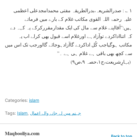
۱ ؎ : صدرالشریعہ،بدرالطریقہ مفتی محمدامجدعلی اعظمی
علیہ رحمۃ اللہ القوی مکاتب غلام کے بارے میں فرماتے
ہیں:”آقااپنے غلام سے مال کی ایک مقدارمقررکرکے یہ کہہ دے
کہ اتنااداکردے توآزادہے اورغلام اسے قبول بھی کرلے اب یہ
مکاتب ہوگیاجب کُل اداکردے گاآزادہوجائے گااورجب تک اس میں
سے کچھ بھی باقی ہے غلام ہی ہے ۔”
(بہارِشریعت،ج۱،حصہ ۹،ص۹)
Categories:
islam
جہنم میں لے جانے والے اعمال
,
Islam
Tags:
Maqbooliya.com
Back to top