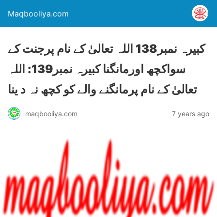
Maqbooliya.com
کبيرہ نمبر138 اللہ تعالیٰ کے نام پرجنت کے
سواکچھ اورمانگنا کبيرہ نمبر139: اللہ
تعالیٰ کے نام پرمانگنے والے کو کچھ نہ د ينا
maqbooliya.com
7 years ago