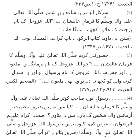
الحدیث: ۱۷۲۴۱،ج۱۰،ص۲۳۴)
(2)۔۔۔۔۔۔سرکار ابدِ قرار، شافعِ روزِ شمار صلَّی اللہ تعالیٰ
علیہ وآلہ وسلَّم کا فرمانِ عالیشان ہے :”اللہ عزوجل کے نام
پرجنت کے علاوہ کچھ نہ مانگا جائے۔”
(سنن ابی داؤد، کتاب الزکوٰۃ ، باب کراہیۃ المسألۃ بوجہ اللہ
،الحدیث: ۱۶۷۱،ص۱۳۴۷)
(3)۔۔۔۔۔۔حضورنبی کریم صلَّی اللہ تعالیٰ علیہ وآلہ وسلَّم کا
فرمانِ عالیشان ہے :”جو اللہ عزوجل کے نام پرمانگے وہ ملعون
ہے اور جس سے اللہ عزوجل کے نام پرسوال ہو اور وہ سوال
کرنے والے کو کچھ نہ دے تو وہ بھی ملعون ہے۔” (المعجم الکبیر،
الحدیث: ۹۴۳،ج۲۲،ص۳۷۷)
(4)۔۔۔۔۔۔رسولِ انور، صاحبِ کوثر صلَّی اللہ تعالیٰ علیہ وآلہ
وسلَّم کا فرمانِ عالیشان ہے:”کيا ميں تمہيں بدترين مصيبت و
آزمائش والے شخص کے بارے ميں نہ بتاؤں؟” صحابہ کرام عليہم
الرضوان نے عرض کی،”کيوں نہيں،يا رسول اللہ عزوجل و صلَّی
اللہ تعالیٰ علیہ وآلہ وسلَّم! (ضرور بتائیے) ”تو آپ صلَّی اللہ تعالیٰ