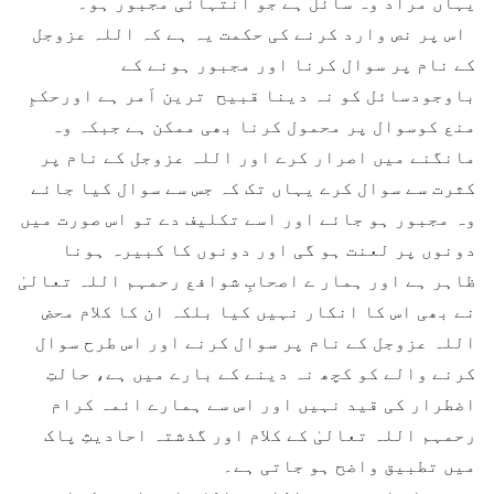
یہاں مراد وہ سائل ہے جو انتہائی مجبور ہو۔
اس پر نص وارد کرنے کی حکمت يہ ہے کہ اللہ عزوجل
کے نام پر سوال کرنا اور مجبور ہونے کے
باوجودسائل کو نہ دينا قبيح ترين اَمر ہے اورحکمِ
منع کوسوال پر محمول کرنا بھی ممکن ہے جبکہ وہ
مانگنے ميں اصرار کرے اور اللہ عزوجل کے نام پر
کثرت سے سوال کرے يہاں تک کہ جس سے سوال کيا جائے
وہ مجبور ہو جائے اور اسے تکليف دے تو اس صورت ميں
دونوں پر لعنت ہو گی اور دونوں کا کبيرہ ہونا
ظاہر ہے اور ہمار ے اصحابِ شوافع رحمہم اللہ تعالیٰ
نے بھی اس کا انکار نہيں کيا بلکہ ان کا کلام محض
اللہ عزوجل کے نام پر سوال کرنے اور اس طرح سوال
کرنے والے کو کچھ نہ دينے کے بارے ميں ہے، حالتِ
اضطرار کی قيد نہيں اور اس سے ہمارے ائمہ کرام
رحمہم اللہ تعالیٰ کے کلام اور گذشتہ احادیثِ پاک
ميں تطبيق واضح ہو جاتی ہے۔