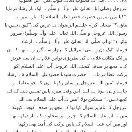
عزوجل وصلی اللہ تعالیٰ علیہ وآلہ و سلَّم نے ایک بارارشادفرمایا
:”کيا ميں تمہيں حضرت خضر (علیہ السلام )کے بارے ميں نہ
بتاؤں؟” صحابہ کرام عليہم الرضوان نے عرض کی،”کيوں نہيں،يا
رسول اللہ عزوجل و صلَّی اللہ تعالیٰ علیہ وآلہ وسلَّم! (ضرور
بتائیے) ” تو آپ صلَّی اللہ تعالیٰ علیہ وآلہ و سلَّم نے ارشاد
فرمايا:”ايک دن وہ بنی اسرائيل کے بازار سے گزر رہے تھے کہ ان
پر ايک مکاتَب غلام۱؎ کی نظرپڑی تواس غلام نے ان سے عرض
کی،”مجھ پر صدقہ کيجئے، اللہ عزوجل آپ (علیہ السلام )کو
برکت عطا فرمائے۔” حضرت سیدنا خضر(علیہ السلام )نے ارشاد
فرمايا:”ميں اللہ عزوجل پر ايمان رکھتا ہوں کہ جو معاملہ وہ
چاہے وہی ہوتا ہے لہذا اس وقت میرے پاس تمہیں دینے کے لئے
کچھ نہیں۔” مسکين بولا،”ميں نے آپ علیہ السلام سے اللہ
عزوجل کے نام پر سوال کیا تھا کہ مجھ پر صدقہ کيجئے کيونکہ
ميں نے آپ علیہ السلام کے چہرے پر سخاوت کے آثار ديکھے تھے
اور ميں آپ علیہ السلام کے پاس برکت کی اُميد بھی رکھتا
ہوں۔” حضرت خضر علیہ السلام نے اس سے ارشاد فرمايا:”میرا