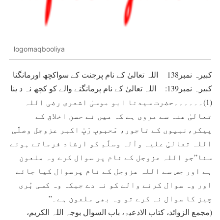
logomaqbooliya
کبيرہ نمبر138 اللہ تعالیٰ کے نام پرجنت کے سواکچھ اورمانگنا
کبيرہ نمبر139: اللہ تعالیٰ کے نام پرمانگنے والے کو کچھ نہ د ينا
(1)۔۔۔۔۔۔حضرت سيدنا ابو موسیٰ اشعری رضی اللہ
تعالیٰ عنہ سے مروی ہے کہ ميں نے حسنِ اخلاق کے
پیکر،نبیوں کے تاجور، مَحبوبِ رَبِّ اکبر عزوجل وصلَّی
اللہ تعالیٰ علیہ وآلہ وسلَّم کو ارشاد فرماتے ہوئے
سنا”جو اللہ عزوجل کے نام پر سوال کرے وہ ملعون
ہے اور جس سے اللہ عزوجل کے نام پرسوال کيا جائے
اور وہ سوال کرنے والے کو نہ دے جبکہ وہ کسی بُری
چيز کا سوال نہ کرے تو وہ بھی ملعون ہے۔”
(مجمع الزوائد، کتاب الادعیۃ، باب السوال بوجہ اللہ الکریم،