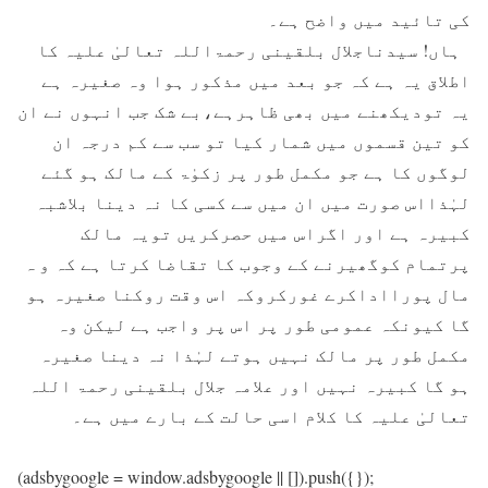
کی تائيد ميں واضح ہے۔
ہاں! سیدناجلال بلقينی رحمۃاللہ تعالیٰ علیہ کا
اطلاق يہ ہے کہ جو بعد ميں مذکور ہوا وہ صغيرہ ہے
يہ توديکھنے ميں بھی ظاہرہے،بے شک جب انہوں نے ان
کو تين قسموں ميں شمار کيا تو سب سے کم درجہ ان
لوگوں کا ہے جو مکمل طور پر زکوٰۃ کے مالک ہو گئے
لہٰذااس صورت ميں ان ميں سے کسی کا نہ دينا بلاشبہ
کبيرہ ہے اور اگراس ميں حصرکريں تويہ مالک
پرتمام کوگھيرنے کے وجوب کا تقاضا کرتا ہے کہ و ہ
مال پورااداکرے غورکروکہ اس وقت روکنا صغيرہ ہو
گا کيونکہ عمومی طور پر اس پر واجب ہے ليکن وہ
مکمل طور پر مالک نہيں ہوتے لہٰذا نہ دينا صغيرہ
ہو گا کبيرہ نہيں اور علامہ جلال بلقينی رحمۃ اللہ
تعالیٰ علیہ کا کلام اسی حالت کے بارے ميں ہے۔
(adsbygoogle = window.adsbygoogle || []).push({});