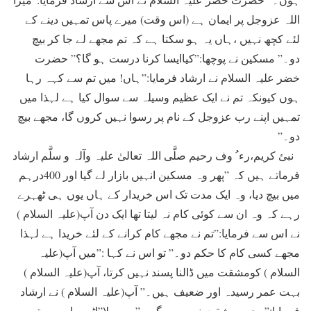
اللہ عزوجل پر ايمان ہے (اس وقت) ميرے پاس تمہيں دينے کے
لئے کچھ نہيں ،ہاں یہ ہو سکتا ہے کہ تم مجھے لے جا کر بيچ
دو۔” مسکين نے پوچھا:”کياايسا کرنا درست ہو گا؟” حضرت
خضر علیہ السلام نے ارشاد فرمايا:”ہاں! ميں تم سے کہہ رہا
ہوں کیونکہ تم نے ايک عظيم وسيلہ سے سوال کيا ہے لہذا ميں
تمہيں اپنے رب عزوجل کے نام پر رسوا نہيں کروں گا، مجھے بيچ
دو۔”
نبئ کريم،رء ُ وف رحیم صلَّی اللہ تعالیٰ علیہ وآلہ و سلَّم ارشاد
فرماتے ہیں کہ ”پھر وہ مسکين انہيں بازار لے گيا اور 400درہم
ميں بيچ ديا، وہ ايک مدت تک اس خريدار کے ہاں يوں ہی ٹھہرے
رہے کہ وہ ان سے کوئی کام نہ ليتا تھا ایک دن آپ(علیہ السلام )
نے اس سے فرمايا:”تم نے مجھے کام کرانے کے لئے خريدا ہے لہذا
مجھے کسی کام کا حکم دو۔” تو اس نے کہا :”ميں آپ(علیہ
السلام ) کومشقت ميں ڈالنا پسند نہيں کرتا، آپ(علیہ السلام )
بہت عمر رسيدہ اور ضعيف ہيں۔” آپ(علیہ السلام ) نے ارشاد
فرمايا:”مجھے مشقت نہيں ہو گی۔” وہ بولا”اٹھیں اور يہ پتھر