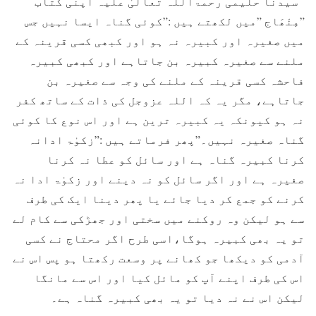
سیدنا حليمی رحمۃاللہ تعالیٰ علیہ اپنی کتاب
”مِنْھَاج ”ميں لکھتے ہيں :”کوئی گناہ ايسا نہيں جس
ميں صغيرہ اور کبيرہ نہ ہو اور کبھی کسی قرينہ کے
ملنے سے صغيرہ کبيرہ بن جاتاہے اور کبھی کبيرہ
فاحشہ کسی قرينہ کے ملنے کی وجہ سے صغيرہ بن
جاتاہے، مگر يہ کہ اللہ عزوجل کی ذات کے ساتھ کفر
نہ ہو کيونکہ يہ کبيرہ ترين ہے اور اس نوع کا کوئی
گناہ صغيرہ نہيں۔”پھر فرماتے ہيں :”زکوٰۃ ادانہ
کرنا کبيرہ گناہ ہے اور سائل کو عطا نہ کرنا
صغيرہ ہے اور اگر سائل کو نہ دينے اور زکوٰۃ ادا نہ
کرنے کو جمع کر دیا جائے يا پھر دينا ايک کی طرف
سے ہو لیکن وہ روکنے ميں سختی اور جھڑکی سے کام لے
تو يہ بھی کبيرہ ہوگا،اسی طرح اگر محتاج نے کسی
آدمی کو ديکھا جو کھانے پر وسعت رکھتا ہو پس اس نے
اس کی طرف اپنے آپ کو مائل کيا اور اس سے مانگا
ليکن اس نے نہ ديا تو يہ بھی کبيرہ گناہ ہے۔