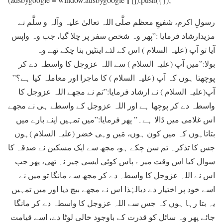
رسولِ اکرم، شفيعِ معظم صلَّی اللہ تعالیٰ علیہ وآلہ و سلَّم نے
مزیدارشاد فرمایا :”پھر وہ شخص سفر پر چلا گيا، جب وہ واپس
آيا تو آپ (علیہ السلام ) اس کے لئے اينٹيں بنا چکے تھے وہ
بولا:”ميں آپ (علیہ السلام ) سے اللہ عزوجل کا واسطہ دے کر
پوچھتا ہوں کہ آپ (علیہ السلام ) کا ماجرا اور معاملہ کيا ہے؟”
آپ(علیہ السلام ) نے ارشاد فرمايا:”تم نے مجھے اللہ عزوجل کا
واسطہ دے کر پوچھا ہے اور اللہ عزوجل کے واسطے ہی نے مجھے
اس غلامی ميں ڈالا ہے۔” پھر فرمايا:”ميں تمہيں اپنے بارے ميں
بتاتاہوں کہ ميں کون ہوں، مَیں وہی خضر (علیہ السلام )ہوں
جس کا تذکرہ تم سن چکے ہو، مجھ سے ايک مسکين نے صدقہ کا
سوال کيا اس وقت ميرے پاس کوئی ايسی چيز نہ تھی، پھر جب
اس نے اللہ عزوجل کا واسطہ دے کر مجھ سے مانگا تو ميں نے
اسے خود پر اختيار دے ديالہٰذا اس نے مجھے بيچ ديا اور ميں تمہيں
يہ بتا رہا ہوں کہ جس سے اللہ عزوجل کا واسطہ دے کر مانگا
جائے پھر وہ سائل کو قدرت کے باوجود خالی لوٹا دے، اسے قيامت