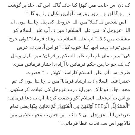
کے دن اس حالت ميں کھڑا کيا جائے گاکہ اس کی جلد پر گوشت
نہ ہو گا اور و ہ زور زور سے آوازيں نکال رہا ہو گا۔”
اس شخص نے کہا:”ميں اللہ عزوجل کی پناہ چاہتا ہوں، اے
اللہ عزوجل کے نبی علیہ السلام ! ميں نے آپ علیہ السلام کو
مشقت ميں ڈالا۔” آپ علیہ السلام نے ارشاد فرمايا:”کوئی حرج
نہيں تم نے بہت اچھا کيا، خوب کيا۔” تو اس آدمی نے عرض
کی:”ميرے ماں باپ آپ علیہ السلام پر قربان! ميرے اہل ومال
کے لئے جو چاہيں حکم فرمائيں يا آزادی اختيار فرمائيں میری
طرف سے آپ علیہ السلام کاراستہ کھلاہے۔” حضرت
خضر(علیہ السلام ) نے ارشاد فرمايا”ميں يہ چاہتا ہوں کہ تم
مجھے جانے دو تا کہ ميں اپنے رب عزوجل کی عبادت کر سکوں۔”
تو اس نے آپ(علیہ السلام )کو رخصت کردیا، آپ نے دعا فرمائی:
”اَلْحَمْدُ لِلّٰہِ الَّذِیْۤ اَوْثَقَنِیْ فِی الْعُبُوْدِيَّۃِ ثُمَّ نَجَانِیْ مِنْھَا یعنی تمام
تعریفیں اللہ عزوجل ہی کے لئے ہيں جس نے مجھے غلامی ميں
ڈالا پھر اس سے نجات عطا فرمائی۔”