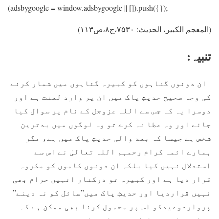
(adsbygoogle = window.adsbygoogle || []).push({});
(المعجم الکبیر، الحدیث: ۷۵۳۰،ج۸،ص۱۱۳)
تنبیہ:
ان دونوں گناہوں کو کبيرہ گناہوں ميں شمار کرنے
کی وجہ صحيح حدیثِ پاک ميں ان پر وارد لعنت ہے اور
دوسرا يہ کہ جس سے اللہ عزوجل کے نام پر سوال کيا
جائے اور وہ عطا نہ کرے تو وہ لوگوں ميں بدترين
شخص ہے جيسا کہ بعد والی حدیثِ پاک ميں ہے، مگر
ہمارے ائمہ کرام رحمہم اللہ تعالیٰ نے اس سے
استدلال نہيں کيا بلکہ ان دونوں کاموں کو مکروہ
قرار ديا ہے اور کبيرہ تو درکنار انہيں حرام بھی
نہیں قرارديا اور حدیثِ پاک ميں”سائل کو نہ دینے”
پرواردوعیدکو اس پر محمول کرنا بھی ممکن ہے کہ