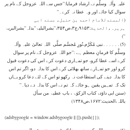
علیہ وآلہ وسلَّم نے ارشاد فرمايا:”جس سے اللہ عزوجل کے نام پر
سوال کيا جائے اور وہ عطا نہ کرے۔”
(المسندللامام احمد بن حنبل، مسند ابی
ہریرہ،الحدیث:۹۱۵۳،ج۳،ص۳۵۴،”بشرالبلیۃ”بدلہ”بشرالبریۃ
”)
(5)۔۔۔۔۔۔نبی مُکَرَّم،نُورِ مُجسَّم صلَّی اللہ تعالیٰ علیہ وآلہ
وسلَّم کا فرمانِ معظم ہے :”جو اللہ عزوجل کے نام پر سوال
کرے اسے عطا کرو، جو تمہاری دعوت کرے اس کی دعوت قبول
کرو اور جو تمہارے ساتھ بھلائی کرے اس کا بدلہ دو، اگر تم اس
کا بدلہ دينے کی استطاعت نہ رکھو تو اس کے لئے دعا کرو یہاں
تک کہ تمہيں يقين ہو جائے کہ تم نے اس کا بدلہ دے ديا۔”
(سنن ابی داؤد، کتاب الزکوٰۃ ، باب عطیۃ من سأل
باللہ،الحدیث:۱۶۷۲،ص۱۳۴۸)
(adsbygoogle = window.adsbygoogle || []).push({});
(6)۔۔۔۔۔۔اللہ کے محبوب،دانائے غیوب،منزہ عن العیوب