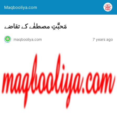
Maqbooliya.com
مَحبَّتِ مصطفٰے کے تقاضے
maqbooliya.com
7 years ago