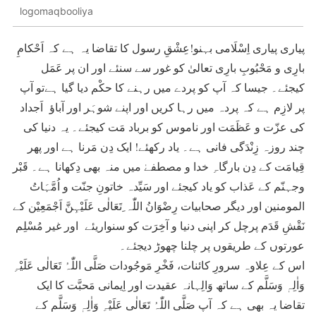
logomaqbooliya
پیاری پیاری اِسْلَامی بہنو!عِشْقِ رسول کا تقاضا یہ ہے کہ اَحْکامِ
بارِی و مَحْبُوبِ بارِی تعالیٰ کو غور سے سنئے اور ان پر عَمَل
کیجئے۔ جیسا کہ آپ کو پردے میں رہنے کا حکْم دیا گیا ہےتو آپ
پر لازِم ہے کہ پردہ میں رہا کریں اور اپنے شوہَر اور آباؤ اَجداد
کی عزّت و عَظَمَت اور ناموس کو برباد مَت کیجئے۔ یہ دنیا کی
چند روزہ زِنْدَگی فانی ہے۔ یاد رکھئے! ایک دِن مَرنا ہے اور پھر
قِیامَت کے دِن بارگاہِ خدا و مصطفےٰ میں منہ بھی دِکھانا ہے۔ قَبْر
وجہنّم کے عَذاب کو یاد کیجئے اور سَیِّدہ خاتونِ جنّت و اُمَّہَاتُ
المومنین اور دیگر صحابیات رِضْوَانُ اللّٰہ ِتَعَالٰی عَلَیْہِنَّ اَجْمَعِیْن کے
نَقْشِ قَدَم پرچل کر اپنی دنیا و آخِرَت کو سنواریئے اور غیر مُسْلِم
عورتوں کے طریقوں پر چلنا چھوڑ دیجئے۔
اس کے عِلاوہ سرورِ کائنات، فَخْرِ مَوجُودات صَلَّی اللّٰہُ تَعَالٰی عَلَیْہِ
وَاٰلِہٖ وَسَلَّم کے ساتھ وَالِہانہ عقیدت اور اِیمانی مَحبَّت کا ایک
تقاضا یہ بھی ہے کہ آپ صَلَّی اللّٰہُ تَعَالٰی عَلَیْہِ وَاٰلِہٖ وَسَلَّم کے