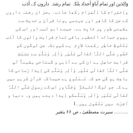
وَالِدَین اور تمام آباؤ اَجداد بلکہ تمام رشتہ داروں کے اَدَب
واِحْتِرام کا اِلْتِزام رکھا جائے۔ بجز ان رشتہ داروں
کے جن کا کافِر اور جہنمی ہونا قرآن و حدیث سے
یقینی طور پر ثابِت ہے۔ جیسے ابو لہب اور اس کی
بیوی حمالۃ الحطب، باقی تمام قرابت والوں کا اَدَب
مَلْحُوظِ خاطِر رکھنا لازِم ہے کیونکہ جن لوگوں کو
حُضُور صَلَّی اللّٰہُ تَعَالٰی عَلَیْہِ وَاٰلِہٖ وَسَلَّم سے نِسْبَتِ
قرابت حاصِل ہے ان کی بے اَدَبی و گستاخی یقیناً آپ
صَلَّی اللّٰہُ تَعَالٰی عَلَیْہِ وَاٰلِہٖ وَسَلَّم کی اِیذا رَسانی کا
باعِث ہو گی جو کہ مَـمْنُوع ہے جیساکہ قرآن کریم میں
ہے کہ جو لوگ اللہعَزَّ وَجَلَّاور اس کے رسول صَلَّی اللّٰہُ
تَعَالٰی عَلَیْہِ وَاٰلِہٖ وَسَلَّمکو اِیذا دیتے ہیں وہ دنیا و
آخِرَت میں مَلْعُون ہیں۔1
……… سیرت مصطفیٰ ، ص ۶۶ بتغیر