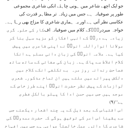
جو ایک اچھے شاعر میں ہونی چاہئے انکی شاعری مجموعی
طور پر صوفیانہ ہے جس میں زیادہ تر مظاہر قدرت کی
عکاسی نظر آتی ہے اور یہ ہماری شاعری کا مزاج بھی رہا ہے۔
خواجہ میردردؔؔکے کلام میں صوفیانہ افکار کی جلوہ گری
زیادہ ہے دردؔ کے انہی افکار کو مزید سہل بنا کر
مولانا انواراللہ انورؔ نے اپنی شاعری میں پیش
کیا ہے۔ علامہ انورؔ کی زبان دانی مسلم ہے انکا
کلام اغلاط سے پاک ہے۔ زبان کی صفائی کے ساتھ ساتھ
فصاحتِ رندانہ روز مرہ بے تکلفی انکے کلام میں
دلکش پیرائے میں ملتے ہیں ان تمام مذکورہ شعری
لوازمات کے پیش نظر حضرت انورؔ اپنے طرز خاص کے
موجد ہیں جس میں حسن ادا کا پہلو بالکل فطری
ہے‘‘(۹)
اس اقتباس کے بعد ذیل کے یہ چند اشعار دیکھئے جس
سے یقینا اس امر کی توثیق ہوگی کہ حضرت ممدوحؒ کی
شاعری کا دائرہ عمل خالصتاً عوامی ہے جس میں افہام