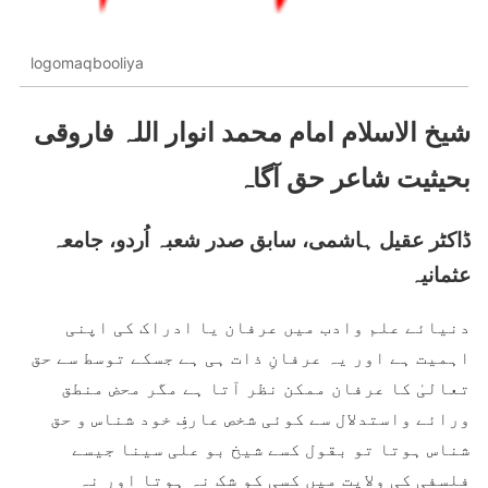
logomaqbooliya
شیخ الاسلام امام محمد انوار اللہ فاروقی
بحیثیت شاعر حق آگاہ
ڈاکٹر عقیل ہاشمی، سابق صدر شعبہ اُردو، جامعہ
عثمانیہ
دنیائے علم وادب میں عرفان یا ادراک کی اپنی
اہمیت ہے اور یہ عرفانِ ذات ہی ہے جسکے توسط سے حق
تعالیٰ کا عرفان ممکن نظر آتا ہے مگر محض منطق
ورائے واستدلال سے کوئی شخص عارفِ خود شناس و حق
شناس ہوتا تو بقول کسے شیخ بو علی سینا جیسے
فلسفی کی ولایت میں کسی کو شک نہ ہوتا اور نہ