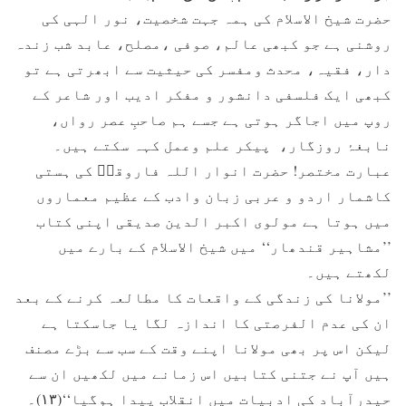
حضرت شیخ الاسلام کی ہمہ جہت شخصیت، نور الہی کی
روشنی ہے جو کبھی عالم، صوفی ،مصلح، عابد شب زندہ
دار، فقیہ، محدث ومفسر کی حیثیت سے ابھرتی ہے تو
کبھی ایک فلسفی دانشور و مفکر ادیب اور شاعر کے
روپ میں اجاگر ہوتی ہے جسے ہم صاحبِ عصر رواں،
نابغۂ روزگار، پیکر علم وعمل کہہ سکتے ہیں۔
عبارت مختصر! حضرت انوار اللہ فاروقیؒ کی ہستی
کاشمار اردو و عربی زبان وادب کے عظیم معماروں
میں ہوتا ہے مولوی اکبر الدین صدیقی اپنی کتاب
’’مشاہیر قندھار‘‘ میں شیخ الاسلام کے بارے میں
لکھتے ہیں۔
’’مولانا کی زندگی کے واقعات کا مطالعہ کرنے کے بعد
ان کی عدم الفرصتی کا اندازہ لگا یا جاسکتا ہے
لیکن اس پر بھی مولانا اپنے وقت کے سب سے بڑے مصنف
ہیں آپ نے جتنی کتابیں اس زمانے میں لکھیں ان سے
حیدرآباد کی ادبیات میں انقلاب پیدا ہوگیا‘‘(۱۳)۔