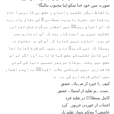
صورت میں خود خدا تمکو اپنا محبوب بنالیگا‘‘
بالفاظِ دیگر تقلید واتباع ، عشق ہی کا دوسرا نام
ہے چنانچہ حضرت بایزید بسطامی ؔ کی مثال یاد رہے
کہ آپ اتباع رسولؐ میں اسقدر سرگرم عمل تھے اور
تقلید نبوی پر ایسے کار بند کہ آپ نے ساری عمر
خربوزہ اسلئے نہیں کھایا کہ آپ کو یہ معلوم نہ
ہوسکا کہ نبی کریمﷺ نے یہ میوہ کس طرح کھایا تھا
اسی کامل تقلیدکو عشق کہاجاتا ہے اور اگر تم اس
عشق میں پختہ ہوجاؤ تو پھر تمہیں دنیا کی کوئی
طاقت زیر نہیں کرسکتی علامہ اقبالؔ نے اپنے اشعار
میں اسکی طرفداری کی ہے ؎
کیف ہا خیزد از صہبائے عشق
ہست ہم تقلید از اسمائے عشق
کامل بسطامؒ در تقلید فرد
اجتناب از خوردن خربوزہ کرد
عاشقی؟ محکم شواز تقلید یار