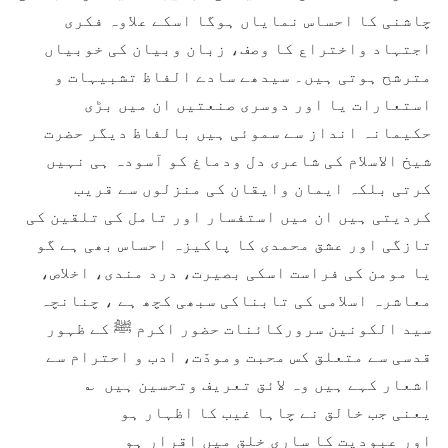
چاشنی کا احساس نمایاں ہوگا اسکے علاوہ فکری
اجتہاد واختراع کا وصف، زبان وبیان کی خوبیاں
مترشح ہوتی ہیں۔ سیدھے سادے الفاظ تشبیہات و
استعارات یا اور دوسری صنعتیں ان میں بڑی
حکیمانہ انداز سے سموئی ہیں بالفاظ دیگر حضرت
شیخ الاسلام کی شاعری دل ودماغ کو آسودہ ہی نہیں
کرتی بلکہ ایمان وایقان کی منزلوں سے قریب
کردیتی ہیں ان میں استفسار اور تامل کی تلقین کی
تازگی اور عشق محمدی کا پاکیزہ احساس بھی ہے گو
یا مومن کی فراست اسکی بصیرت، درد مندی، اخلاص،
معاشرہ اسلامی کی تابناکی سبھی کچھ ہے ، چنانچہ
سید الکونین سرورکائنات حضور اکرم ﷺ کے ظہور
قدسی سے متعلق کس محبت ومودّت، ادب و احترام سے
اشعار کہے ہیں وہ لائق تعریف وتحسین ہیں ؎
یعنی جب خالق نے چاہا غیب کا اظہار ہو
اور عبودیت کا ساری خلق میں اقرار ہو