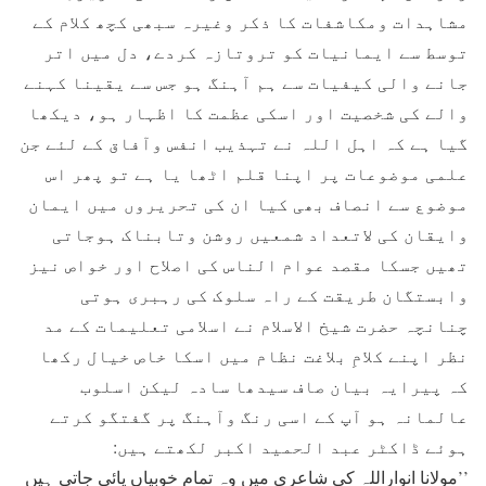
مشاہدات ومکاشفات کا ذکر وغیرہ سبھی کچھ کلام کے
توسط سے ایمانیات کو تروتازہ کردے، دل میں اتر
جانے والی کیفیات سے ہم آہنگ ہو جس سے یقینا کہنے
والے کی شخصیت اور اسکی عظمت کا اظہار ہو، دیکھا
گیا ہے کہ اہل اللہ نے تہذیب انفس وآفاق کے لئے جن
علمی موضوعات پر اپنا قلم اٹھا یا ہے تو پھر اس
موضوع سے انصاف بھی کیا ان کی تحریروں میں ایمان
وایقان کی لاتعداد شمعیں روشن وتابناک ہوجاتی
تھیں جسکا مقصد عوام الناس کی اصلاح اور خواص نیز
وابستگان طریقت کے راہ سلوک کی رہبری ہوتی
چنانچہ حضرت شیخ الاسلام نے اسلامی تعلیمات کے مد
نظر اپنے کلامِ بلاغت نظام میں اسکا خاص خیال رکھا
کہ پیرایہ بیان صاف سیدھا سادہ لیکن اسلوب
عالمانہ ہو آپ کے اسی رنگ وآہنگ پر گفتگو کرتے
ہوئے ڈاکٹر عبد الحمید اکبر لکھتے ہیں:
’’مولانا انواراللہ کی شاعری میں وہ تمام خوبیاں پائی جاتی ہیں