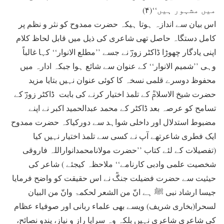
میں مشہور ہیں‘‘(۴)
اس بیان سے اندازہ ہوتا ہیکہ حضرت ممدوح کو نثر و نظم پر
کامل دستگاہ حاصل تھی شاعری کی ذیل میں قابل لحاظ کلام
اپنی یادگار چھوڑا ڈاکٹر زورؔ نے جسے ’’مطلع الانوار‘‘ کہا غالباً
وہی ’’شمیم الانوار‘‘ کے عنوان سے شائع ہوا جبکہ ادارہ میں
محفوظ دوسرے قلمی نسخہ کا کوئی عنوان نہیں بتایا مزید
حضرت شیخ الاسلامؒ کے تلمذ اختیار کرنے کی بابت ڈاکٹر زورؔ کے
تسامح کو عرصہ بعد ڈاکٹر کے محمد عبدالحمید اکبر نے اپنے
مضبوط استدلال اور داخلی شواہد سے دورکیاکہ حضرت ممدوح
ایک فطری شاعرتھے آپ نے کسی سے تلمذ اختیار نہیں کیا
(تفصیلات کے لئے کتاب ’’حضرت مولانامحمدانواراللہ فاروقی
شخصیت علمی وادبی کارنامے‘‘ ملاحظہ کیجئے ) شاعر کی
حیثیت سے حضرت فضیلت جنگؒ نے اس حقیقت کو واضح فرمایا
جیسا ارشاد نبی ﷺ ہے انّ من الشعر لحکمۃ وانّ من البیان
لسحرا(بخاری شریف) ویسے بھی علماء ربانی اور صوفیاء عظام
کی شاعری شاعری نہیں بلکہ وہ سراپا راز و نیاز، پندو نصائح،