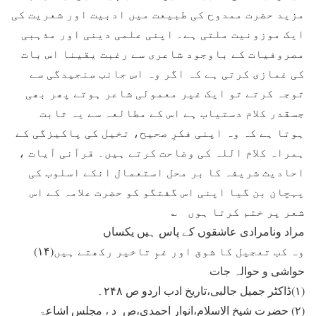
مزید حضرت ممدوح کی طبیعت میں ادبیت اور شعریت کی
ایک موزونیت ملتی ہے۔ اپنی علمی دینی اور مذہبی
مصروفیات کے باوجود شاعری سے رغبت یقینا اس بات
کی غمازی کرتی ہے کہ اگر وہ اس جانب سنجیدگی سے
توجہ کرتے تو ایک غیر معمولی شاعر ہوتے پھر بھی
جسقدر کلام دستیاب ہے اس کے مطالعہ سے یہ ثابت
ہوتا ہے کہ وہ اپنی فکرِ صحیح، تخیل کی پاکیزگی کے
ہمراہ کلام اللہ کی وضاحت کرتے ہیں۔ قرآنی آیات ،
احادیث شریفہ کا بر محل استعمال انکے اسلوب کی
پہچان بن گیا اپنی اس گفتگو کو حضرت علامہ کے اس
شعر پر ختم کرتا ہوں ؎
مراد ونامرادی عاشقوں کے پاس ہیں یکساں
وہ کب تعجیل کا شوق اور غمِ تاخیر رکھتے ہیں(۱۴)
حواشی و حوالہ جات
(۱)ڈاکٹر جمیل جالبی،تاریخ ادب اردو ص ۲۴۸۔
(۲) حضرت شیخ الاسلام،انوار احمدی،ص د ، مجلس اشاعۃ