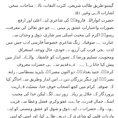
گیسو:طریق طالب شریعی، کثرت التفات، نالہ: مناجات، سخن:
اشارات الہی وغیرہ(۵)۔
حضرت انواراللہ فاروقیؒ کی شاعری اپنے اعلیٰ اور ارفع
تصورات واعتباراتِ عشق پر مبنی ہے جو حق تعالیٰ کی معرفت،
رسولؐ اکرم کی محبت اسکی سر شاری، ذوق و وجدان سے
عبارت ہے صوفیانہ رنگ شاعری خصوصاً فارسی ادب جس میں
لذت ہجر، قرب کی آرزو، بے خودی، حال ووجد، استغراق
ومحویت، تسلیم ورضا کے تصورات کو عاشقانہ والہانہ انداز میں
پیش کیا جاتا رہا ہے۔ عہدقدیم سے ہی حضرات معروف
کرخیؒ، جنید بغدادیؒ، ذو النون مصریؒ، بایزید بسطامی ، رابعہ
بصریؒؔ اور دیگر بزرگان دین نے اس انداز وطریق سے اجاگر کیا
کہ صوفیہ کرام میں کچھ اصحاب خوفِ خدا، مشیّت قہاریت
پروردگار کے جلال پر زیادہ زور دینے لگے لیکن خدا کی محبت
اسکے جمال قدرت، چاہت، عفو وکرم، فضل وعطا سے قریب
ہونے والے حضرات نے اپنے ذوق و شوق کو عشق ومستی کو اپنے
واردات قلبی کو شاعری کے ذریعے ظاہر کیا، اور اسی کو اپنی