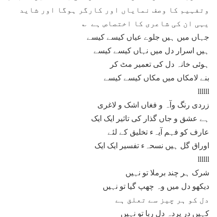
وتفہیم کا وصف نمایاں اور کارگر ہوگا اور شاید
یہی ان کی شاعری کا اختصاص ہے ؎
جہاں میں ہیں جلوے عیاں کیسے کیسے
ہیں اسرار دل میں نہاں کیسے کیسے
ہوئی خانہ دل کی تعمیر مٹ کر
بنے لامکاں میں مکاں کیسے کیسے
llllll
زردی رنگ وآہ و فغاں اشک و لاغری
ہے عشق و جاں گذار کی تاثیر ایک ایک
عارف کو فہم آیہء تخلیق کے لئے
اوراق گل ہیں نسحہء تفسیر ایک ایک
llllll
شرک ہر چند برملا تو نہیں
دیکھو دل میں وہ چھپ گیا تو نہیں
دل کو ہر چیز سے تعلق ہے
کہیں در پردہ دل ربا تو نہیں