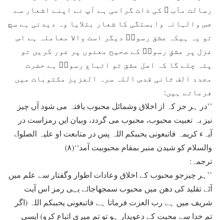
رسالت مآب ﷺ کی ذات گرامی ہے آپ نے اپنے اشعار سے
جس والہانہ وابستگی کا شعار بتلایا وہ دیدنی ہے سچ
تو یہ ہیکہ عشق رسولؐ دیگر است والا معاملہ ہے اس
غزل پر عشقِ رسولؐ کے صحیح معنوں پر غور کریں تو
پتہ چلے گا کہ اصل عشق تو اتباع رسولؐ ہے حضرت
مجدد الف ثانی قدس اللہ سرہ العزیز مکتوبات میں
فرماتے ہیں:
’’در ہر جز کہ از اخلاق وشمائل محبوب یافتہ می شود آں چیز
نیز بہ تعبیت محبوب، محبوب می گردد، وبیان ایں رمزاست در
آیہء کریمہ فاتبعونی یحببکم اللہ پس در متابعت او علیہ الصلواۃ
والسلام کو شیدن منبر بمقام محبوبیت آمد‘‘(۸)
ترجمہ:
’’ہر چیزجو محبوب کے اخلاق وعادات اطوار وگفتار سے علم میں
آئے تقلید کی دھن میں محبوب سمجھاجائے یہی رمز اس آیت
شریف میں ہے رب العزت فرماتا ہے فاتبعونی یحببکم اللہ (اگر
تم خدا سے محبت کے دعویدار ہو تو تم میری اتباع کرو) ایسی