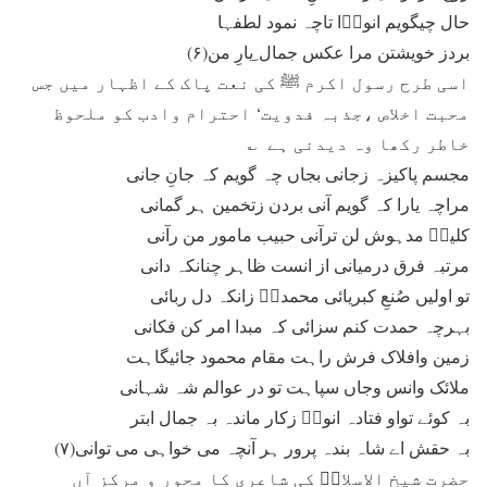
حال چیگویم انورؔا تاچہ نمود لطفہا
بردز خویشتن مرا عکس جمال ِیارِ من(۶)
اسی طرح رسول اکرم ﷺ کی نعت پاک کے اظہار میں جس
محبت اخلاص ،جذبہ فدویت‘ احترام وادب کو ملحوظ
خاطر رکھا وہ دیدنی ہے ؎
مجسم پاکیزہ زجانی بجاں چہ گویم کہ جانِ جانی
مراچہ یارا کہ گویم آنی بردن زتخمین ہر گمانی
کلیمؑ مدہوش لن ترآنی حبیب مامور من رآنی
مرتبہ فرق درمیانی از انست ظاہر چنانکہ دانی
تو اولیں صُنعِ کبریائی محمدیؐ زانکہ دل ربائی
بہرچہ حمدت کنم سزائی کہ مبدا امر کن فکانی
زمین وافلاک فرش راہت مقام محمود جائیگاہت
ملائک وانس وجاں سپاہت تو در عوالم شہ شہانی
بہ کوئے تواو فتادہ انورؔ زکار ماندہ بہ جمال ابتر
بہ حقش اے شاہ بندہ پرور ہر آنچہ می خواہی می توانی(۷)
حضرت شیخ الاسلامؒ کی شاعری کا محور و مرکز آں