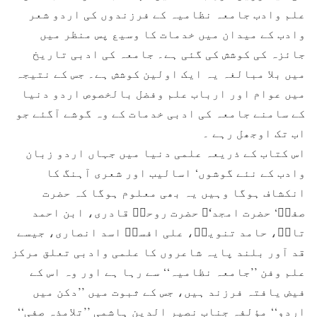
علم وادب جامعہ نظامیہ کے فرزندوں کی اردو شعر
وادب کے میدان میں خدمات کا وسیع پس منظر میں
جائزہ کی کوشش کی گئی ہے۔ جامعہ کی ادبی تاریخ
میں بلا مبالغہ یہ ایک اولین کوشش ہے۔ جس کے نتیجہ
میں عوام اور ارباب علم وفضل بالخصوص اردو دنیا
کے سامنے جامعہ کی ادبی خدمات کے وہ گوشے آگئے جو
اب تک اوجھل رہے ۔
اس کتاب کے ذریعہ علمی دنیا میں جہاں اردو زبان
وادب کے نئے گوشوں‘ اسالیب اور شعری آہنگ کا
انکشاف ہوگا وہیں یہ بھی معلوم ہوگا کہ حضرت
صفیؔ‘ حضرت امجد‘ؔ حضرت روحیؔ قادری، ابن احمد
تابؔ، حامد تنویرؔ، علی افسرؔ اسد انصاری، جیسے
قد آور بلند پایہ شاعروں کا علمی وادبی تعلق مرکز
علم وفن ’’جامعہ نظامیہ‘‘ سے رہا ہے اور وہ اس کے
فیض یافتہ فرزند ہیں، جس کے ثبوت میں ’’دکن میں
اردو‘‘ مؤلفہ جناب نصیر الدین ہاشمی ’’تلامذہ صفی‘‘