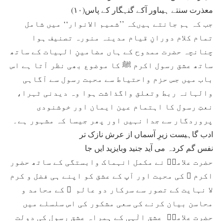
معذرت سنتے ہیںاور آکے گنہگار کے پاس(۱۰)
جب کہ ہم جانتے ہیںکہ ’’شمیم الانوار‘‘ میں شامل
تمام کلام دورانِ قیام مدینہ منورہ تصنیف ہوا
چنانچہ حضرت ممدوح کے ہاں مضامینِ الہیات کے ساتھ
ساتھ عشق رسول اکرم ﷺ کا موضوع بھی نظر آتا ہے اس
باب میں جس حزم واحتیاط سے محبت رسول سے آگاہی
والہانہ ربط وتعلق واگذاشت ہوا وہ دیدنی ٹہرا،
نعتِ رسول کا اہتمام عین ایمان اور خوشنودی
پروردگار سے جدا نہیں اور پھر جیسا کہ مشہور ہے۔
ادب گاہیست زیرِ آسماں از عرش نازک تر
نفس گم کردہ می آید جنید وبایزید ایں جا
حضرت علامہؒ نے مکمل انہماک وابستگی کے ساتھ حضور
اکرم ﷺ کی محبت اور آپ کے عشق کو اپنے ہی فضل و کرم
لا نہایت کے تصور سے سرکار دو عالم ﷺ کے محامد و
محاسن بیان کرنے کی سعی مشکور کی اس سلسلے میں
حضرت علامہؒ عشق الٰہی کے ہمراہ عشقِ رسول کی دولت