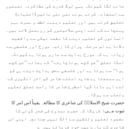
جانے لگا کیونکہ یہی لوگ قدرت کی عطاکردہ نعمتوں
سے استفادہ کرتے ہوئے نئی نئی باتیں (اجتہاد)
تخلیق کرتے ہیں اور تعلیم دینے، لطف و مسرت بہم
پہنچانے کے لئے اپنی صلاحیتوں کو روبعمل لاتے ہیں۔
انسانوں کو تعلیم دینے کا مقصد نیکی سے واقفیت
دلانا ہے اس مرحلہ پران کا رتبہ مورخ اور فلسفی سے
زیادہ ہے کہ مورخ ہدایت سے عاری ہوتا ہے کیونکہ
اسکا تعلق ’’جو کچھ ہوناچاہئے‘‘ کے بجائے ’’جو کچھ
ہوا‘‘ سے ہوتا ہے اور فلسفی محض ہدایت دینے ہی کو
اہم سمجھتا ہے شاید اسلئے شاعر کو اثر انگیزی کے
لئے اہم مانا گیا اسطرح شاعر کا راست تعلق تعلیم
وتعلم سے ہوگا۔
حضرت شیخ الاسلامؒ کی شاعری کا مطالعہ یقیناً اس امر کا
ثبوت مہیا کریگا کہ حضرت ممدوح کی شعر گوئی کا
مقصود تعلیم وتلقین سے الگ نہیں چنانچہ اپنی اس
شاعری کے بارے میں خود فرماتے ہیں ؎