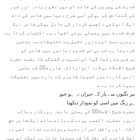
قدرت کی پیروی کی جائے اس میں نفع زیادہ اور ضرر
کی گنجائش کم ہوگی اسی طرح دنیامیں شاعر کی ذات
ایک انوکھی دلچسپ کردار کی حامل ہوگی شاعر ایک
طرف قدرت میں پھیلی ہوئی اشیاء سے اکتساب کرتا ہے
دوسری سمت اپنے زور تخیل سے تخلیقات سے متحیر
کردیتا ہے تب ہی تو قدیم زمانوں میں شاعر کو
سرفہرست رکھا گیا اس تمہیدی گفتگو کا مقصد حضرت
شیخ الاسلام مولانا انواراللہ فاروقیؒ کے علمی
ادبی کارناموں خصوصا شاعری کے بارے میں تفصیلات
مہیا کرنا ہے ؎
نیز نگیوں سے یار کے حیراں نہ ہو جیو
ہر رنگ میں اسی کو نمودار دیکھنا
حضرت شیخ الاسلامؒ کی ہستی نابغہ روزگار ،عالم
دین، مجتہد العصر ہونے کے ساتھ ساتھ ایک شاعر حق
آگاہ اور واقف اسرار محبت ومودّت سے جدانہ تھی در
اصل شاعری کو نقل کا فن سمجھا جاتا ہے لیکن اس میں