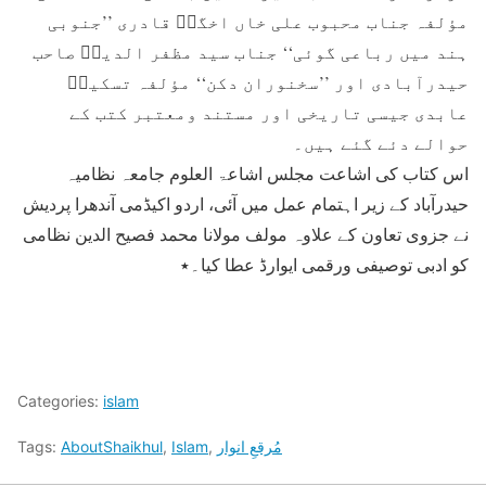
مؤلفہ جناب محبوب علی خاں اخگرؔ قادری ’’جنوبی
ہند میں رباعی گوئی‘‘ جناب سید مظفر الدینؔ صاحب
حیدرآبادی اور ’’سخنوران دکن‘‘ مؤلفہ تسکینؔ
عابدی جیسی تاریخی اور مستند ومعتبر کتب کے
حوالے دئے گئے ہیں۔
اس کتاب کی اشاعت مجلس اشاعۃ العلوم جامعہ نظامیہ
حیدرآباد کے زیر اہتمام عمل میں آئی، اردو اکیڈمی آندھرا پردیش
نے جزوی تعاون کے علاوہ مولف مولانا محمد فصیح الدین نظامی
کو ادبی توصیفی ورقمی ایوارڈ عطا کیا۔٭
Categories:
islam
مُرقعِ انوار
,
Islam
,
AboutShaikhul
Tags: