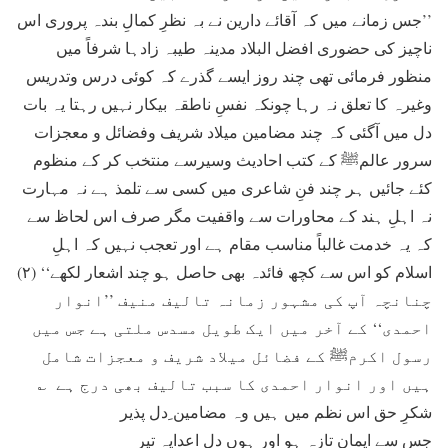
’’جس زمانے میں کہ آقائے دارین نے بہ نظرِ کمالِ بندہ پروری اس
ناچیز کی حضوری افضل البلاد مدینہ طیبہ زادہا شرفاً میں
منظور فرمائی تھی چند روز ایسے گذرے کہ کوئی درس وتدریس
وغیرہ کا تعلق نہ رہا چونکہ نفسِ ناطقہ بیکار نہیں رہتا یہ بات
دل میں آگئی کہ چند مضامین میلاد شریف وفضائل و معجزات
سرور عالمﷺ کے کتب احادیث وسیرسے منتخب کر کے منظوم
کئے جائیں ہر چند فنِ شاعری میں کسی سے تلمذ ہے نہ مہارت
نہ اہلِ ہند کے محاورات سے واقفیت مگر صرف اس لحاظ سے
کہ یہ خدمت غالباً مناسب مقام ہے اور تعجب نہیں کہ اہلِ
اسلام کو اس سے کچھ فائدہ بھی حاصل ہو چند اشعار لکھے‘‘ (۲)
چنانچہ آپ کی مشہور زمانہ تالیف منیف ’’انوار
احمدی‘‘ کے آخر میں ایک طویل مسدس ملتی ہے جس میں
رسول اکرمﷺ کے فضائل میلاد شریف و معجزات شامل
ہیں اور انوار احمدی کا سبب تالیف بھی درج ہے ؎
شکرِ حق اس نظم میں ہیں وہ مضامین ِدل پذیر
جس سے ایمان تازہ ہو اور ہوں دلِ اعداپہ تیر