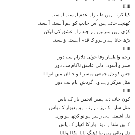
llllll
کیا کرتے ہیں طے راہِ عدم آہستہ آہستہ
کھنچے جاتے ہیں اُس جانب کو ہم آہستہ آہستہ
کڑی ہیں منزلیں ہر چند راہِ عشق کی لیکن
بڑھ جاتا ہے رہرو کا قدم آہستہ ؤہستہ
llllll
رحم واظہار وفا خوئی دلارام سے دور
صبر و آسودہ دلی عاشق ناکام سے دور
جس کو دل جمعی میسر ہو جہاں میں انورؔ
مثل مرکز رہے وہ گردشِ ایام سے دور
llllll
کون جانے دے ہمیں انجمن یار کے پاس
مثل سایہ کے پڑے رہتے ہیں دیوار کے پاس
دل آشفتہ ہی رہبر ہو تو کچھ ہو ورنہ
کہیں ملتا ہے پتہ یار کا اغیار کے پاس
دل ربائی میں نیا ڈھنگ ہے انکا انورؔ