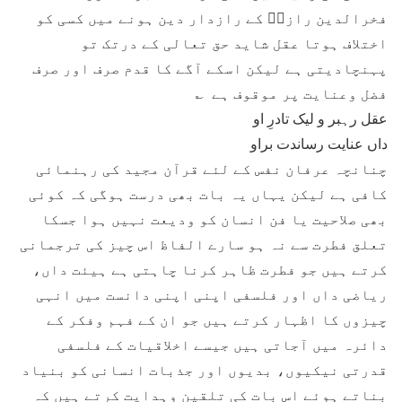
فخرالدین رازیؔ کے رازدار دین ہونے میں کسی کو
اختلاف ہوتا عقل شاید حق تعالی کے درتک تو
پہنچادیتی ہے لیکن اسکے آگے کا قدم صرف اور صرف
فضل وعنایت پر موقوف ہے ؎
عقل رہبر و لیک تادرِ او
داں عنایت رساندت براو
چنانچہ عرفان نفس کے لئے قرآن مجید کی رہنمائی
کافی ہے لیکن یہاں یہ بات بھی درست ہوگی کہ کوئی
بھی صلاحیت یا فن انسان کو ودیعت نہیں ہوا جسکا
تعلق فطرت سے نہ ہو سارے الفاظ اس چیز کی ترجمانی
کرتے ہیں جو فطرت ظاہر کرنا چاہتی ہے ہیئت داں،
ریاضی داں اور فلسفی اپنی اپنی دانست میں انہی
چیزوں کا اظہار کرتے ہیں جو ان کے فہم وفکر کے
دائرہ میں آجاتی ہیں جیسے اخلاقیات کے فلسفی
قدرتی نیکیوں، بدیوں اور جذبات انسانی کو بنیاد
بناتے ہوئے اس بات کی تلقین وہدایت کرتے ہیں کہ