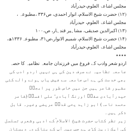
مجلس اشاعۃ العلوم،حیدرآباد
(۱۲) حضرت شیخ الاسلام، انوار احمدی، ص۳۳۶ ،مطبوعہ ،
مجلس اشاعۃ العلوم، حیدرآباد
(۱۳) اکبرالدین صدیقی، مشاہیر قندہار، ص،۱۰۰
(۱۴) حضرت شیخ الاسلام، شمیم الانوار،ص۳۱، مطبوعہ۱۳۳۶ھ،
مجلس اشاعۃ العلوم،حیدرآباد
٭٭٭٭
اردو شعر وادب کے فروغ میں فرزندان جامعہ نظامیہ کا حصہ
جامعہ نظامیہ نے صرف دین کی ہی نہیں اردو ادب کی
بھی خدمت کی ہے اس جامعہ سے فیض یاب ہونے والے کئی
مشہور شاعر ہیں جن میں خاص طور پر امجدؔ
حیدرآبادی صفیؔ اورنگ آبادی‘ علی افسرؔ (شاعر
محمد نامہ) ابو زاہد یحی قدرؔ عریضی وغیرہ قابل
ذکر ہیں۔
زیر نظر کتاب حضرت شیخ الاسلام ؒکے ادبی وشعری تسلسل
کی ایک زرین کڑی ہے جس میں آپ کے بناکردہ دبستان