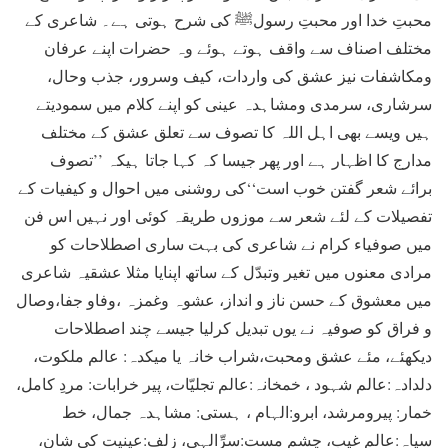
محبتِ خدا اور محبتِ رسولﷺ کی شرح ہوتی ہے۔ شاعری کے
مختلف اصناف سے واقف ہوتے ہوئے وہ حضرات اپنے عرفان
ومکاشفات نیز عشق کی واردات، کیف وسرور، جذب وحال،
سرشاری، سرمدی ومشاہدہ عینی کو اپنے کلام میں سمودیتے
ہیں ویسے بھی اہل اللہ کا تصوف سے تعلق عشق کے مختلف
مدارج کا اظہار ہے اور پھر جیسا کہ کہا جاتا ہیکہ ’’تصوف
برائے شعر گفتن خوب است‘‘کی روشنی میں احوال و کیفیات کے
تفصیلات کے لئے شعر سے موزوں طریقہ کوئی اور نہیں اس فن
میں صوفیاء کرام نے شاعری کی بہت ساری اصطلاحات کو
مرادی معنوں میں تغیر وتبدّل کے ساتھ اپنایا مثلا عشقیہ شاعری
میں معشوق کے حسن ناز و انداز، عشوہ وغمزہ ،وفاو جفا،وصال
و فراق کو صوفیہ نے یوں تبدیل کرلیا جیسے چند اصطلاحات
دیکھئے، مئے عشق ومحبت،شراب خانہ یا میکدہ: عالم ملکوت،
دلدادہ:عالم شہود ، خمخانہ:عالم تجلیّات، پیر خرابات: مردِ کامل،
خمار: پیرومرشد، ابرو:الہام ، ہستی: مشاہدہ جمال، خط
سیاہ:عالم غیب، چشم مست:سرِّالہی، زلف:عینیت کی شان،