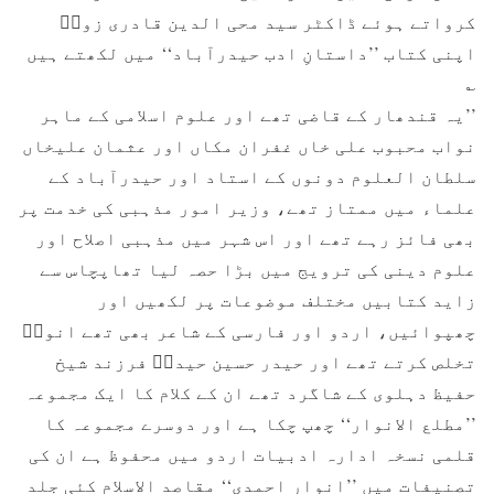
کرواتے ہوئے ڈاکٹر سید محی الدین قادری زورؔ
اپنی کتاب ’’داستانِ ادب حیدرآباد‘‘ میں لکھتے ہیں
؎
’’یہ قندھار کے قاضی تھے اور علوم اسلامی کے ماہر
نواب محبوب علی خاں غفران مکاں اور عثمان علیخاں
سلطان العلوم دونوں کے استاد اور حیدرآباد کے
علماء میں ممتاز تھے، وزیر امور مذہبی کی خدمت پر
بھی فائز رہے تھے اور اس شہر میں مذہبی اصلاح اور
علوم دینی کی ترویج میں بڑا حصہ لیا تھاپچاس سے
زاید کتابیں مختلف موضوعات پر لکھیں اور
چھپوائیں، اردو اور فارسی کے شاعر بھی تھے انورؔ
تخلص کرتے تھے اور حیدر حسین حیدرؔ فرزند شیخ
حفیظ دہلوی کے شاگرد تھے ان کے کلام کا ایک مجموعہ
’’مطلع الانوار‘‘ چھپ چکا ہے اور دوسرے مجموعہ کا
قلمی نسخہ ادارہ ادبیات اردو میں محفوظ ہے ان کی
تصنیفات میں ’’انوار احمدی‘‘ مقاصد الاسلام کئی جلد