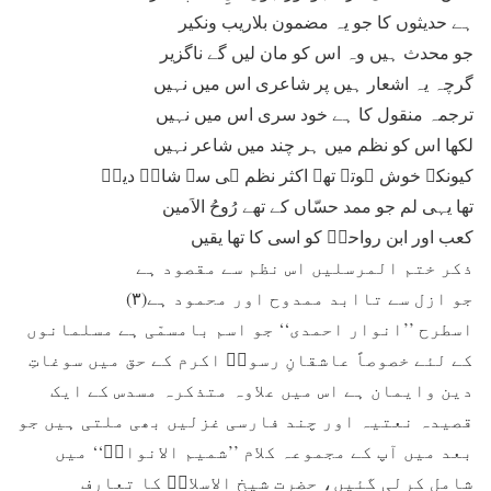
ہے حدیثوں کا جو یہ مضمون بلاریب ونکیر
جو محدث ہیں وہ اس کو مان لیں گے ناگزیر
گرچہ یہ اشعار ہیں پر شاعری اس میں نہیں
ترجمہ منقول کا ہے خود سری اس میں نہیں
لکھا اس کو نظم میں ہر چند میں شاعر نہیں
کیونکہ خوش ہوتے تھے اکثر نظم ہی سے شاہِ دیںؐ
تھا یہی لم جو ممد حسّاں کے تھے رُوحُ الاَمین
کعب اور ابن رواحہؓ کو اسی کا تھا یقیں
ذکر ختم المرسلیں اس نظم سے مقصود ہے
جو ازل سے تاابد ممدوح اور محمود ہے(۳)
اسطرح ’’انوار احمدی‘‘ جو اسم بامسمّی ہے مسلمانوں
کے لئے خصوصاً عاشقانِ رسولؐ اکرم کے حق میں سوغاتِ
دین وایمان ہے اس میں علاوہ متذکرہ مسدس کے ایک
قصیدہ نعتیہ اور چند فارسی غزلیں بھی ملتی ہیں جو
بعد میں آپ کے مجموعہ کلام ’’شمیم الانوارؔ‘‘ میں
شامل کرلی گئیں، حضرت شیخ الاسلامؒ کا تعارف