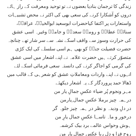
زندگی کا ترجمان بنادیا بعضوں نے تو توحید ومعرفت کے راز ہائے
دروں کو آشکارا کرنے کی سعی بھی کی اکثر نے محض تشبیہات
واستعارات پر اکتفا کیاحضرات ابوسعید ابوالخیرؔ، عراقیؔ،
سنائیؔ عطارؔ و رومیؔ سعدیؔ و جامیؔ وغیرہ اسی عشق
کی حرارت وسوز سے واقف اسکے نشہ سے سر شار تھے چنانچہ
حضرت فضیلت جنگؒ کو بھی ہم اسی سلسلے کی ایک کڑی
متصوّر کرتے ہیں حضرت علامہ نے اپنے اشعار میں اسی عشق
کی گرمی کو اجاگر کرنے کی دانستہ سعی فرمائی اسکے لئے
انہوں نے اپنے واردات ومعاملاتِ عشق کو شعرہی کے قالب میں
ڈھالا حمد پروردگار کے یہ اشعار دیکھئے
مہر ونجوم پُر ضیاء عکسِ جمالِ یار من
درہمہ چیز برملا عکسِ جمال ِیارمن
در دلِ ودیدہ و نظر در ہمہ چیز جلوہ گر
درخور و ماہ تاسہا عکسِ جمال یارِ من
ہوش وحواس عالمے برد بیک کرشمہ
روح فزا و دل ربا عکسِ جمال یار من