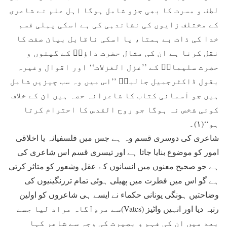
لطف و مسرت کا بھی جزو شامل ہوگا اہل علم نے شاعری
کے مختلف زایوں کی نشاندہی کی ہے اسکی پہلی قسم
خدا کی ذات بے ہمتا، یا اسکی ناقابل بیان صفت کا
نقل کرنا ہے ان کی مثال حضرت داؤدؑ کے گیتوں و
حضرت سلیمانؑ کے ’’غزل الغزلات‘‘ اور اقوال وغیرہ
بقول ڈاکٹرجمیل جالبیؔ ’’اس میں وہ سب چیزیں شامل
ہیں جو آسمانی کتاب کا شاعرانہ حصہ ہیں ان کے خلاف
کوئی شخص نہ ہوگا جو روح القدس کا احترام کرتا
ہو‘‘(۱)۔
شاعری کی دوسری قسم وہ ہے جس میں فلسفیانہ یا اخلاقی
امور کو موضوع بنایا جاتا ہے اور تیسری قسم اس شاعری کی
ہے جو صحیح معنوں میں انسانوں کے عقل وشعور کو متاثر کرتی
ہے گو اس میں فطرت میں پھیلی ہوئی تمام تررنگینیوں کی
وضاحتیں ہونگی یونانی حکماء نے ایسے ہی شاعروں کو اولین
رتبہ دیا اور انہیں واٹیز (Vates)سے مردِآگاہ مراد لیا جسے
بعد میں ان کی فہم و بصیرت کی وجہ سے شاعر کہا