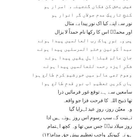
فیض بخش کن فکاں گنجینہء اسرار ہو
کنجِ تاریکِ عدم جولاں گہِ انوار ہو
نور سے اپنے کیا اک نور پیدا بے مثال
اور محمدؐ اس کا رکھا نام حمداً لا یزال
پس وہ نورِ پاک رب العالمیں پیدا ہوئے
مبدأ کونین وختم المرسلیں پیدا ہوئے
جانِ عالم قبلۂ اہلِ یقیں پیدا ہوئے
شکرِ ایزد رحمۃ للعالمیں پیدا ہوئے
وھوم تھی عالم میں خورشیدِ کرم طالع ہوا
ہاں کریں تعظیم اب نورِ قدمِ طالع ہوا
سامعیں سے ہے توقع غور فرمائیں ذرا
تھا ذبیح اللہ کا فرحت فزا جو واقعہ
وہ معیّن روز، روزِ عید ٹہرایا گیا
تہنیت کے سب رسوم اس روز ہوتے ہیں ادا
روز میلاد نبیؐ جس میں تھا وہ کچھ اہتمام
ہو نہ کیونکر واجب تعظیم پیش حق مدام(۱۲)