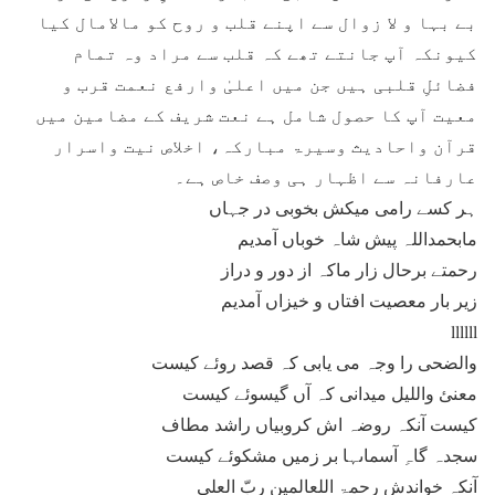
بے بہا و لا زوال سے اپنے قلب و روح کو مالامال کیا
کیونکہ آپ جانتے تھے کہ قلب سے مراد وہ تمام
فضائلِ قلبی ہیں جن میں اعلیٰ وارفع نعمت قرب و
معیت آپ کا حصول شامل ہے نعت شریف کے مضامین میں
قرآن واحادیث وسیرۃ مبارکہ، اخلاص نیت واسرار
عارفانہ سے اظہار ہی وصف خاص ہے۔
ہر کسے رامی میکش بخوبی در جہاں
مابحمداللہ پیش شاہ خوباں آمدیم
رحمتے برحال زار ماکہ از دور و دراز
زیر بار معصیت افتاں و خیزاں آمدیم
llllll
والضحی را وجہ می یابی کہ قصد روئے کیست
معنیٔ واللیل میدانی کہ آں گیسوئے کیست
کیست آنکہ روضہ اش کروبیاں راشد مطاف
سجدہ گاہِ آسماںہا بر زمیں مشکوئے کیست
آنکہ خواندش رحمۃ اللعالمین ربّ العلی