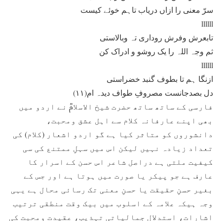
سرّ معنی را ازاں دریاب تاہم خوئے کیست
llllll
تابعرش وفرش روداری تہ وبالاستی
ثم وجہ اللہ را یک روشو و ادراک کن
llllll
ازنگا ہم تا بطوف گنبد خضراستی
دل بصدجانست مصروفِ طواف دیدہ ام(۱۱)
فارسی کے ساتھ ساتھ حضرت شیخ الاسلامؒ نے اردو میں
بھی اپنے عارفانہ کلام سے اہل عشق ومحبت،
دانشوروں کو متاثر کیا ہے گو اردو اشعار (کلام) کی
تعداد زیادہ نہیں لیکن اس میں سہلِ ممتنع کی سی
کیفیت ملتی ہے دراصل شاعر اس حسن کے اسرار کا
عارف ہے جو پیکر یا صورت میں ہوتا ہے اور جس کے
بغیر حسنِ حقیقت یا حسنِ معنی تک رسائی محال ہے یہی
وجہ ہیکہ علامہ کے اسلوب میں بیک وقت منطقی ترتیب
اشارات، استدلال جمالیاتی تہذیب، عقیدت ومحبت کی