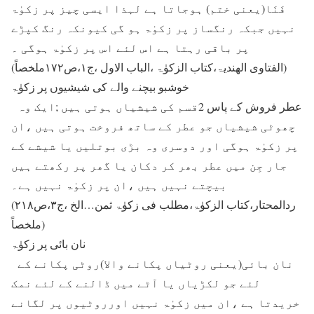
فَنَا(یعنی ختم) ہوجاتا ہے لہذا ایسی چیز پر زکوٰۃ
نہیں جبکہ رنگساز پر زکوٰۃ ہو گی کیونکہ رنگ کپڑے
پر باقی رہتا ہے اس لئے اس پر زکوٰۃ ہوگی ۔
(الفتاوی الھندیۃ،کتاب الزکوٰۃ ،الباب الاول ،ج۱،ص۱۷۲ملخصاً)
خوشبو بیچنے والے کی شیشیوں پر زکوٰۃ
عطر فروش کے پاس 2قسم کی شیشیاں ہوتی ہیں ;ایک وہ
چھوٹی شیشیاں جو عطر کے ساتھ فروخت ہوتی ہیں ،ان
پر زکوٰۃ ہوگی اور دوسری وہ بڑی بوتلیں یا شیشے کے
جار جِن میں عطر بھر کر دکان یا گھر پر رکھتے ہیں
بیچتے نہیں ہیں ،ان پر زکوٰۃ نہیں ہے۔
(ردالمحتار،کتاب الزکوٰۃ،مطلب فی زکوٰۃ ثمن…الخ ،ج۳،ص۲۱۸
ملخصاً)
نان بائی پر زکوٰۃ
نان بائی(یعنی روٹیاں پکانے والا)روٹی پکانے کے
لئے جو لکڑیاں یا آٹے میں ڈالنے کے لئے نمک
خریدتا ہے ،ان میں زکوٰۃ نہیں اورروٹیوں پر لگانے