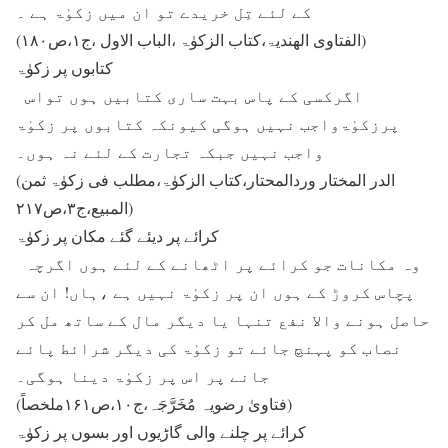
کے لئے تِل خریدے تو ان میں زکوٰۃ ہے ۔
(الفتاوی الھندیۃ،کتاب الزکوٰۃ ،الباب الاول ،ج۱،ص۱۸۰)
کتابوں پر زکوٰۃ
اگرکسی کے پاس بہت ساری کتابیں ہوں تواس
پرزکوٰۃواجب نہیں ہوگی کیونکہ کتابوں پر زکوٰۃ
واجب نہیں جبکہ تجارت کے لئے نہ ہوں۔
(الدر المختار وردالمحتار،کتاب الزکوٰۃ،مطلب فی زکوٰۃ ثمن
المبیع،ج۳،ص۲۱۷)
کرائے پر دیئے گئے مکان پر زکوٰۃ
وہ مکانات جو کرائے پر اٹھانے کے لئے ہوں اگرچہ
پچاس کروڑ کے ہوں ان پر زکوٰۃ نہیں ہے ،ہاں! ان سے
حاصل ہونے والا نفع تنہا یا دیگر مال کے ساتھ مل کر
نصاب کو پہنچ جائے تو زکوٰۃ کی دیگر شرائط پائے
جانے پر اس پر زکوٰۃ دینا ہوگی۔
(فتاویٰ رضویہ مُخَرَّجَہ،ج۱۰،ص۱۶۱ملخصاً)
کرائے پر چلنے والی گاڑیوں اور بسوں پر زکوٰۃ