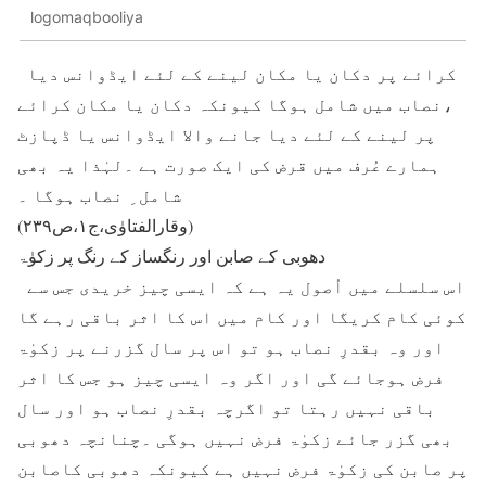
logomaqbooliya
کرائے پر دکان یا مکان لینے کے لئے ایڈوانس دیا
،نصاب میں شامل ہوگا کیونکہ دکان یا مکان کرائے
پر لینے کے لئے دیا جانے والا ایڈوانس یا ڈپازٹ
ہمارے عُرف میں قرض کی ایک صورت ہے ۔لہٰذا یہ بھی
شامل ِ نصاب ہوگا ۔
(وقارالفتاوٰی،ج۱،ص۲۳۹)
دھوبی کے صابن اور رنگساز کے رنگ پر زکوٰۃ
اس سلسلے میں اُصول یہ ہے کہ ایسی چیز خریدی جس سے
کوئی کام کریگا اور کام میں اس کا اثر باقی رہے گا
اور وہ بقدرِ نصاب ہو تو اس پر سال گزرنے پر زکوٰۃ
فرض ہوجائے گی اور اگر وہ ایسی چیز ہو جس کا اثر
باقی نہیں رہتا تو اگرچہ بقدرِ نصاب ہو اور سال
بھی گزر جائے زکوٰۃ فرض نہیں ہوگی ۔چنانچہ دھوبی
پر صابن کی زکوٰۃ فرض نہیں ہے کیونکہ دھوبی کاصابن