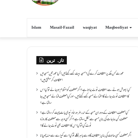
Islam
Masail-Fazail
waqiyat
Maqbooliyat
تازہ ترین
عورت کس جگہ پر اعتکاف کرے گی؟مسجد بیت کسے کہتے ہیں؟کیا عورتیں مسجد میں
اعتکاف کر سکتی ہیں؟
کیا بیہوش ہونے سے اعتکاف ٹوٹ جاتا ہے؟ اگر معتکف کو احتلام ہو جائے تو کیا اس
کا اعتکاف ٹوٹ جائے گا؟فنائے مسجد کسے کہتے ہیں ، اور کیا معتکف فنائے مسجد میں جا
سکتا ہے؟
کیا معتکف اعتکاف کے دوران مسجد کے اندر ضرورتاً دنیوی بات چیت کر سکتا ہے؟
معتکف کن حاجات کی بنا پر مسجد سے نکل سکتا ہے؟ اگر کسی وجہ سے معتکف کا روزہ
ٹوٹ گیا تو کیا اس کا اعتکاف بھی ٹوٹ جائے گا؟
اگر معتکف کسی حاجت کی بنا پر اعتکاف گاہ سے باہر نکلے تو کیا اسے کپڑے سے منہ چھپانا