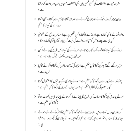
ضروری ہے؟اعتکاف کی کتنی قسمیں ہیں؟کیا معتکف مسجد میں خرید و فروخت کر سکتا
ہے؟
جان بوجھ کر روزہ ٹوڑنے اور جماع کرنے سے صرف قضاء لازم ہے یا کفارہ بھی؟ قضا
روزے کی نیت کا حکم
روزہ ٹوڑنے کا کیا کفارہ ہے؟روزے کا کفارہ کس شخص پر ہے؟ مسافر بعد صبح کے ضحویٰ
کبریٰ سے پہلے وطن کو آیا اور روزے کی نیت کر لی پھر توڑ دیا تو کیا کفارہ ہو گا؟
روزے کی نیت کا وقت کب تک ہوتا ہے؟ روزے کی نیت کس طرح کی جائے؟ کن
صورتوں میں روزہ چھوڑنے کی اجازت ہے؟
رہن رکھے گئے زیور کی زکٰوۃ کا کیا حکم ہے؟زیور کی گذشتہ سالوں کی زکٰوۃ ادا کرنے کا کیا
طریقہ ہے؟
پہننے والے زیورات پر زکٰوۃ کا کیا حکم ہے؟ سونے چاندی کے برتنوں کا استعمال کرنا
کیسا؟ جہیز کی زکٰوۃ کا کیا حکم ہے؟ اور بیوی کے زیور کی زکٰوۃ کا کیا حکم ہے؟
سونے چاندی کی زکٰوۃ کا حساب کس طرح لگایا جائے؟ اگر سونے یا چاندی میں کھوٹ ہو تو
زکٰوۃ کا کیا حکم ہے؟
اگر دورانِ سال نصاب میں اضافہ ہو جائے تو زکوۃ کا کیا حکم ہو گا؟ زکٰوۃ کے لیے سونے
،چاندی کا نصاب شریعت میں کتنا ہے؟ کیا زکٰوۃ میں سونے چاندی کی قیمت دے سکتے
ہیں؟