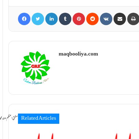
Facebook
Twitter
LinkedIn
Tumblr
Pinterest
Reddit
VKontakte
Share via Email
maqbooliya.com
Related Articles
سامانِ بخشش ti Azam Hind Muhammad Mustafa Raza