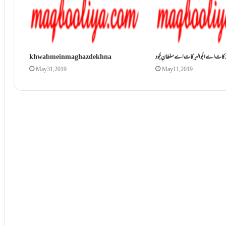
بَرَکات اے ابُو البرکات اے سلطانِ جُود
khwab mein maghaz dekhna
May 31, 2019
May 11, 2019