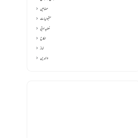
مضامین
مقبولیات
نعتیہ ادبی
نکاح
نماز
والدین