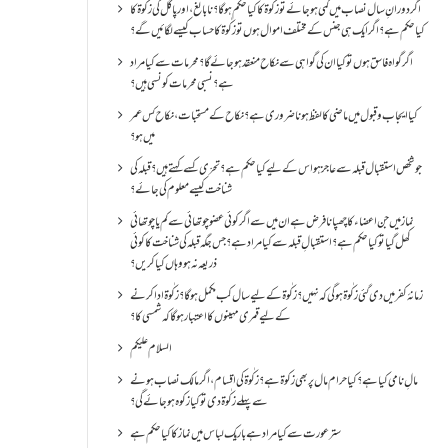
اگر دورانِ سال نصاب میں کمی ہو جائے تو زکٰوۃ کا کیا حکم ہو گا؟ نا بالغ ، اور پاگل کی زکٰوۃ کا
کیا حکم ہے؟ اگر ایک ہی جنس کے مختلف اموال ہوں تو زکٰوۃ کا حساب کیسے لگائیں گے؟
اگر گواہ فاسق ہوں تو کیا ان کی گواہی سے نکاح منعقد ہو جائے گا؟ محرمات سے کیا مراد
ہے؟ نسبی محرمات کونسی ہیں؟
کیا ایجاب و قبول میں ماضی کا لفظ ہونا ضروری ہے؟ نکاح کے مستحبات، نکاح کس عمر
میں ہو؟
جو شخص استقبال قبلہ سے عاجز ہو اس کے لیے کیا حکم ہے؟ تحرّی کسے کہتے ہیں؟ قبلہ کی
شناخت کیسے معلوم کی جائے؟
نماز میں جن اعضاء کا چھپانا فرض ہے ان میں سے اگر کوئی عضو چوتھائی سے کم یا چوتھائی
کھل گیا تو کیا حکم ہے؟استقبالِ قبلہ سے کیا مراد ہے؟جس جگہ قبلہ کی شناخت کا کوئی
ذریعہ نہ ہو وہاں کیا کریں؟
زمانۂ کفر میں دی گئی زکٰوۃ ہو گی کہ نہیں؟زکٰوۃ کے لیے سال کب مکمل ہو گا؟زکٰوۃ ادا کرنے
کے لیے قمری مہینوں کا اعتبار ہو گا کہ شمسی کا؟
السلام علیکم
مالِ نامی کیا ہے؟ کیا حرام مال پر بھی زکوۃ ہے؟ زکٰوۃ کی اقسام ،اگر مالک نصاب ہونے
سے پہلے زکٰوۃ دی تو کیا زکوه ہو جائےگی؟
ستر عورت سے کیا مراد ہے باریک لباس میں نماز کا کیا حکم ہے