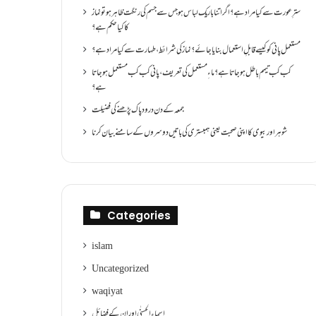
سترِ عورت سے کیا مراد ہے؟اگر اتنا باریک لباس ہو جس سے جسم کی رنگت ظاہر ہو تو نماز
کا کیا حکم ہے؟
مستعمل پانی کو کیسے قابلِ استعمال بنایا جائے؟ نماز کی شرائط ،طہارت سے کیا مراد ہے؟
کب کب تیمم باطل ہو جاتا ہے؟ ماءِ مستعمل کی تعریف ،پانی کب کب مستعمل ہو جاتا
ہے؟
جمعہ کے دن درود پاک پڑھنے کی فضیلت
شوہر اور بیوی کا اپنی صحبت یعنی ہمبستری کی باتیں دوسروں کے سامنے بیان کرنا
Categories
islam
Uncategorized
waqiyat
اسماءالحسنٰی اور ان کے فضائل