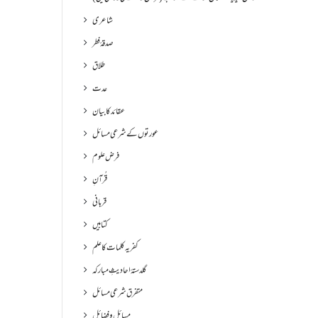
شاعری
صدقۂ فطر
طلاق
عدت
عقائد کا بیان
عورتوں کے شرعی مسائل
فرض علوم
قُرآنِ
قربانی
کتابیں
کفریہ کلمات کا علم
گلدستۂ احادیثِ مبارکہ
متفرق شرعی مسائل
مسائل و فضائل