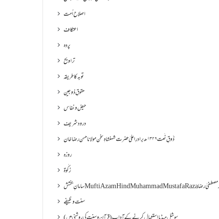
اصلاح اُمت
اعتکاف
پردہ
تراویح
توبہ کا طریقہ
حقوقِ ذوجین
حیض و نفاس
درود شریف
ذَوقِ نَعت ۱۳۲۶ھ برادرِ اعلیٰ حضرت شہنشاہِ سخن مولانا حسن رضا خان
روزہ
زکٰوۃ
Muf مفتی اعظم ھند محمد مصطفیٰ رضا
سنت وظیفے
سوشل میڈیا استعمال کرنے کے آداب (قرآن و سنت کی روشنی میں)