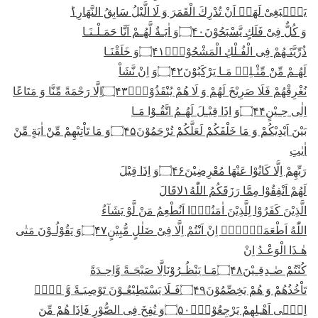
یَنْۢبَغِیْ لَهَاۤ اَنْ تُدْرِكَ الْقَمَرَ وَ لَا الَّیْلُ سَابِقُ النَّهَارِ١ؕ
وَ كُلٌّ فِیْ فَلَكٍ یَّسْبَحُوْنَ
۝۴۰
وَ اٰیَـةٌ لَّهُـمْ اَنَّا حَمَـلْـنَـا
ذُرِّیَّتَـهُمْ فِی الْفُـلْكِ الْمَشْحُوْنِۙ
۝۴۱
وَ خَلَقْنَـا
لَهُـمْ مِّنْ مِّثْـلِهٖ مَـا یَرْكَبُوْنَ
۝۴۲
وَ اِنْ نَّشَاْ
نُغْرِقْهُمْ فَلَا صَرِیْخَ لَهُمْ وَ لَا هُمْ یُنْقَذُوْنَۙ
۝۴۳
اِلَّا رَحْمَةً مِّنَّا وَ مَتَاعًا
اِلٰى حِـیْنٍ
۝۴۴
وَ اِذَا قِیْـلَ لَهُـمُ اتَّقُـوْا مَـا
بَیْنَ اَیْدِیْكُمْ وَ مَا خَلْفَكُمْ لَعَلَّكُمْ تُرْحَمُوْنَ
۝۴۵
وَ مَا تَاْتِیْهِمْ مِّنْ اٰیَةٍ مِّنْ
اٰیٰتِ
رَبِّهِمْ اِلَّا كَانُوْا عَنْهَا مُعْرِضِیْنَ
۝۴۶
وَ اِذَا قِیْلَ
لَهُمْ اَنْفِقُوْا مِمَّا رَزَقَكُمُ اللّٰهُ١
لا
قَالَ
الَّذِیْنَ كَفَرُوْا لِلَّذِیْنَ اٰمَنُوْۤا اَنُطْعِمُ مَنْ لَّوْ یَشَآءُ
اللّٰهُ اَطْعَمَهٗۤ١ۖۗ اِنْ اَنْتُمْ اِلَّا فِیْ ضَلٰلٍ مُّبِیْنٍ
۝۴۷
وَ یَقُوْلُـوْنَ مَتٰى
هٰـذَا الْوَعْـدُ اِنْ
كُنْتُمْ صٰـدِقِـیْنَ
۝۴۸
مَـا یَنْظُـرُوْنَاِلَّا صَیْحَـةً وَّاحِـدَةً
تَاْخُذُهُمْ وَ هُمْ یَخِصِّمُوْنَ
۝۴۹
فَـلَا یَسْتَطِیْعُـوْنَ تَوْصِیَـةً وَّ لَاۤ
اِلٰۤى اَهْـلِهِمْ یَرْجِعُوْنَ۠
۝۵۰
وَ نُفِخَ فِی الصُّوْرِ فَاِذَا هُمْ مِّنَ