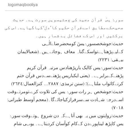
logomaqbooliya
سورۂ یسٓ قرآن مجید کی چھتیسویں سورت ہے۔ حدیث
صحیحکےمطابق اسےقرآن حکیم کا’دل‘کہاگیاہے۔اس کی
برکتیں اور اس کے فضائل بے شمار ہیں۔
حدیث:جوشخصسورۂیسٓ کومحضرضاےالٰہی
کےلیےپڑھتاہےتواسکےگناہ معاف ہوجاتےہیں۔(شعبالایمان
بیہقی: ٢٢٣١)
حدیث:سورۂیس کاایک بارپڑھنادس مرتبہ قرآن کریم
پڑھنےکےبرابرہے۔ (یعنی ایکباریس پڑھنےسےدس قرآن ختم
کرنےکاثواب ملتاہے)؛ (سنن ترمذی: ٢٨٨٧… کنزالعمال:٢٦٢٤)
حدیث:جوشخص ہر رات سورۂ یس کی تلاوت کرے،تومرتےوقت
اسےدرجۂ شہادت سےسرفرازکیاجائےگا۔(معجم اَوسط طبرانی:
٧٠١٨)
حدیث:روایتوں میں یہ بھی آتاہےکہ دن شروع ہوتےوقت سورۂ
یس کاپڑھ لیناپورےدن کےکام کوآسان کردیتاہے۔ یوںہی شام