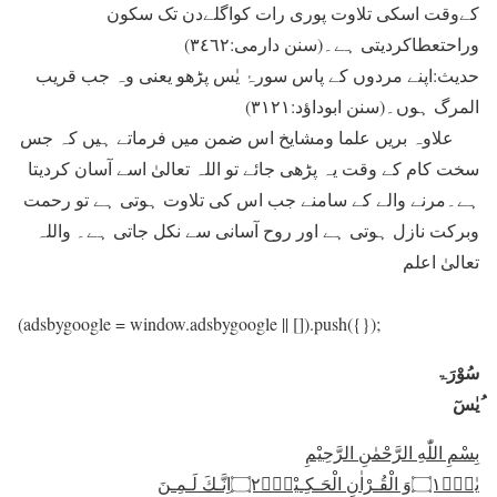
کےوقت اسکی تلاوت پوری رات کواگلےدن تک سکون
وراحتعطاکردیتی ہے۔(سنن دارمی:٣٤٦٢)
حدیث:اپنے مردوں کے پاس سورۂ یٰس پڑھو یعنی وہ جب قریب
المرگ ہوں۔(سنن ابوداؤد:۳۱۲۱)
علاوہ بریں علما ومشایخ اس ضمن میں فرماتے ہیں کہ جس
سخت کام کے وقت یہ پڑھی جائے تو اللہ تعالیٰ اسے آسان کردیتا
ہے۔مرنے والے کے سامنے جب اس کی تلاوت ہوتی ہے تو رحمت
وبرکت نازل ہوتی ہے اور روح آسانی سے نکل جاتی ہے۔ واللہ
تعالیٰ اعلم
(adsbygoogle = window.adsbygoogle || []).push({});
سُوْرَۃ
ُیٰسٓ
بِسْمِ اللّٰهِ الرَّحْمٰنِ الرَّحِیْمِ
یٰسٓۚ
۝۱
وَ الْقُـرْاٰنِ الْحَـكِـیْمِۙ
۝۲
اِنَّـكَ لَـمِـنَ