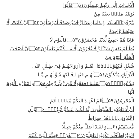
الْاَجْدَاثِ اِلٰى رَبِّهِمْ یَنْسِلُوْنَ
۝۵۱
قَالُوْا
یٰوَیْلَنَا مَنْۢ بَعَثَنَا مِنْ
مَّرْقَدِنَا
سکتہ
هٰـذَامَاوَعَدَالرَّحْمٰنُوَصَدَقَالْمُرْسَلُوْنَ
۝۵۲
اِنْ كَانَتْ اِلَّا
صَیْحَةً وَّاحِدَةً
فَاِذَا هُمْ جَمِیْعٌ لَّدَیْنَا مُحْضَرُوْنَ
۝۵۳
فَالْیَوْمَ لَا
تُظْـلَمُ نَفْسٌ شَیْـًٔا وَّ لَا تُجْزَوْنَ اِلَّا مَـا كُنْتُمْ تَعْمَلُوْنَ
۝۵۴
اِنَّ اَصْحٰبَ
الْجَنَّةِ الْیَوْمَ فِیْ
شُغُلٍ فٰكِهُوْنَۚ
۝۵۵
هُـمْ وَ اَزْوَاجُهُـمْ فِیْ ظِـلٰلٍ عَلَى
الْاَرَآىِٕكِ مُتَّكِـُٔوْنَ
۝۵۶
لَهُـمْ فِیْهَـا فَـاكِهَـةٌ وَّ لَهُـمْ مَّـا
یَـدَّعُوْنَۚۖ
۝۵۷
سَلٰـمٌ١
قف
قَوْلًا مِّنْ رَّبٍّ رَّحِیْمٍ
۝۵۸
وَ امْتَازُوا الْیَوْمَ
اَیُّهَا
الْمُجْرِمُوْنَ
۝۵۹
اَلَمْ اَعْهَـدْ اِلَیْكُمْ یٰبَنِیْۤ اٰدَمَ
اَنْ لَّا تَعْبُدُوا الشَّیْطٰنَ١ اِنَّهٗ لَكُـمْ عَـدُوٌّ مُّبِیْنٌۙ
۝۶۰
وَّ اَنِ
اعْبُدُوْنِیْ١ؔؕهٰذَا صِرَاطٌ
مُّسْتَقِیْمٌ
۝۶۱
وَ لَقَـدْ اَضَلَّ مِنْكُمْ جِبِـلًّا
ط
كَثِیْرًا
اَفَلَمْ تَكُوْنُوْا تَعْقِلُوْنَ
۝۶۲
هٰذِهٖ جَهَنَّمُ الَّتِیْ كُنْتُمْ