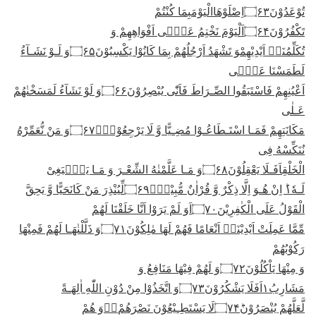
تُوْعَدُوْنَ
۝۶۳
اِصْلَوْهَاالْیَوْمَبِمَا كُنْتُمْ
تَكْفُرُوْنَ
۝۶۴
اَلْیَوْمَ نَخْتِمُ عَلٰۤى اَفْوَاهِهِمْ وَ
تُكَلِّمُنَاۤ اَیْدِیْهِمْوَ تَشْهَدُ اَرْجُلُهُمْ بِمَا كَانُوْا یَكْسِبُوْنَ
۝۶۵
وَ لَـوْ نَشَـآءُ
لَطَمَسْنَا عَلٰۤى
اَعْیُنِهِمْ فَاسْتَبَقُوا الصِّـرَاطَ فَاَنّٰى یُبْصِرُوْنَ
۝۶۶
وَ لَوْ نَشَآءُ لَمَسَخْنٰهُمْ
عَـلٰى
مَكَانَتِهِمْ فَمَـا اسْتَـطَاعُـوْا مُضِـیًّا وَّ لَا یَرْجِعُوْنَ۠
۝۶۷
وَ مَنْ نُّعَمِّرْهُ
نُنَكِّسْهُ فِی
الْخَلْقِاَفَـلَا یَعْقِلُوْنَ
۝۶۸
وَ مَـا عَلَّمْنٰهُ الشِّعْـرَ وَ مَـا یَنْۢبَغِیْ
لَـهٗ١ؕ اِنْ هُـوَ اِلَّا ذِكْرٌ وَّ قُرْاٰنٌ مُّبِیْنٌۙ
۝۶۹
لِّیُنْذِرَ مَنْ كَانَحَیًّا وَّ یَحِقَّ
الْقَوْلُ عَلَى الْكٰفِرِیْنَ
۝۷۰
اَوَ لَمْ یَرَوْا اَنَّا خَلَقْنَا لَهُمْ
مِّمَّا عَمِلَتْ اَیْدِیْنَاۤ اَنْعَامًا فَهُمْ لَهَا مٰلِكُوْنَ
۝۷۱
وَ ذَلَّلْنٰهَـا لَهُمْ فَمِنْهَا
رَكُوْبُهُمْ
وَ مِنْهَا یَاْكُلُوْنَ
۝۷۲
وَ لَهُمْ فِیْهَا مَنَافِعُ وَ
مَشَارِبُ١اَفَلَا یَشْكُرُوْنَ
۝۷۳
وَ اتَّخَذُوْا مِنْ دُوْنِ اللّٰهِ اٰلِهَـةً
لَّعَلَّهُمْ یُنْصَرُوْنَؕ
۝۷۴
لَا یَسْتَطِـیْعُوْنَ نَصْرَهُمْ١ۙوَ هُمْ