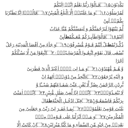
تَكْذِبُوْنَ
۝۱۵
قَـالُوْا رَبُّنَا یَعْلَمُ اِنَّاۤ اِلَیْكُمْ
لَمُرْسَلُوْنَ
۝۱۶
وَ مَا عَلَیْنَاۤ اِلَّا الْبَلٰغُ الْمُبِیْنُ
۝۱۷
قَالُوْۤا اِنَّا تَطَیَّرْنَا
بِكُمْ١ۚ لَىِٕنْ
لَّمْ تَنْتَهُوْا لَنَرْجُمَنَّكُمْ وَ لَیَمَسَّنَّكُمْ مِّنَّا عَذَابٌ
ط
اَلِیْمٌ
۝۱۸
قَالُوْاطَآىِٕـرُكُمْ مَّعَـكُمْ
اَىِٕنْ
ط
ذُكِّـرْتُمْ
بَلْ اَنْتُمْ قَـوْمٌ مُّسْرِفُوْنَ
۝۱۹
وَ جَآءَ مِنْ اَقْصَا الْمَدِیْنَةِ رَجُلٌ
یَّسْعٰى قَالَ یٰقَوْمِ اتَّبِعُـوا الْمُرْسَلِـیْنَۙ
۝۲۰
اتَّبِعُوْا مَنْ لَّا یَسْـَٔلُكُمْ
اَجْرًا
وَّ هُـمْ مُّهْتَدُوْنَ
۝۲۱
وَ مَـا لِیَ لَاۤ اَعْبُدُ الَّذِیْ فَطَرَنِیْ
وَ اِلَیْهِ تُرْجَعُوْنَ
۝۲۲
ءَاَتَّخِذُ مِنْ دُوْنِهٖۤ اٰلِهَةً اِنْ
یُّرِدْنِ الرَّحْمٰنُ بِضُرٍّ لَّا تُغْنِ عَنِّیْ شَفَـاعَتُهُمْ شَیْــًٔا وَّ
لَا یُنْقِـذُوْنِۚ
۝۲۳
اِنِّیْۤ اِذًا لَّفِیْ ضَلٰلٍ مُّبِیْنٍ
۝۲۴
اِنِّیْۤ اٰمَنْتُ
ط
بِرَبِّكُمْ فَاسْمَعُـوْنِؕ
۝۲۵
قِیْلَ ادْخُـلِ الْجَنَّةَ
قَالَ
یٰلَیْتَ قَوْمِیْ یَعْلَمُوْنَۙ
۝۲۶
بِمَـا غَفَـرَ لِیْ رَبِّیْ وَ جَعَلَنِیْ مِنَ
الْمُكْرَمِیْنَ
۝۲۷
وَ مَـاۤ اَنْزَلْنَا عَلٰى قَـوْمِهٖ مِنْۢ
بَعْدِهٖ مِنْ جُنْدٍ مِّنَ السَّمَآءِ وَ مَا كُنَّا مُنْزِلِیْنَ
۝۲۸
اِنْ كَانَتْ اِلَّا