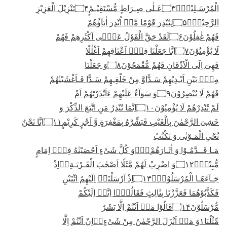
الْمُرْسَـلِیْنَۙ
۝۳
عَـلٰى صِـرَاطٍ مُّسْتَقِیْـمٍؕ
۝۴
تَنْزِیْلَ الْعَزِیْزِ
الرَّحِیْمِۙ
۝۵
لِتُنْذِرَ قَوْمًا مَّاۤ اُنْذِرَ اٰبَآؤُهُمْ
فَهُمْ غٰفِلُوْنَ
۝۶
لَقَدْ حَقَّ الْقَوْلُ عَلٰۤى اَكْثَرِهِمْ فَهُمْ
لَا یُؤْمِنُوْنَ
۝۷
اِنَّا جَعَلْنَا فِیْۤ اَعْنَاقِهِمْ اَغْلٰلًا
فَهِیَ اِلَى الْاَذْقَانِ فَهُمْ مُّقْمَحُوْنَ
۝۸
وَ جَعَلْنَا
مِنْۢ بَیْنِ اَیْـدِیْهِمْ سَـدًّاوَّ مِنْ خَلْفِـهِمْ سَـدًّا فَـاَغْشَیْنٰهُمْ
فَهُمْ لَا یُبْصِرُوْنَ
۝۹
وَ سَوَآءٌ عَلَیْهِمْ ءَاَنْذَرْتَهُمْ اَمْ
لَمْ تُنْذِرْهُمْ لَا یُؤْمِنُوْنَ
۝۱۰
اِنَّمَا تُنْذِرُ مَنِ اتَّبَعَ الذِّكْرَ وَ
خَشِیَ الرَّحْمٰنَ بِالْغَیْبِ فَبَشِّرْهُ بِمَغْفِرَةٍ وَّ اَجْرٍ كَرِیْمٍ
۝۱۱
اِنَّا نَحْنُ
نُحْیِ الْمَـوْتٰى وَ نَكْتُبُ
مَـا قَــدَّمُـوْا وَ اٰثَـارَهُمْ١ۣؕوَ كُلَّ شَیْءٍ اَحْصَیْنٰهُ فِیْۤ اِمَامٍ
مُّبِیْنٍ۠
۝۱۲
وَ اضْرِبْ لَهُمْ مَّثَلًا اَصْحٰبَ الْقَـرْیَـةِ١ۘاِذْ
جَـآءَهَـا الْمُرْسَلُوْنَۚ
۝۱۳
اِذْ اَرْسَلْنَاۤ اِلَیْهِمُ اثْنَیْنِ
فَكَذَّبُوْهُمَا فَعَزَّزْنَا بِثَالِثٍ فَقَالُوْۤا اِنَّاۤ اِلَیْكُمْ
مُّرْسَلُوْنَ
۝۱۴
قَالُوْا مَاۤ اَنْتُمْ اِلَّا بَشَرٌ
مِّثْلُنَا١وَ مَاۤ اَنْزَلَ الرَّحْمٰنُ مِنْ شَیْءٍ١ۙاِنْ اَنْتُمْ اِلَّا