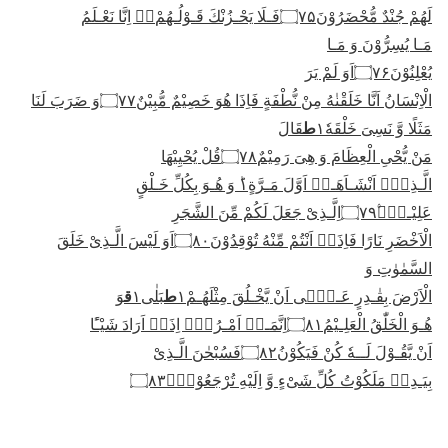
لَهُمْ جُنْدٌ مُّحْضَرُوْنَ
۝۷۵
فَـلَا یَحْـزُنْكَ قَـوْلُـهُمْ١ۘ اِنَّا نَعْـلَمُ
مَـا یُسِرُّوْنَ وَ مَـا
یُعْلِنُوْنَ
۝۷۶
اَوَ لَمْ یَرَ
الْاِنْسَانُ اَنَّا خَلَقْنٰهُ مِنْ نُّطْفَةٍ فَاِذَا هُوَ خَصِیْمٌ مُّبِیْنٌ
۝۷۷
وَ ضَرَبَ لَنَا
ط
مَثَلًا وَّ نَسِیَ خَلْقَهٗ١
قَالَ
مَنْ یُّحْیِ الْعِظَامَ وَ هِیَ رَمِیْمٌ
۝۷۸
قُلْ یُحْیِیْهَا
الَّـذِیْۤ اَنْشَـاَهَـاۤ اَوَّلَ مَـرَّةٍ١ؕ وَ هُـوَ بِكُلِّ خَـلْقٍ
عَلِیْـمُۙ
۝۷۹
الْاَخْضَرِ نَارًا فَاِذَاۤ اَنْتُمْ مِّنْهُ تُوْقِدُوْنَ
۝۸۰
اَوَ لَیْسَ الَّـذِیْ خَلَقَ
السَّمٰوٰتِ وَ
ط
ق
الْاَرْضَ بِقٰـدِرٍ عَـلٰۤى اَنْ یَّخْـلُقَ مِثْلَهُـمْ١
بَلٰى١
وَ
هُـوَ الْخَلّٰقُ الْعَلِـیْمُ
۝۸۱
اِنَّمَـاۤ اَمْـرُهٗۤ اِذَاۤ اَرَادَ شَیْـًٔا
اَنْ یَّقُـوْلَ لَــهٗ كُنْ فَیَكُوْنُ
۝۸۲
فَسُبْحٰنَ الَّـذِیْ
بِیَـدِهٖ مَلَكُوْتُ كُلِّ شَیْءٍ وَّ اِلَیْهِ تُرْجَعُوْنَ۠
۝۸۳