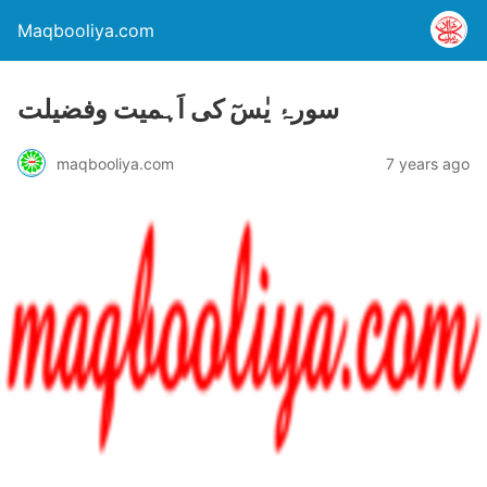
Maqbooliya.com
سورۂ یٰسٓ کی اَہمیت وفضیلت
maqbooliya.com
7 years ago