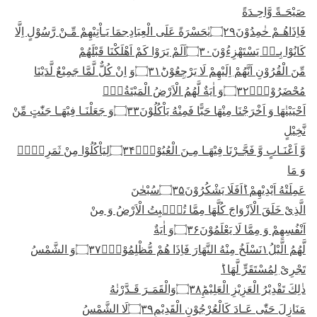
صَیْحَـةً وَّاحِـدَةً
فَاِذَاهُـمْ خٰمِدُوْنَ
۝۲۹
یٰحَسْرَةً عَلَى الْعِبَادِ
ج
مَا یَـاْتِیْهِمْ مِّـنْ رَّسُوْلٍ اِلَّا
كَانُوْا بِـهٖ یَسْتَهْزِءُوْنَ
۝۳۰
اَلَمْ یَرَوْا كَمْ اَهْلَكْنَا قَبْلَهُمْ
مِّنَ الْقُرُوْنِ اَنَّهُمْ اِلَیْهِمْ لَا یَرْجِعُوْنَؕ
۝۳۱
وَ اِنْ كُلٌّ لَّمَّا جَمِیْعٌ لَّدَیْنَا
مُحْضَرُوْنَ۠
۝۳۲
وَ اٰیَةٌ لَّهُمُ الْاَرْضُ الْمَیْتَةُ١ۖۚ
اَحْیَیْنٰهَا وَ اَخْرَجْنَا مِنْهَا حَبًّا فَمِنْهُ یَاْكُلُوْنَ
۝۳۳
وَ جَعَلْنَـا فِیْهَـا جَنّٰتٍ مِّنْ
نَّخِیْلٍ
وَّ اَعْنَـابٍ وَّ فَجَّـرْنَا فِیْهَـا مِـنَ الْعُیُوْنِۙ
۝۳۴
لِیَاْكُلُوْا مِنْ ثَمَرِهٖ١ۙ
وَ مَا
عَمِلَتْهُ اَیْدِیْهِمْ١ؕاَفَلَا یَشْكُرُوْنَ
۝۳۵
سُبْحٰنَ
الَّذِیْ خَلَقَ الْاَزْوَاجَ كُلَّهَا مِمَّا تُنْۢبِتُ الْاَرْضُ وَ مِنْ
اَنْفُسِهِمْ وَ مِمَّا لَا یَعْلَمُوْنَ
۝۳۶
وَ اٰیَةٌ
لَّهُمُ الَّیْلُ١نَسْلَخُ مِنْهُ النَّهَارَ فَاِذَا هُمْ مُّظْلِمُوْنَۙ
۝۳۷
وَ الشَّمْسُ
تَجْرِیْ لِمُسْتَقَرٍّ لَّهَا١ؕ
ذٰلِكَ تَقْدِیْرُ الْعَزِیْزِ الْعَلِیْمِؕ
۝۳۸
وَالْقَمَـرَ قَـدَّرْنٰهُ
مَنَازِلَ حَتّٰى عَـادَ كَالْعُرْجُوْنِ الْقَدِیْمِ
۝۳۹
لَا الشَّمْسُ