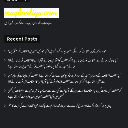
اپنے احباب تک اس ویب سائٹ کو ضرور شئیر کریں
Recent Posts
عورت کس جگہ پر اعتکاف کرے گی؟مسجد بیت کسے کہتے ہیں؟کیا عورتیں مسجد میں اعتکاف کر سکتی ہیں؟
کیا بیہوش ہونے سے اعتکاف ٹوٹ جاتا ہے؟ اگر معتکف کو احتلام ہو جائے تو کیا اس کا اعتکاف ٹوٹ جائے گا؟
فنائے مسجد کسے کہتے ہیں ، اور کیا معتکف فنائے مسجد میں جا سکتا ہے؟
کیا معتکف اعتکاف کے دوران مسجد کے اندر ضرورتاً دنیوی بات چیت کر سکتا ہے؟معتکف کن حاجات کی بنا پر مسجد
سے نکل سکتا ہے؟ اگر کسی وجہ سے معتکف کا روزہ ٹوٹ گیا تو کیا اس کا اعتکاف بھی ٹوٹ جائے گا؟
اگر معتکف کسی حاجت کی بنا پر اعتکاف گاہ سے باہر نکلے تو کیا اسے کپڑے سے منہ چھپانا ضروری ہے؟اعتکاف کی کتنی
قسمیں ہیں؟کیا معتکف مسجد میں خرید و فروخت کر سکتا ہے؟
جان بوجھ کر روزہ ٹوڑنے اور جماع کرنے سے صرف قضاء لازم ہے یا کفارہ بھی؟ قضا روزے کی نیت کا حکم