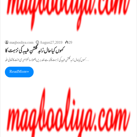
maqbooliya.com
August 27, 2019
29
کہوں کیاحال زاہد گلشنِ طیبہ کی نزہت کا
کہوں کیاحال زاہد گلشنِ طیبہ کی نزہت کا کہ ہے خلد بریں چھوٹا سا ٹکڑا میری جنت کا تَعَالَی اللّٰہ…
Read More »