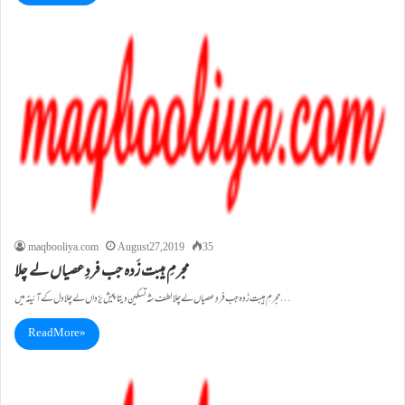
maqbooliya.com
August 27, 2019
35
مجرمِ ہیبت زَدہ جب فردِ عصیاں لے چلا
مجرمِ ہیبت زَدہ جب فردِ عصیاں لے چلا لطف شہ تسکین دیتا پیش یزداں لے چلا دل کے آئینہ میں…
Read More »