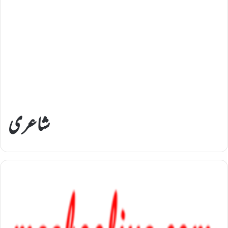
شاعری