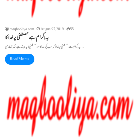
maqbooliya.com
August 27, 2019
55
یہ اِکرام ہے مصطفیٰ پر خدا کا
یہ اِکرام ہے مصطفیٰ پر خدا کا کہ سب کچھ خدا کا ہوا مصطفیٰ کا یہ بیٹھا ہے سکہ تمہاری…
Read More »