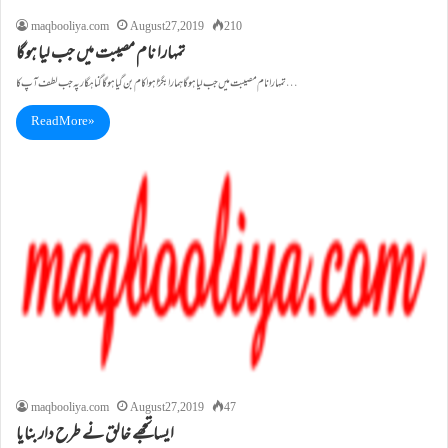
maqbooliya.com
August 27, 2019
210
تمہارا نام مصیبت میں جب لیا ہوگا
تمہارا نام مصیبت میں جب لیا ہوگا ہمارا بگڑا ہوا کام بن گیا ہوگا گناہگار پہ جب لطف آپ کا…
Read More »
maqbooliya.com
August 27, 2019
47
ایسا تجھے خالق نے طرح دار بنایا