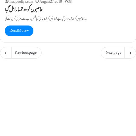
maqbooliya.com
August 27, 2019
38
عاصیوں کو در تمہارا مل گیا
عاصیوں کو در تمہارا مل گیا بے ٹھکانوں کو ٹھکانہ مل گیا فضلِ رب سے پھر کمی کس بات کی…
Read More »
Previous page
Next page