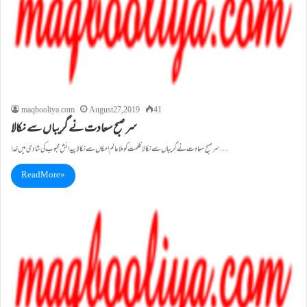
maqbooliya.com
August 27, 2019
41
سر صبح سعادت نے گریباں سے نکالا
سر صبح سعادت نے گریباں سے نکالا ظلمت کو ملا عالم اِمکاں سے نکالا پیدائشِ محبوب کی شادی میں خدا…
Read More »