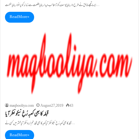
ایسا تجھے خالق نے طرح دار بنایا یوسف کو ترا طالب دیدار بنایا طلعت سے زمانہ کو پراَنوار بنایا نکہت…
Read More »
maqbooliya.com
August 27, 2019
43
قبلہ کا بھی کعبہ رُخِ نیکو نظر آیا
قبلہ کا بھی کعبہ رُخِ نیکو نظر آیا کعبہ کا بھی قبلہ خمِ اَبرو نظر آیا محشر میں کسی نے…
Read More »