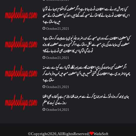
کیا بیہوش ہونے سے اعتکاف ٹوٹ جاتا ہے؟ اگر معتکف کو احتلام ہو جائے تو کیا
اس کا اعتکاف ٹوٹ جائے گا؟فنائے مسجد کسے کہتے ہیں ، اور کیا معتکف فنائے مسجد
میں جا سکتا ہے؟
October 21, 2021
کیا معتکف اعتکاف کے دوران مسجد کے اندر ضرورتاً دنیوی بات چیت کر سکتا ہے؟
معتکف کن حاجات کی بنا پر مسجد سے نکل سکتا ہے؟ اگر کسی وجہ سے معتکف کا روزہ
ٹوٹ گیا تو کیا اس کا اعتکاف بھی ٹوٹ جائے گا؟
October 21, 2021
اگر معتکف کسی حاجت کی بنا پر اعتکاف گاہ سے باہر نکلے تو کیا اسے کپڑے سے منہ
چھپانا ضروری ہے؟اعتکاف کی کتنی قسمیں ہیں؟کیا معتکف مسجد میں خرید و فروخت کر
سکتا ہے؟
October 21, 2021
جان بوجھ کر روزہ ٹوڑنے اور جماع کرنے سے صرف قضاء لازم ہے یا کفارہ بھی؟ قضا
روزے کی نیت کا حکم
October 14, 2021
© Copyright 2026, All Rights Reserved |
WafaSoft