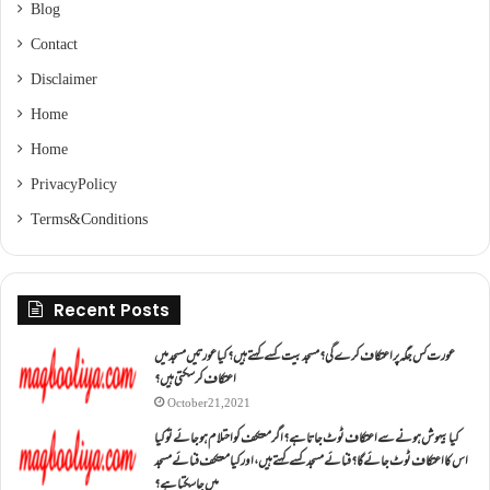
Blog
Contact
Disclaimer
Home
Home
Privacy Policy
Terms & Conditions
Recent Posts
عورت کس جگہ پر اعتکاف کرے گی؟مسجد بیت کسے کہتے ہیں؟کیا عورتیں مسجد میں
اعتکاف کر سکتی ہیں؟
October 21, 2021
کیا بیہوش ہونے سے اعتکاف ٹوٹ جاتا ہے؟ اگر معتکف کو احتلام ہو جائے تو کیا
اس کا اعتکاف ٹوٹ جائے گا؟فنائے مسجد کسے کہتے ہیں ، اور کیا معتکف فنائے مسجد
میں جا سکتا ہے؟