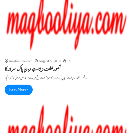
maqbooliya.com
August 27, 2019
37
تصور لطف دیتا ہے دہانِ پاک سروَر کا
تصور لطف دیتا ہے دہانِ پاک سروَر کا بھرا آتا ہے پانی میرے مونہہ میں حوضِ کوثر کا جو کچھ…
Read More »