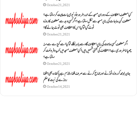
October 21, 2021
کیا معتکف اعتکاف کے دوران مسجد کے اندر ضرورتاً دنیوی بات چیت کر سکتا ہے؟
معتکف کن حاجات کی بنا پر مسجد سے نکل سکتا ہے؟ اگر کسی وجہ سے معتکف کا روزہ
ٹوٹ گیا تو کیا اس کا اعتکاف بھی ٹوٹ جائے گا؟
October 21, 2021
اگر معتکف کسی حاجت کی بنا پر اعتکاف گاہ سے باہر نکلے تو کیا اسے کپڑے سے منہ
چھپانا ضروری ہے؟اعتکاف کی کتنی قسمیں ہیں؟کیا معتکف مسجد میں خرید و فروخت کر
سکتا ہے؟
October 21, 2021
جان بوجھ کر روزہ ٹوڑنے اور جماع کرنے سے صرف قضاء لازم ہے یا کفارہ بھی؟ قضا
روزے کی نیت کا حکم
October 14, 2021