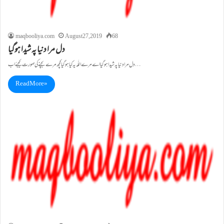
maqbooliya.com
August 27, 2019
68
دل مرا دنیا پہ شیدا ہوگیا
دل مرا دنیا پہ شیدا ہوگیا اے مرے اللّٰہ یہ کیا ہو گیا کچھ مرے بچنے کی صورت کیجئے اب…
Read More »