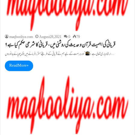
maqbooliya.com
August 28, 2021
0
79
قربانی کی اہمیت قرآن و حدیث کی روشنی میں ، قربانی کا شرعی حکم کیا ہے؟
“اور ہر امت کے لیے ہم نے قربانی کے طریقے مقرر فرمائے ہیں تاکہ چوپائے جانوروں…
ارشاد باری تعالی ہے:
Read More »