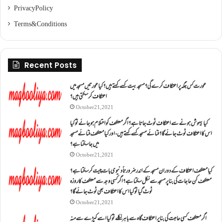
Privacy Policy
Terms & Conditions
Recent Posts
عورت کس جگہ پر اعتکاف کرے گی؟مسجد بیت کسے کہتے ہیں؟کیا عورتیں مسجد میں
اعتکاف کر سکتی ہیں؟
October 21, 2021
کیا بیہوش ہونے سے اعتکاف ٹوٹ جاتا ہے؟ اگر معتکف کو احتلام ہو جائے تو کیا
اس کا اعتکاف ٹوٹ جائے گا؟فنائے مسجد کسے کہتے ہیں ، اور کیا معتکف فنائے مسجد
میں جا سکتا ہے؟
October 21, 2021
کیا معتکف اعتکاف کے دوران مسجد کے اندر ضرورتاً دنیوی بات چیت کر سکتا ہے؟
معتکف کن حاجات کی بنا پر مسجد سے نکل سکتا ہے؟ اگر کسی وجہ سے معتکف کا روزہ
ٹوٹ گیا تو کیا اس کا اعتکاف بھی ٹوٹ جائے گا؟
October 21, 2021
اگر معتکف کسی حاجت کی بنا پر اعتکاف گاہ سے باہر نکلے تو کیا اسے کپڑے سے منہ