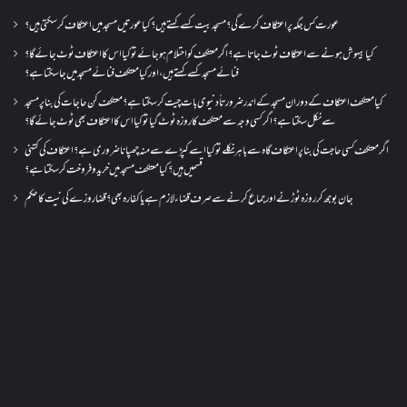
عورت کس جگہ پر اعتکاف کرے گی؟مسجد بیت کسے کہتے ہیں؟کیا عورتیں مسجد میں اعتکاف کر سکتی ہیں؟
کیا بیہوش ہونے سے اعتکاف ٹوٹ جاتا ہے؟ اگر معتکف کو احتلام ہو جائے تو کیا اس کا اعتکاف ٹوٹ جائے گا؟
فنائے مسجد کسے کہتے ہیں ، اور کیا معتکف فنائے مسجد میں جا سکتا ہے؟
کیا معتکف اعتکاف کے دوران مسجد کے اندر ضرورتاً دنیوی بات چیت کر سکتا ہے؟معتکف کن حاجات کی بنا پر مسجد
سے نکل سکتا ہے؟ اگر کسی وجہ سے معتکف کا روزہ ٹوٹ گیا تو کیا اس کا اعتکاف بھی ٹوٹ جائے گا؟
اگر معتکف کسی حاجت کی بنا پر اعتکاف گاہ سے باہر نکلے تو کیا اسے کپڑے سے منہ چھپانا ضروری ہے؟اعتکاف کی کتنی
قسمیں ہیں؟کیا معتکف مسجد میں خرید و فروخت کر سکتا ہے؟
جان بوجھ کر روزہ ٹوڑنے اور جماع کرنے سے صرف قضاء لازم ہے یا کفارہ بھی؟ قضا روزے کی نیت کا حکم