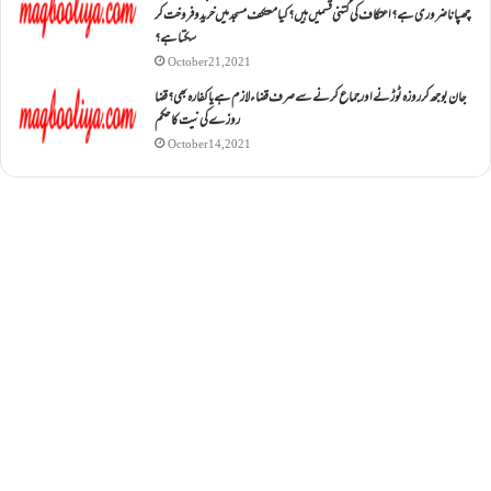
چھپانا ضروری ہے؟اعتکاف کی کتنی قسمیں ہیں؟کیا معتکف مسجد میں خرید و فروخت کر
سکتا ہے؟
October 21, 2021
جان بوجھ کر روزہ ٹوڑنے اور جماع کرنے سے صرف قضاء لازم ہے یا کفارہ بھی؟ قضا
روزے کی نیت کا حکم
October 14, 2021