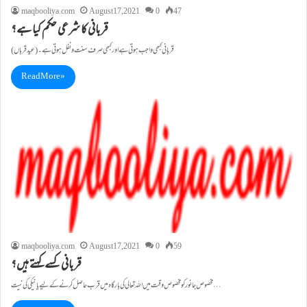
maqbooliya.com
August 17, 2021
0
47
قربانی کا شرعی حکم کیا ہے؟
قربانی کبھی واجب ہوتی ہے اور کبھی صرف سنت و نفل ہوتی ہے۔(عید قرباں)
Read More »
maqbooliya.com
August 17, 2021
0
59
قربانی کسے کہتے ہیں؟
مخصوص جانور کو مخصوص وقت میں اللہ تعالی کی بارگاہ میں قرب حاصل کرنے کے لیے یا نیکی کی نیت…