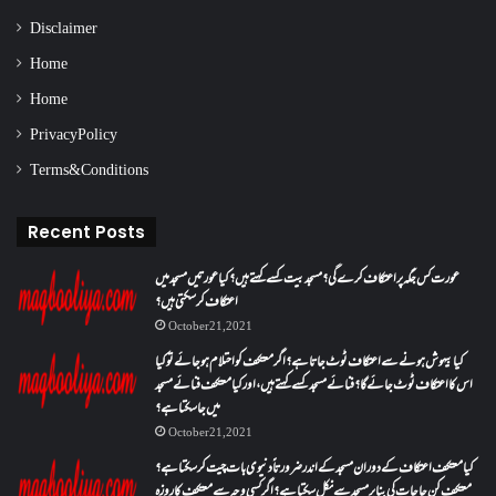
Disclaimer
Home
Home
Privacy Policy
Terms & Conditions
Recent Posts
عورت کس جگہ پر اعتکاف کرے گی؟مسجد بیت کسے کہتے ہیں؟کیا عورتیں مسجد میں
اعتکاف کر سکتی ہیں؟
October 21, 2021
کیا بیہوش ہونے سے اعتکاف ٹوٹ جاتا ہے؟ اگر معتکف کو احتلام ہو جائے تو کیا
اس کا اعتکاف ٹوٹ جائے گا؟فنائے مسجد کسے کہتے ہیں ، اور کیا معتکف فنائے مسجد
میں جا سکتا ہے؟
October 21, 2021
کیا معتکف اعتکاف کے دوران مسجد کے اندر ضرورتاً دنیوی بات چیت کر سکتا ہے؟
معتکف کن حاجات کی بنا پر مسجد سے نکل سکتا ہے؟ اگر کسی وجہ سے معتکف کا روزہ