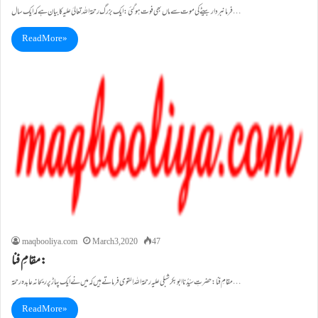
فرمانبردار بیٹے کی موت سے ماں بھی فوت ہوگئی: ایک بزرگ رحمۃاللہ تعالیٰ علیہ کا بیان ہے کہ ایک سال…
Read More »
maqbooliya.com
March 3, 2020
47
مقامِ فنا:
مقامِ فنا: حضرتِ سیِّدُنا ابو بکرشبلی علیہ رحمۃاللہ القوی فرماتے ہیں کہ میں نے ایک پہاڑ پر ریحانہ عابدہ رحمۃ…
Read More »