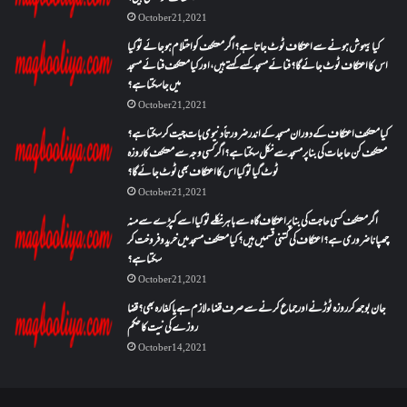
October 21, 2021
کیا بیہوش ہونے سے اعتکاف ٹوٹ جاتا ہے؟ اگر معتکف کو احتلام ہو جائے تو کیا
اس کا اعتکاف ٹوٹ جائے گا؟فنائے مسجد کسے کہتے ہیں ، اور کیا معتکف فنائے مسجد
میں جا سکتا ہے؟
October 21, 2021
کیا معتکف اعتکاف کے دوران مسجد کے اندر ضرورتاً دنیوی بات چیت کر سکتا ہے؟
معتکف کن حاجات کی بنا پر مسجد سے نکل سکتا ہے؟ اگر کسی وجہ سے معتکف کا روزہ
ٹوٹ گیا تو کیا اس کا اعتکاف بھی ٹوٹ جائے گا؟
October 21, 2021
اگر معتکف کسی حاجت کی بنا پر اعتکاف گاہ سے باہر نکلے تو کیا اسے کپڑے سے منہ
چھپانا ضروری ہے؟اعتکاف کی کتنی قسمیں ہیں؟کیا معتکف مسجد میں خرید و فروخت کر
سکتا ہے؟
October 21, 2021
جان بوجھ کر روزہ ٹوڑنے اور جماع کرنے سے صرف قضاء لازم ہے یا کفارہ بھی؟ قضا
روزے کی نیت کا حکم
October 14, 2021