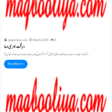
maqbooliya.com
March 5, 2020
45
رِقّت بھری دعا:
رِقّت بھری دعا: اے میرے مالک ومولیٰ عزَّوَجَلَّ ! اگرہم گناہوں کی وجہ سے تیرے عذاب سے ڈرتے ہیں تو…
Read More »