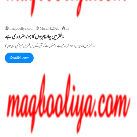
maqbooliya.com
March 4, 2020
55
فقرمیں چار چیزوں کا ہونا ضروری ہے:
فقرمیں چار چیزوں کا ہونا ضروری ہے: منقول ہے کہ فقیر کے پاس فقرمیں کم از کم چار چیزوں کا…
Read More »