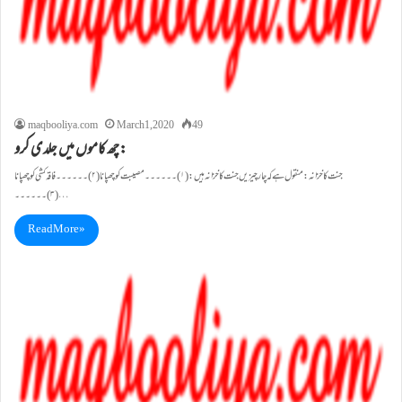
maqbooliya.com
March 1, 2020
49
چھ کاموں میں جلدی کرو:
جنت کا خزانہ : منقول ہے کہ چار چیزیں جنت کا خزانہ ہیں: (۱)۔۔۔۔۔۔مصیبت کو چھپانا(۲)۔۔۔۔۔۔فاقہ کشی کو چھپانا
(۳)۔۔۔۔۔۔…
Read More »