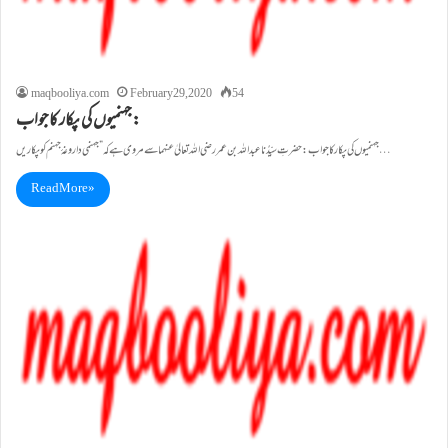
maqbooliya.com
February 29, 2020
54
جہنمیوں کی پکار کاجواب:
جہنمیوں کی پکار کاجواب: حضرتِ سیِّدُناعبداللہ بن عمررضی اللہ تعالیٰ عنہما سے مروی ہے کہ”جہنمی داروغۂ جہنم کو پکا ریں…
Read More »