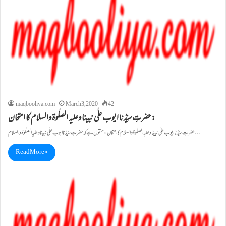
maqbooliya.com
March 3, 2020
42
حضرتِ سیِّدُنا ایوب علٰی نبینا وعلیہ الصلٰوۃ والسلام کا امتحان:
حضرتِ سیِّدُنا ایوب علٰی نبینا وعلیہ الصلٰوۃ والسلام کا امتحان: منقول ہے کہ حضرتِ سیِّدُنا ایوب علٰی نبینا وعلیہ الصلٰوۃوالسلام…
Read More »