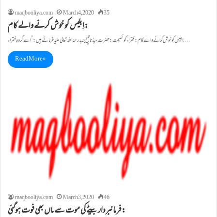
maqbooliya.com
March 4, 2020
35
اِبلیس کو خوش کرنے والے کام:
اِبلیس کو خوش کرنے والے کام: فقراء کو نصیحت: حضرتِ سیِّدُنا شیخ جنید رحمۃاللہ تعالیٰ علیہ فرماتے ہیں:”اے گروہِ فقراء!…
Read More »
maqbooliya.com
March 3, 2020
46
فرمانبردار بیٹے کی موت سے ماں بھی فوت ہوگئی: