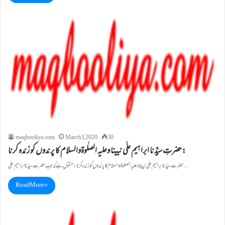
maqbooliya.com
March 3, 2020
30
حضرتِ سیِّدُنا ابراہیم علٰی نبینا وعلیہ الصلٰوۃوالسلام کا پرندوں کو زندہ کرنا:
حضرتِ سیِّدُنا ابراہیم علٰی نبینا وعلیہ الصلٰوۃوالسلام کا پرندوں کو زندہ کرنا: منقول ہے کہ جب حضرتِ سیِّدُنا ابراہیم علٰی…
Read More »