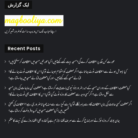
ایک گزارش
اپنے احباب تک اس ویب سائٹ کو ضرور شئیر کریں
Recent Posts
عورت کس جگہ پر اعتکاف کرے گی؟مسجد بیت کسے کہتے ہیں؟کیا عورتیں مسجد میں اعتکاف کر سکتی ہیں؟
کیا بیہوش ہونے سے اعتکاف ٹوٹ جاتا ہے؟ اگر معتکف کو احتلام ہو جائے تو کیا اس کا اعتکاف ٹوٹ جائے گا؟
فنائے مسجد کسے کہتے ہیں ، اور کیا معتکف فنائے مسجد میں جا سکتا ہے؟
کیا معتکف اعتکاف کے دوران مسجد کے اندر ضرورتاً دنیوی بات چیت کر سکتا ہے؟معتکف کن حاجات کی بنا پر مسجد
سے نکل سکتا ہے؟ اگر کسی وجہ سے معتکف کا روزہ ٹوٹ گیا تو کیا اس کا اعتکاف بھی ٹوٹ جائے گا؟
اگر معتکف کسی حاجت کی بنا پر اعتکاف گاہ سے باہر نکلے تو کیا اسے کپڑے سے منہ چھپانا ضروری ہے؟اعتکاف کی کتنی
قسمیں ہیں؟کیا معتکف مسجد میں خرید و فروخت کر سکتا ہے؟
جان بوجھ کر روزہ ٹوڑنے اور جماع کرنے سے صرف قضاء لازم ہے یا کفارہ بھی؟ قضا روزے کی نیت کا حکم