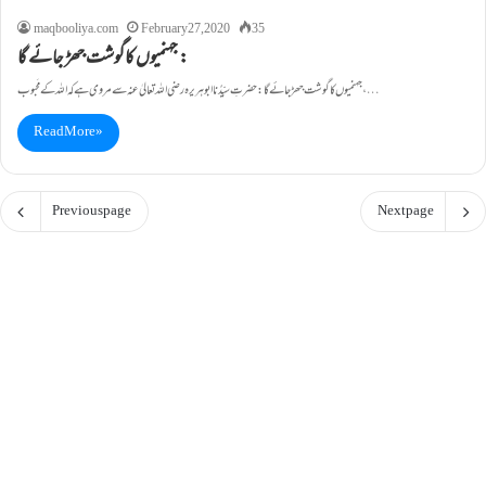
maqbooliya.com
February 27, 2020
35
جہنمیوں کاگوشت جھڑ جائے گا :
جہنمیوں کاگوشت جھڑ جائے گا : حضرتِ سیِّدُنا ابوہریرہ رضی اللہ تعالیٰ عنہ سے مروی ہے کہ اللہ کے مَحبوب،…
Read More »
Previous page
Next page