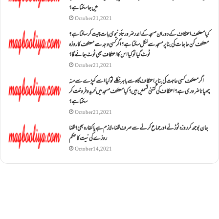
میں جا سکتا ہے؟
October 21, 2021
کیا معتکف اعتکاف کے دوران مسجد کے اندر ضرورتاً دنیوی بات چیت کر سکتا ہے؟
معتکف کن حاجات کی بنا پر مسجد سے نکل سکتا ہے؟ اگر کسی وجہ سے معتکف کا روزہ
ٹوٹ گیا تو کیا اس کا اعتکاف بھی ٹوٹ جائے گا؟
October 21, 2021
اگر معتکف کسی حاجت کی بنا پر اعتکاف گاہ سے باہر نکلے تو کیا اسے کپڑے سے منہ
چھپانا ضروری ہے؟اعتکاف کی کتنی قسمیں ہیں؟کیا معتکف مسجد میں خرید و فروخت کر
سکتا ہے؟
October 21, 2021
جان بوجھ کر روزہ ٹوڑنے اور جماع کرنے سے صرف قضاء لازم ہے یا کفارہ بھی؟ قضا
روزے کی نیت کا حکم
October 14, 2021