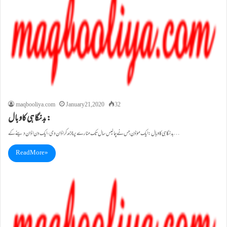
maqbooliya.com
January 21, 2020
32
بدنگاہی کاوبال:
بدنگاہی کاوبال: ایک مؤذن جس نے چالیس سال تک منارے پر چڑھ کر اذان دی، ایک دن اذان دینے کے…
Read More »