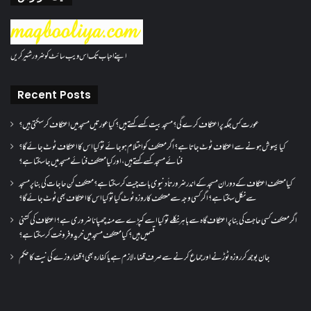
اپنے احباب تک اس ویب سائٹ کو ضرور شئیر کریں
Recent Posts
عورت کس جگہ پر اعتکاف کرے گی؟مسجد بیت کسے کہتے ہیں؟کیا عورتیں مسجد میں اعتکاف کر سکتی ہیں؟
کیا بیہوش ہونے سے اعتکاف ٹوٹ جاتا ہے؟ اگر معتکف کو احتلام ہو جائے تو کیا اس کا اعتکاف ٹوٹ جائے گا؟
فنائے مسجد کسے کہتے ہیں ، اور کیا معتکف فنائے مسجد میں جا سکتا ہے؟
کیا معتکف اعتکاف کے دوران مسجد کے اندر ضرورتاً دنیوی بات چیت کر سکتا ہے؟معتکف کن حاجات کی بنا پر مسجد
سے نکل سکتا ہے؟ اگر کسی وجہ سے معتکف کا روزہ ٹوٹ گیا تو کیا اس کا اعتکاف بھی ٹوٹ جائے گا؟
اگر معتکف کسی حاجت کی بنا پر اعتکاف گاہ سے باہر نکلے تو کیا اسے کپڑے سے منہ چھپانا ضروری ہے؟اعتکاف کی کتنی
قسمیں ہیں؟کیا معتکف مسجد میں خرید و فروخت کر سکتا ہے؟
جان بوجھ کر روزہ ٹوڑنے اور جماع کرنے سے صرف قضاء لازم ہے یا کفارہ بھی؟ قضا روزے کی نیت کا حکم