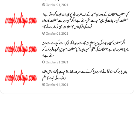
October 21, 2021
کیا معتکف اعتکاف کے دوران مسجد کے اندر ضرورتاً دنیوی بات چیت کر سکتا ہے؟
معتکف کن حاجات کی بنا پر مسجد سے نکل سکتا ہے؟ اگر کسی وجہ سے معتکف کا روزہ
ٹوٹ گیا تو کیا اس کا اعتکاف بھی ٹوٹ جائے گا؟
October 21, 2021
اگر معتکف کسی حاجت کی بنا پر اعتکاف گاہ سے باہر نکلے تو کیا اسے کپڑے سے منہ
چھپانا ضروری ہے؟اعتکاف کی کتنی قسمیں ہیں؟کیا معتکف مسجد میں خرید و فروخت کر
سکتا ہے؟
October 21, 2021
جان بوجھ کر روزہ ٹوڑنے اور جماع کرنے سے صرف قضاء لازم ہے یا کفارہ بھی؟ قضا
روزے کی نیت کا حکم
October 14, 2021