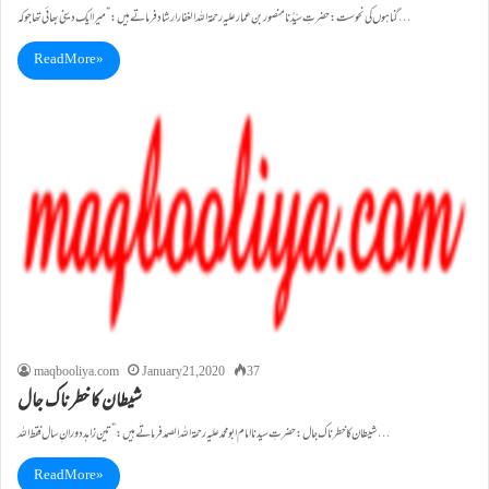
گناہوں کی نحوست: حضرتِ سیِّدُنا منصور بن عما ر علیہ رحمۃاللہ الغفار ارشاد فرماتے ہیں:” میراایک دینی بھا ئی تھاجوکہ…
Read More »
maqbooliya.com
January 21, 2020
37
شیطان کا خطرناک جال
شیطان کا خطرناک جال: حضرتِ سیدنااما م ابومحمد علیہ رحمۃ اللہ الصمد فرماتے ہیں: ”تین زاہد دورانِ سال فقط اللہ…
Read More »