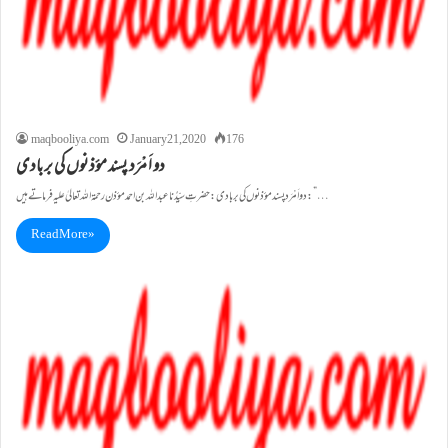
maqbooliya.com
January 21, 2020
176
دو اَ مْرَد پسند مؤذنوں کی بربادی
دو اَ مْرَد پسند مؤذنوں کی بربادی: حضرتِ سیِّدُنا عبد اللہ بن احمد مؤذن رحمۃاللہ تعالیٰ علیہ فرماتے ہیں :”…
Read More »