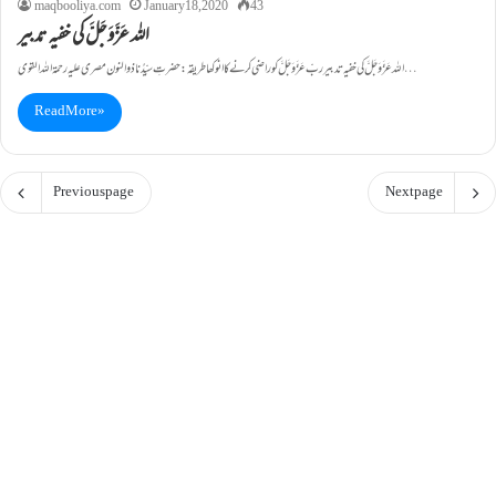
maqbooliya.com
January 18, 2020
43
اللہ عَزَّوَجَلَّ کی خفیہ تدبیر
اللہ عَزَّوَجَلَّ کی خفیہ تدبیر ربّ عَزَّوَجَلَّ کو راضی کرنے کا انوکھا طریقہ: حضرتِ سیِّدُنا ذوالنون مصری علیہ رحمۃاللہ القوی…
Read More »
Previous page
Next page