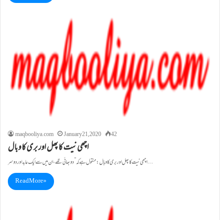
maqbooliya.com
January 21, 2020
42
اچھی نیت کا پھل اور بری کا وبال
اچھی نیت کا پھل اور بری کا وبال: منقول ہے کہ ”دو بھائی تھے، ان میں سے ایک عابداور دوسر…
Read More »