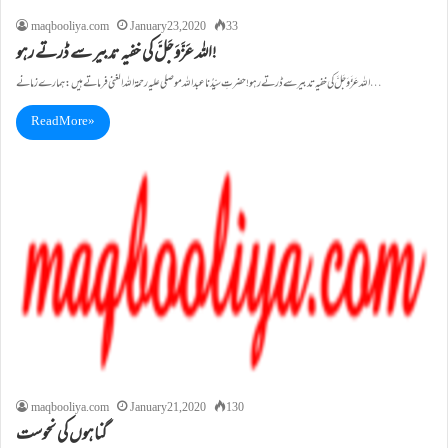
maqbooliya.com
January 23, 2020
33
اللہ عَزَّوَجَلَّ کی خفیہ تدبیر سے ڈرتے رہو!
اللہ عَزَّوَجَلَّ کی خفیہ تدبیر سے ڈرتے رہو! حضرتِ سیِّدُنا عبداللہ موصلی علیہ ر حمۃاللہ الغنی فرماتے ہیں: ہمارے زمانے…
Read More »
maqbooliya.com
January 21, 2020
130
گناہوں کی نحوست