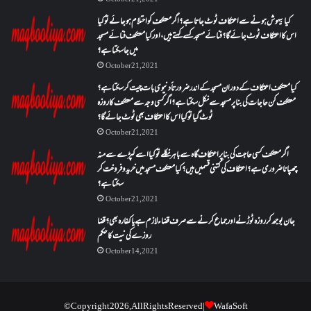
کیا بیہوش ہونے سے اعتکاف ٹوٹ جاتا ہے؟ اگر معتکف کو احتلام ہو جائے تو کیا
اس کا اعتکاف ٹوٹ جائے گا؟فنائے مسجد کسے کہتے ہیں ، اور کیا معتکف فنائے مسجد
میں جا سکتا ہے؟
October 21, 2021
کیا معتکف اعتکاف کے دوران مسجد کے اندر ضرورتاً دنیوی بات چیت کر سکتا ہے؟
معتکف کن حاجات کی بنا پر مسجد سے نکل سکتا ہے؟ اگر کسی وجہ سے معتکف کا روزہ
ٹوٹ گیا تو کیا اس کا اعتکاف بھی ٹوٹ جائے گا؟
October 21, 2021
اگر معتکف کسی حاجت کی بنا پر اعتکاف گاہ سے باہر نکلے تو کیا اسے کپڑے سے منہ
چھپانا ضروری ہے؟اعتکاف کی کتنی قسمیں ہیں؟کیا معتکف مسجد میں خرید و فروخت کر
سکتا ہے؟
October 21, 2021
جان بوجھ کر روزہ ٹوڑنے اور جماع کرنے سے صرف قضاء لازم ہے یا کفارہ بھی؟ قضا
روزے کی نیت کا حکم
October 14, 2021
© Copyright 2026, All Rights Reserved |
WafaSoft