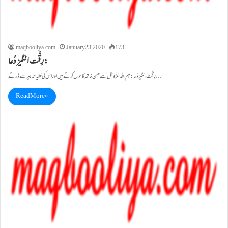
maqbooliya.com
January 23, 2020
173
رِقَّت انگیز دُعا:
رِقَّت انگیز دُعا: ہم اللہ عَزَّوَجَلَّ سے حسن خاتمہ کا سوال کرتے ہیں اور اس کی خفیہ تدبیر سے ڈرتے…
Read More »