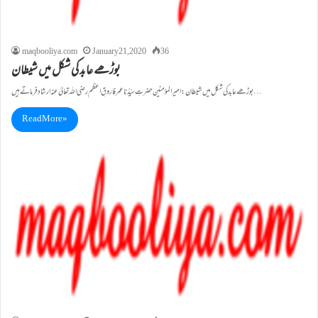
maqbooliya.com
January 21, 2020
36
بوڑھے عابد کی شکل میں شیطان
بوڑھے عابد کی شکل میں شیطان: امیر المؤمنین حضرتِ سیِّدُنا عمر فاروقِ اعظم رضی اللہ تعالیٰ عنہ ارشاد فرماتے ہیں…
Read More »