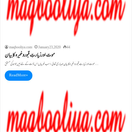
maqbooliya.com
January 23, 2020
44
موت اورزیارتِ قبوروغیرہ کابیان
موت اورزیارتِ قبوروغیرہ کابیان حمد ِ باری تعالیٰ: سب خوبیا ں اس ذا ت کے لئے ہیں جوحمد کی مستحق…
Read More »