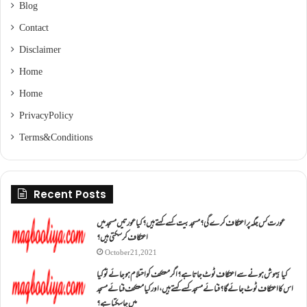
Blog
Contact
Disclaimer
Home
Home
Privacy Policy
Terms & Conditions
Recent Posts
عورت کس جگہ پر اعتکاف کرے گی؟مسجد بیت کسے کہتے ہیں؟کیا عورتیں مسجد میں
اعتکاف کر سکتی ہیں؟
October 21, 2021
کیا بیہوش ہونے سے اعتکاف ٹوٹ جاتا ہے؟ اگر معتکف کو احتلام ہو جائے تو کیا
اس کا اعتکاف ٹوٹ جائے گا؟فنائے مسجد کسے کہتے ہیں ، اور کیا معتکف فنائے مسجد
میں جا سکتا ہے؟