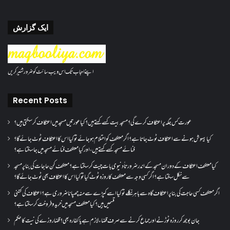
ایک گزارش
اپنے احباب تک اس ویب سائٹ کو ضرور شئیر کریں
Recent Posts
عورت کس جگہ پر اعتکاف کرے گی؟مسجد بیت کسے کہتے ہیں؟کیا عورتیں مسجد میں اعتکاف کر سکتی ہیں؟
کیا بیہوش ہونے سے اعتکاف ٹوٹ جاتا ہے؟ اگر معتکف کو احتلام ہو جائے تو کیا اس کا اعتکاف ٹوٹ جائے گا؟
فنائے مسجد کسے کہتے ہیں ، اور کیا معتکف فنائے مسجد میں جا سکتا ہے؟
کیا معتکف اعتکاف کے دوران مسجد کے اندر ضرورتاً دنیوی بات چیت کر سکتا ہے؟معتکف کن حاجات کی بنا پر مسجد
سے نکل سکتا ہے؟ اگر کسی وجہ سے معتکف کا روزہ ٹوٹ گیا تو کیا اس کا اعتکاف بھی ٹوٹ جائے گا؟
اگر معتکف کسی حاجت کی بنا پر اعتکاف گاہ سے باہر نکلے تو کیا اسے کپڑے سے منہ چھپانا ضروری ہے؟اعتکاف کی کتنی
قسمیں ہیں؟کیا معتکف مسجد میں خرید و فروخت کر سکتا ہے؟
جان بوجھ کر روزہ ٹوڑنے اور جماع کرنے سے صرف قضاء لازم ہے یا کفارہ بھی؟ قضا روزے کی نیت کا حکم