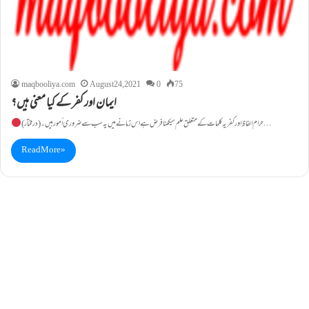
maqbooliya.com
August 24, 2021
0
75
ایمان اور کفر کے کیا معنی ہیں؟
حرام الفاظ اور کفریہ کلمات کے متعلق علم سیکھنا فرض ہے اس زمانے میں یہ سب سے ضروری اُمور ہیں۔(درمختار)…
Read More »