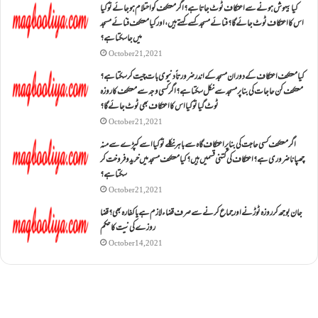
کیا بیہوش ہونے سے اعتکاف ٹوٹ جاتا ہے؟ اگر معتکف کو احتلام ہو جائے تو کیا
اس کا اعتکاف ٹوٹ جائے گا؟فنائے مسجد کسے کہتے ہیں ، اور کیا معتکف فنائے مسجد
میں جا سکتا ہے؟
October 21, 2021
کیا معتکف اعتکاف کے دوران مسجد کے اندر ضرورتاً دنیوی بات چیت کر سکتا ہے؟
معتکف کن حاجات کی بنا پر مسجد سے نکل سکتا ہے؟ اگر کسی وجہ سے معتکف کا روزہ
ٹوٹ گیا تو کیا اس کا اعتکاف بھی ٹوٹ جائے گا؟
October 21, 2021
اگر معتکف کسی حاجت کی بنا پر اعتکاف گاہ سے باہر نکلے تو کیا اسے کپڑے سے منہ
چھپانا ضروری ہے؟اعتکاف کی کتنی قسمیں ہیں؟کیا معتکف مسجد میں خرید و فروخت کر
سکتا ہے؟
October 21, 2021
جان بوجھ کر روزہ ٹوڑنے اور جماع کرنے سے صرف قضاء لازم ہے یا کفارہ بھی؟ قضا
روزے کی نیت کا حکم
October 14, 2021