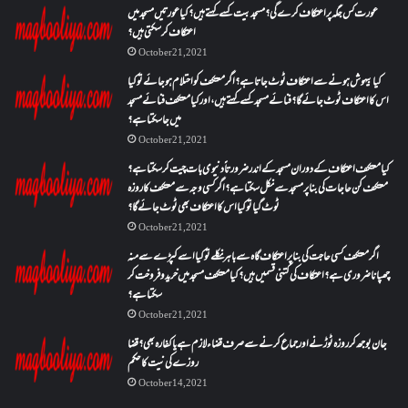
عورت کس جگہ پر اعتکاف کرے گی؟مسجد بیت کسے کہتے ہیں؟کیا عورتیں مسجد میں
اعتکاف کر سکتی ہیں؟
October 21, 2021
کیا بیہوش ہونے سے اعتکاف ٹوٹ جاتا ہے؟ اگر معتکف کو احتلام ہو جائے تو کیا
اس کا اعتکاف ٹوٹ جائے گا؟فنائے مسجد کسے کہتے ہیں ، اور کیا معتکف فنائے مسجد
میں جا سکتا ہے؟
October 21, 2021
کیا معتکف اعتکاف کے دوران مسجد کے اندر ضرورتاً دنیوی بات چیت کر سکتا ہے؟
معتکف کن حاجات کی بنا پر مسجد سے نکل سکتا ہے؟ اگر کسی وجہ سے معتکف کا روزہ
ٹوٹ گیا تو کیا اس کا اعتکاف بھی ٹوٹ جائے گا؟
October 21, 2021
اگر معتکف کسی حاجت کی بنا پر اعتکاف گاہ سے باہر نکلے تو کیا اسے کپڑے سے منہ
چھپانا ضروری ہے؟اعتکاف کی کتنی قسمیں ہیں؟کیا معتکف مسجد میں خرید و فروخت کر
سکتا ہے؟
October 21, 2021
جان بوجھ کر روزہ ٹوڑنے اور جماع کرنے سے صرف قضاء لازم ہے یا کفارہ بھی؟ قضا
روزے کی نیت کا حکم
October 14, 2021