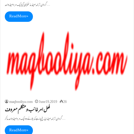
گردان ترجمہ صیغہ مَدْعُوٌّ بلایا گیا ایک مرد صیغہ واحد…
Read More »
maqbooliya.com
June 19, 2019
26
فعل امر غائب ومتکلم معروف
گردان ترجمہ صیغہ لِیَدْعُ چاہے کہ بلائے وہ ایک مرد صیغہ واحد مذکر…
Read More »