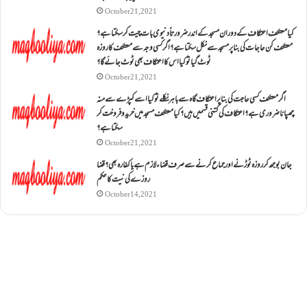
October 21, 2021
کیا معتکف اعتکاف کے دوران مسجد کے اندر ضرورتاً دنیوی بات چیت کر سکتا ہے؟
معتکف کن حاجات کی بنا پر مسجد سے نکل سکتا ہے؟ اگر کسی وجہ سے معتکف کا روزہ
ٹوٹ گیا تو کیا اس کا اعتکاف بھی ٹوٹ جائے گا؟
October 21, 2021
اگر معتکف کسی حاجت کی بنا پر اعتکاف گاہ سے باہر نکلے تو کیا اسے کپڑے سے منہ
چھپانا ضروری ہے؟اعتکاف کی کتنی قسمیں ہیں؟کیا معتکف مسجد میں خرید و فروخت کر
سکتا ہے؟
October 21, 2021
جان بوجھ کر روزہ ٹوڑنے اور جماع کرنے سے صرف قضاء لازم ہے یا کفارہ بھی؟ قضا
روزے کی نیت کا حکم
October 14, 2021