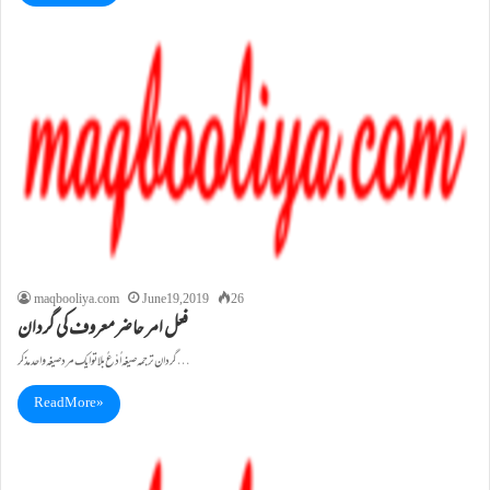
maqbooliya.com
June 19, 2019
26
فعل امر حاضرمعروف کی گردان
گردان ترجمہ صیغہ اُدْعُ بلا تو ایک مرد صیغہ واحد مذکر…
Read More »