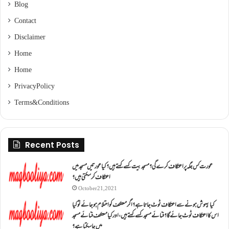
Blog
Contact
Disclaimer
Home
Home
Privacy Policy
Terms & Conditions
Recent Posts
عورت کس جگہ پر اعتکاف کرے گی؟مسجد بیت کسے کہتے ہیں؟کیا عورتیں مسجد میں
اعتکاف کر سکتی ہیں؟
October 21, 2021
کیا بیہوش ہونے سے اعتکاف ٹوٹ جاتا ہے؟ اگر معتکف کو احتلام ہو جائے تو کیا
اس کا اعتکاف ٹوٹ جائے گا؟فنائے مسجد کسے کہتے ہیں ، اور کیا معتکف فنائے مسجد
میں جا سکتا ہے؟