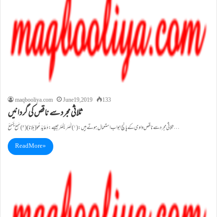
maqbooliya.com
June 19, 2019
133
ثلاثی مجرد سے ناقص کی گردانیں
ثلاثی مجرد سے ناقص واوی کے پانچ ابواب استعمال ہوتے ہیں: (۱)نَصَرَ یَنْصُرُ جیسے: دَعَا یَدْعُوْ (بلانا) (۲)سَمِعَ یَسْمَعُ…
Read More »