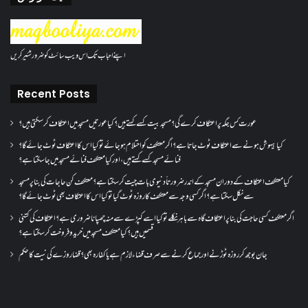
اپنے احباب تک اس ویب سائٹ کو ضرور شئیر کریں
Recent Posts
عورت کس جگہ پر اعتکاف کرے گی؟مسجد بیت کسے کہتے ہیں؟کیا عورتیں مسجد میں اعتکاف کر سکتی ہیں؟
کیا بیہوش ہونے سے اعتکاف ٹوٹ جاتا ہے؟ اگر معتکف کو احتلام ہو جائے تو کیا اس کا اعتکاف ٹوٹ جائے گا؟
فنائے مسجد کسے کہتے ہیں ، اور کیا معتکف فنائے مسجد میں جا سکتا ہے؟
کیا معتکف اعتکاف کے دوران مسجد کے اندر ضرورتاً دنیوی بات چیت کر سکتا ہے؟معتکف کن حاجات کی بنا پر مسجد
سے نکل سکتا ہے؟ اگر کسی وجہ سے معتکف کا روزہ ٹوٹ گیا تو کیا اس کا اعتکاف بھی ٹوٹ جائے گا؟
اگر معتکف کسی حاجت کی بنا پر اعتکاف گاہ سے باہر نکلے تو کیا اسے کپڑے سے منہ چھپانا ضروری ہے؟اعتکاف کی کتنی
قسمیں ہیں؟کیا معتکف مسجد میں خرید و فروخت کر سکتا ہے؟
جان بوجھ کر روزہ ٹوڑنے اور جماع کرنے سے صرف قضاء لازم ہے یا کفارہ بھی؟ قضا روزے کی نیت کا حکم