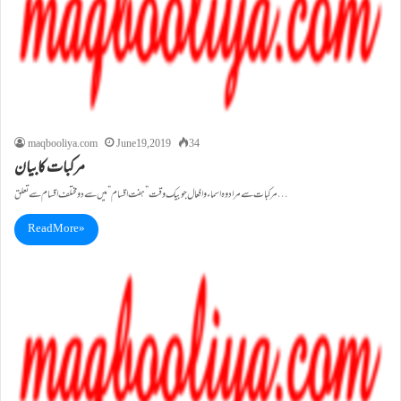
maqbooliya.com
June 19, 2019
34
مرکبات کابیان
مرکبات سے مراد وہ اسماء وافعال جو بیک وقت” ہفت اقسام ”میں سے دو مختلف اقسام سے تعلق…
Read More »