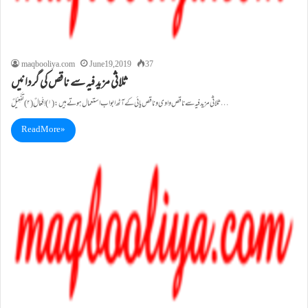
maqbooliya.com
June 19, 2019
37
ثلاثی مزید فیہ سے ناقص کی گردانیں
ثلاثی مزیدفیہ سے ناقص واوی وناقص یائی کے آٹھ ابواب استعمال ہوتے ہیں : (۱)اِفْعَالٌ (۲)تَفْعِیْلٌ…
Read More »