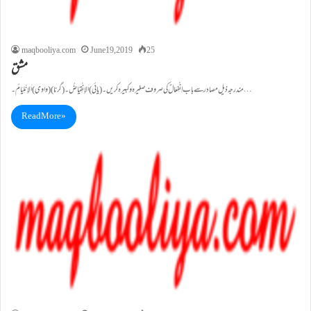
maqbooliya.com
June 19, 2019
25
مشق
مندرجہ ذیل مصادر سے با ب اِنْفِعَالٌ کی صروف صغیر ہ وکبیرہ کریں ۔ (یائی )اَلاِنْقِیَاضُ۔ (گرنا) (واوی)اَلاِنْلِیَامُ۔…
Read More »