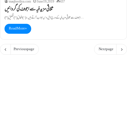
maqbooliya.com
June 19, 2019
437
ثلاثی مزید فیہ سے اجوف کی گردانیں
اجوف سے ثلاثی مزید فیہ کے درج ذیل دس ابواب آتے ہیں: (۱)اِفْعَالٌ (۲) تَفْعِیْلٌ (۳)…
Read More »
Previous page
Next page