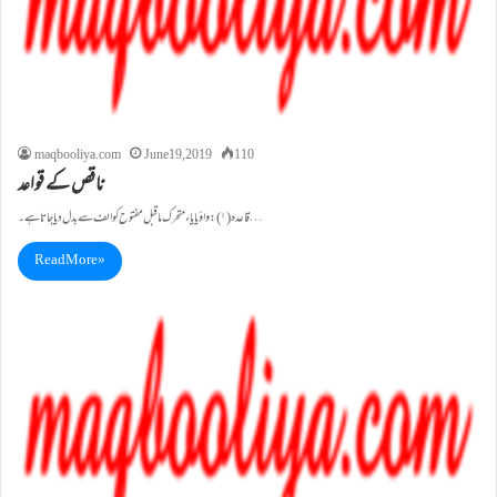
maqbooliya.com
June 19, 2019
110
ناقص کے قواعد
قا عد ہ (۱): واؤ یا یاء متحرک ماقبل مفتوح کو الف سے بدل دیا جاتا ہے ۔…
Read More »