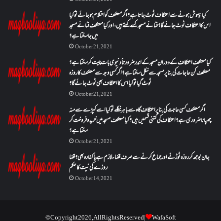
کیا بیہوش ہونے سے اعتکاف ٹوٹ جاتا ہے؟ اگر معتکف کو احتلام ہو جائے تو کیا
اس کا اعتکاف ٹوٹ جائے گا؟فنائے مسجد کسے کہتے ہیں ، اور کیا معتکف فنائے مسجد
میں جا سکتا ہے؟
October 21, 2021
کیا معتکف اعتکاف کے دوران مسجد کے اندر ضرورتاً دنیوی بات چیت کر سکتا ہے؟
معتکف کن حاجات کی بنا پر مسجد سے نکل سکتا ہے؟ اگر کسی وجہ سے معتکف کا روزہ
ٹوٹ گیا تو کیا اس کا اعتکاف بھی ٹوٹ جائے گا؟
October 21, 2021
اگر معتکف کسی حاجت کی بنا پر اعتکاف گاہ سے باہر نکلے تو کیا اسے کپڑے سے منہ
چھپانا ضروری ہے؟اعتکاف کی کتنی قسمیں ہیں؟کیا معتکف مسجد میں خرید و فروخت کر
سکتا ہے؟
October 21, 2021
جان بوجھ کر روزہ ٹوڑنے اور جماع کرنے سے صرف قضاء لازم ہے یا کفارہ بھی؟ قضا
روزے کی نیت کا حکم
October 14, 2021
© Copyright 2026, All Rights Reserved |
WafaSoft