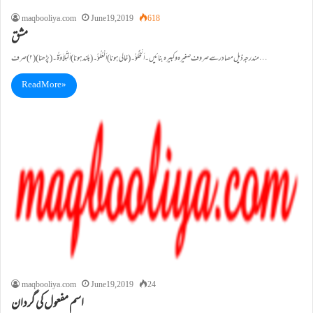
maqbooliya.com
June 19, 2019
618
مشق
مندرجہ ذیل مصادر سے صروف صغیرہ و کبیرہ بنائیں ۔ اَلْخُلُوُّ۔(خالی ہونا )اَلْعُلُوُّ۔(بلند ہونا ) اَلتِّلاَوَۃُ۔(پڑھنا ) (۲)صرف…
Read More »
maqbooliya.com
June 19, 2019
24
اسم مفعول کی گردان