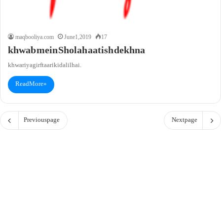
maqbooliya.com
June 1, 2019
17
khwab mein Sholah aatish dekhna
khwari ya girftaari ki dalil hai.
Read More »
Previous page
Next page