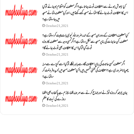
کیا بیہوش ہونے سے اعتکاف ٹوٹ جاتا ہے؟ اگر معتکف کو احتلام ہو جائے تو کیا
اس کا اعتکاف ٹوٹ جائے گا؟فنائے مسجد کسے کہتے ہیں ، اور کیا معتکف فنائے مسجد
میں جا سکتا ہے؟
October 21, 2021
کیا معتکف اعتکاف کے دوران مسجد کے اندر ضرورتاً دنیوی بات چیت کر سکتا ہے؟
معتکف کن حاجات کی بنا پر مسجد سے نکل سکتا ہے؟ اگر کسی وجہ سے معتکف کا روزہ
ٹوٹ گیا تو کیا اس کا اعتکاف بھی ٹوٹ جائے گا؟
October 21, 2021
اگر معتکف کسی حاجت کی بنا پر اعتکاف گاہ سے باہر نکلے تو کیا اسے کپڑے سے منہ
چھپانا ضروری ہے؟اعتکاف کی کتنی قسمیں ہیں؟کیا معتکف مسجد میں خرید و فروخت کر
سکتا ہے؟
October 21, 2021
جان بوجھ کر روزہ ٹوڑنے اور جماع کرنے سے صرف قضاء لازم ہے یا کفارہ بھی؟ قضا
روزے کی نیت کا حکم
October 14, 2021