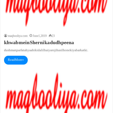
maqbooliya.com
June 1, 2019
23
khwab mein Sherni ka dudh peena
dushman par fatahyaabi ki dalil hai ya roji hasil hone ki ya barkat ki.
Read More »