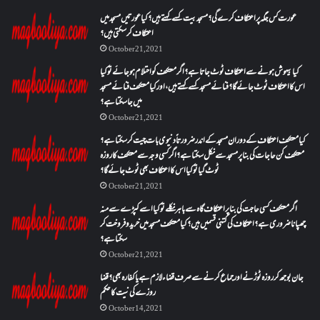
عورت کس جگہ پر اعتکاف کرے گی؟مسجد بیت کسے کہتے ہیں؟کیا عورتیں مسجد میں
اعتکاف کر سکتی ہیں؟
October 21, 2021
کیا بیہوش ہونے سے اعتکاف ٹوٹ جاتا ہے؟ اگر معتکف کو احتلام ہو جائے تو کیا
اس کا اعتکاف ٹوٹ جائے گا؟فنائے مسجد کسے کہتے ہیں ، اور کیا معتکف فنائے مسجد
میں جا سکتا ہے؟
October 21, 2021
کیا معتکف اعتکاف کے دوران مسجد کے اندر ضرورتاً دنیوی بات چیت کر سکتا ہے؟
معتکف کن حاجات کی بنا پر مسجد سے نکل سکتا ہے؟ اگر کسی وجہ سے معتکف کا روزہ
ٹوٹ گیا تو کیا اس کا اعتکاف بھی ٹوٹ جائے گا؟
October 21, 2021
اگر معتکف کسی حاجت کی بنا پر اعتکاف گاہ سے باہر نکلے تو کیا اسے کپڑے سے منہ
چھپانا ضروری ہے؟اعتکاف کی کتنی قسمیں ہیں؟کیا معتکف مسجد میں خرید و فروخت کر
سکتا ہے؟
October 21, 2021
جان بوجھ کر روزہ ٹوڑنے اور جماع کرنے سے صرف قضاء لازم ہے یا کفارہ بھی؟ قضا
روزے کی نیت کا حکم
October 14, 2021