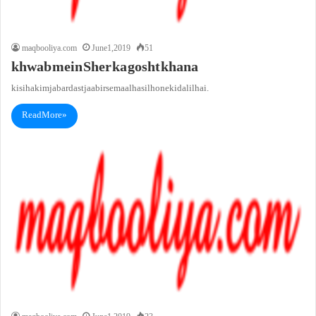
maqbooliya.com
June 1, 2019
51
khwab mein Sher ka gosht khana
kisi hakim jabardast jaabir se maal hasil hone ki dalil hai.
Read More »