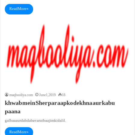
Read More »
maqbooliya.com
June 1, 2019
18
khwab mein Sher par aapko dekhna aur kabu
paana
galbaa aur dabdaba va rutba ajim ki dalil.
Read More »