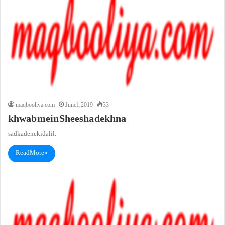
maqbooliya.com
June 1, 2019
33
khwab mein Sheesha dekhna
sadka dene ki dalil.
Read More »