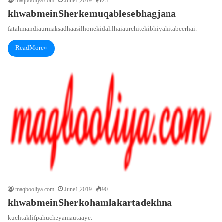
maqbooliya.com
June 1, 2019
23
khwab mein Sher ke muqable se bhag jana
fatah mandi aur maksad haasil hone ki dalil hai aur chite ki bhi yahi tabeer hai.
Read More »
maqbooliya.com
June 1, 2019
90
khwab mein Sher ko hamla karta dekhna
kuch taklif pahuche ya maut aaye.