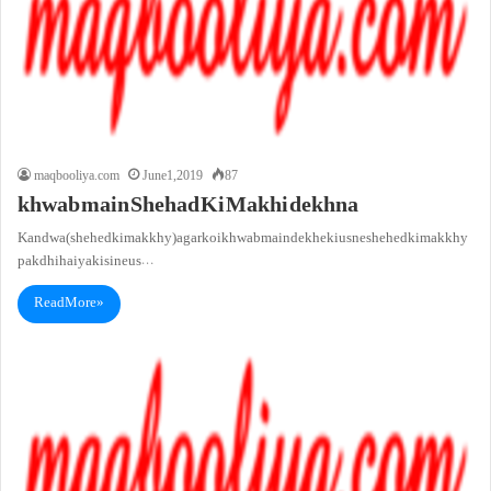
maqbooliya.com
June 1, 2019
87
khwab main Shehad Ki Makhi dekhna
Kandwa (shehed ki makkhy)agar koi khwab main dekhe ki us ne shehed ki makkhy
pakdhi hai ya kisi ne us…
Read More »