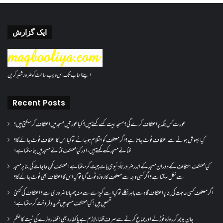
ایک گزارش
اپنے احباب تک اس ویب سائٹ کو ضرور شئیر کریں
Recent Posts
عورت کس جگہ پر اعتکاف کرے گی؟مسجد بیت کسے کہتے ہیں؟کیا عورتیں مسجد میں اعتکاف کر سکتی ہیں؟
کیا بیہوش ہونے سے اعتکاف ٹوٹ جاتا ہے؟ اگر معتکف کو احتلام ہو جائے تو کیا اس کا اعتکاف ٹوٹ جائے گا؟
فنائے مسجد کسے کہتے ہیں ، اور کیا معتکف فنائے مسجد میں جا سکتا ہے؟
کیا معتکف اعتکاف کے دوران مسجد کے اندر ضرورتاً دنیوی بات چیت کر سکتا ہے؟معتکف کن حاجات کی بنا پر مسجد
سے نکل سکتا ہے؟ اگر کسی وجہ سے معتکف کا روزہ ٹوٹ گیا تو کیا اس کا اعتکاف بھی ٹوٹ جائے گا؟
اگر معتکف کسی حاجت کی بنا پر اعتکاف گاہ سے باہر نکلے تو کیا اسے کپڑے سے منہ چھپانا ضروری ہے؟اعتکاف کی کتنی
قسمیں ہیں؟کیا معتکف مسجد میں خرید و فروخت کر سکتا ہے؟
جان بوجھ کر روزہ ٹوڑنے اور جماع کرنے سے صرف قضاء لازم ہے یا کفارہ بھی؟ قضا روزے کی نیت کا حکم