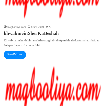
maqbooliya.com
June 1, 2019
22
khwab mein Sher Ka Beshah
Khwab main sher dekhna wahshat aur ghabrahat par dalaalat karta hai. aur fasiq aur
fasiqeen ke gasht karne par bhi…
Read More »