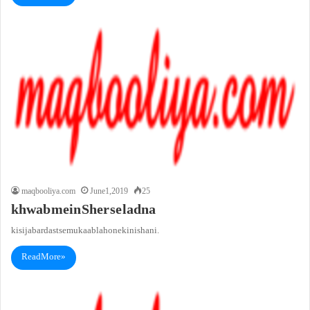
maqbooliya.com
June 1, 2019
25
khwab mein Sher se ladna
kisi jabardast se mukaabla hone ki nishani.
Read More »