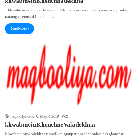
khwab mein Khenchna dekhna
1. khwab main kisi cheez ko aasaani se khinchna apni himmat ya husne siyasat ya
naram goi se mushkil maamlat…
Read More »
maqbooliya.com
May 31, 2019
21
khwab mein Khenchne Vala dekhna
Khwab main usko dekhna school ke nigran par jo bachchon ko un ke gharon se