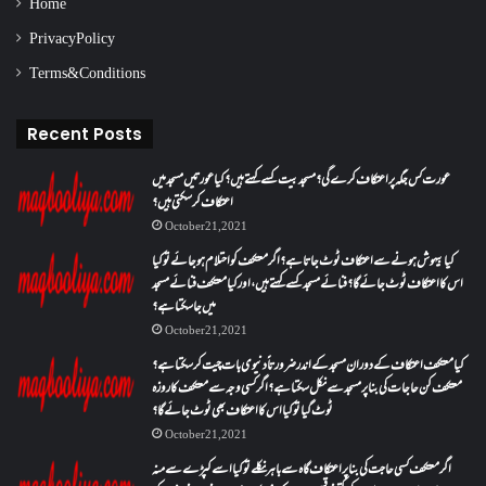
Home
Privacy Policy
Terms & Conditions
Recent Posts
عورت کس جگہ پر اعتکاف کرے گی؟مسجد بیت کسے کہتے ہیں؟کیا عورتیں مسجد میں
اعتکاف کر سکتی ہیں؟
October 21, 2021
کیا بیہوش ہونے سے اعتکاف ٹوٹ جاتا ہے؟ اگر معتکف کو احتلام ہو جائے تو کیا
اس کا اعتکاف ٹوٹ جائے گا؟فنائے مسجد کسے کہتے ہیں ، اور کیا معتکف فنائے مسجد
میں جا سکتا ہے؟
October 21, 2021
کیا معتکف اعتکاف کے دوران مسجد کے اندر ضرورتاً دنیوی بات چیت کر سکتا ہے؟
معتکف کن حاجات کی بنا پر مسجد سے نکل سکتا ہے؟ اگر کسی وجہ سے معتکف کا روزہ
ٹوٹ گیا تو کیا اس کا اعتکاف بھی ٹوٹ جائے گا؟
October 21, 2021
اگر معتکف کسی حاجت کی بنا پر اعتکاف گاہ سے باہر نکلے تو کیا اسے کپڑے سے منہ