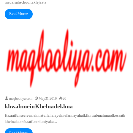
madarsah school tak le jaata…
Read More »
maqbooliya.com
May 31, 2019
20
khwab mein Khelna dekhna
Hazrat ibn seereen rahmatullah alayeh ne farmaya hai ki khwab main nard ke saath
khelna kaare baatil aur duniya ka…