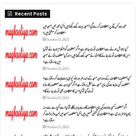
Recent Posts
عورت کس جگہ پر اعتکاف کرے گی؟مسجد بیت کسے کہتے ہیں؟کیا عورتیں مسجد میں
اعتکاف کر سکتی ہیں؟
October 21, 2021
کیا بیہوش ہونے سے اعتکاف ٹوٹ جاتا ہے؟ اگر معتکف کو احتلام ہو جائے تو کیا
اس کا اعتکاف ٹوٹ جائے گا؟فنائے مسجد کسے کہتے ہیں ، اور کیا معتکف فنائے مسجد
میں جا سکتا ہے؟
October 21, 2021
کیا معتکف اعتکاف کے دوران مسجد کے اندر ضرورتاً دنیوی بات چیت کر سکتا ہے؟
معتکف کن حاجات کی بنا پر مسجد سے نکل سکتا ہے؟ اگر کسی وجہ سے معتکف کا روزہ
ٹوٹ گیا تو کیا اس کا اعتکاف بھی ٹوٹ جائے گا؟
October 21, 2021
اگر معتکف کسی حاجت کی بنا پر اعتکاف گاہ سے باہر نکلے تو کیا اسے کپڑے سے منہ
چھپانا ضروری ہے؟اعتکاف کی کتنی قسمیں ہیں؟کیا معتکف مسجد میں خرید و فروخت کر
سکتا ہے؟
October 21, 2021