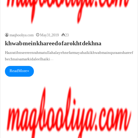
maqbooliya.com
May 31, 2019
23
khwab mein khareed o farokht dekhna
Hazrat ibn seereen rahmatullah alayeh ne farmaya hai ki khwab main quraan shareef
bechna is amar ki daleel hai ki…
Read More »