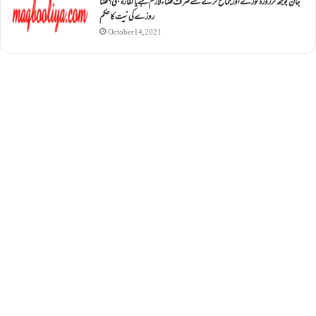
جان بوجھ کر روزہ ٹوڑنے اور جماع کرنے سے صرف قضاء لازم ہے یا کفارہ بھی؟ قضا
روزے کی نیت کا حکم
October 14, 2021