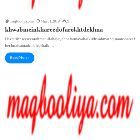
maqbooliya.com
May 31, 2019
21
khwab mein khareed o farokht dekhna
Hazrat ibn seereen rahmatullah alayeh ne farmaya hai ki khwab main quraan shareef
bechna is amar ki daleel hai ki…
Read More »