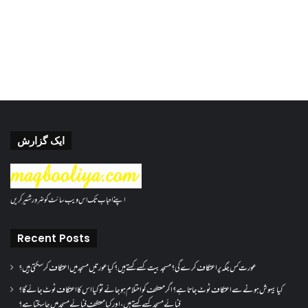
ایک گزارش
اپنے احباب تک اس ویب سائٹ کو ضرور شئیر کریں
Recent Posts
عورت کس جگہ پر اعتکاف کرے گی؟مسجد بیت کسے کہتے ہیں؟کیا عورتیں مسجد میں اعتکاف کر سکتی ہیں؟
کیا بیہوش ہونے سے اعتکاف ٹوٹ جاتا ہے؟ اگر معتکف کو احتلام ہو جائے تو کیا اس کا اعتکاف ٹوٹ جائے گا؟
فنائے مسجد کسے کہتے ہیں ، اور کیا معتکف فنائے مسجد میں جا سکتا ہے؟