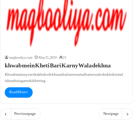
maqbooliya.com
May 31, 2019
23
khwab mein Kheti Bari Karny Wala dekhna
Khwab main ayese shakhs ko dekhna afzal tareen amal karne wale shakhs ki taraf
ishara haiagar us ki kheti ug…
Read More »
Previous page
Next page