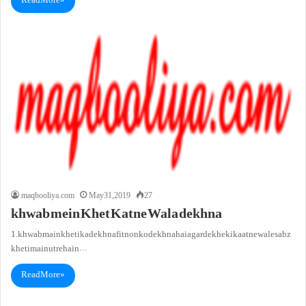
Read More »
maqbooliya.com
May 31, 2019
27
khwab mein Khet Katne Wala dekhna
1. khwab main kheti ka dekhna fitnon ko dekhna hai agar dekhe ki kaatne wale sabz
kheti main utre hain…
Read More »