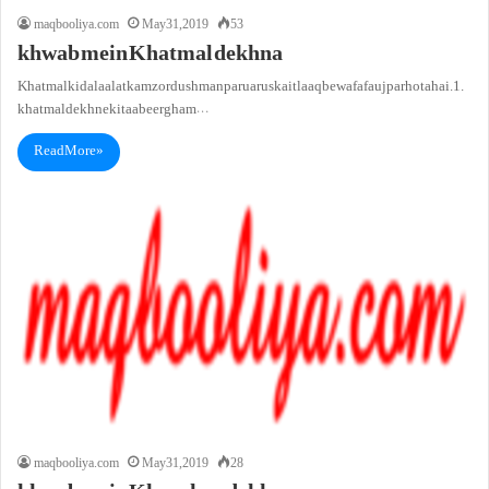
maqbooliya.com
May 31, 2019
53
khwab mein Khatmal dekhna
Khatmal ki dalaalat kamzor dushman par uar us ka itlaaq bewafa fauj par hota hai.1.
khatmal dekhne ki taabeer gham…
Read More »
maqbooliya.com
May 31, 2019
28