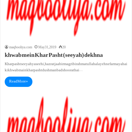
maqbooliya.com
May 31, 2019
20
khwab mein Khar Pasht (seeyah) dekhna
Khar pasht seeyah ya seehi, hazrat jaabir magribi rahmatullah alayeh ne farmaya hai
ki khwab main kharpasht dushman badshoorat hai…
Read More »