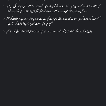
کیا معتکف اعتکاف کے دوران مسجد کے اندر ضرورتاً دنیوی بات چیت کر سکتا ہے؟معتکف کن حاجات کی بنا پر مسجد
سے نکل سکتا ہے؟ اگر کسی وجہ سے معتکف کا روزہ ٹوٹ گیا تو کیا اس کا اعتکاف بھی ٹوٹ جائے گا؟
اگر معتکف کسی حاجت کی بنا پر اعتکاف گاہ سے باہر نکلے تو کیا اسے کپڑے سے منہ چھپانا ضروری ہے؟اعتکاف کی کتنی
قسمیں ہیں؟کیا معتکف مسجد میں خرید و فروخت کر سکتا ہے؟
جان بوجھ کر روزہ ٹوڑنے اور جماع کرنے سے صرف قضاء لازم ہے یا کفارہ بھی؟ قضا روزے کی نیت کا حکم