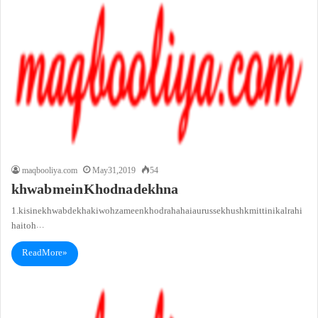
maqbooliya.com
May 31, 2019
54
khwab mein Khodna dekhna
1. kisi ne khwab dekha ki woh zameen khod raha hai aur us se khushk mitti nikal rahi
hai toh…
Read More »