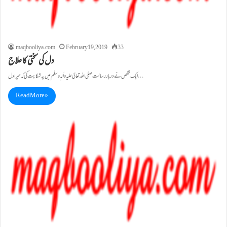
maqbooliya.com
February 19, 2019
33
دل کی سختی کا علاج
ایک شخص نے دربار رسالت صلي اللہ تعالیٰ علیہ واٰلہٖ وسلّم میں یہ شکایت کی کہ میرا دل…
Read More »