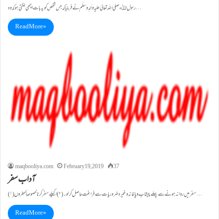
رسول اﷲصلی اللہ تعالیٰ علیہ واٰلہٖ وسلّم نے فرمایا کہ جس شخص کو یہ بات اچھی لگتی ہو کہ وہ…
Read More »
maqbooliya.com
February 19, 2019
37
آداب سفر
(۱)سفر میں روانہ ہونے سے پہلے پیشاب و پاخانہ وغیرہ ضروریات سے فراغت حاصل کرلو۔ (۲)اکیلے سفر کرنا خصوصاً خطروں…
Read More »