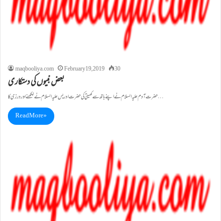
maqbooliya.com
February 19, 2019
30
بعض نبیوں کی دستکاری
حضرت آدم علیہ السلام نے اپنے ہاتھ سے کھیتی کی حضرت ادریس علیہ السلام نے لکھنے اور درزی کا…
Read More »