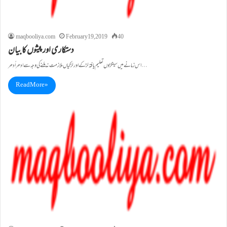
maqbooliya.com
February 19, 2019
40
دستکاری اور پیشوں کا بیان
اس زمانے میں سینکڑوں تعلیم یافتہ لڑکے اور لڑکیا ں ملازمت نہ ملنے کی وجہ سے ادھر اُدھر…
Read More »