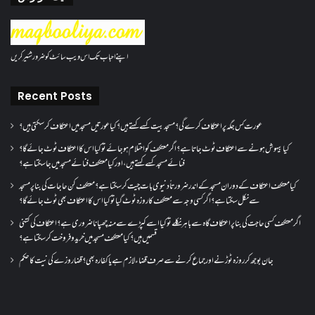
اپنے احباب تک اس ویب سائٹ کو ضرور شئیر کریں
Recent Posts
عورت کس جگہ پر اعتکاف کرے گی؟مسجد بیت کسے کہتے ہیں؟کیا عورتیں مسجد میں اعتکاف کر سکتی ہیں؟
کیا بیہوش ہونے سے اعتکاف ٹوٹ جاتا ہے؟ اگر معتکف کو احتلام ہو جائے تو کیا اس کا اعتکاف ٹوٹ جائے گا؟
فنائے مسجد کسے کہتے ہیں ، اور کیا معتکف فنائے مسجد میں جا سکتا ہے؟
کیا معتکف اعتکاف کے دوران مسجد کے اندر ضرورتاً دنیوی بات چیت کر سکتا ہے؟معتکف کن حاجات کی بنا پر مسجد
سے نکل سکتا ہے؟ اگر کسی وجہ سے معتکف کا روزہ ٹوٹ گیا تو کیا اس کا اعتکاف بھی ٹوٹ جائے گا؟
اگر معتکف کسی حاجت کی بنا پر اعتکاف گاہ سے باہر نکلے تو کیا اسے کپڑے سے منہ چھپانا ضروری ہے؟اعتکاف کی کتنی
قسمیں ہیں؟کیا معتکف مسجد میں خرید و فروخت کر سکتا ہے؟
جان بوجھ کر روزہ ٹوڑنے اور جماع کرنے سے صرف قضاء لازم ہے یا کفارہ بھی؟ قضا روزے کی نیت کا حکم