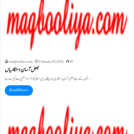
maqbooliya.com
February 19, 2019
40
بعض آسان دستکاریاں
لڑکوں کے لیے بعض آسان دستکاریاں اور پیشے یہ ہیں سلائی کا ہنر، اور مشین سے کپڑے سینا،…
Read More »