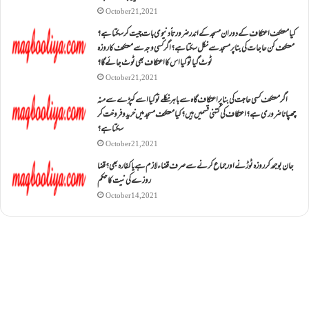
October 21, 2021
کیا معتکف اعتکاف کے دوران مسجد کے اندر ضرورتاً دنیوی بات چیت کر سکتا ہے؟
معتکف کن حاجات کی بنا پر مسجد سے نکل سکتا ہے؟ اگر کسی وجہ سے معتکف کا روزہ
ٹوٹ گیا تو کیا اس کا اعتکاف بھی ٹوٹ جائے گا؟
October 21, 2021
اگر معتکف کسی حاجت کی بنا پر اعتکاف گاہ سے باہر نکلے تو کیا اسے کپڑے سے منہ
چھپانا ضروری ہے؟اعتکاف کی کتنی قسمیں ہیں؟کیا معتکف مسجد میں خرید و فروخت کر
سکتا ہے؟
October 21, 2021
جان بوجھ کر روزہ ٹوڑنے اور جماع کرنے سے صرف قضاء لازم ہے یا کفارہ بھی؟ قضا
روزے کی نیت کا حکم
October 14, 2021