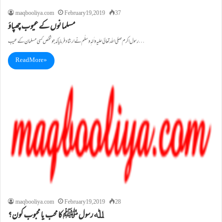
maqbooliya.com
February 19, 2019
37
مسلمانوں کے عیوب چھپاؤ
رسول اکرم صلي اللہ تعالیٰ علیہ واٰلہٖ وسلّم نے ارشاد فرمایا کہ جو شخص کسی مسلمان کے عیب…
Read More »
maqbooliya.com
February 19, 2019
28
ﷲ رسول ﷺ کا محب یا محبوب کون؟