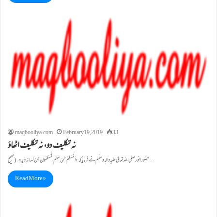
maqbooliya.com
February 19, 2019
33
نہ تکلیف دو، نہ تکلیف اٹھاؤ
حضور انورصلی اللہ تعالیٰ علیہ واٰلہٖ وسلّم نے فرمایا کہ: اَلْمُسْلِمُ مَنْ سَلِمَ الْمُسْلِمُوْنَ مِنْ لِّسَانِہٖ وَیَدِہٖ۔ (صحیح…
Read More »