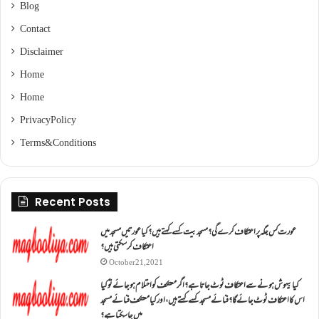
Blog
Contact
Disclaimer
Home
Home
Privacy Policy
Terms & Conditions
Recent Posts
عورت کس جگہ پر اعتکاف کرے گی؟مسجد بیت کسے کہتے ہیں؟کیا عورتیں مسجد میں
اعتکاف کر سکتی ہیں؟
October 21, 2021
کیا بیہوش ہونے سے اعتکاف ٹوٹ جاتا ہے؟ اگر معتکف کو احتلام ہو جائے تو کیا
اس کا اعتکاف ٹوٹ جائے گا؟فنائے مسجد کسے کہتے ہیں ، اور کیا معتکف فنائے مسجد
میں جا سکتا ہے؟