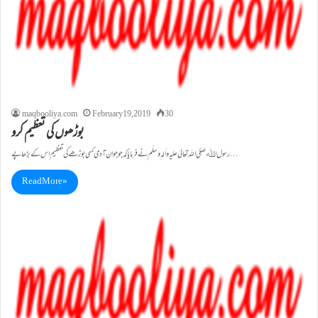
maqbooliya.com
February 19, 2019
30
بوڑھوں کی تعظیم کرو
رسول اﷲصلی اللہ تعالیٰ علیہ واٰلہٖ وسلّم نے فرمایا کہ جو جوان آدمی کسی بوڑھے کی تعظیم اس کے بڑھاپے…
Read More »