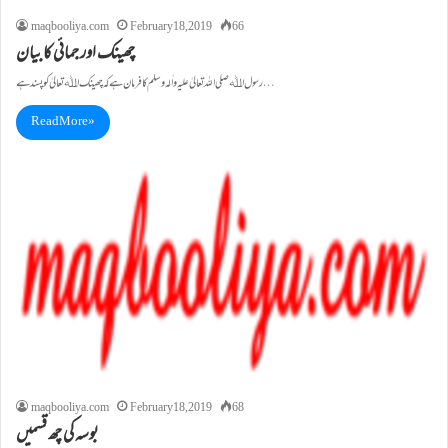
maqbooliya.com
February 18, 2019
66
چھینک اور جمائی کا بیان
رسول اﷲ صلی اللہ تعالیٰ علیہ واٰلہ وسلم کا فرمان ہے کہ چھینک اﷲ تعالیٰ کو پسند ہے…
Read More »
maqbooliya.com
February 18, 2019
68
بوسہ کی چھ قسمیں