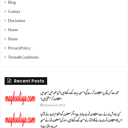
Blog
Contact
Disclaimer
Home
Home
Privacy Policy
Terms & Conditions
Recent Posts
عورت کس جگہ پر اعتکاف کرے گی؟مسجد بیت کسے کہتے ہیں؟کیا عورتیں مسجد میں
اعتکاف کر سکتی ہیں؟
October 21, 2021
کیا بیہوش ہونے سے اعتکاف ٹوٹ جاتا ہے؟ اگر معتکف کو احتلام ہو جائے تو کیا
اس کا اعتکاف ٹوٹ جائے گا؟فنائے مسجد کسے کہتے ہیں ، اور کیا معتکف فنائے مسجد
میں جا سکتا ہے؟