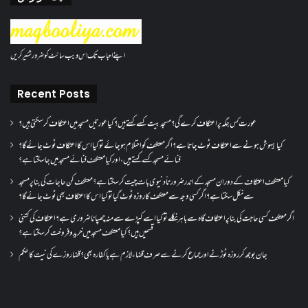
اپنے احباب تک اس ویب سائٹ کو ضرور شئیر کریں
Recent Posts
عورت کس جگہ پر اعتکاف کرے گی؟مسجد بیت کسے کہتے ہیں؟کیا عورتیں مسجد میں اعتکاف کر سکتی ہیں؟
کیا بیہوش ہونے سے اعتکاف ٹوٹ جاتا ہے؟ اگر معتکف کو احتلام ہو جائے تو کیا اس کا اعتکاف ٹوٹ جائے گا؟
فنائے مسجد کسے کہتے ہیں ، اور کیا معتکف فنائے مسجد میں جا سکتا ہے؟
کیا معتکف اعتکاف کے دوران مسجد کے اندر ضرورتاً دنیوی بات چیت کر سکتا ہے؟معتکف کن حاجات کی بنا پر مسجد
سے نکل سکتا ہے؟ اگر کسی وجہ سے معتکف کا روزہ ٹوٹ گیا تو کیا اس کا اعتکاف بھی ٹوٹ جائے گا؟
اگر معتکف کسی حاجت کی بنا پر اعتکاف گاہ سے باہر نکلے تو کیا اسے کپڑے سے منہ چھپانا ضروری ہے؟اعتکاف کی کتنی
قسمیں ہیں؟کیا معتکف مسجد میں خرید و فروخت کر سکتا ہے؟
جان بوجھ کر روزہ ٹوڑنے اور جماع کرنے سے صرف قضاء لازم ہے یا کفارہ بھی؟ قضا روزے کی نیت کا حکم