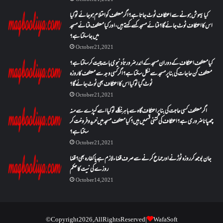
کیا بیہوش ہونے سے اعتکاف ٹوٹ جاتا ہے؟ اگر معتکف کو احتلام ہو جائے تو کیا
اس کا اعتکاف ٹوٹ جائے گا؟فنائے مسجد کسے کہتے ہیں ، اور کیا معتکف فنائے مسجد
میں جا سکتا ہے؟
October 21, 2021
کیا معتکف اعتکاف کے دوران مسجد کے اندر ضرورتاً دنیوی بات چیت کر سکتا ہے؟
معتکف کن حاجات کی بنا پر مسجد سے نکل سکتا ہے؟ اگر کسی وجہ سے معتکف کا روزہ
ٹوٹ گیا تو کیا اس کا اعتکاف بھی ٹوٹ جائے گا؟
October 21, 2021
اگر معتکف کسی حاجت کی بنا پر اعتکاف گاہ سے باہر نکلے تو کیا اسے کپڑے سے منہ
چھپانا ضروری ہے؟اعتکاف کی کتنی قسمیں ہیں؟کیا معتکف مسجد میں خرید و فروخت کر
سکتا ہے؟
October 21, 2021
جان بوجھ کر روزہ ٹوڑنے اور جماع کرنے سے صرف قضاء لازم ہے یا کفارہ بھی؟ قضا
روزے کی نیت کا حکم
October 14, 2021
© Copyright 2026, All Rights Reserved |
WafaSoft