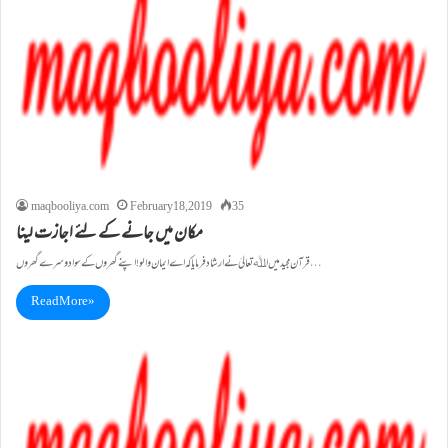
maqbooliya.com
February 18, 2019
35
مکان میں جانے کے لئے اجازت لینا
قرآن مجید میں اﷲ تعالیٰ نے ارشاد فرمایا کہ اے ایمان والو! اپنے گھروں کے سوا دوسرے گھروں…
Read More »