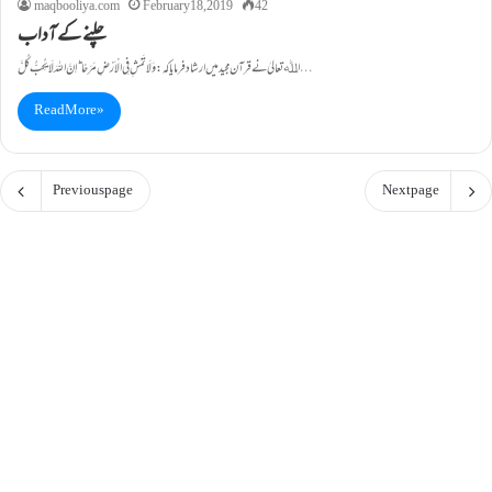
maqbooliya.com
February 18, 2019
42
چلنے کے آداب
اﷲتعالیٰ نے قرآن مجید میں ارشاد فرمایا کہ: وَلَاتَمْشِ فِی الْاَرْضِ مَرَحًا ؕ اِنَّ اللہَ لَا یُحِبُّ کُلَّ…
Read More »
Previous page
Next page