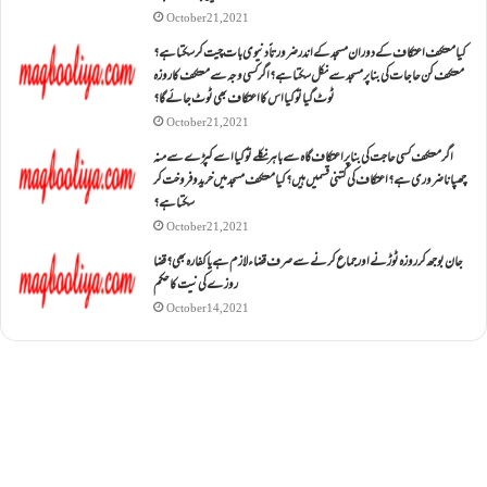
October 21, 2021
کیا معتکف اعتکاف کے دوران مسجد کے اندر ضرورتاً دنیوی بات چیت کر سکتا ہے؟
معتکف کن حاجات کی بنا پر مسجد سے نکل سکتا ہے؟ اگر کسی وجہ سے معتکف کا روزہ
ٹوٹ گیا تو کیا اس کا اعتکاف بھی ٹوٹ جائے گا؟
October 21, 2021
اگر معتکف کسی حاجت کی بنا پر اعتکاف گاہ سے باہر نکلے تو کیا اسے کپڑے سے منہ
چھپانا ضروری ہے؟اعتکاف کی کتنی قسمیں ہیں؟کیا معتکف مسجد میں خرید و فروخت کر
سکتا ہے؟
October 21, 2021
جان بوجھ کر روزہ ٹوڑنے اور جماع کرنے سے صرف قضاء لازم ہے یا کفارہ بھی؟ قضا
روزے کی نیت کا حکم
October 14, 2021