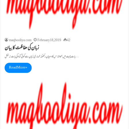
maqbooliya.com
February 18, 2019
42
زبان کی حفاظت کا بیان
بات چیت میں ہمیشہ اس کا دھیان رکھو کہ تمہاری زبان سے کوئی گناہ کی بات نہ نکل…
Read More »