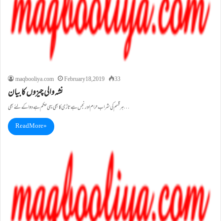
maqbooliya.com
February 18, 2019
33
نشہ والی چیزوں کا بیان
ہر قسم کی شراب حرام اور نجس ہے تاڑی کا بھی یہی حکم ہے دوا کے لئے بھی…
Read More »