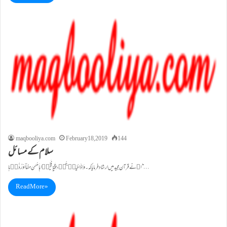
maqbooliya.com
February 18, 2019
144
سلام کے مسائل
اﷲ نے قرآن مجید میں ارشاد فرمایا کہ۔ وَ اِذَا حُیِّیۡتُمۡ بِتَحِیَّۃٍ فَحَیُّوۡا بِاَحْسَنَ مِنْہَاۤ اَوْ رُدُّوۡہَا ؕ…
Read More »