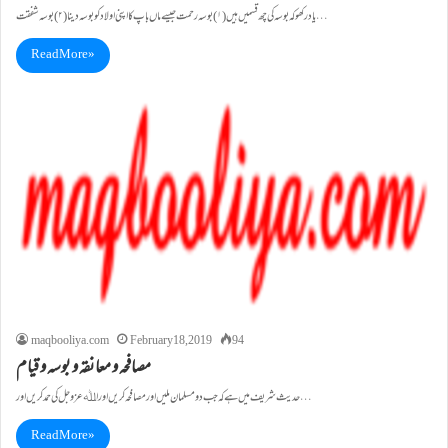
یاد رکھو کہ بوسہ کی چھ قسمیں ہیں(۱)بوسہ رحمت جیسے ماں باپ کا اپنی اولاد کو بوسہ دینا (۲)بوسہ شفقت…
Read More »
maqbooliya.com
February 18, 2019
94
مصافحہ و معانقہ و بوسہ و قیام
حدیث شریف میں ہے کہ جب دو مسلمان ملیں اور مصافحہ کریں اور اﷲعزوجل کی حمد کریں اور…
Read More »