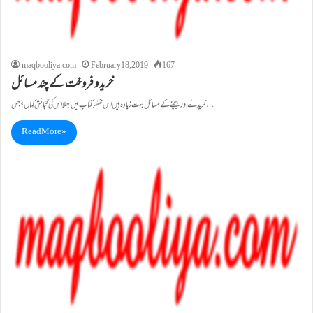
maqbooliya.com
February 18, 2019
167
خرید و فروخت کے چند مسائل
خریدنے اور بیچنے کے مسائل بہت زیادہ ہیں اس مختصر کتاب میں بھلا اس کی گنجائش کہاں؟ جس…
Read More »