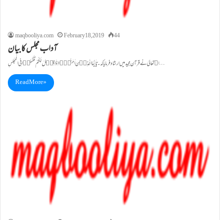
maqbooliya.com
February 18, 2019
44
آداب مجلس کا بیان
اﷲ تعالیٰ نے قرآن مجید میں ارشاد فرمایا کہ۔ یٰۤاَیُّہَا الَّذِیۡنَ اٰمَنُوۡۤا اِذَا قِیۡلَ لَکُمْ تَفَسَّحُوۡا فِی الْمَجٰلِسِ…
Read More »