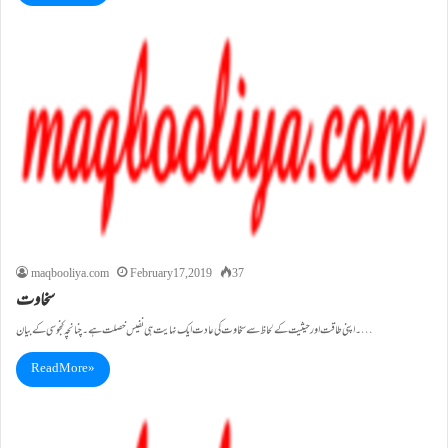
maqbooliya.com
February 17, 2019
37
سخاوت
۔اپنی طاقت اور حیثیت کے لحاظ سے سخاوت کی عادت ایک نہایت ہی نفیس خصلت ہے۔ چنانچہ کنجوسی کے بیان…
Read More »