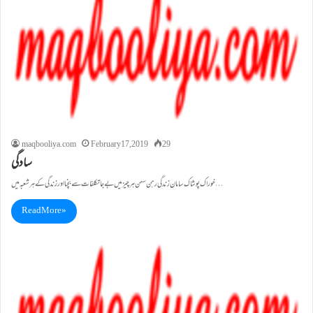
maqbooliya.com
February 17, 2019
29
سادگی
خوراک پوشاک سامان زندگی رہن سہن ہر چیز میں بے جا تکلفات سے بچنا اور زندگی کے ہر شعبہ میں…
Read More »