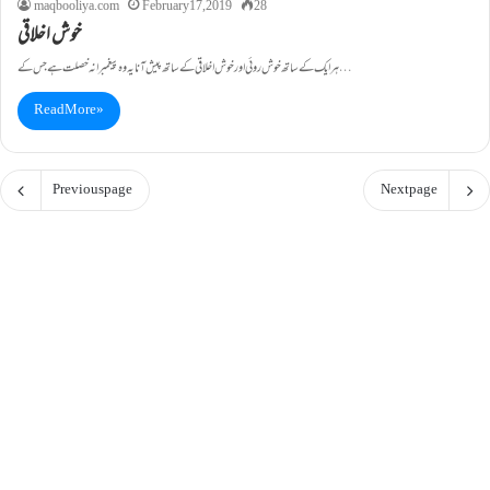
maqbooliya.com
February 17, 2019
28
خوش اخلاقی
ہر ایک کے ساتھ خوش روئی اور خوش اخلاقی کے ساتھ پیش آنا یہ وہ پیغمبرانہ خصلت ہے جس کے…
Read More »
Previous page
Next page