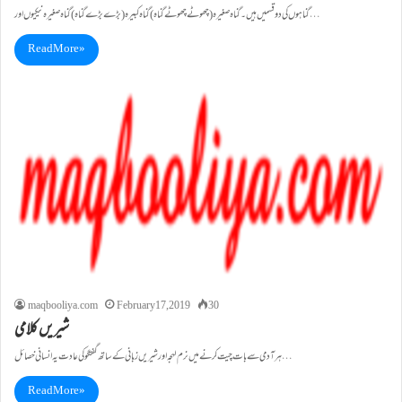
گناہوں کی دو قسمیں ہیں۔ گناہ صغیرہ (چھوٹے چھوٹے گناہ) گناہ کبیرہ (بڑے بڑے گناہ)گناہ صغیرہ نیکیوں اور…
Read More »
maqbooliya.com
February 17, 2019
30
شیریں کلامی
ہر آدمی سے بات چیت کرنے میں نرم لہجہ اور شیریں زبانی کے ساتھ گفتگو کی عادت یہ انسانی خصائل…
Read More »