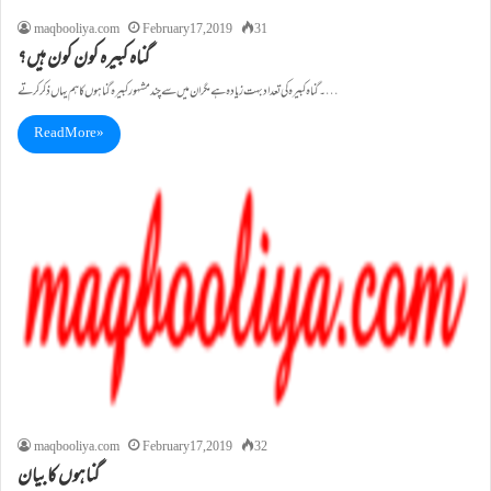
maqbooliya.com
February 17, 2019
31
گناہ کبیرہ کون کون ہیں؟
۔گناہ کبیرہ کی تعداد بہت زیادہ ہے مگر ان میں سے چند مشہور کبیرہ گناہوں کا ہم یہاں ذکر کرتے…
Read More »
maqbooliya.com
February 17, 2019
32
گناہوں کا بیان