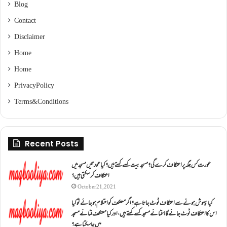
Blog
Contact
Disclaimer
Home
Home
Privacy Policy
Terms & Conditions
Recent Posts
عورت کس جگہ پر اعتکاف کرے گی؟مسجد بیت کسے کہتے ہیں؟کیا عورتیں مسجد میں
اعتکاف کر سکتی ہیں؟
October 21, 2021
کیا بیہوش ہونے سے اعتکاف ٹوٹ جاتا ہے؟ اگر معتکف کو احتلام ہو جائے تو کیا
اس کا اعتکاف ٹوٹ جائے گا؟فنائے مسجد کسے کہتے ہیں ، اور کیا معتکف فنائے مسجد
میں جا سکتا ہے؟