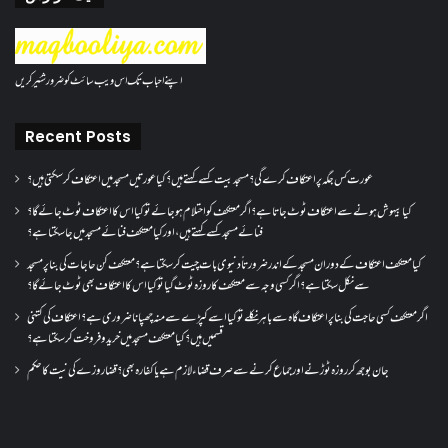
اپنے احباب تک اس ویب سائٹ کو ضرور شئیر کریں
Recent Posts
عورت کس جگہ پر اعتکاف کرے گی؟مسجد بیت کسے کہتے ہیں؟کیا عورتیں مسجد میں اعتکاف کر سکتی ہیں؟
کیا بیہوش ہونے سے اعتکاف ٹوٹ جاتا ہے؟ اگر معتکف کو احتلام ہو جائے تو کیا اس کا اعتکاف ٹوٹ جائے گا؟
فنائے مسجد کسے کہتے ہیں ، اور کیا معتکف فنائے مسجد میں جا سکتا ہے؟
کیا معتکف اعتکاف کے دوران مسجد کے اندر ضرورتاً دنیوی بات چیت کر سکتا ہے؟معتکف کن حاجات کی بنا پر مسجد
سے نکل سکتا ہے؟ اگر کسی وجہ سے معتکف کا روزہ ٹوٹ گیا تو کیا اس کا اعتکاف بھی ٹوٹ جائے گا؟
اگر معتکف کسی حاجت کی بنا پر اعتکاف گاہ سے باہر نکلے تو کیا اسے کپڑے سے منہ چھپانا ضروری ہے؟اعتکاف کی کتنی
قسمیں ہیں؟کیا معتکف مسجد میں خرید و فروخت کر سکتا ہے؟
جان بوجھ کر روزہ ٹوڑنے اور جماع کرنے سے صرف قضاء لازم ہے یا کفارہ بھی؟ قضا روزے کی نیت کا حکم