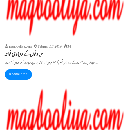
maqbooliya.com
February 17, 2019
34
عبادتوں کے دنیاوی فوائد
عبادتوں سے آخرت کے فوائد تو ہر شخص کو معلوم ہیں کہ اﷲتعالیٰ اپنے عبادت گزار بندو ں کو آخرت…
Read More »