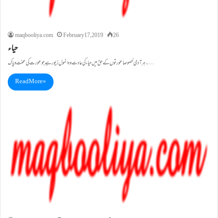
maqbooliya.com
February 17, 2019
26
حیاء
۔ہر آدمی خصوصاَ عورتوں کے حق میں حیاء کی عادت وہ انمول زیور ہے جو عورت کی عفت و پاک…
Read More »