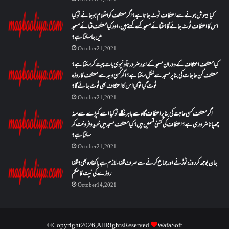
کیا بیہوش ہونے سے اعتکاف ٹوٹ جاتا ہے؟ اگر معتکف کو احتلام ہو جائے تو کیا
اس کا اعتکاف ٹوٹ جائے گا؟فنائے مسجد کسے کہتے ہیں ، اور کیا معتکف فنائے مسجد
میں جا سکتا ہے؟
October 21, 2021
کیا معتکف اعتکاف کے دوران مسجد کے اندر ضرورتاً دنیوی بات چیت کر سکتا ہے؟
معتکف کن حاجات کی بنا پر مسجد سے نکل سکتا ہے؟ اگر کسی وجہ سے معتکف کا روزہ
ٹوٹ گیا تو کیا اس کا اعتکاف بھی ٹوٹ جائے گا؟
October 21, 2021
اگر معتکف کسی حاجت کی بنا پر اعتکاف گاہ سے باہر نکلے تو کیا اسے کپڑے سے منہ
چھپانا ضروری ہے؟اعتکاف کی کتنی قسمیں ہیں؟کیا معتکف مسجد میں خرید و فروخت کر
سکتا ہے؟
October 21, 2021
جان بوجھ کر روزہ ٹوڑنے اور جماع کرنے سے صرف قضاء لازم ہے یا کفارہ بھی؟ قضا
روزے کی نیت کا حکم
October 14, 2021
© Copyright 2026, All Rights Reserved |
WafaSoft