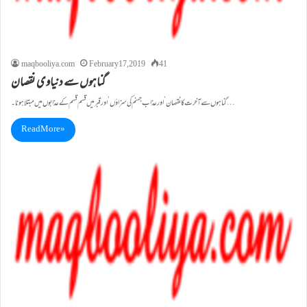
maqbooliya.com
February 17, 2019
41
گناہوں سے دنیاوی نقصان
گناہوں سے آخرت کا نقصان’ اور عذاب جہنم کی سزاؤں’ اور قبر میں قسم قسم کے عذابوں میں مبتلا ہونا۔…
Read More »