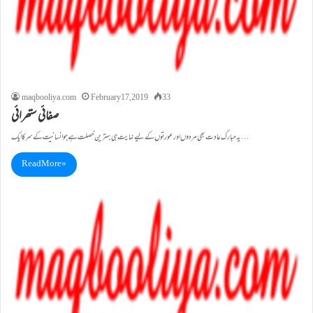
maqbooliya.com
February 17, 2019
33
صفائی ستھرائی
یہ مبارک عادت بھی مردوں اور عورتوں کے لیے نہایت ہی بہترین خصلت ہے جو انسانیت کے سر کا ایک…
Read More »