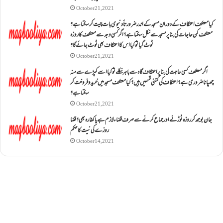
October 21, 2021
کیا معتکف اعتکاف کے دوران مسجد کے اندر ضرورتاً دنیوی بات چیت کر سکتا ہے؟
معتکف کن حاجات کی بنا پر مسجد سے نکل سکتا ہے؟ اگر کسی وجہ سے معتکف کا روزہ
ٹوٹ گیا تو کیا اس کا اعتکاف بھی ٹوٹ جائے گا؟
October 21, 2021
اگر معتکف کسی حاجت کی بنا پر اعتکاف گاہ سے باہر نکلے تو کیا اسے کپڑے سے منہ
چھپانا ضروری ہے؟اعتکاف کی کتنی قسمیں ہیں؟کیا معتکف مسجد میں خرید و فروخت کر
سکتا ہے؟
October 21, 2021
جان بوجھ کر روزہ ٹوڑنے اور جماع کرنے سے صرف قضاء لازم ہے یا کفارہ بھی؟ قضا
روزے کی نیت کا حکم
October 14, 2021