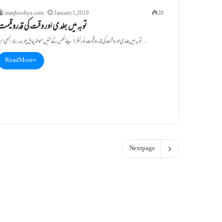
maqbooliya.com
January 1, 2019
28
توبہ میں جلدی اور وقت کی قدرو قیمت
توبہ میں جلدی اور وقت کی قدرو قیمت نورِ نظر! اپنے نفس کے تئیں ہمیشہ چاق چوبند رہنا، کبھی اس…
Read More »
Next page