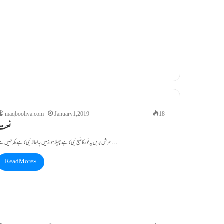
maqbooliya.com
January 1, 2019
18
نعت
عرشِ بریں پہ نور کا منبع نبی کا ہے پھیلا ہوا زمیں پہ اجالا نبی کا ہے مکہ نہیں ہے…
Read More »