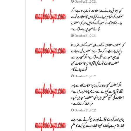
October 21, 2021
کیا بیہوش ہونے سے اعتکاف ٹوٹ جاتا ہے؟ اگر
معتکف کو احتلام ہو جائے تو کیا اس کا اعتکاف ٹوٹ
جائے گا؟فنائے مسجد کسے کہتے ہیں ، اور کیا معتکف
فنائے مسجد میں جا سکتا ہے؟
October 21, 2021
کیا معتکف اعتکاف کے دوران مسجد کے اندر ضرورتاً
دنیوی بات چیت کر سکتا ہے؟معتکف کن حاجات
کی بنا پر مسجد سے نکل سکتا ہے؟ اگر کسی وجہ سے
معتکف کا روزہ ٹوٹ گیا تو کیا اس کا اعتکاف بھی
ٹوٹ جائے گا؟
October 21, 2021
اگر معتکف کسی حاجت کی بنا پر اعتکاف گاہ سے باہر
نکلے تو کیا اسے کپڑے سے منہ چھپانا ضروری ہے؟
اعتکاف کی کتنی قسمیں ہیں؟کیا معتکف مسجد میں خرید و
فروخت کر سکتا ہے؟
October 21, 2021
جان بوجھ کر روزہ ٹوڑنے اور جماع کرنے سے صرف
قضاء لازم ہے یا کفارہ بھی؟ قضا روزے کی نیت کا حکم