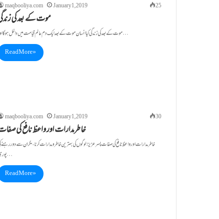
maqbooliya.com
January 1, 2019
25
موت کے بعد کی زندگی
موت کے بعد کی زندگی کیا انسان موت کے بعد ایک دم عالم قیامت میں داخل ہو گا اور…
Read More »
maqbooliya.com
January 1, 2019
30
خاطرمدارات اور واعظ نافع کی صفات
خاطرمدارات اور واعظ نافع کی صفات پسرعزیز! لوگوں کی بہترین خاطر و مدارات کرنا،مگر ان سے دور رہنے ک
پوری…
Read More »