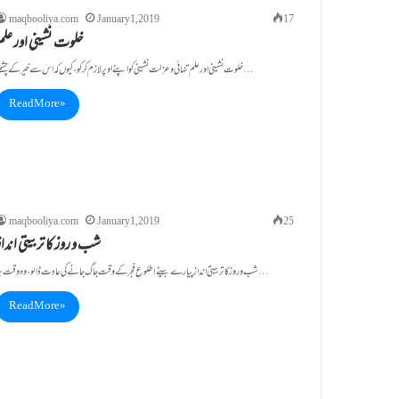
maqbooliya.com
January 1, 2019
17
خلوت نشینی اور علم
خلوت نشینی اور علم تنہائی و عزلت نشینی کو اپنے اوپر لازم کر کو،کیوں کہ اس سے خیر کے چشمے…
Read More »
maqbooliya.com
January 1, 2019
25
شب و روز کا تربیتی اندا
شب و روز کا تربیتی انداز پیارے بیٹے ! طلوعِ فجر کے وقت جاگ جانے کی عادت ڈالو،وہ وقت بڑا…
Read More »