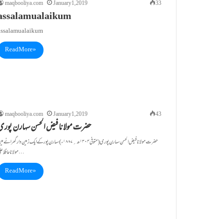
maqbooliya.com
January 1, 2019
33
assalamualaikum
assalamualaikum
Read More »
maqbooliya.com
January 1, 2019
43
حضرت مولانا فیض الحسن سہارن پوری
حضرت مولانا فیض الحسن سہارن پوری (متوفی ۱۳۰۴ھ ؍۱۸۸۷ء) سہارن پور کے ایک زمین دار گھرانے 
مولانا حافظ علی…
Read More »