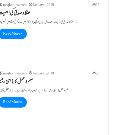
maqbooliya.com
January 1, 2019
23
حفظ و صدق کی اہمیت
حفظ و صدق کی اہمیت راحت دل و جاں ! تجھے پتا ہو گا کہ میں نے کوئی سوکتابیں تصنیف…
Read More »
maqbooliya.com
January 1, 2019
28
علم و عمل کا باہمی رشت
علم و عمل کا باہمی رشتہ بیٹے! اپنے حوصلہ و ہمت کو بال و پر دے کر فضل و کمال…
Read More »