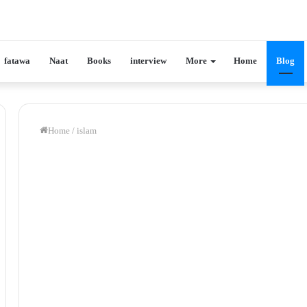
fatawa
Naat
Books
interview
More
Home
Blog
Home
/
islam