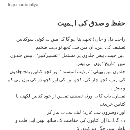
logomaqbooliya
حفظ و صدق کی اہمیت
راحت دل و جاں ! تجھے پتا ہو گا کہ میں نے کوئی سوکتابیں
تصنیف کی ہیں،
ان میں سے کچھ تو بہت ضخیم
ہیں جیسے بیس جلدوں پر مشتمل ’’تفسیرکبیر‘‘۔بیس جلدوں
میں ’’تاریخ‘‘ یوں ہی بیس
جلدوں میں پھیلی ’’تہذیب المسند‘‘ اور کچھ کتابیں پانچ جلدوں
کی ہیں،
کچھ چار کی،
کچھ تین کی اور کچھ دو کی یوں ہی کم
و بیش۔
تمہارے باپ کا یہ ورثۂ
تصنیف تمہیں از خود کتابیں لکھنے یا
کتابیں خریدنے
اور
دوسروں سے عاریۃً لینے سے بے نیاز کر
دے گا،لہٰذا اِن کتابوں کی حفاظت کے ساتھ انھیں اپنے قلب و
باطن میں جگہ دو،کیوں کہ