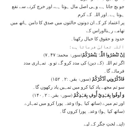
جو بچ جاتا ہے وہی اصل مال ہوتا ہے، اور خرچ کرنے سے نفع
ہوتا ہے۔اور اللہ کے کرم
پر اعتماد کر کے ان دونوں حالتوں میں صدق کا دامن ہاتھ میں
تھامے رہنااوراس کے
حدود و حقوق کا خیال رکھنا۔
اللہ تعالیٰ فرماتا ہے
:
إنْ تَنْصُرُوا اللّٰہَ یَنْصُرْکُمْ
(سورۂ
محمد:
۴۷
؍
۷)
اگر تم اللہ (کے دین) کی مدد کرو گے تو وہ تمہاری مدد
فرمائے گا۔
فَاذْکُرُونِي أذْکُرْکُمْ
(سورۂ
بقرہ:
۲
؍
۱۵۲)
سو تم مجھے یاد کیا کرو میں تمہیں یاد رکھوں گا۔
وَ أوفُوا بِعَہْدِيْ أُوفِ بِعَہْدِکُمْ
(سورۂ
بقرہ:
۲
؍
۱۴۰)
اور تم میرے (ساتھ کیا ہوا) وعدہ پورا کرو میں تمہارے
(ساتھ کیا ہوا) وعدہ پورا کروں گا۔
(اپنے لختِ جگر کے لیے