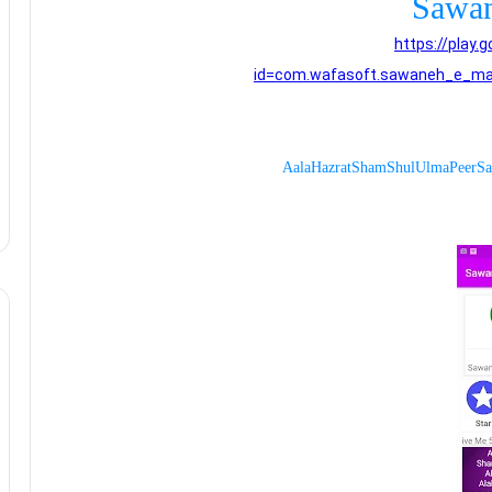
Sawan
https://play.
id=com.wafasoft.sawaneh_e_ma
Aala Hazrat ShamShul Ulma Peer S