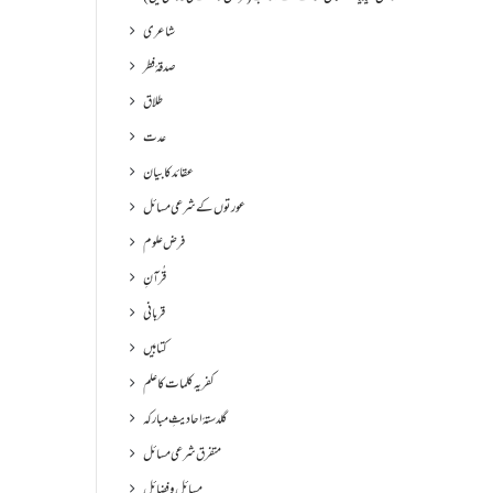
شاعری
صدقۂ فطر
طلاق
عدت
عقائد کا بیان
عورتوں کے شرعی مسائل
فرض علوم
قُرآنِ
قربانی
کتابیں
کفریہ کلمات کا علم
گلدستۂ احادیثِ مبارکہ
متفرق شرعی مسائل
مسائل و فضائل