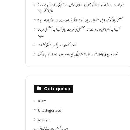
سترِ عورت سے کیا مراد ہے؟اگر اتنا باریک لباس ہو جس سے جسم کی رنگت ظاہر ہو تو نماز
کا کیا حکم ہے؟
مستعمل پانی کو کیسے قابلِ استعمال بنایا جائے؟ نماز کی شرائط ،طہارت سے کیا مراد ہے؟
کب کب تیمم باطل ہو جاتا ہے؟ ماءِ مستعمل کی تعریف ،پانی کب کب مستعمل ہو جاتا
ہے؟
جمعہ کے دن درود پاک پڑھنے کی فضیلت
شوہر اور بیوی کا اپنی صحبت یعنی ہمبستری کی باتیں دوسروں کے سامنے بیان کرنا
Categories
islam
Uncategorized
waqiyat
اسماءالحسنٰی اور ان کے فضائل