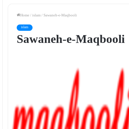
Home
/
islam
/
Sawaneh-e-Maqbooli
islam
Sawaneh-e-Maqbooli