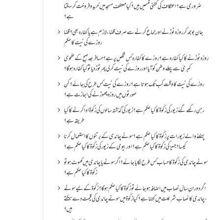
ضروری ہے؟اعتکاف کی کتنی قسمیں ہیں؟کیا معتکف مسجد میں خرید و فروخت کر سکتا
ہے؟
جان بوجھ کر روزہ ٹوڑنے اور جماع کرنے سے صرف قضاء لازم ہے یا کفارہ بھی؟ قضا
روزے کی نیت کا حکم
روزہ ٹوڑنے کا کیا کفارہ ہے؟روزے کا کفارہ کس شخص پر ہے؟ مسافر بعد صبح کے ضحویٰ
کبریٰ سے پہلے وطن کو آیا اور روزے کی نیت کر لی پھر توڑ دیا تو کیا کفارہ ہو گا؟
روزے کی نیت کا وقت کب تک ہوتا ہے؟ روزے کی نیت کس طرح کی جائے؟ کن
صورتوں میں روزہ چھوڑنے کی اجازت ہے؟
رہن رکھے گئے زیور کی زکٰوۃ کا کیا حکم ہے؟زیور کی گذشتہ سالوں کی زکٰوۃ ادا کرنے کا کیا
طریقہ ہے؟
پہننے والے زیورات پر زکٰوۃ کا کیا حکم ہے؟ سونے چاندی کے برتنوں کا استعمال کرنا
کیسا؟ جہیز کی زکٰوۃ کا کیا حکم ہے؟ اور بیوی کے زیور کی زکٰوۃ کا کیا حکم ہے؟
سونے چاندی کی زکٰوۃ کا حساب کس طرح لگایا جائے؟ اگر سونے یا چاندی میں کھوٹ ہو تو
زکٰوۃ کا کیا حکم ہے؟
اگر دورانِ سال نصاب میں اضافہ ہو جائے تو زکوۃ کا کیا حکم ہو گا؟ زکٰوۃ کے لیے سونے
،چاندی کا نصاب شریعت میں کتنا ہے؟ کیا زکٰوۃ میں سونے چاندی کی قیمت دے سکتے
ہیں؟