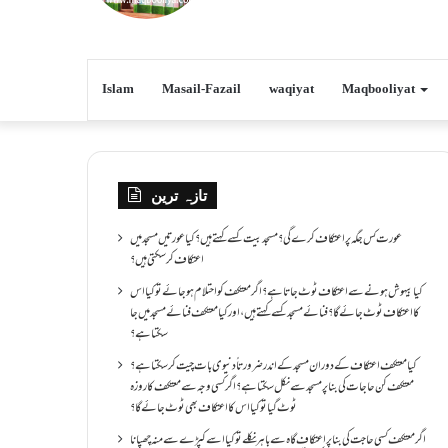
Islam
Masail-Fazail
waqiyat
Maqbooliyat
تازہ ترین
عورت کس جگہ پر اعتکاف کرے گی؟مسجد بیت کسے کہتے ہیں؟کیا عورتیں مسجد میں
اعتکاف کر سکتی ہیں؟
کیا بیہوش ہونے سے اعتکاف ٹوٹ جاتا ہے؟ اگر معتکف کو احتلام ہو جائے تو کیا اس
کا اعتکاف ٹوٹ جائے گا؟فنائے مسجد کسے کہتے ہیں ، اور کیا معتکف فنائے مسجد میں جا
سکتا ہے؟
کیا معتکف اعتکاف کے دوران مسجد کے اندر ضرورتاً دنیوی بات چیت کر سکتا ہے؟
معتکف کن حاجات کی بنا پر مسجد سے نکل سکتا ہے؟ اگر کسی وجہ سے معتکف کا روزہ
ٹوٹ گیا تو کیا اس کا اعتکاف بھی ٹوٹ جائے گا؟
اگر معتکف کسی حاجت کی بنا پر اعتکاف گاہ سے باہر نکلے تو کیا اسے کپڑے سے منہ چھپانا