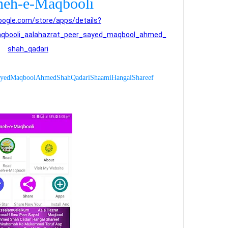
eh-e-Maqbooli
google.com/store/apps/details?
qbooli_aalahazrat_peer_sayed_maqbool_ahmed_
shah_qadari
ayed Maqbool Ahmed Shah Qadari Shaami Hangal Shareef