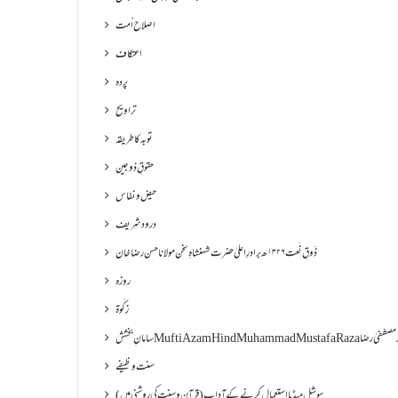
اصلاح اُمت
اعتکاف
پردہ
تراویح
توبہ کا طریقہ
حقوقِ ذوجین
حیض و نفاس
درود شریف
ذَوقِ نَعت ۱۳۲۶ھ برادرِ اعلیٰ حضرت شہنشاہِ سخن مولانا حسن رضا خان
روزہ
زکٰوۃ
Muf مفتی اعظم ھند محمد مصطفیٰ رضا
سنت وظیفے
سوشل میڈیا استعمال کرنے کے آداب (قرآن و سنت کی روشنی میں)