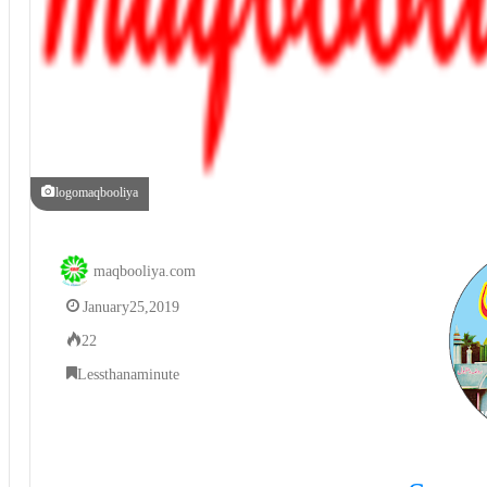
logomaqbooliya
maqbooliya.com
January 25, 2019
22
Less than a minute