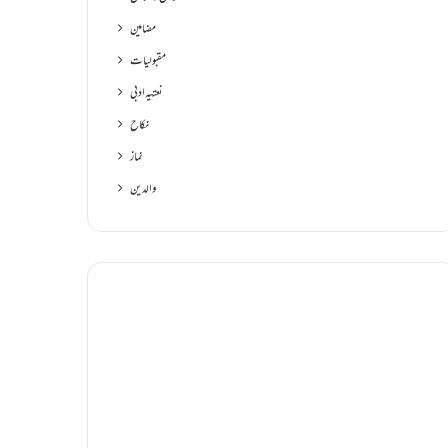
مضامین
مقبولیات
نعتیہ ادبی
نکاح
نماز
والدین