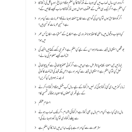
اگر دورانِ سال نصاب میں کمی ہو جائے تو زکٰوۃ کا کیا حکم ہو گا؟ نا بالغ ، اور پاگل کی زکٰوۃ کا
کیا حکم ہے؟ اگر ایک ہی جنس کے مختلف اموال ہوں تو زکٰوۃ کا حساب کیسے لگائیں گے؟
اگر گواہ فاسق ہوں تو کیا ان کی گواہی سے نکاح منعقد ہو جائے گا؟ محرمات سے کیا مراد
ہے؟ نسبی محرمات کونسی ہیں؟
کیا ایجاب و قبول میں ماضی کا لفظ ہونا ضروری ہے؟ نکاح کے مستحبات، نکاح کس عمر
میں ہو؟
جو شخص استقبال قبلہ سے عاجز ہو اس کے لیے کیا حکم ہے؟ تحرّی کسے کہتے ہیں؟ قبلہ کی
شناخت کیسے معلوم کی جائے؟
نماز میں جن اعضاء کا چھپانا فرض ہے ان میں سے اگر کوئی عضو چوتھائی سے کم یا چوتھائی
کھل گیا تو کیا حکم ہے؟استقبالِ قبلہ سے کیا مراد ہے؟جس جگہ قبلہ کی شناخت کا کوئی
ذریعہ نہ ہو وہاں کیا کریں؟
زمانۂ کفر میں دی گئی زکٰوۃ ہو گی کہ نہیں؟زکٰوۃ کے لیے سال کب مکمل ہو گا؟زکٰوۃ ادا کرنے
کے لیے قمری مہینوں کا اعتبار ہو گا کہ شمسی کا؟
السلام علیکم
مالِ نامی کیا ہے؟ کیا حرام مال پر بھی زکوۃ ہے؟ زکٰوۃ کی اقسام ،اگر مالک نصاب ہونے
سے پہلے زکٰوۃ دی تو کیا زکوه ہو جائےگی؟
ستر عورت سے کیا مراد ہے باریک لباس میں نماز کا کیا حکم ہے