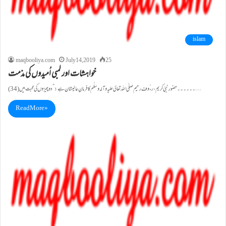
islam
maqbooliya.com
July 14, 2019
25
خواہشات اور لمبی اُمیدوں کی مذمت
(34)۔۔۔۔۔۔حضور نبئ کریم ،رء ُوف رحیم صلَّی اللہ تعالیٰ علیہ وآلہ وسلَّم کا فرمانِ عالیشان ہے :”دوچیزوں کی محبت میں…
Read More »