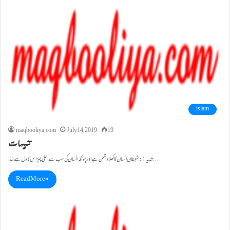
islam
maqbooliya.com
July 14, 2019
19
تنبیہات
تنبیہ1: شیطان انسان کاکھلادشمن ہے اور چونکہ انسان کی سب سے اعلیٰ چیز اس کا دل ہے لہٰذا…
Read More »