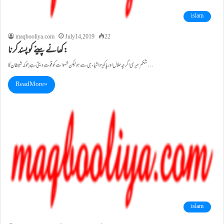
islam
maqbooliya.com
July 14, 2019
22
کھانے پینے کوپسندکرنا:
شکم سیری اگرچہ حلال اور پاکیزہ اشیاء ہی سے ہو لیکن شہوات کوقوت دیتی ہے جو کہ شیطان کا…
Read More »
islam