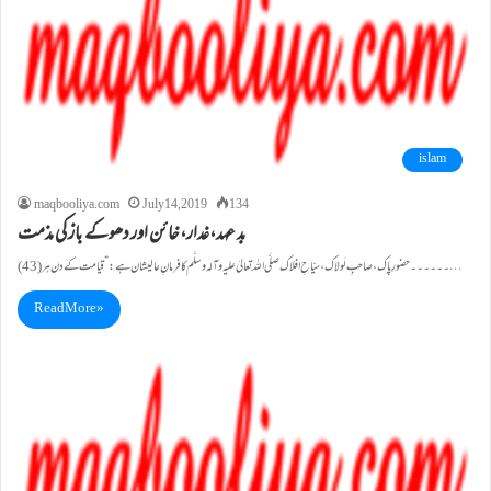
islam
maqbooliya.com
July 14, 2019
134
بد عہد،غدار،خائن اور دھوکے باز کی مذمت
(43)۔۔۔۔۔۔حضورِ پاک، صاحبِ لَولاک، سیّاحِ افلاک صلَّی اللہ تعالیٰ علیہ وآلہ وسلَّم کا فرمانِ عالیشان ہے :”قیامت کے دن ہر…
Read More »