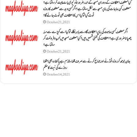
کیا معتکف اعتکاف کے دوران مسجد کے اندر ضرورتاً دنیوی بات چیت کر سکتا ہے؟
معتکف کن حاجات کی بنا پر مسجد سے نکل سکتا ہے؟ اگر کسی وجہ سے معتکف کا روزہ
ٹوٹ گیا تو کیا اس کا اعتکاف بھی ٹوٹ جائے گا؟
October 21, 2021
اگر معتکف کسی حاجت کی بنا پر اعتکاف گاہ سے باہر نکلے تو کیا اسے کپڑے سے منہ
چھپانا ضروری ہے؟اعتکاف کی کتنی قسمیں ہیں؟کیا معتکف مسجد میں خرید و فروخت کر
سکتا ہے؟
October 21, 2021
جان بوجھ کر روزہ ٹوڑنے اور جماع کرنے سے صرف قضاء لازم ہے یا کفارہ بھی؟ قضا
روزے کی نیت کا حکم
October 14, 2021