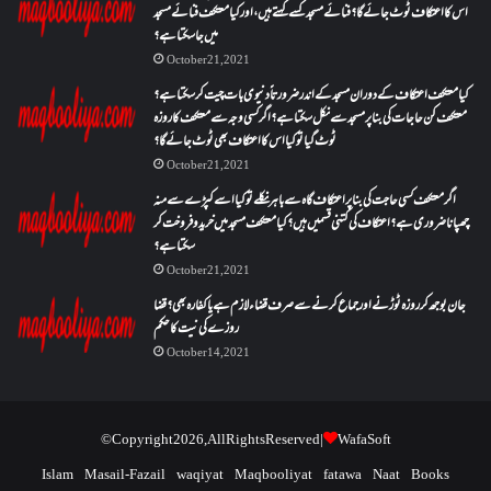
اس کا اعتکاف ٹوٹ جائے گا؟فنائے مسجد کسے کہتے ہیں ، اور کیا معتکف فنائے مسجد
میں جا سکتا ہے؟
October 21, 2021
کیا معتکف اعتکاف کے دوران مسجد کے اندر ضرورتاً دنیوی بات چیت کر سکتا ہے؟
معتکف کن حاجات کی بنا پر مسجد سے نکل سکتا ہے؟ اگر کسی وجہ سے معتکف کا روزہ
ٹوٹ گیا تو کیا اس کا اعتکاف بھی ٹوٹ جائے گا؟
October 21, 2021
اگر معتکف کسی حاجت کی بنا پر اعتکاف گاہ سے باہر نکلے تو کیا اسے کپڑے سے منہ
چھپانا ضروری ہے؟اعتکاف کی کتنی قسمیں ہیں؟کیا معتکف مسجد میں خرید و فروخت کر
سکتا ہے؟
October 21, 2021
جان بوجھ کر روزہ ٹوڑنے اور جماع کرنے سے صرف قضاء لازم ہے یا کفارہ بھی؟ قضا
روزے کی نیت کا حکم
October 14, 2021
© Copyright 2026, All Rights Reserved |
WafaSoft
Islam
Masail-Fazail
waqiyat
Maqbooliyat
fatawa
Naat
Books