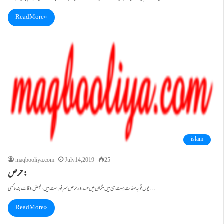
Read More »
islam
maqbooliya.com
July 14, 2019
25
حرص:
یوں تویہ صفات بہت سی ہیں مگر ان میں حسد اور حرص سرِفہرست ہیں، بعض اوقات بندہ کسی…
Read More »