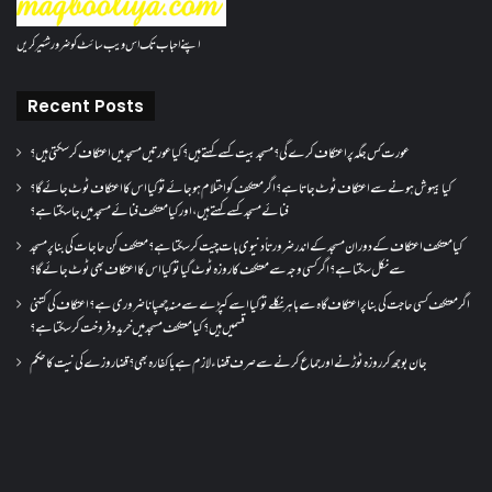
اپنے احباب تک اس ویب سائٹ کو ضرور شئیر کریں
Recent Posts
عورت کس جگہ پر اعتکاف کرے گی؟مسجد بیت کسے کہتے ہیں؟کیا عورتیں مسجد میں اعتکاف کر سکتی ہیں؟
کیا بیہوش ہونے سے اعتکاف ٹوٹ جاتا ہے؟ اگر معتکف کو احتلام ہو جائے تو کیا اس کا اعتکاف ٹوٹ جائے گا؟
فنائے مسجد کسے کہتے ہیں ، اور کیا معتکف فنائے مسجد میں جا سکتا ہے؟
کیا معتکف اعتکاف کے دوران مسجد کے اندر ضرورتاً دنیوی بات چیت کر سکتا ہے؟معتکف کن حاجات کی بنا پر مسجد
سے نکل سکتا ہے؟ اگر کسی وجہ سے معتکف کا روزہ ٹوٹ گیا تو کیا اس کا اعتکاف بھی ٹوٹ جائے گا؟
اگر معتکف کسی حاجت کی بنا پر اعتکاف گاہ سے باہر نکلے تو کیا اسے کپڑے سے منہ چھپانا ضروری ہے؟اعتکاف کی کتنی
قسمیں ہیں؟کیا معتکف مسجد میں خرید و فروخت کر سکتا ہے؟
جان بوجھ کر روزہ ٹوڑنے اور جماع کرنے سے صرف قضاء لازم ہے یا کفارہ بھی؟ قضا روزے کی نیت کا حکم