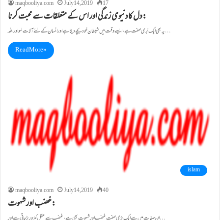
maqbooliya.com
July 14, 2019
17
دل کادنیوی زندگی اور اس کے متعلقات سے محبت کرنا:
یہ بھی ایک بُری صفت ہے، ایسے وقت میں شیطان خودبچے دیتا ہے اور انسان کے لئے آلات لہواور اللہ…
Read More »
islam
maqbooliya.com
July 14, 2019
40
غضب اور شہوت:
ان صفات میں سے ایک بڑی صفت غضب اور شہوت بھی ہے، غضب سے عقل کمزور پڑ جاتی ہے اور…