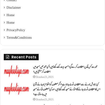
Contact
Disclaimer
Home
Home
Privacy Policy
Terms & Conditions
Recent Posts
عورت کس جگہ پر اعتکاف کرے گی؟مسجد بیت کسے کہتے ہیں؟کیا عورتیں مسجد میں
اعتکاف کر سکتی ہیں؟
October 21, 2021
کیا بیہوش ہونے سے اعتکاف ٹوٹ جاتا ہے؟ اگر معتکف کو احتلام ہو جائے تو کیا
اس کا اعتکاف ٹوٹ جائے گا؟فنائے مسجد کسے کہتے ہیں ، اور کیا معتکف فنائے مسجد
میں جا سکتا ہے؟
October 21, 2021