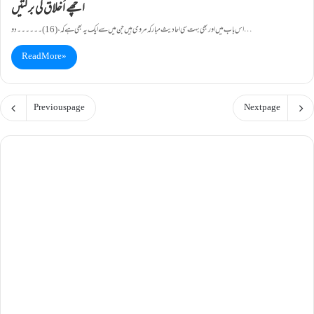
اچھے اَخلاق کی برکتیں
اس باب میں اور بھی بہت سی احادیث مبارکہ مروی ہیں جن میں سے ایک یہ بھی ہے کہ، (16)۔۔۔۔۔۔دو…
Read More »
Previous page
Next page