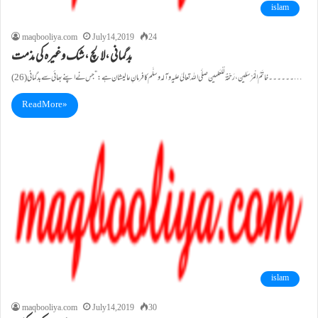
islam
maqbooliya.com
July 14, 2019
24
بدگمانی ،لالچ ،شک وغیرہ کی مذمت
(26)۔۔۔۔۔۔خاتَمُ الْمُرْسَلین، رَحْمَۃٌ لّلْعٰلمین صلَّی اللہ تعالیٰ علیہ وآلہ وسلَّم کا فرمانِ عالیشان ہے :”جس نے اپنے بھائی سے بدگمانی…
Read More »
islam
maqbooliya.com
July 14, 2019
30