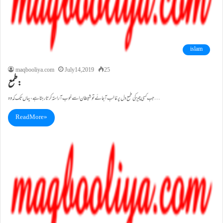
islam
maqbooliya.com
July 14, 2019
25
طمع:
جب کسی چیز کی طمع دل پر غالب آجائے تو شیطان اسے خوب آراستہ کرتا رہتا ہے،یہاں تک کہ وہ…
Read More »