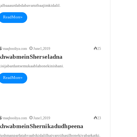
albaa aur dabdaba va rutba ajim ki dalil.
Read More »
maqbooliya.com
June 1, 2019
25
khwab mein Sher se ladna
isi jabardast se mukaabla hone ki nishani.
Read More »
maqbooliya.com
June 1, 2019
23
khwab mein Sherni ka dudh peena
ushman par fatahyaabi ki dalil hai ya roji hasil hone ki ya barkat ki.