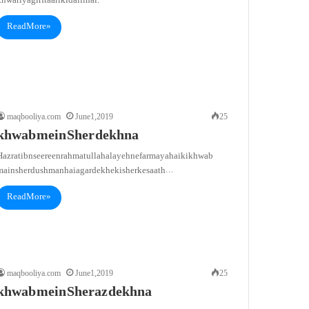
hwari ya girftaari ki dalil hai.
Read More »
maqbooliya.com
June 1, 2019
25
khwab mein Sher dekhna
Hazrat ibn seereen rahmatullah alayeh ne farmaya hai ki khwab
main sher dushman hai agar dekhe ki sher ke saath…
Read More »
maqbooliya.com
June 1, 2019
25
khwab mein Sheraz dekhna