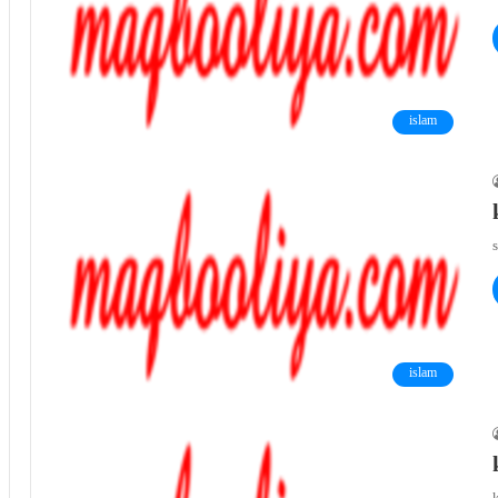
islam
s
islam