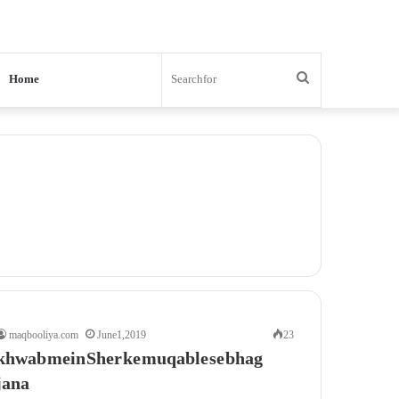
Search
Home
for
maqbooliya.com
June 1, 2019
23
khwab mein Sher ke muqable se bhag
jana