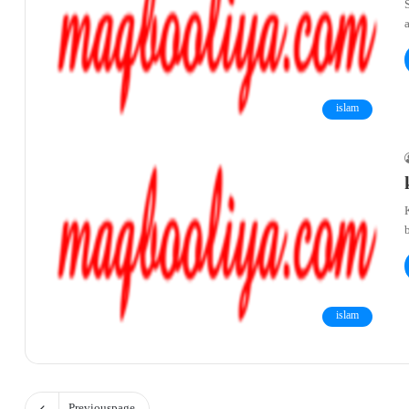
islam
islam
Previous page