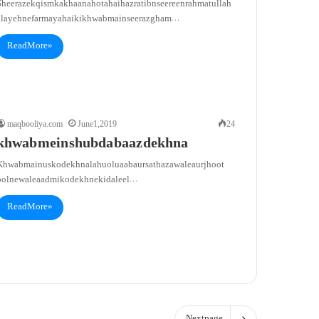
Sheeraz ek qism ka khaana hota hai hazrat ibn seereen rahmatullah
alayeh ne farmaya hai ki khwab main seeraz gham…
Read More »
maqbooliya.com
June 1, 2019
24
khwab mein shubda baaz dekhna
Khwab main us ko dekhna lahu o luaab aur sathaza wale aur jhoot
bolne wale aadmi ko dekhne ki daleel…
Read More »
Next page