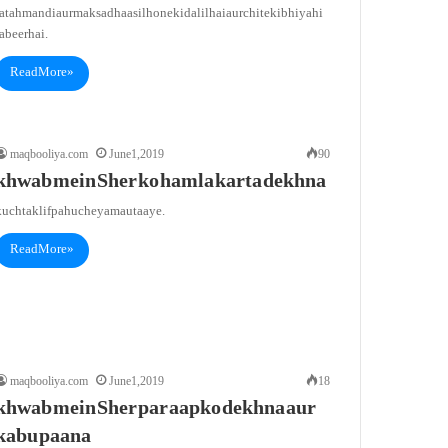
atah mandi aur maksad haasil hone ki dalil hai aur chite ki bhi yahi
abeer hai.
Read More »
maqbooliya.com
June 1, 2019
90
khwab mein Sher ko hamla karta dekhna
kuch taklif pahuche ya maut aaye.
Read More »
maqbooliya.com
June 1, 2019
18
khwab mein Sher par aapko dekhna aur
kabu paana