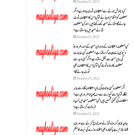
October 21, 2021
کیا بیہوش ہونے سے اعتکاف ٹوٹ جاتا ہے؟ اگر
معتکف کو احتلام ہو جائے تو کیا اس کا اعتکاف ٹوٹ
جائے گا؟فنائے مسجد کسے کہتے ہیں ، اور کیا معتکف
فنائے مسجد میں جا سکتا ہے؟
October 21, 2021
کیا معتکف اعتکاف کے دوران مسجد کے اندر ضرورتاً
دنیوی بات چیت کر سکتا ہے؟معتکف کن حاجات
کی بنا پر مسجد سے نکل سکتا ہے؟ اگر کسی وجہ سے
معتکف کا روزہ ٹوٹ گیا تو کیا اس کا اعتکاف بھی
ٹوٹ جائے گا؟
October 21, 2021
اگر معتکف کسی حاجت کی بنا پر اعتکاف گاہ سے باہر
نکلے تو کیا اسے کپڑے سے منہ چھپانا ضروری ہے؟
اعتکاف کی کتنی قسمیں ہیں؟کیا معتکف مسجد میں خرید و
فروخت کر سکتا ہے؟
October 21, 2021
جان بوجھ کر روزہ ٹوڑنے اور جماع کرنے سے صرف
قضاء لازم ہے یا کفارہ بھی؟ قضا روزے کی نیت کا حکم