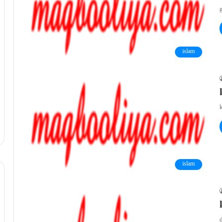
g
islam
k
islam
d