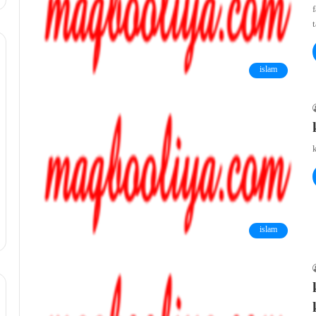
f
t
islam
islam