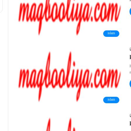
k
islam
islam