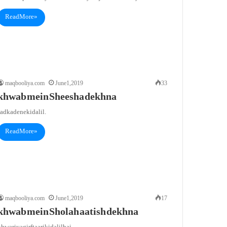
Read More »
maqbooliya.com
June 1, 2019
33
khwab mein Sheesha dekhna
adka dene ki dalil.
Read More »
maqbooliya.com
June 1, 2019
17
khwab mein Sholah aatish dekhna