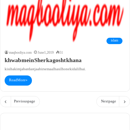
islam
maqbooliya.com
June 1, 2019
51
khwab mein Sher ka gosht khana
kisi hakim jabardast jaabir se maal hasil hone ki dalil hai.
Read More »
Previous page
Next page