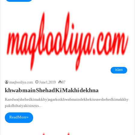
islam
maqbooliya.com
June 1, 2019
87
khwab main Shehad Ki Makhi dekhna
Kandwa (shehed ki makkhy)agar koi khwab main dekhe ki us ne shehed ki makkhy
pakdhi hai ya kisi ne us…
Read More »