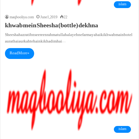
islam
maqbooliya.com
June 1, 2019
22
khwab mein Sheesha (bottle) dekhna
Sheeshahazrat ibn seereen rahmatullah alayeh ne farmaya hai ki khwab main botel
aurat hai aur kahte hain ki khadim hai…
Read More »
islam