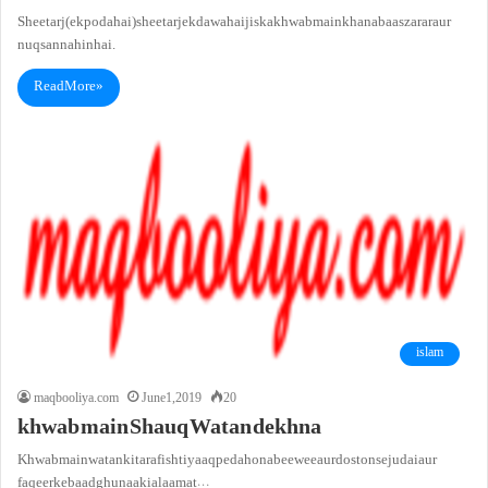
Sheetarj (ek poda hai)sheetarj ek dawa hai jis ka khwab main khana baas zarar aur
nuqsan nahin hai.
Read More »
islam
maqbooliya.com
June 1, 2019
20
khwab main Shauq Watan dekhna
Khwab main watan ki taraf ishtiyaaq peda hona beewee aur doston se judai aur
faqeer ke baad ghunaa ki alaamat…