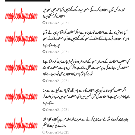
عورت کس جگہ پر اعتکاف کرے گی؟مسجد بیت کسے کہتے ہیں؟کیا عورتیں مسجد میں
اعتکاف کر سکتی ہیں؟
October 21, 2021
کیا بیہوش ہونے سے اعتکاف ٹوٹ جاتا ہے؟ اگر معتکف کو احتلام ہو جائے تو کیا
اس کا اعتکاف ٹوٹ جائے گا؟فنائے مسجد کسے کہتے ہیں ، اور کیا معتکف فنائے مسجد
میں جا سکتا ہے؟
October 21, 2021
کیا معتکف اعتکاف کے دوران مسجد کے اندر ضرورتاً دنیوی بات چیت کر سکتا ہے؟
معتکف کن حاجات کی بنا پر مسجد سے نکل سکتا ہے؟ اگر کسی وجہ سے معتکف کا روزہ
ٹوٹ گیا تو کیا اس کا اعتکاف بھی ٹوٹ جائے گا؟
October 21, 2021
اگر معتکف کسی حاجت کی بنا پر اعتکاف گاہ سے باہر نکلے تو کیا اسے کپڑے سے منہ
چھپانا ضروری ہے؟اعتکاف کی کتنی قسمیں ہیں؟کیا معتکف مسجد میں خرید و فروخت کر
سکتا ہے؟
October 21, 2021
جان بوجھ کر روزہ ٹوڑنے اور جماع کرنے سے صرف قضاء لازم ہے یا کفارہ بھی؟ قضا
روزے کی نیت کا حکم
October 14, 2021