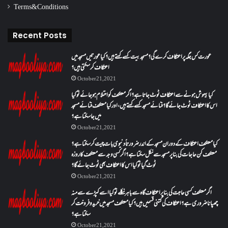
Terms & Conditions
Recent Posts
عورت کس جگہ پر اعتکاف کرے گی؟مسجد بیت کسے کہتے ہیں؟کیا عورتیں مسجد میں
اعتکاف کر سکتی ہیں؟
October 21, 2021
کیا بیہوش ہونے سے اعتکاف ٹوٹ جاتا ہے؟ اگر معتکف کو احتلام ہو جائے تو کیا
اس کا اعتکاف ٹوٹ جائے گا؟فنائے مسجد کسے کہتے ہیں ، اور کیا معتکف فنائے مسجد
میں جا سکتا ہے؟
October 21, 2021
کیا معتکف اعتکاف کے دوران مسجد کے اندر ضرورتاً دنیوی بات چیت کر سکتا ہے؟
معتکف کن حاجات کی بنا پر مسجد سے نکل سکتا ہے؟ اگر کسی وجہ سے معتکف کا روزہ
ٹوٹ گیا تو کیا اس کا اعتکاف بھی ٹوٹ جائے گا؟
October 21, 2021
اگر معتکف کسی حاجت کی بنا پر اعتکاف گاہ سے باہر نکلے تو کیا اسے کپڑے سے منہ
چھپانا ضروری ہے؟اعتکاف کی کتنی قسمیں ہیں؟کیا معتکف مسجد میں خرید و فروخت کر
سکتا ہے؟
October 21, 2021