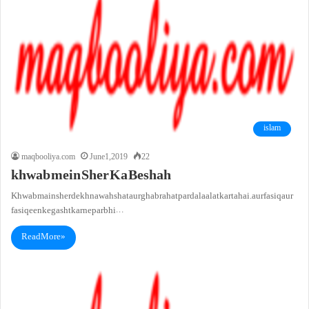
islam
maqbooliya.com
June 1, 2019
22
khwab mein Sher Ka Beshah
Khwab main sher dekhna wahshat aur ghabrahat par dalaalat karta hai. aur fasiq aur
fasiqeen ke gasht karne par bhi…
Read More »