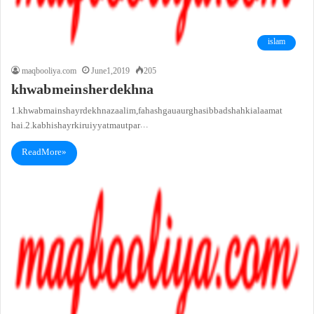
islam
maqbooliya.com
June 1, 2019
205
khwab mein sher dekhna
1. khwab main shayr dekhna zaalim, fahash gau aur ghasib badshah ki alaamat
hai.2. kabhi shayr ki ruiyyat maut par…
Read More »