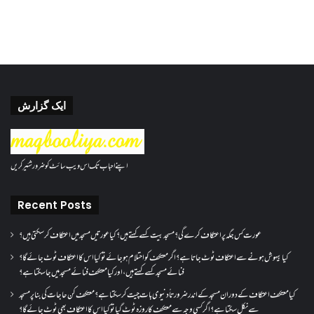
ایک گزارش
اپنے احباب تک اس ویب سائٹ کو ضرور شئیر کریں
Recent Posts
عورت کس جگہ پر اعتکاف کرے گی؟مسجد بیت کسے کہتے ہیں؟کیا عورتیں مسجد میں اعتکاف کر سکتی ہیں؟
کیا بیہوش ہونے سے اعتکاف ٹوٹ جاتا ہے؟ اگر معتکف کو احتلام ہو جائے تو کیا اس کا اعتکاف ٹوٹ جائے گا؟
فنائے مسجد کسے کہتے ہیں ، اور کیا معتکف فنائے مسجد میں جا سکتا ہے؟
کیا معتکف اعتکاف کے دوران مسجد کے اندر ضرورتاً دنیوی بات چیت کر سکتا ہے؟معتکف کن حاجات کی بنا پر مسجد
سے نکل سکتا ہے؟ اگر کسی وجہ سے معتکف کا روزہ ٹوٹ گیا تو کیا اس کا اعتکاف بھی ٹوٹ جائے گا؟