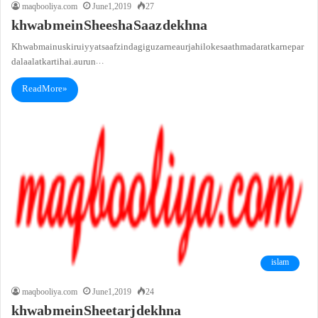
maqbooliya.com
June 1, 2019
27
khwab mein Sheesha Saaz dekhna
Khwab main us ki ruiyyat saaf zindagi guzarne aur jahilo ke saath madarat karne par
dalaalat karti hai. aur un…
Read More »
islam
maqbooliya.com
June 1, 2019
24
khwab mein Sheetarj dekhna