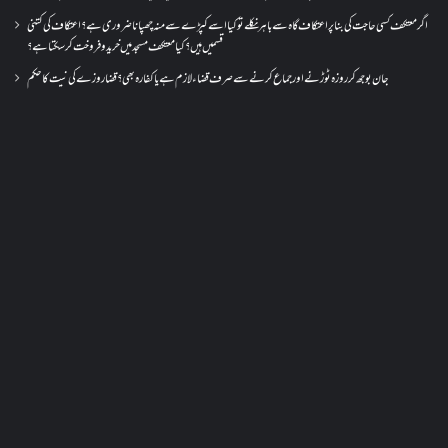
اگر معتکف کسی حاجت کی بنا پر اعتکاف گاہ سے باہر نکلے تو کیا اسے کپڑے سے منہ چھپانا ضروری ہے؟اعتکاف کی کتنی
قسمیں ہیں؟کیا معتکف مسجد میں خرید و فروخت کر سکتا ہے؟
جان بوجھ کر روزہ ٹوڑنے اور جماع کرنے سے صرف قضاء لازم ہے یا کفارہ بھی؟ قضا روزے کی نیت کا حکم