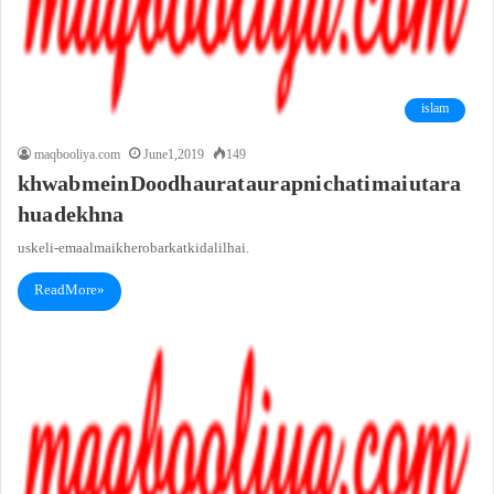
islam
maqbooliya.com
June 1, 2019
149
khwab mein Doodh aurat aur apni chati mai utara
hua dekhna
uske li-e maal mai khero barkat ki dalil hai.
Read More »