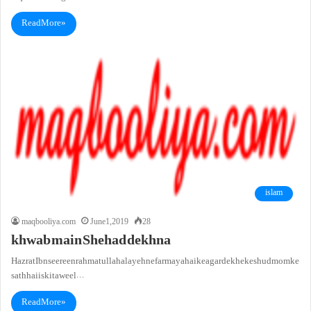
Read More »
islam
maqbooliya.com
June 1, 2019
28
khwab main Shehad dekhna
Hazrat Ibn seereen rahmatullah alayeh ne farmaya hai ke agar dekhe ke shud mom ke
sath hai is ki taweel…
Read More »