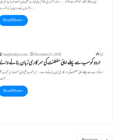
ایک باوقار فنکار ،خوبصورت شاعر…..صابرفخرالدین ​ غلام ربانی فداؔ​ مدیراعلیٰ جہان نعت ہیرور​ یادگیر ای
پتھروں کے درمیان آباد شہر ہے…
Read More »
maqbooliya.com
December 31, 2018
32
اردو کو سب سے پہلے اپنی سلطنت کی سرکاری زبان بنانے والے
اردو کو سب سے پہلے اپنی سلطنت کی سرکاری زبان بنانے والے۔۔میر محبوب علی خان آصفؔ میر محبوب عل
آصف…
Read More »
Next page