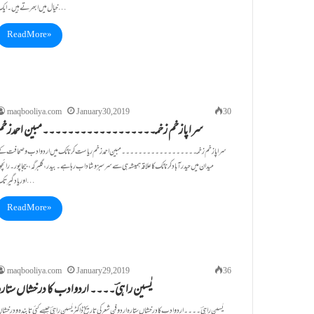
خیال میں ابھرتے ہیں۔ ایک…
Read More »
maqbooliya.com
January 30, 2019
30
سراپازخم زخمـــــــــــــ۔۔۔۔۔۔۔۔۔۔۔۔۔۔۔۔۔۔مبین احمدزخم
سراپازخم زخمـــــــــــــ۔۔۔۔۔۔۔۔۔۔۔۔۔۔۔۔۔۔مبین احمدزخم ریاست کرناٹک میں اردوادب وصحافت ک
میدان میں حیدرآباد کرناٹک کاعلاقہ ہمیشہ ہی سے سرسبزوشاداب رہاہے۔بیدر،گلبرگہ،بیجاپور۔رائچو
اوریادگیرتک…
Read More »
maqbooliya.com
January 29, 2019
36
یٰسین راہیؔ۔۔۔۔ اردوادب کا درخشاں ستارہ
یٰسین راہیؔ۔۔۔۔ اردوادب کا درخشاں ستارہ اردو فنِِ شعر کی تاریخ ڈاکٹریٰسین راہیؔ جیسے کئی تابندہ ودرخشا