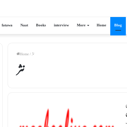
fatawa
Naat
Books
interview
More
Home
Blog
نثر
/
Home
نثر
ب