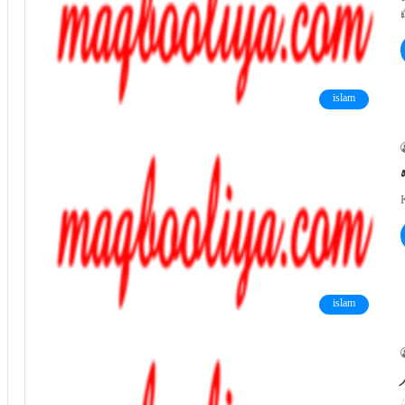
islam
islam