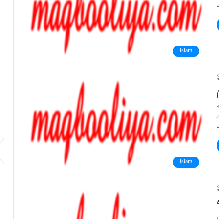
islam
ے
ر
islam
ں