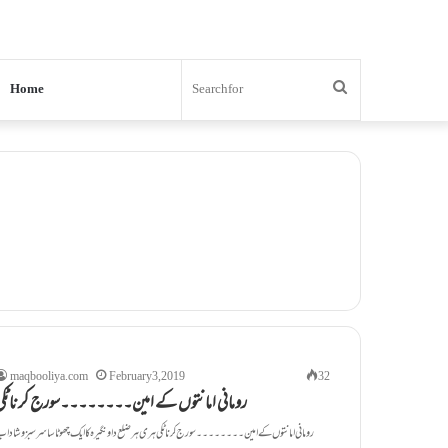
Search
Home
for
maqbooliya.com
February 3, 2019
32
رومانی امانتوں کے امین۔۔۔۔۔۔۔۔سورج کرناٹکی
رومانی امانتوں کے امین۔۔۔۔۔۔۔۔سورج کرناٹکی ہری ہر ضلع داونگیرہ کا ایک چھوٹا سا سر سبز و شادا