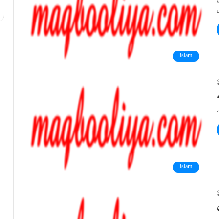
ٰ
islam
islam