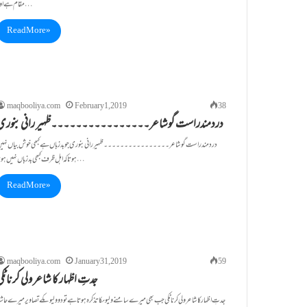
مقام ہے اور…
Read More »
maqbooliya.com
February 1, 2019
38
دردمندراست گوشاعر۔۔۔۔۔۔۔۔۔۔۔۔۔۔۔۔ظہیر رانی بنوری
دردمندراست گوشاعر۔۔۔۔۔۔۔۔۔۔۔۔۔۔۔۔ظہیر رانی بنوری جوبدزباں ہے کبھی خوش بیاں نہی
ہوتا کہ اہل ظرف کبھی بدزباں نہیں ہوتا …
Read More »
maqbooliya.com
January 31, 2019
59
جدتِ اظہار کا شاعر ولی کرناٹک
جدتِ اظہارکاشاعر ولی کرناٹکی جب بھی میرے سامنے ولیوںکاتذکرہ ہوتاہے تو دو ولیوںکے تصاویرمیرے حاشیہ