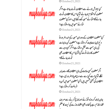
October 21, 2021
کیا بیہوش ہونے سے اعتکاف ٹوٹ جاتا ہے؟ اگر
معتکف کو احتلام ہو جائے تو کیا اس کا اعتکاف ٹوٹ
جائے گا؟فنائے مسجد کسے کہتے ہیں ، اور کیا معتکف
فنائے مسجد میں جا سکتا ہے؟
October 21, 2021
کیا معتکف اعتکاف کے دوران مسجد کے اندر ضرورتاً
دنیوی بات چیت کر سکتا ہے؟معتکف کن حاجات
کی بنا پر مسجد سے نکل سکتا ہے؟ اگر کسی وجہ سے
معتکف کا روزہ ٹوٹ گیا تو کیا اس کا اعتکاف بھی
ٹوٹ جائے گا؟
October 21, 2021
اگر معتکف کسی حاجت کی بنا پر اعتکاف گاہ سے باہر
نکلے تو کیا اسے کپڑے سے منہ چھپانا ضروری ہے؟
اعتکاف کی کتنی قسمیں ہیں؟کیا معتکف مسجد میں خرید و
فروخت کر سکتا ہے؟
October 21, 2021
جان بوجھ کر روزہ ٹوڑنے اور جماع کرنے سے صرف
قضاء لازم ہے یا کفارہ بھی؟ قضا روزے کی نیت کا حکم