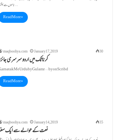
ناموں سے جگمگا…
Read More »
maqbooliya.com
January 17, 2019
30
کرناٹک میں اردو سرسری جائزہ
Karnatak Me Urdu by Gulam r… by on Scribd
Read More »
maqbooliya.com
January 14, 2019
35
نعت کے حوالے سے ایک سفر