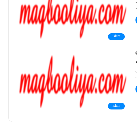
ک
islam
ی
islam