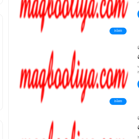
islam
ں
islam
ی
ٔ