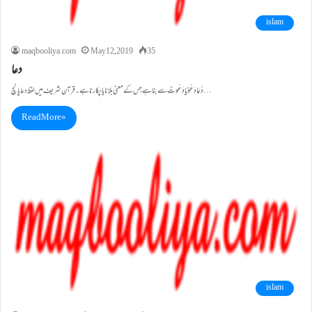
islam
maqbooliya.com
May 12, 2019
35
دعا
دُعَا دَعْوٌ یادَعْوَتٌ سے بناہے جس کے معنی بلانا یا پکارنا ہے ۔قرآن شریف میں لفظ دعا پانچ…
Read More »
islam