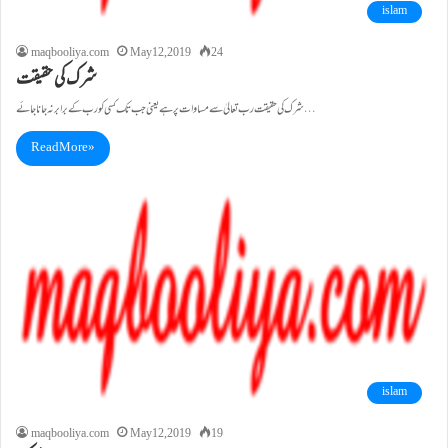
islam
maqbooliya.com
May 12, 2019
24
شرک کی حقیقت
شرک کی حقیقت رب تعالیٰ سے مساوات پر ہے یعنی جب تک کسی کو رب کے برابر نہ جانا جائے…
Read More »
islam
maqbooliya.com
May 12, 2019
19