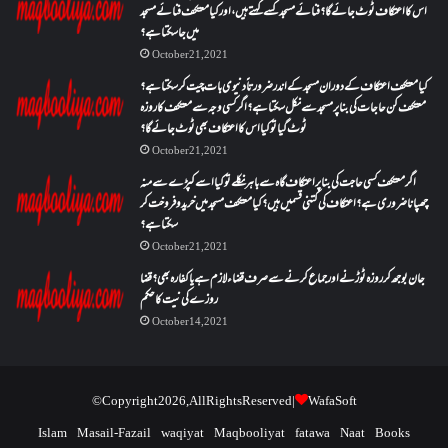
اس کا اعتکاف ٹوٹ جائے گا؟فنائے مسجد کسے کہتے ہیں ، اور کیا معتکف فنائے مسجد
میں جا سکتا ہے؟
October 21, 2021
کیا معتکف اعتکاف کے دوران مسجد کے اندر ضرورتاً دنیوی بات چیت کر سکتا ہے؟
معتکف کن حاجات کی بنا پر مسجد سے نکل سکتا ہے؟ اگر کسی وجہ سے معتکف کا روزہ
ٹوٹ گیا تو کیا اس کا اعتکاف بھی ٹوٹ جائے گا؟
October 21, 2021
اگر معتکف کسی حاجت کی بنا پر اعتکاف گاہ سے باہر نکلے تو کیا اسے کپڑے سے منہ
چھپانا ضروری ہے؟اعتکاف کی کتنی قسمیں ہیں؟کیا معتکف مسجد میں خرید و فروخت کر
سکتا ہے؟
October 21, 2021
جان بوجھ کر روزہ ٹوڑنے اور جماع کرنے سے صرف قضاء لازم ہے یا کفارہ بھی؟ قضا
روزے کی نیت کا حکم
October 14, 2021
© Copyright 2026, All Rights Reserved |
WafaSoft
Islam
Masail-Fazail
waqiyat
Maqbooliyat
fatawa
Naat
Books