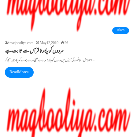
islam
maqbooliya.com
May 12, 2019
26
مردوں کو پکارنا قرآں سے ثابت ہے
اعتراض: ممانعت کی آیتو ں میں مردو ں کو پکارنا مراد ہے یعنی مرے ہوئے کو پکارنا یہ سمجھ کر…
Read More »