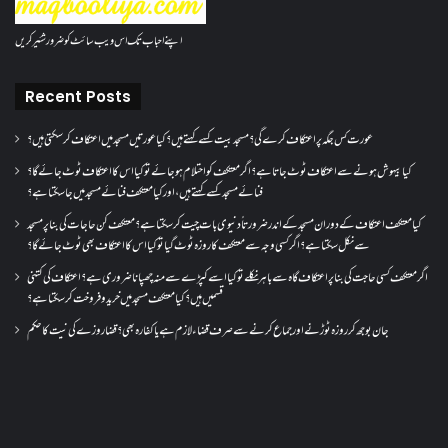
اپنے احباب تک اس ویب سائٹ کو ضرور شئیر کریں
Recent Posts
عورت کس جگہ پر اعتکاف کرے گی؟مسجد بیت کسے کہتے ہیں؟کیا عورتیں مسجد میں اعتکاف کر سکتی ہیں؟
کیا بیہوش ہونے سے اعتکاف ٹوٹ جاتا ہے؟ اگر معتکف کو احتلام ہو جائے تو کیا اس کا اعتکاف ٹوٹ جائے گا؟
فنائے مسجد کسے کہتے ہیں ، اور کیا معتکف فنائے مسجد میں جا سکتا ہے؟
کیا معتکف اعتکاف کے دوران مسجد کے اندر ضرورتاً دنیوی بات چیت کر سکتا ہے؟معتکف کن حاجات کی بنا پر مسجد
سے نکل سکتا ہے؟ اگر کسی وجہ سے معتکف کا روزہ ٹوٹ گیا تو کیا اس کا اعتکاف بھی ٹوٹ جائے گا؟
اگر معتکف کسی حاجت کی بنا پر اعتکاف گاہ سے باہر نکلے تو کیا اسے کپڑے سے منہ چھپانا ضروری ہے؟اعتکاف کی کتنی
قسمیں ہیں؟کیا معتکف مسجد میں خرید و فروخت کر سکتا ہے؟
جان بوجھ کر روزہ ٹوڑنے اور جماع کرنے سے صرف قضاء لازم ہے یا کفارہ بھی؟ قضا روزے کی نیت کا حکم