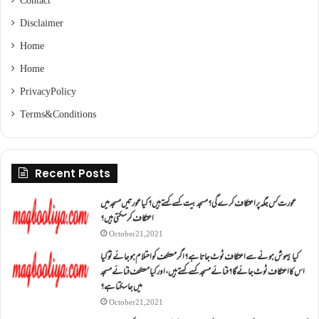
Contact
Disclaimer
Home
Home
Privacy Policy
Terms & Conditions
Recent Posts
عورت کس جگہ پر اعتکاف کرے گی؟مسجد بیت کسے کہتے ہیں؟کیا عورتیں مسجد میں
اعتکاف کر سکتی ہیں؟
October 21, 2021
کیا بیہوش ہونے سے اعتکاف ٹوٹ جاتا ہے؟ اگر معتکف کو احتلام ہو جائے تو کیا
اس کا اعتکاف ٹوٹ جائے گا؟فنائے مسجد کسے کہتے ہیں ، اور کیا معتکف فنائے مسجد
میں جا سکتا ہے؟
October 21, 2021