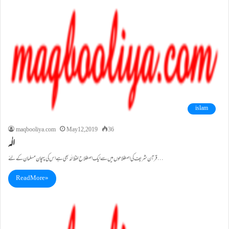
islam
maqbooliya.com
May 12, 2019
36
الٰہ
قرآن شریف کی اصطلاحوں میں سے ایک اصطلاح لفظ الٰہ بھی ہے اس کی پہچان مسلمان کے لئے…
Read More »