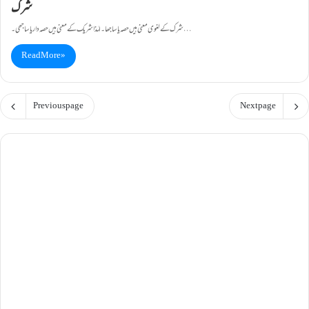
شرک
شرک کے لغوی معنی ہیں حصہ یا ساجھا ۔ لہٰذا شریک کے معنی ہیں حصہ دار یا ساجھی۔…
Read More »
Previous page
Next page