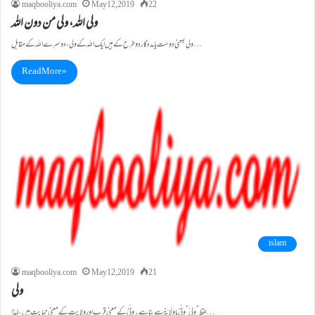
maqbooliya.com
May 12, 2019
22
ولی اللہ، ولی من دون اللہ
ولی بمعنی دو ست یامدد گار دو طرح کے ہیں ایک اللہ کے ولی ،دوسرے اللہ کے مقابل…
Read More »
islam
maqbooliya.com
May 12, 2019
21
ولی
لفظ” وَلِیْ” وَلْیٌ یا وَلَایَۃٌ سے بنا ہے ۔ وَلْیٌ کے معنی قرب اور ولایت کے معنی حمایت ہیں، لہٰذا…