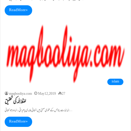
Read More »
islam
maqbooliya.com
May 12, 2019
27
لفظ اِلٰہ کی تحقیق
اِلٰہ اِلٰہٌ سے بنا جس کے لغوی معنی ہیں انتہائی بلندی یا حیرانی ۔ الٰہ وہ جو انتہائی…
Read More »