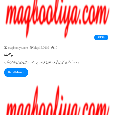
islam
maqbooliya.com
May 12, 2019
19
بدعت
بدعت کے لغوی معنی ہیں نئی چیزاصطلاح شریعت میں بدعت کہتے ہیں دین میں نیا کام جو ثواب…
Read More »