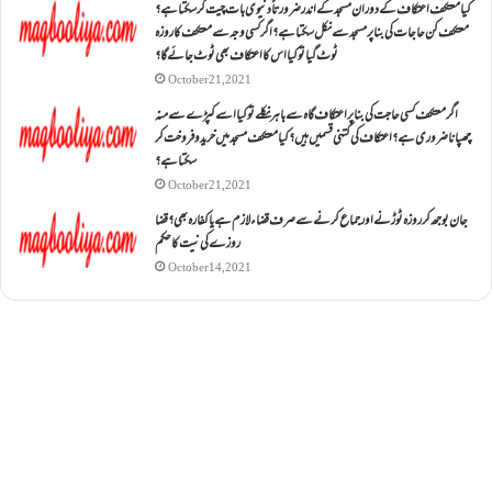
کیا معتکف اعتکاف کے دوران مسجد کے اندر ضرورتاً دنیوی بات چیت کر سکتا ہے؟
معتکف کن حاجات کی بنا پر مسجد سے نکل سکتا ہے؟ اگر کسی وجہ سے معتکف کا روزہ
ٹوٹ گیا تو کیا اس کا اعتکاف بھی ٹوٹ جائے گا؟
October 21, 2021
اگر معتکف کسی حاجت کی بنا پر اعتکاف گاہ سے باہر نکلے تو کیا اسے کپڑے سے منہ
چھپانا ضروری ہے؟اعتکاف کی کتنی قسمیں ہیں؟کیا معتکف مسجد میں خرید و فروخت کر
سکتا ہے؟
October 21, 2021
جان بوجھ کر روزہ ٹوڑنے اور جماع کرنے سے صرف قضاء لازم ہے یا کفارہ بھی؟ قضا
روزے کی نیت کا حکم
October 14, 2021