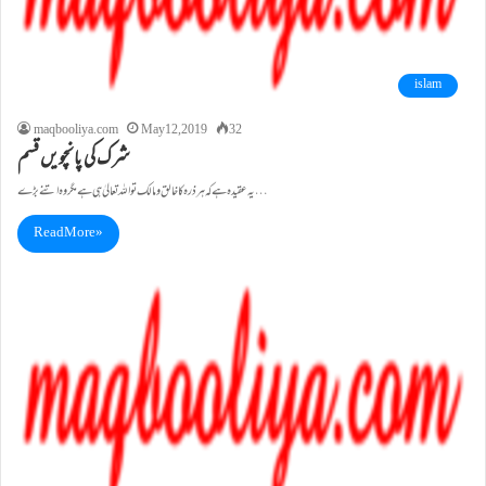
islam
maqbooliya.com
May 12, 2019
32
شرک کی پانچویں قسم
یہ عقیدہ ہے کہ ہر ذرہ کا خالق ومالک تو اللہ تعالیٰ ہی ہے مگر وہ اتنے بڑے…
Read More »