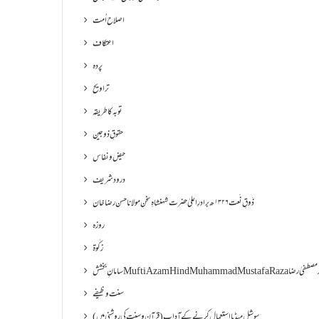
اصلاح اُمت
اعتکاف
پردہ
تراویح
توبہ کا طریقہ
حقوقِ ذوجین
حیض و نفاس
درود شریف
ذَوقِ نَعت ۱۳۲۶ھ برادرِ اعلیٰ حضرت شہنشاہِ سخن مولانا حسن رضا خان
روزہ
زکٰوۃ
Muf مفتی اعظم ھند محمد مصطفیٰ رضا
سنت وظیفے
سوشل میڈیا استعمال کرنے کے آداب (قرآن و سنت کی روشنی میں)