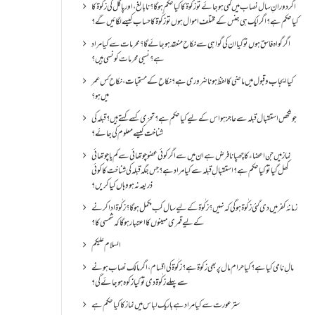
اگر دورانِ سال نصاب میں کمی ہو جائے تو زکٰوۃ کا کیا حکم ہو گا؟ نا بالغ ، اور پاگل کی زکٰوۃ کا
کیا حکم ہے؟ اگر ایک ہی جنس کے مختلف اموال ہوں تو زکٰوۃ کا حساب کیسے لگائیں گے؟
اگر گواہ فاسق ہوں تو کیا ان کی گواہی سے نکاح منعقد ہو جائے گا؟ محرمات سے کیا مراد
ہے؟ نسبی محرمات کونسی ہیں؟
کیا ایجاب و قبول میں ماضی کا لفظ ہونا ضروری ہے؟ نکاح کے مستحبات، نکاح کس عمر
میں ہو؟
جو شخص استقبال قبلہ سے عاجز ہو اس کے لیے کیا حکم ہے؟ تحرّی کسے کہتے ہیں؟ قبلہ کی
شناخت کیسے معلوم کی جائے؟
نماز میں جن اعضاء کا چھپانا فرض ہے ان میں سے اگر کوئی عضو چوتھائی سے کم یا چوتھائی
کھل گیا تو کیا حکم ہے؟استقبالِ قبلہ سے کیا مراد ہے؟جس جگہ قبلہ کی شناخت کا کوئی
ذریعہ نہ ہو وہاں کیا کریں؟
زمانۂ کفر میں دی گئی زکٰوۃ ہو گی کہ نہیں؟زکٰوۃ کے لیے سال کب مکمل ہو گا؟زکٰوۃ ادا کرنے
کے لیے قمری مہینوں کا اعتبار ہو گا کہ شمسی کا؟
السلام علیکم
مالِ نامی کیا ہے؟ کیا حرام مال پر بھی زکوۃ ہے؟ زکٰوۃ کی اقسام ،اگر مالک نصاب ہونے
سے پہلے زکٰوۃ دی تو کیا زکوه ہو جائےگی؟
ستر عورت سے کیا مراد ہے باریک لباس میں نماز کا کیا حکم ہے