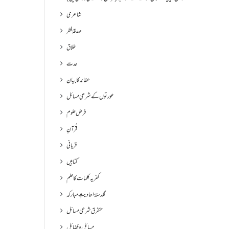
شاعری
صدقۂ فطر
طلاق
عدت
عقائد کا بیان
عورتوں کے شرعی مسائل
فرض علوم
قُرآنِ
قربانی
کتابیں
کفریہ کلمات کا علم
گلدستۂ احادیثِ مبارکہ
متفرق شرعی مسائل
مسائل و فضائل