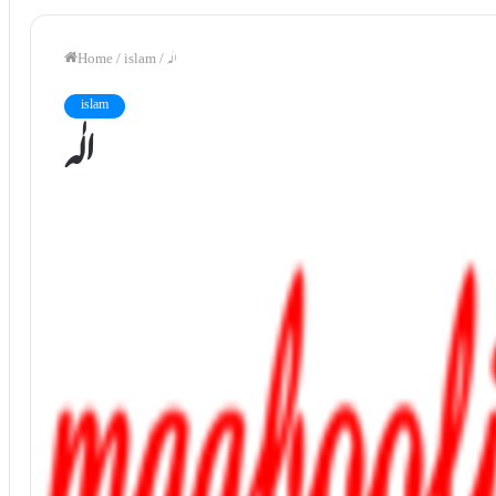
الٰہ
/
islam
/
Home
islam
الٰہ