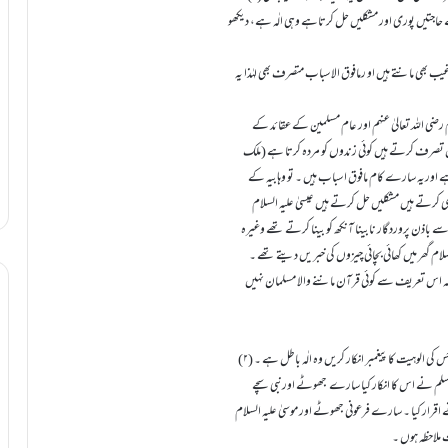
 حاجتیں پوری اور مشکلیں حل کرتاہے وہی الٰہ ہے، دیکھو
اس سے ان کا مقصود یہ ہے کہ عام مسلمان انبیاء علیہم السلام،اولیاء رحمہم اللہ کو عالم غیب بھی مانتے ہیں او رمافوق الاسباب متصرف بھی لہٰذا یہ
لیکن یہ معنی بالکل غلط قرآن کے خلاف ، خود وہابیہ کے عقیدوں کے خلاف ، صحابہ کرام رضی اللہ تعالیٰ عنہم اور عام مسلمین کے عقائد کے
تصرف کرتے ہیں کوئی زندوں کو مردہ کرتا ہے (ملک
ہے اوریہ سارے کام مافوق اسباب ہیں ۔ تو وہابیہ کے
ری کرتے ہیں مشکلیں حل کرتے ہیں عیسیٰ علیہ السلام
ے باذن پروردگار نابینا آنکھ کو بینا کرتے تھے وغیرہ
السلام گھر میں کھائی بچائی چیزوں کی خبر یں دیتے تھے ۔
ہ اس تعریف سے کوئی قرآن ماننے والا مسلمان نہیں
(۲) الٰہ بر حق کی بڑی پہچان صر ف یہ ہے کہ جس کو نبی کی زبان الٰہ کہے ، وہ الٰہ بر حق ہے او ر جس کی الوہیت کا پیغمبر انکار کریں وہ الٰہ باطل ہے ۔
وآلہ وسلم نے اس کا انکار کیا سارے جھوٹے اورنبی سچے
ے اقرار کیا ۔ سارے فرعونی جھوٹے اور موسیٰ علیہ السلام
ت ملاحظہ ہوں ۔