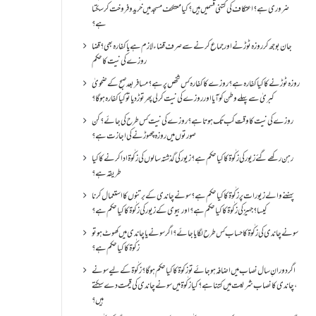
ضروری ہے؟اعتکاف کی کتنی قسمیں ہیں؟کیا معتکف مسجد میں خرید و فروخت کر سکتا
ہے؟
جان بوجھ کر روزہ ٹوڑنے اور جماع کرنے سے صرف قضاء لازم ہے یا کفارہ بھی؟ قضا
روزے کی نیت کا حکم
روزہ ٹوڑنے کا کیا کفارہ ہے؟روزے کا کفارہ کس شخص پر ہے؟ مسافر بعد صبح کے ضحویٰ
کبریٰ سے پہلے وطن کو آیا اور روزے کی نیت کر لی پھر توڑ دیا تو کیا کفارہ ہو گا؟
روزے کی نیت کا وقت کب تک ہوتا ہے؟ روزے کی نیت کس طرح کی جائے؟ کن
صورتوں میں روزہ چھوڑنے کی اجازت ہے؟
رہن رکھے گئے زیور کی زکٰوۃ کا کیا حکم ہے؟زیور کی گذشتہ سالوں کی زکٰوۃ ادا کرنے کا کیا
طریقہ ہے؟
پہننے والے زیورات پر زکٰوۃ کا کیا حکم ہے؟ سونے چاندی کے برتنوں کا استعمال کرنا
کیسا؟ جہیز کی زکٰوۃ کا کیا حکم ہے؟ اور بیوی کے زیور کی زکٰوۃ کا کیا حکم ہے؟
سونے چاندی کی زکٰوۃ کا حساب کس طرح لگایا جائے؟ اگر سونے یا چاندی میں کھوٹ ہو تو
زکٰوۃ کا کیا حکم ہے؟
اگر دورانِ سال نصاب میں اضافہ ہو جائے تو زکوۃ کا کیا حکم ہو گا؟ زکٰوۃ کے لیے سونے
،چاندی کا نصاب شریعت میں کتنا ہے؟ کیا زکٰوۃ میں سونے چاندی کی قیمت دے سکتے
ہیں؟