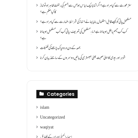
سترِ عورت سے کیا مراد ہے؟اگر اتنا باریک لباس ہو جس سے جسم کی رنگت ظاہر ہو تو نماز
کا کیا حکم ہے؟
مستعمل پانی کو کیسے قابلِ استعمال بنایا جائے؟ نماز کی شرائط ،طہارت سے کیا مراد ہے؟
کب کب تیمم باطل ہو جاتا ہے؟ ماءِ مستعمل کی تعریف ،پانی کب کب مستعمل ہو جاتا
ہے؟
جمعہ کے دن درود پاک پڑھنے کی فضیلت
شوہر اور بیوی کا اپنی صحبت یعنی ہمبستری کی باتیں دوسروں کے سامنے بیان کرنا
Categories
islam
Uncategorized
waqiyat
اسماءالحسنٰی اور ان کے فضائل