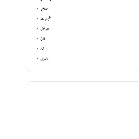
مضامین
مقبولیات
نعتیہ ادبی
نکاح
نماز
والدین