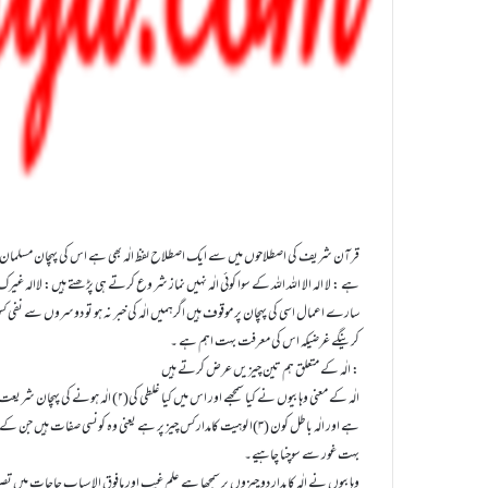
ہے : لا الہ الا اللہ اللہ کے سوا کوئی الٰہ نہیں نماز شر وع کرتے ہی پڑھتے ہیں: لاالہ غیرک یا
سارے اعمال اسی کی پہچان پر موقوف ہیں اگرہمیں الٰہ کی خبر نہ ہو تو دوسروں سے نفی کس
کرینگے غرضیکہ اس کی معرفت بہت اہم ہے ۔
الٰہ کے متعلق ہم تین چیز یں عرض کرتے ہیں :
ہے اور الٰہ باطل کون (۳)ا لوہیت کامدار کس چیز پر ہے یعنی وہ کونسی صفات ہ
بہت غور سے سوچنا چاہیے۔