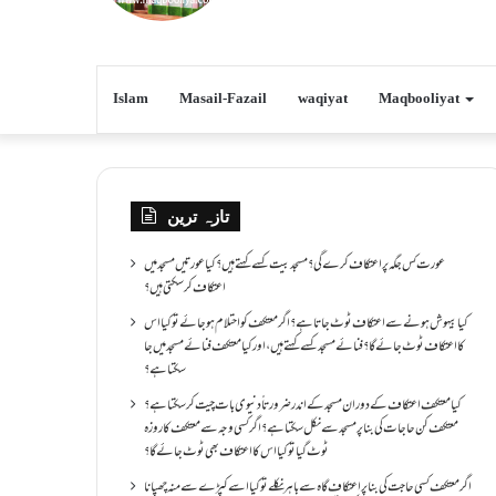
Islam
Masail-Fazail
waqiyat
Maqbooliyat
تازہ ترین
عورت کس جگہ پر اعتکاف کرے گی؟مسجد بیت کسے کہتے ہیں؟کیا عورتیں مسجد میں
اعتکاف کر سکتی ہیں؟
کیا بیہوش ہونے سے اعتکاف ٹوٹ جاتا ہے؟ اگر معتکف کو احتلام ہو جائے تو کیا اس
کا اعتکاف ٹوٹ جائے گا؟فنائے مسجد کسے کہتے ہیں ، اور کیا معتکف فنائے مسجد میں جا
سکتا ہے؟
کیا معتکف اعتکاف کے دوران مسجد کے اندر ضرورتاً دنیوی بات چیت کر سکتا ہے؟
معتکف کن حاجات کی بنا پر مسجد سے نکل سکتا ہے؟ اگر کسی وجہ سے معتکف کا روزہ
ٹوٹ گیا تو کیا اس کا اعتکاف بھی ٹوٹ جائے گا؟
اگر معتکف کسی حاجت کی بنا پر اعتکاف گاہ سے باہر نکلے تو کیا اسے کپڑے سے منہ چھپانا