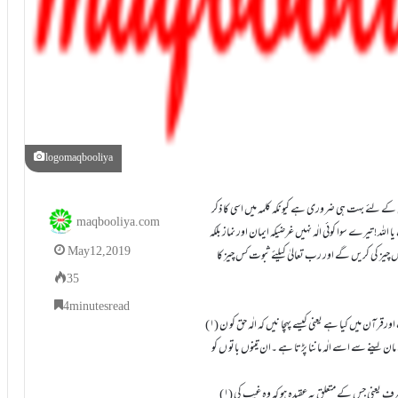
logomaqbooliya
قرآن شریف کی اصطلاحوں میں سے ایک اصطلاح لفظ الٰہ بھی ہے اس کی پہچان مسلمان کے لئے بہت ہی ضروری ہے کیونکہ کلمہ میں اسی کا ذکر
maqbooliya.com
 اللہ ! تیرے سوا کوئی الٰہ نہیں غرضیکہ ایمان اور نماز بلکہ
May 12, 2019
 چیز کی کریں گے اور رب تعالیٰ کیلئے ثبوت کس چیز کا
35
4 minutes read
(۱) الٰہ کے معنی وہابیوں نے کیا سمجھے اور اس میں کیا غلطی کی(۲) الٰہ ہونے کی پہچان شریعت اورقرآن میں کیا ہے یعنی کیسے پہچا نیں کہ الٰہ حق کو ن
یں جن کے مان لینے سے اسے الٰہ ماننا پڑتا ہے ۔ان تینوں باتو ں کو
(۱) وہابیوں نے الٰہ کا مدار دو چیزوں پر سمجھا ہے علم غیب اور مافوق الاسباب حاجات میں تصرف یعنی جس کے متعلق یہ عقیدہ ہو کہ وہ غیب کی