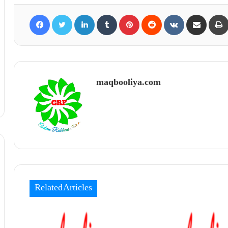
Facebook
Twitter
LinkedIn
Tumblr
Pinterest
Reddit
VKontakte
Share via Email
maqbooliya.com
Related Articles