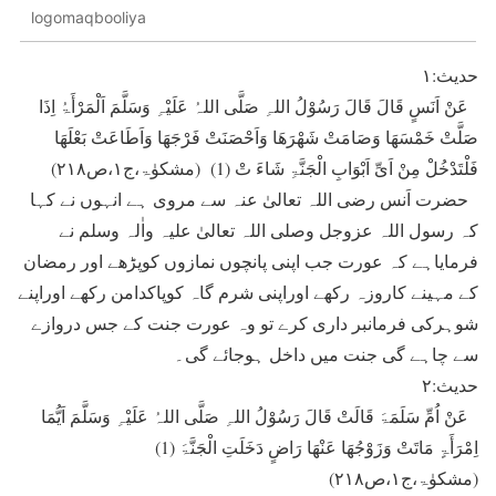
logomaqbooliya
حدیث:۱
عَنْ اَنَسٍ قَالَ قَالَ رَسُوْلُ اللہِ صَلَّی اللہُ عَلَیْہِ وَسَلَّمَ اَلْمَرْأَۃُ اِذَا
صَلَّتْ خَمْسَھَا وَصَامَتْ شَھْرَھَا وَاَحْصَنَتْ فَرْجَھَا وَاَطَاعَتْ بَعْلَھَا
فَلْتَدْخُلْ مِنْ اَیِّ اَبْوَابِ الْجَنَّۃِ شَاءَ تْ (1) (مشکوٰۃ،ج۱،ص۲۱۸)
حضرت اَنس رضی اللہ تعالیٰ عنہ سے مروی ہے انہوں نے کہا
کہ رسول اللہ عزوجل وصلی اللہ تعالیٰ علیہ واٰلہ وسلم نے
فرمایاہے کہ عورت جب اپنی پانچوں نمازوں کوپڑھے اور رمضان
کے مہینے کاروزہ رکھے اوراپنی شرم گاہ کوپاکدامن رکھے اوراپنے
شوہرکی فرمانبر داری کرے تو وہ عورت جنت کے جس دروازے
سے چاہے گی جنت میں داخل ہوجائے گی۔
حدیث:۲
عَنْ اُمِّ سَلَمَۃَ قَالَتْ قَالَ رَسُوْلُ اللہِ صَلَّی اللہُ عَلَیْہِ وَسَلَّمَ اَیُّمَا
اِمْرَأَۃٍ مَاتَتْ وَزَوْجُھَا عَنْھَا رَاضٍ دَخَلَتِ الْجَنَّۃَ (1)
(مشکوٰۃ،ج۱،ص۲۱۸)