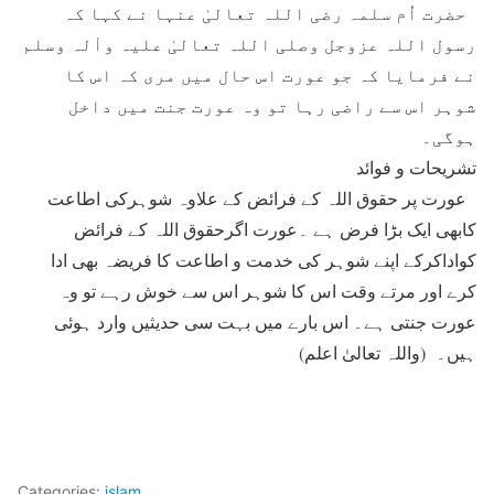
حضرت اُم سلمہ رضی اللہ تعالیٰ عنہا نے کہا کہ
رسول اللہ عزوجل وصلی اللہ تعالیٰ علیہ واٰلہ وسلم
نے فرمایا کہ جو عورت اس حال میں مری کہ اس کا
شوہر اس سے راضی رہا تو وہ عورت جنت میں داخل
ہوگی۔
تشریحات و فوائد
عورت پر حقوق اللہ کے فرائض کے علاوہ شوہرکی اطاعت
کابھی ایک بڑا فرض ہے ۔عورت اگرحقوق اللہ کے فرائض
کواداکرکے اپنے شوہر کی خدمت و اطاعت کا فریضہ بھی ادا
کرے اور مرتے وقت اس کا شوہر اس سے خوش رہے تو وہ
عورت جنتی ہے۔ اس بارے میں بہت سی حدیثیں وارد ہوئی
ہیں۔ (واللہ تعالیٰ اعلم)
Categories:
islam