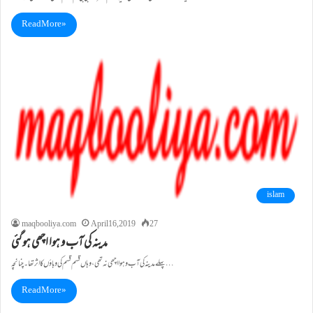
Read More »
islam
maqbooliya.com
April 16, 2019
27
مدینہ کی آب و ہوا اچھی ہو گئی
پہلے مدینہ کی آب و ہوا اچھی نہ تھی، وہاں قسم قسم کی وباؤں کا اثر تھا۔ چنانچہ…
Read More »