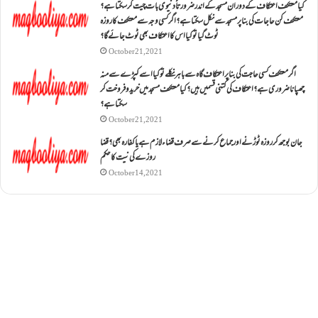
کیا معتکف اعتکاف کے دوران مسجد کے اندر ضرورتاً دنیوی بات چیت کر سکتا ہے؟
معتکف کن حاجات کی بنا پر مسجد سے نکل سکتا ہے؟ اگر کسی وجہ سے معتکف کا روزہ
ٹوٹ گیا تو کیا اس کا اعتکاف بھی ٹوٹ جائے گا؟
October 21, 2021
اگر معتکف کسی حاجت کی بنا پر اعتکاف گاہ سے باہر نکلے تو کیا اسے کپڑے سے منہ
چھپانا ضروری ہے؟اعتکاف کی کتنی قسمیں ہیں؟کیا معتکف مسجد میں خرید و فروخت کر
سکتا ہے؟
October 21, 2021
جان بوجھ کر روزہ ٹوڑنے اور جماع کرنے سے صرف قضاء لازم ہے یا کفارہ بھی؟ قضا
روزے کی نیت کا حکم
October 14, 2021