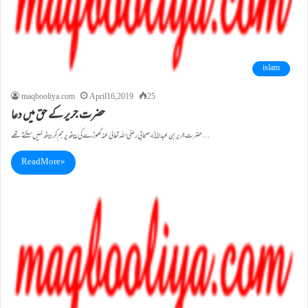
islam
maqbooliya.com
April 16, 2019
25
حضرت جریر کے حق میں دعا
حضرت جریر بن عبداﷲ صحابی رضی اللہ تعالیٰ عنہ گھوڑے کی پیٹھ پر جم کر بیٹھ نہیں سکتے تھے…
Read More »