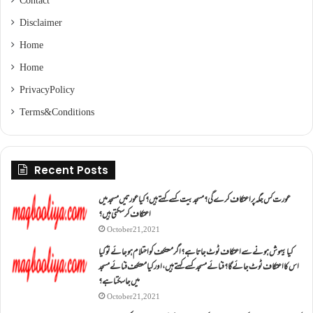
Contact
Disclaimer
Home
Home
Privacy Policy
Terms & Conditions
Recent Posts
عورت کس جگہ پر اعتکاف کرے گی؟مسجد بیت کسے کہتے ہیں؟کیا عورتیں مسجد میں
اعتکاف کر سکتی ہیں؟
October 21, 2021
کیا بیہوش ہونے سے اعتکاف ٹوٹ جاتا ہے؟ اگر معتکف کو احتلام ہو جائے تو کیا
اس کا اعتکاف ٹوٹ جائے گا؟فنائے مسجد کسے کہتے ہیں ، اور کیا معتکف فنائے مسجد
میں جا سکتا ہے؟
October 21, 2021