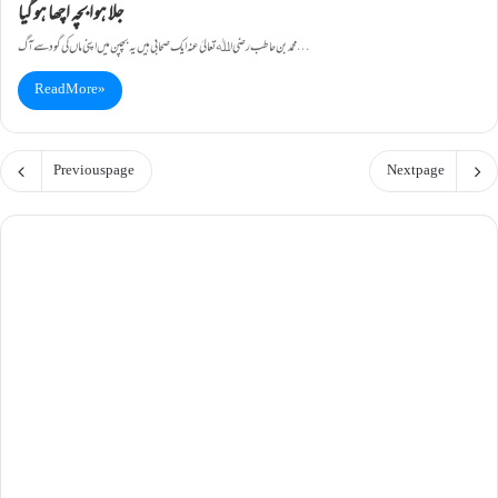
جلا ہوا بچہ اچھا ہو گیا
محمد بن حاطب رضی اﷲ تعالیٰ عنہ ایک صحابی ہیں یہ بچپن میں اپنی ماں کی گود سے آگ…
Read More »
Previous page
Next page