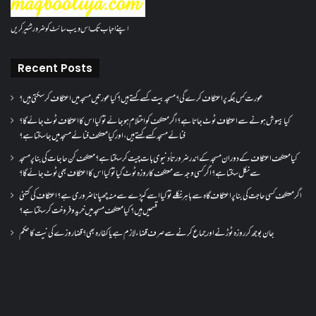
اپنے احباب تک اس ویب سائٹ کو ضرور شئیر کریں
Recent Posts
عورت کس جگہ پر اعتکاف کرے گی؟مسجد بیت کسے کہتے ہیں؟کیا عورتیں مسجد میں اعتکاف کر سکتی ہیں؟
کیا بیہوش ہونے سے اعتکاف ٹوٹ جاتا ہے؟ اگر معتکف کو احتلام ہو جائے تو کیا اس کا اعتکاف ٹوٹ جائے گا؟
فنائے مسجد کسے کہتے ہیں ، اور کیا معتکف فنائے مسجد میں جا سکتا ہے؟
کیا معتکف اعتکاف کے دوران مسجد کے اندر ضرورتاً دنیوی بات چیت کر سکتا ہے؟معتکف کن حاجات کی بنا پر مسجد
سے نکل سکتا ہے؟ اگر کسی وجہ سے معتکف کا روزہ ٹوٹ گیا تو کیا اس کا اعتکاف بھی ٹوٹ جائے گا؟
اگر معتکف کسی حاجت کی بنا پر اعتکاف گاہ سے باہر نکلے تو کیا اسے کپڑے سے منہ چھپانا ضروری ہے؟اعتکاف کی کتنی
قسمیں ہیں؟کیا معتکف مسجد میں خرید و فروخت کر سکتا ہے؟
جان بوجھ کر روزہ ٹوڑنے اور جماع کرنے سے صرف قضاء لازم ہے یا کفارہ بھی؟ قضا روزے کی نیت کا حکم