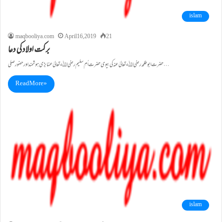
islam
maqbooliya.com
April 16, 2019
21
برکت اولاد کی دعا
حضرت ابوطلحہ رضی اﷲ تعالیٰ عنہ کی بیوی حضرت اُمِ سلیم رضی اﷲ تعالیٰ عنہا بڑی ہوشمند اور حضور صلی…
Read More »
islam