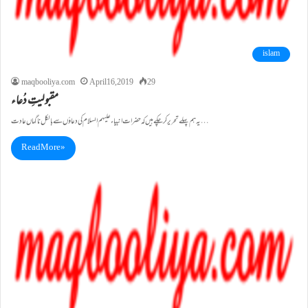
islam
maqbooliya.com
April 16, 2019
29
مقبولیتِ دُعاء
یہ ہم پہلے تحریر کر چکے ہیں کہ حضرات انبیاء علیہم السلام کی دعاؤں سے بالکل ناگہاں عادت…
Read More »