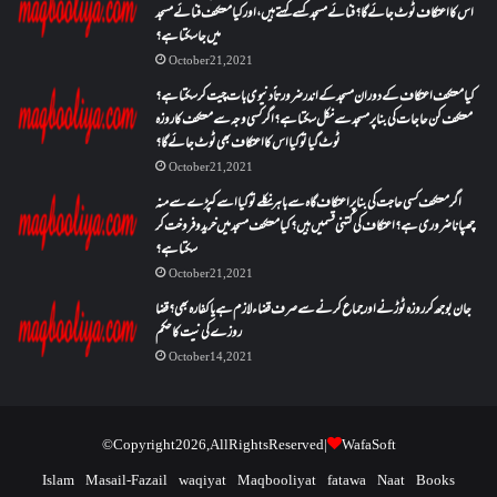
اس کا اعتکاف ٹوٹ جائے گا؟فنائے مسجد کسے کہتے ہیں ، اور کیا معتکف فنائے مسجد
میں جا سکتا ہے؟
October 21, 2021
کیا معتکف اعتکاف کے دوران مسجد کے اندر ضرورتاً دنیوی بات چیت کر سکتا ہے؟
معتکف کن حاجات کی بنا پر مسجد سے نکل سکتا ہے؟ اگر کسی وجہ سے معتکف کا روزہ
ٹوٹ گیا تو کیا اس کا اعتکاف بھی ٹوٹ جائے گا؟
October 21, 2021
اگر معتکف کسی حاجت کی بنا پر اعتکاف گاہ سے باہر نکلے تو کیا اسے کپڑے سے منہ
چھپانا ضروری ہے؟اعتکاف کی کتنی قسمیں ہیں؟کیا معتکف مسجد میں خرید و فروخت کر
سکتا ہے؟
October 21, 2021
جان بوجھ کر روزہ ٹوڑنے اور جماع کرنے سے صرف قضاء لازم ہے یا کفارہ بھی؟ قضا
روزے کی نیت کا حکم
October 14, 2021
© Copyright 2026, All Rights Reserved |
WafaSoft
Islam
Masail-Fazail
waqiyat
Maqbooliyat
fatawa
Naat
Books