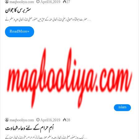
maqbooliya.com
April 16, 2019
27
ستر برس کا جوان
حضرت ابو قتادہ صحابی رضی اﷲ تعالیٰ عنہ کے حق میں حضور صلی اﷲ تعالیٰ علیہ وسلم نے…
Read More »
islam
maqbooliya.com
April 16, 2019
28
اُمِ حرام کے لئے دعاء شہادت
ایک روز حضور صلی اﷲ تعالیٰ علیہ وسلم حضرت بی بی اُمِ حرام رضی اﷲ تعالیٰ عنہا کے…