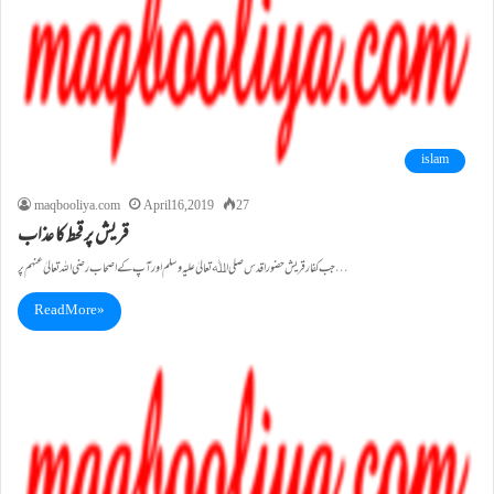
islam
maqbooliya.com
April 16, 2019
27
قریش پر قحط کا عذاب
جب کفار قریش حضوراقدس صلی اﷲ تعالیٰ علیہ وسلم اور آپ کے اصحاب رضی اللہ تعالیٰ عنہم پر…
Read More »