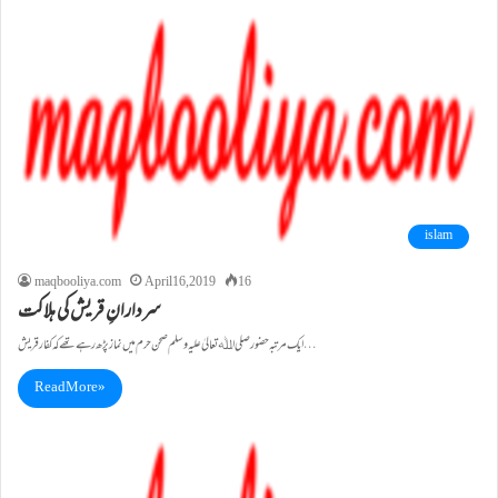
islam
maqbooliya.com
April 16, 2019
16
سردارانِ قریش کی ہلاکت
ایک مرتبہ حضور صلی اﷲ تعالیٰ علیہ وسلم صحن حرم میں نماز پڑھ رہے تھے کہ کفار قریش…
Read More »