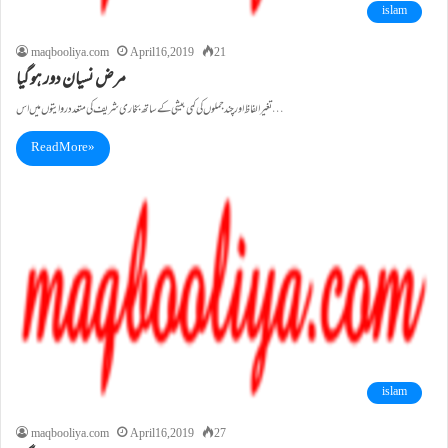
islam
maqbooliya.com
April 16, 2019
21
مرض نسیان دور ہو گیا
تغیر الفاظ اور چند جملوں کی کمی بیشی کے ساتھ بخاری شریف کی متعد د روایتوں میں اس…
Read More »
islam
maqbooliya.com
April 16, 2019
27