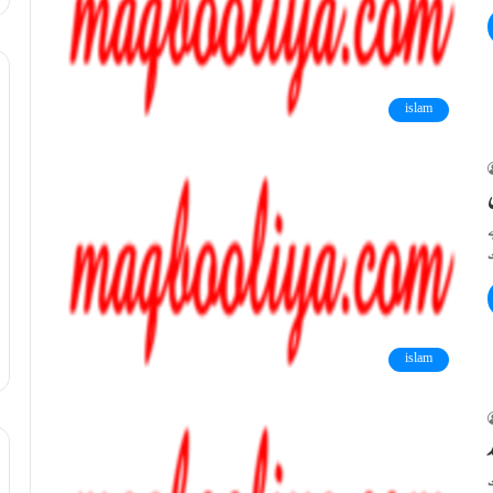
islam
ے
islam