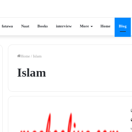
fatawa
Naat
Books
interview
More
Home
Blog
Home
/
Islam
Islam