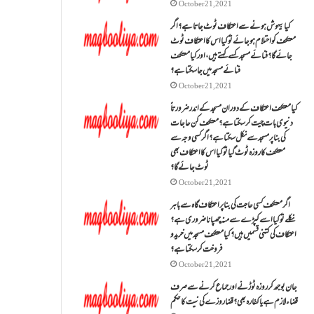
October 21, 2021
کیا بیہوش ہونے سے اعتکاف ٹوٹ جاتا ہے؟ اگر
معتکف کو احتلام ہو جائے تو کیا اس کا اعتکاف ٹوٹ
جائے گا؟فنائے مسجد کسے کہتے ہیں ، اور کیا معتکف
فنائے مسجد میں جا سکتا ہے؟
October 21, 2021
کیا معتکف اعتکاف کے دوران مسجد کے اندر ضرورتاً
دنیوی بات چیت کر سکتا ہے؟معتکف کن حاجات
کی بنا پر مسجد سے نکل سکتا ہے؟ اگر کسی وجہ سے
معتکف کا روزہ ٹوٹ گیا تو کیا اس کا اعتکاف بھی
ٹوٹ جائے گا؟
October 21, 2021
اگر معتکف کسی حاجت کی بنا پر اعتکاف گاہ سے باہر
نکلے تو کیا اسے کپڑے سے منہ چھپانا ضروری ہے؟
اعتکاف کی کتنی قسمیں ہیں؟کیا معتکف مسجد میں خرید و
فروخت کر سکتا ہے؟
October 21, 2021
جان بوجھ کر روزہ ٹوڑنے اور جماع کرنے سے صرف
قضاء لازم ہے یا کفارہ بھی؟ قضا روزے کی نیت کا حکم