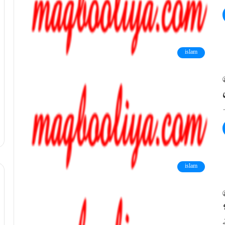
islam
islam