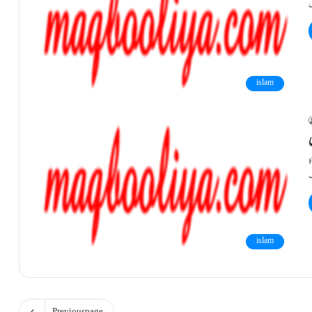
islam
ا
islam
Previous page