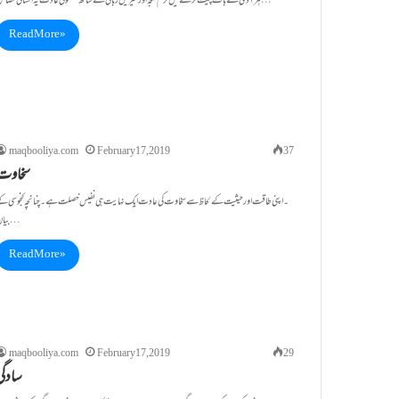
ہر آدمی سے بات چیت کرنے میں نرم لہجہ اور شیریں زبانی کے ساتھ گفتگو کی عادت یہ انسانی خصائل…
Read More »
maqbooliya.com
February 17, 2019
37
سخاوت
۔اپنی طاقت اور حیثیت کے لحاظ سے سخاوت کی عادت ایک نہایت ہی نفیس خصلت ہے۔ چنانچہ کنجوسی ک
بیان…
Read More »
maqbooliya.com
February 17, 2019
29
سادگی