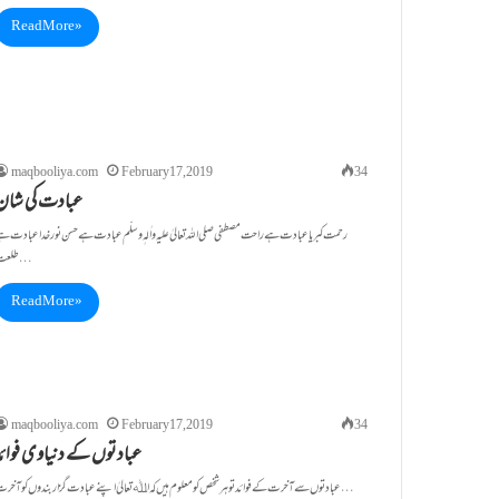
Read More »
maqbooliya.com
February 17, 2019
34
عبادت کی شان
رحمت کبریا عبادت ہے راحت مصطفی صلی اللہ تعالیٰ علیہ واٰلہٖ وسلّم عبادت ہے حسن نور خدا عبادت ہ
طلعت…
Read More »
maqbooliya.com
February 17, 2019
34
عبادتوں کے دنیاوی فوائد
عبادتوں سے آخرت کے فوائد تو ہر شخص کو معلوم ہیں کہ اﷲتعالیٰ اپنے عبادت گزار بندو ں کو آخرت…