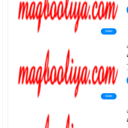
islam
islam