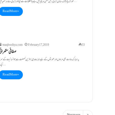
خوراک پوشاک سامان زندگی رہن سہن ہر چیز میں بے جا تکلفات سے بچنا اور زندگی کے ہر شعبہ میں…
Read More »
maqbooliya.com
February 17, 2019
33
صفائی ستھرائی
یہ مبارک عادت بھی مردوں اور عورتوں کے لیے نہایت ہی بہترین خصلت ہے جو انسانیت کے سر ک
ایک…
Read More »
Next page