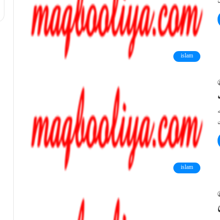
islam
ے
islam