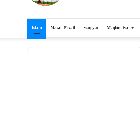
Islam
Masail-Fazail
waqiyat
Maqbooliyat