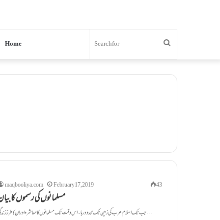
Search
Home
for
maqbooliya.com
February 17, 2019
43
مسلمانوں کی رسموں کا بیان
جب تک اسلام عرب کی زمین تک محدود رہا۔ اس وقت تک مسلمانوں کا معاشرہ اور ان کا طرز زندگی…