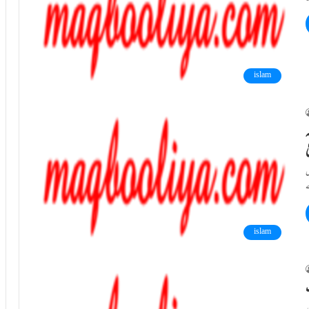
islam
ہ
ٰ
ں
islam
ب