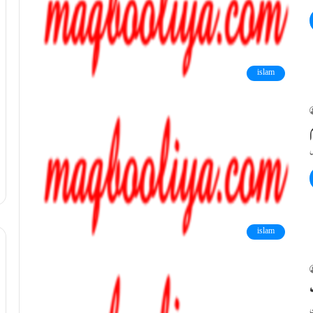
islam
م
islam
ب