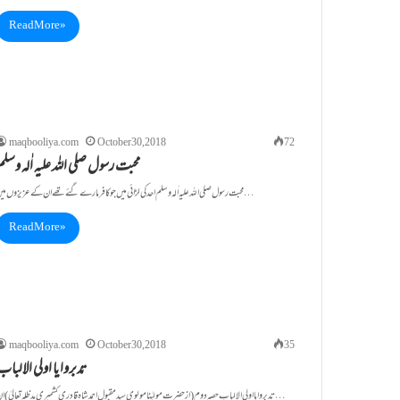
Read More »
maqbooliya.com
October 30, 2018
72
محبت رسول صلی اللہ علیہ اٰلہ وسل
محبت رسول صلی اللہ علیہ اٰلہ وسلم احد کی لڑائی میں جو کافر مارے گئے تھے ان کے عزیزوں میں…
Read More »
maqbooliya.com
October 30, 2018
35
تدبروایا اولی الالبا
تدبروایا اولی الالباب حصہ دوم ( از حضرت مولیٰنا مولوی سید مقبول احمد شاہ قادری کشمیری مدظلہ تعالیٰ ) ان…