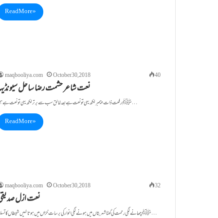
Read More »
maqbooliya.com
October 30, 2018
40
نعت شاعر حشمت رضا ساحل سیونڈیہہ
ﷺ رفعت ذات پیمبر لکھ یہی تو نعت ہے بعد خالق سب سے برتر لکھ یہی تو نعت ہے ہم…
Read More »
maqbooliya.com
October 30, 2018
32
نعت ازل صدیقی
ﷺ چھانے لگی رحمت کی گھٹا شہربتاں میں ہونے لگی انوار کی برسات خزاں میں ہوتا نہیں شیطاں کا تسلط…