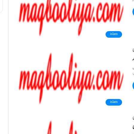
islam
ں
islam