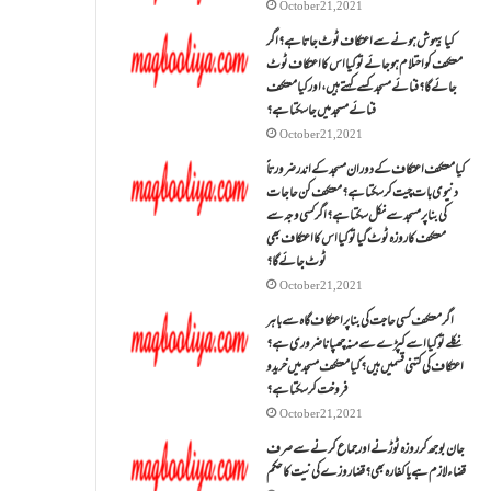
October 21, 2021
کیا بیہوش ہونے سے اعتکاف ٹوٹ جاتا ہے؟ اگر
معتکف کو احتلام ہو جائے تو کیا اس کا اعتکاف ٹوٹ
جائے گا؟فنائے مسجد کسے کہتے ہیں ، اور کیا معتکف
فنائے مسجد میں جا سکتا ہے؟
October 21, 2021
کیا معتکف اعتکاف کے دوران مسجد کے اندر ضرورتاً
دنیوی بات چیت کر سکتا ہے؟معتکف کن حاجات
کی بنا پر مسجد سے نکل سکتا ہے؟ اگر کسی وجہ سے
معتکف کا روزہ ٹوٹ گیا تو کیا اس کا اعتکاف بھی
ٹوٹ جائے گا؟
October 21, 2021
اگر معتکف کسی حاجت کی بنا پر اعتکاف گاہ سے باہر
نکلے تو کیا اسے کپڑے سے منہ چھپانا ضروری ہے؟
اعتکاف کی کتنی قسمیں ہیں؟کیا معتکف مسجد میں خرید و
فروخت کر سکتا ہے؟
October 21, 2021
جان بوجھ کر روزہ ٹوڑنے اور جماع کرنے سے صرف
قضاء لازم ہے یا کفارہ بھی؟ قضا روزے کی نیت کا حکم