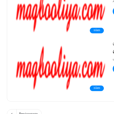
islam
islam
Previous page