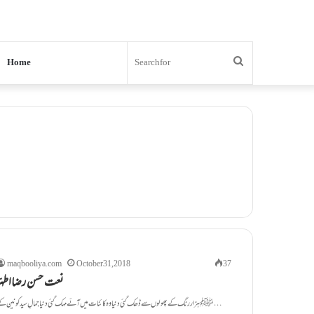
Search
Home
for
maqbooliya.com
October 31, 2018
37
نعت حسن رضااطہرؔ
ﷺ ہزار رنگ کے پھولوں سے ڈھک گئی دنیا وہ کائنات میں آئے مہک گئی دنیا جمالِ سید کونین کے…