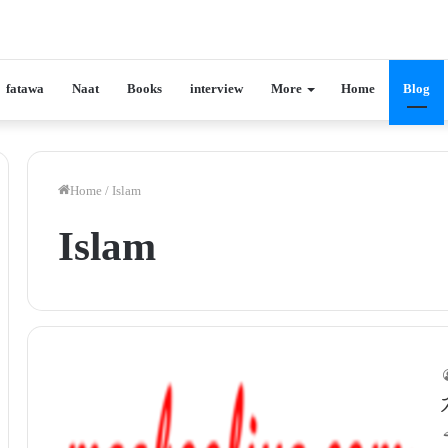
fatawa
Naat
Books
interview
More
Home
Blog
Home
/
Islam
Islam