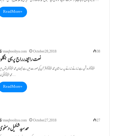
تدبروایا اولی الالباب ( از حضرت مولیٰنا مولوی سید مقبول احمد شاہ قادری کشمیری مدظلہ تعالیٰ ) عقل سلیم اور…
Read More »
maqbooliya.com
October 28, 2018
38
نعت رامچندرراج پریمی بنگلور
ﷺ روشن ہے زمانے زمانے پہ سدا شانِ محمدﷺ قرآن کی صورت میں ہے فیضانِ محمدﷺ باتوں می
محمدﷺکی خدا…
Read More »
maqbooliya.com
October 27, 2018
27
حمد سیدشکیل دسنوی