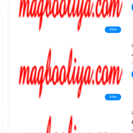
islam
islam