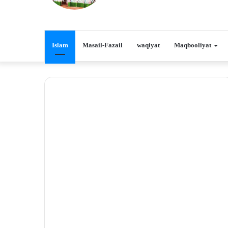
Islam
Masail-Fazail
waqiyat
Maqbooliyat