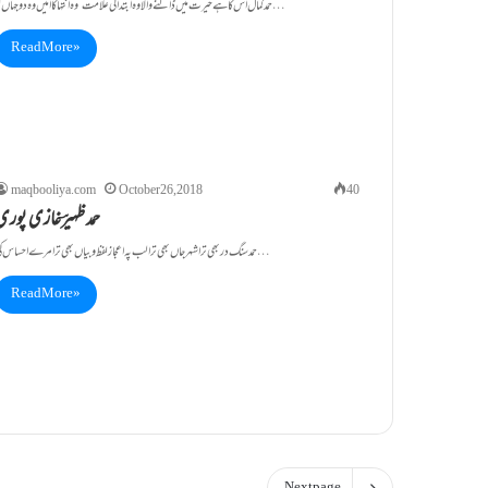
حمد کمال اس کا ہے حیرت میں ڈالنے والا وہ ابتدا کی علامت‘ وہ انتہا کا امیں وہ دوجہاں کو…
Read More »
maqbooliya.com
October 26, 2018
40
حمد ظہیرؔغازی پوری
حمد سنگ در بھی ترا شہر جاں بھی ترا لب پہ اعجاز لفظ و بیاں بھی ترا مرے احساس کی…
Read More »
Next page