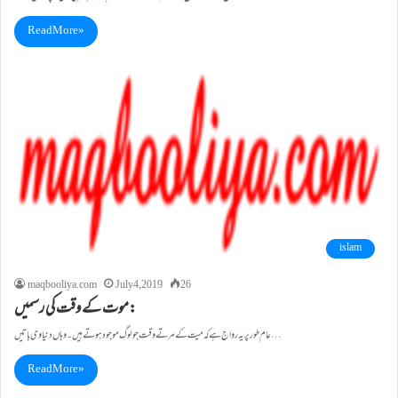
Read More »
islam
maqbooliya.com
July 4, 2019
26
موت کے وقت کی رسمیں:
عام طور پر یہ رواج ہے کہ میت کے مرتے وقت جو لوگ موجود ہوتے ہیں ۔ وہاں دنیاوی باتیں…
Read More »