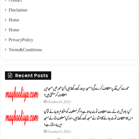
Contact
Disclaimer
Home
Home
Privacy Policy
Terms & Conditions
Recent Posts
عورت کس جگہ پر اعتکاف کرے گی؟مسجد بیت کسے کہتے ہیں؟کیا عورتیں مسجد میں
اعتکاف کر سکتی ہیں؟
October 21, 2021
کیا بیہوش ہونے سے اعتکاف ٹوٹ جاتا ہے؟ اگر معتکف کو احتلام ہو جائے تو کیا
اس کا اعتکاف ٹوٹ جائے گا؟فنائے مسجد کسے کہتے ہیں ، اور کیا معتکف فنائے مسجد
میں جا سکتا ہے؟
October 21, 2021