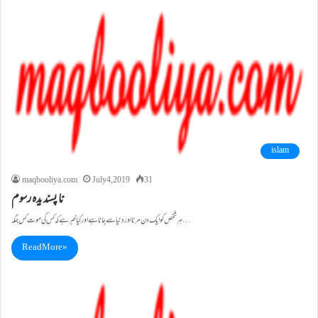
islam
maqbooliya.com
July 4, 2019
31
نا پسند یدہ رسوم
ہر شخص کو ایک دن مرنا اور دنیا سے جانا ہے اورکیا خبر ہے کہ کس کی موت کس جگہ…
Read More »