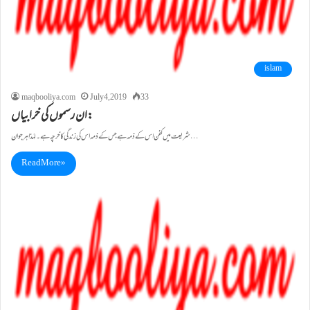
islam
maqbooliya.com
July 4, 2019
33
ان رسموں کی خرابیاں:
شریعت میں کفن اس کے ذمہ ہے جس کے ذمہ اس کی زندگی کا خرچہ ہے ۔ لہٰذا ہر جوان…
Read More »