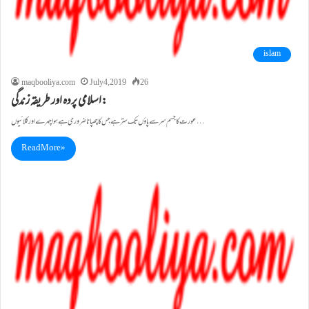
islam
maqbooliya.com
July 4, 2019
26
اسلامی پردہ اور طریقہ زندگی:
عورت کا جسم سر سے پاؤں تک ستر ہے جس کا چھپانا ضروری ہے سِوا چہرے اور کلائیوں…
Read More »