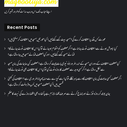
اپنے احباب تک اس ویب سائٹ کو ضرور شئیر کریں
Recent Posts
عورت کس جگہ پر اعتکاف کرے گی؟مسجد بیت کسے کہتے ہیں؟کیا عورتیں مسجد میں اعتکاف کر سکتی ہیں؟
کیا بیہوش ہونے سے اعتکاف ٹوٹ جاتا ہے؟ اگر معتکف کو احتلام ہو جائے تو کیا اس کا اعتکاف ٹوٹ جائے گا؟
فنائے مسجد کسے کہتے ہیں ، اور کیا معتکف فنائے مسجد میں جا سکتا ہے؟
کیا معتکف اعتکاف کے دوران مسجد کے اندر ضرورتاً دنیوی بات چیت کر سکتا ہے؟معتکف کن حاجات کی بنا پر مسجد
سے نکل سکتا ہے؟ اگر کسی وجہ سے معتکف کا روزہ ٹوٹ گیا تو کیا اس کا اعتکاف بھی ٹوٹ جائے گا؟
اگر معتکف کسی حاجت کی بنا پر اعتکاف گاہ سے باہر نکلے تو کیا اسے کپڑے سے منہ چھپانا ضروری ہے؟اعتکاف کی کتنی
قسمیں ہیں؟کیا معتکف مسجد میں خرید و فروخت کر سکتا ہے؟
جان بوجھ کر روزہ ٹوڑنے اور جماع کرنے سے صرف قضاء لازم ہے یا کفارہ بھی؟ قضا روزے کی نیت کا حکم