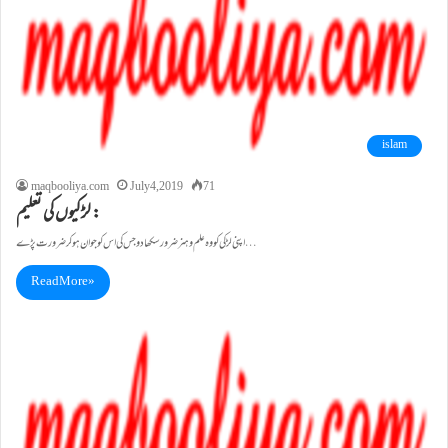
islam
maqbooliya.com
July 4, 2019
71
لڑکیوں کی تعلیم :
اپنی لڑکی کو وہ علم و ہنر ضرور سکھادو جس کی اس کو جوان ہوکر ضرور ت پڑے…
Read More »