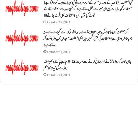
کیا معتکف اعتکاف کے دوران مسجد کے اندر ضرورتاً دنیوی بات چیت کر سکتا ہے؟
معتکف کن حاجات کی بنا پر مسجد سے نکل سکتا ہے؟ اگر کسی وجہ سے معتکف کا روزہ
ٹوٹ گیا تو کیا اس کا اعتکاف بھی ٹوٹ جائے گا؟
October 21, 2021
اگر معتکف کسی حاجت کی بنا پر اعتکاف گاہ سے باہر نکلے تو کیا اسے کپڑے سے منہ
چھپانا ضروری ہے؟اعتکاف کی کتنی قسمیں ہیں؟کیا معتکف مسجد میں خرید و فروخت کر
سکتا ہے؟
October 21, 2021
جان بوجھ کر روزہ ٹوڑنے اور جماع کرنے سے صرف قضاء لازم ہے یا کفارہ بھی؟ قضا
روزے کی نیت کا حکم
October 14, 2021