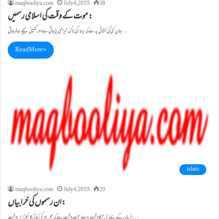
maqbooliya.com
July 4, 2019
38
موت کے وقت کی اسلامی رسمیں :
جان کنی کی نشانی یہ ہے کہ بیمار کی ناک ٹیڑھی پڑ جاتی ہے اورکنپٹی نیچے بیٹھ جاتی…
Read More »
islam
maqbooliya.com
July 4, 2019
20
ان رسموں کی خرابیاں:
انسان کے لئے نزع کا وقت بہت سخت وقت ہے کہ عمر بھر کی کمائی کا نچوڑ اس وقت…