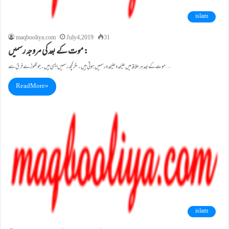
islam
maqbooliya.com
July 4, 2019
31
موت کے بعد کی مروجہ رسمیں :
موت کے بعد ہر علاقہ میں علیٰحدہ علیٰحدہ رسمیں ہوتی ہیں ۔مگر کچھ رسمیں ایسی ہیں ۔جو تھوڑے فرق سے…
Read More »
islam