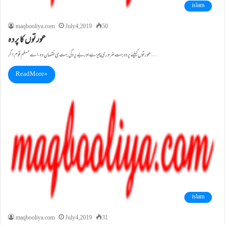
islam
maqbooliya.com
July 4, 2019
50
عورتوں کا پرد ہ
عورتوں کیلئے پردہ بہت ضروری چیز ہے اور بے پردگی بہت ہی نقصان دہ، اے مسلم قوم !اگر…
Read More »
islam
maqbooliya.com
July 4, 2019
31