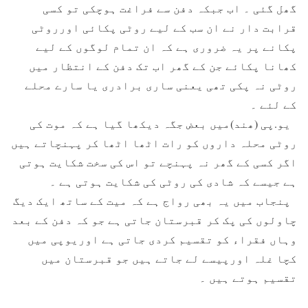
گھل گئی ۔ اب جبکہ دفن سے فراغت ہوچکی تو کسی
قرابت دار نے ان سب کے لیے روٹی پکائی اورروٹی
پکانے پر یہ ضروری ہے کہ ان تمام لوگوں کے لیے
کھانا پکائے جن کے گھر اب تک دفن کے انتظار میں
روٹی نہ پکی تھی یعنی ساری برادری یا سارے محلے
کے لئے ۔
یو.پی (ھند)میں بعض جگہ دیکھا گیا ہے کہ موت کی
روٹی محلہ داروں کو رات اٹھا اٹھا کر پہنچاتے ہیں
اگر کسی کے گھر نہ پہنچے تو اس کی سخت شکایت ہوتی
ہے جیسے کہ شادی کی روٹی کی شکایت ہوتی ہے ۔
پنجاب میں یہ بھی رواج ہے کہ میت کے ساتھ ایک دیگ
چاولوں کی پک کر قبرستان جاتی ہے جو کہ دفن کے بعد
وہاں فقراء کو تقسیم کردی جاتی ہے اوریوپی میں
کچا غلہ اورپیسے لے جاتے ہیں جو قبرستان میں
تقسیم ہوتے ہیں ۔