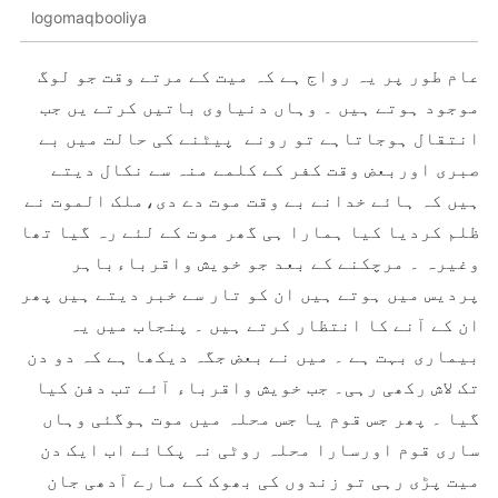
logomaqbooliya
عام طور پر یہ رواج ہے کہ میت کے مرتے وقت جو لوگ
موجود ہوتے ہیں ۔ وہاں دنیاوی باتیں کرتے یں جب
انتقال ہوجاتاہے تو رونے پیٹنے کی حالت میں بے
صبری اوربعض وقت کفر کے کلمے منہ سے نکال دیتے
ہیں کہ ہائے خدانے بے وقت موت دے دی،ملک الموت نے
ظلم کردیا کیا ہمارا ہی گھر موت کے لئے رہ گیا تھا
وغیرہ ۔ مرچکنے کے بعد جو خویش واقرباءباہر
پردیس میں ہوتے ہیں ان کو تار سے خبر دیتے ہیں پھر
ان کے آنے کا انتظار کرتے ہیں ۔ پنجاب میں یہ
بیماری بہت ہے ۔ میں نے بعض جگہ دیکھا ہے کہ دو دن
تک لاش رکھی رہی۔ جب خویش واقرباء آئے تب دفن کیا
گیا ۔ پھر جس قوم یا جس محلہ میں موت ہوگئی وہاں
ساری قوم اورسارا محلہ روٹی نہ پکائے اب ایک دن
میت پڑی رہی تو زندوں کی بھوک کے مارے آدھی جان