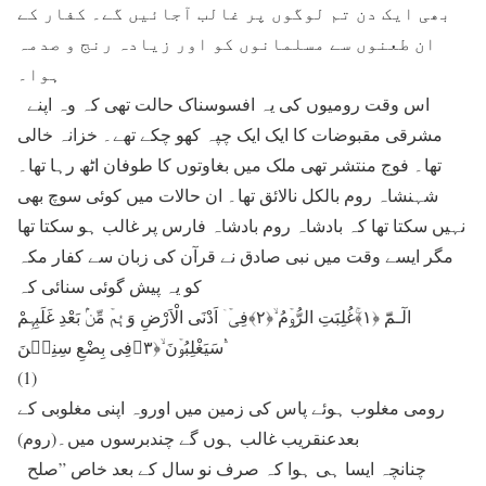
بھی ایک دن تم لوگوں پر غالب آجائیں گے۔ کفار کے
ان طعنوں سے مسلمانوں کو اور زیادہ رنج و صدمہ
ہوا۔
اس وقت رومیوں کی یہ افسوسناک حالت تھی کہ وہ اپنے
مشرقی مقبوضات کا ایک ایک چپہ کھو چکے تھے۔ خزانہ خالی
تھا۔ فوج منتشر تھی ملک میں بغاوتوں کا طوفان اٹھ رہا تھا۔
شہنشاہ روم بالکل نالائق تھا۔ ان حالات میں کوئی سوچ بھی
نہیں سکتا تھا کہ بادشاہ روم بادشاہ فارس پر غالب ہو سکتا تھا
مگر ایسے وقت میں نبی صادق نے قرآن کی زبان سے کفار مکہ
کو یہ پیش گوئی سنائی کہ
الٓـمّٓ ﴿۱﴾ۚغُلِبَتِ الرُّوۡمُ ۙ﴿۲﴾فِیۡۤ اَدْنَی الْاَرْضِ وَ ہُمۡ مِّنۡۢ بَعْدِ غَلَبِہِمْ
سَیَغْلِبُوۡنَ ۙ﴿۳﴾فِی بِضْعِ سِنِیۡنَ ۬ؕ
(1)
رومی مغلوب ہوئے پاس کی زمین میں اوروہ اپنی مغلوبی کے
بعدعنقریب غالب ہوں گے چندبرسوں میں۔(روم)
چنانچہ ایسا ہی ہوا کہ صرف نو سال کے بعد خاص ”صلح