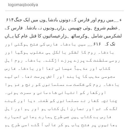
logomaqbooliya
۶۱۴ء ؁میں روم اور فارس کے دونوں بادشاہوں میں ایک جنگ
ِعظیم شروع ہوئی چھبیس ہزاریہودیوں نے بادشاہ فارس کے
لشکرمیں شامل ہوکرساٹھ ہزارعیسائیوں کا قتل عام کیا یہاں
تک کہ ۶۱۶ ؁ میں بادشاہ فارس کی فتح ہوگئی اور
بادشاہ روم کا لشکر بالکل ہی مغلوب ہوگیا اور
رومی سلطنت کے پرزے پرزے اڑگئے۔ بادشاہ روم اہل
کتاب اور مذہباً عیسائی تھا اور بادشاہ فارس
مجوسی مذہب کا پابند اور آتش پرست تھا۔ اس لیے
بادشاہ روم کی شکست سے مسلمانوں کو رنج و غم ہوا
اورکفار کو انتہائی شادمانی و مسرت ہوئی۔
چنانچہ کفار نے مسلمانوں کو طعنہ دیا اور کہنے
لگے کہ تم اور نصاریٰ اہل کتاب ہو اور ہم اور اہل
فارس بے کتاب ہیں جس طرح ہمارے بھائی تمہارے
بھائیوں پر فتح یاب ہو کر غالب آ گئے اسی طرح ہم