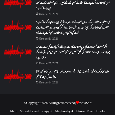
اس کا اعتکاف ٹوٹ جائے گا؟فنائے مسجد کسے کہتے ہیں ، اور کیا معتکف فنائے مسجد
میں جا سکتا ہے؟
October 21, 2021
کیا معتکف اعتکاف کے دوران مسجد کے اندر ضرورتاً دنیوی بات چیت کر سکتا ہے؟
معتکف کن حاجات کی بنا پر مسجد سے نکل سکتا ہے؟ اگر کسی وجہ سے معتکف کا روزہ
ٹوٹ گیا تو کیا اس کا اعتکاف بھی ٹوٹ جائے گا؟
October 21, 2021
اگر معتکف کسی حاجت کی بنا پر اعتکاف گاہ سے باہر نکلے تو کیا اسے کپڑے سے منہ
چھپانا ضروری ہے؟اعتکاف کی کتنی قسمیں ہیں؟کیا معتکف مسجد میں خرید و فروخت کر
سکتا ہے؟
October 21, 2021
جان بوجھ کر روزہ ٹوڑنے اور جماع کرنے سے صرف قضاء لازم ہے یا کفارہ بھی؟ قضا
روزے کی نیت کا حکم
October 14, 2021
© Copyright 2026, All Rights Reserved |
WafaSoft
Islam
Masail-Fazail
waqiyat
Maqbooliyat
fatawa
Naat
Books