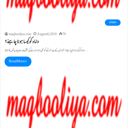
islam
maqbooliya.com
August 6, 2019
79
داماد کو کیسا ہونا چاہئے؟
داماد کو کیسا ہونا چاہئے؟ شادی کے بعد لڑکے کو بھی داماد ہونے کی حیثیّت سے چند باتوں کا لحاظ…
Read More »