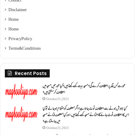
Contact
Disclaimer
Home
Home
Privacy Policy
Terms & Conditions
Recent Posts
عورت کس جگہ پر اعتکاف کرے گی؟مسجد بیت کسے کہتے ہیں؟کیا عورتیں مسجد میں
اعتکاف کر سکتی ہیں؟
October 21, 2021
کیا بیہوش ہونے سے اعتکاف ٹوٹ جاتا ہے؟ اگر معتکف کو احتلام ہو جائے تو کیا
اس کا اعتکاف ٹوٹ جائے گا؟فنائے مسجد کسے کہتے ہیں ، اور کیا معتکف فنائے مسجد
میں جا سکتا ہے؟
October 21, 2021