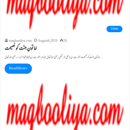
islam
maqbooliya.com
August 6, 2019
28
خاتونِ جنّت کو نصیحت
خاتونِ جنّت کو نصیحت حضرت سَیِّدُنا علی المرتضٰی رَضِیَ اللہُ تَعَالٰی عَنْہُ اور حضرت سَیِّدَتُنا فاطمۃُ الزّہراء رَضِیَ اللہُ تَعَالٰی…
Read More »