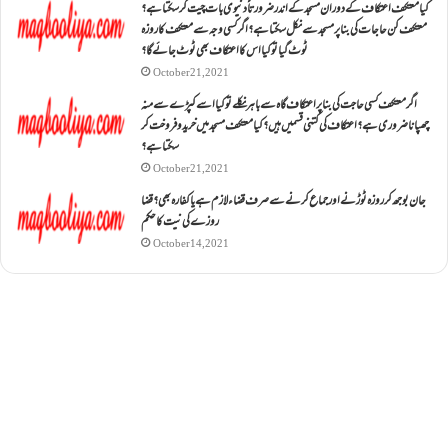
کیا معتکف اعتکاف کے دوران مسجد کے اندر ضرورتاً دنیوی بات چیت کر سکتا ہے؟
معتکف کن حاجات کی بنا پر مسجد سے نکل سکتا ہے؟ اگر کسی وجہ سے معتکف کا روزہ
ٹوٹ گیا تو کیا اس کا اعتکاف بھی ٹوٹ جائے گا؟
October 21, 2021
اگر معتکف کسی حاجت کی بنا پر اعتکاف گاہ سے باہر نکلے تو کیا اسے کپڑے سے منہ
چھپانا ضروری ہے؟اعتکاف کی کتنی قسمیں ہیں؟کیا معتکف مسجد میں خرید و فروخت کر
سکتا ہے؟
October 21, 2021
جان بوجھ کر روزہ ٹوڑنے اور جماع کرنے سے صرف قضاء لازم ہے یا کفارہ بھی؟ قضا
روزے کی نیت کا حکم
October 14, 2021