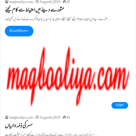
maqbooliya.com
August 6, 2019
38
مشورے دینے میں احتیاط سے کام لیجئے
مشورے دینے میں احتیاط سے کام لیجئے میٹھے میٹھے اسلامی بھائیو!میاں بیوی کا گھر بسانے یا اُجاڑنے میں کبھی کبھار…
Read More »
islam
maqbooliya.com
August 6, 2019
39
سسر کی ذِمّہ داریاں
سسر کی ذِمّہ داریاں میاں بیوی میں سے ہر ایک کا باپ چونکہ دوسرے کیلئے سُسر کی حیثیّت رکھتا ہے…