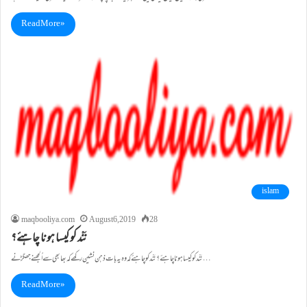
Read More »
islam
maqbooliya.com
August 6, 2019
28
نَنْد کو کیسا ہونا چاہئے؟
نَنْد کو کیسا ہونا چاہئے؟ نَنْد کو چاہئے کہ وہ یہ بات ذہن نشین رکھے کہ بھابھی سے اُلجھنے جھگڑنے…
Read More »