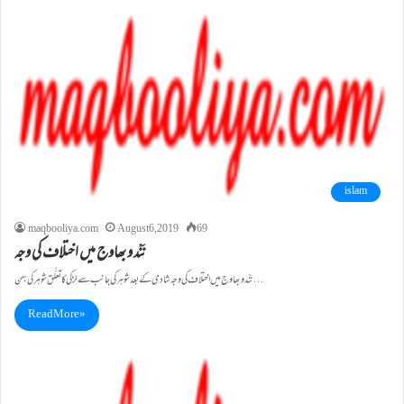
islam
maqbooliya.com
August 6, 2019
69
نَنْد و بھاوج میں اختلاف کی وجہ
نَنْد و بھاوج میں اختلاف کی وجہ شادی کے بعد شوہر کی جانب سے لڑکی کا تعلُّق شوہر کی بہن…
Read More »