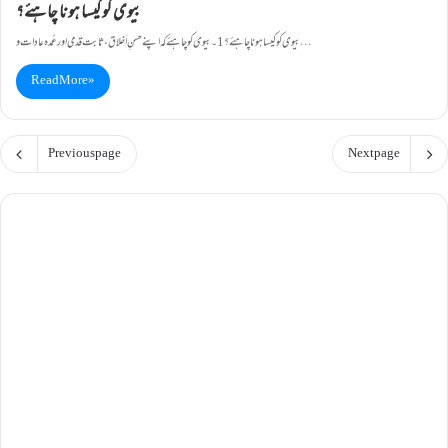
بیوی کو کیسا ہونا چاہئے؟
بیوی کو کیسا ہونا چاہئے؟ 1۔ بیوی کو چاہئے کہ اپنے حسنِ اَخلاق ، ثابت قدمی اور عُمدہ عادات و…
Read More »
Previous page
Next page