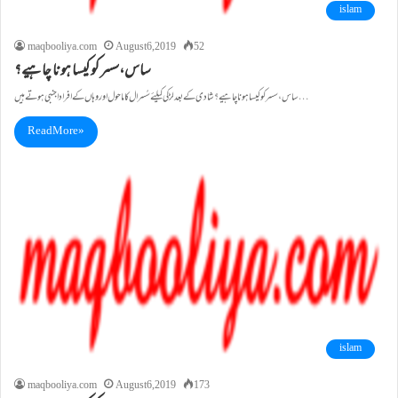
islam
maqbooliya.com
August 6, 2019
52
ساس،سسر کو کیسا ہونا چاہیے؟
ساس،سسر کو کیسا ہونا چاہیے؟ شادی کے بعد لڑکی کیلئے سُسرال کا ماحول اور وہاں کے افراد اجنبی ہوتے ہیں…
Read More »
islam
maqbooliya.com
August 6, 2019
173