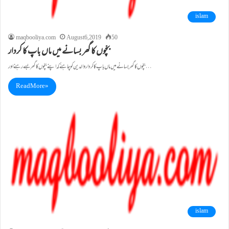
islam
maqbooliya.com
August 6, 2019
50
بچّوں کا گھر بسانے میں ماں باپ کا کردار
بچّوں کا گھر بسانے میں ماں باپ کا کردار والدین کو چاہئے کہ اپنے بچّوں کا گھر بسے رہنے اور…
Read More »
islam