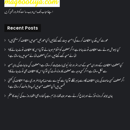
اپنے احباب تک اس ویب سائٹ کو ضرور شئیر کریں
Recent Posts
عورت کس جگہ پر اعتکاف کرے گی؟مسجد بیت کسے کہتے ہیں؟کیا عورتیں مسجد میں اعتکاف کر سکتی ہیں؟
کیا بیہوش ہونے سے اعتکاف ٹوٹ جاتا ہے؟ اگر معتکف کو احتلام ہو جائے تو کیا اس کا اعتکاف ٹوٹ جائے گا؟
فنائے مسجد کسے کہتے ہیں ، اور کیا معتکف فنائے مسجد میں جا سکتا ہے؟
کیا معتکف اعتکاف کے دوران مسجد کے اندر ضرورتاً دنیوی بات چیت کر سکتا ہے؟معتکف کن حاجات کی بنا پر مسجد
سے نکل سکتا ہے؟ اگر کسی وجہ سے معتکف کا روزہ ٹوٹ گیا تو کیا اس کا اعتکاف بھی ٹوٹ جائے گا؟
اگر معتکف کسی حاجت کی بنا پر اعتکاف گاہ سے باہر نکلے تو کیا اسے کپڑے سے منہ چھپانا ضروری ہے؟اعتکاف کی کتنی
قسمیں ہیں؟کیا معتکف مسجد میں خرید و فروخت کر سکتا ہے؟
جان بوجھ کر روزہ ٹوڑنے اور جماع کرنے سے صرف قضاء لازم ہے یا کفارہ بھی؟ قضا روزے کی نیت کا حکم