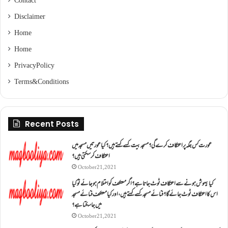
Contact
Disclaimer
Home
Home
Privacy Policy
Terms & Conditions
Recent Posts
عورت کس جگہ پر اعتکاف کرے گی؟مسجد بیت کسے کہتے ہیں؟کیا عورتیں مسجد میں
اعتکاف کر سکتی ہیں؟
October 21, 2021
کیا بیہوش ہونے سے اعتکاف ٹوٹ جاتا ہے؟ اگر معتکف کو احتلام ہو جائے تو کیا
اس کا اعتکاف ٹوٹ جائے گا؟فنائے مسجد کسے کہتے ہیں ، اور کیا معتکف فنائے مسجد
میں جا سکتا ہے؟
October 21, 2021