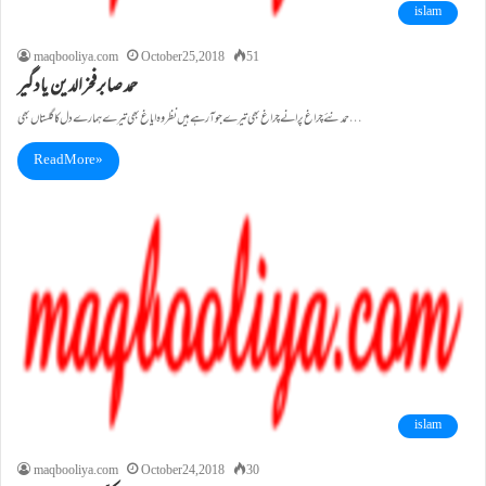
islam
maqbooliya.com
October 25, 2018
51
حمد صابرفخرالدین یادگیر
حمد نئے چراغ پرانے چراغ بھی تیرے جو آرہے ہیں نظر وہ ایاغ بھی تیرے ہمارے دل کا گلستاں بھی…
Read More »
islam
maqbooliya.com
October 24, 2018
30