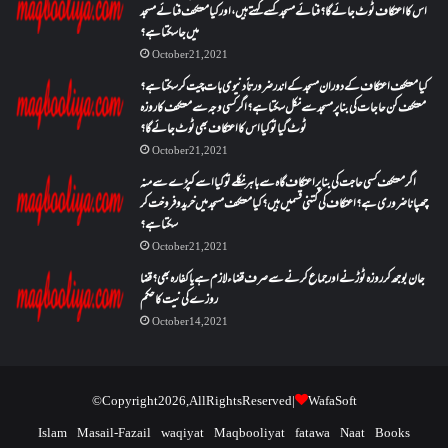
اس کا اعتکاف ٹوٹ جائے گا؟فنائے مسجد کسے کہتے ہیں ، اور کیا معتکف فنائے مسجد
میں جا سکتا ہے؟
October 21, 2021
کیا معتکف اعتکاف کے دوران مسجد کے اندر ضرورتاً دنیوی بات چیت کر سکتا ہے؟
معتکف کن حاجات کی بنا پر مسجد سے نکل سکتا ہے؟ اگر کسی وجہ سے معتکف کا روزہ
ٹوٹ گیا تو کیا اس کا اعتکاف بھی ٹوٹ جائے گا؟
October 21, 2021
اگر معتکف کسی حاجت کی بنا پر اعتکاف گاہ سے باہر نکلے تو کیا اسے کپڑے سے منہ
چھپانا ضروری ہے؟اعتکاف کی کتنی قسمیں ہیں؟کیا معتکف مسجد میں خرید و فروخت کر
سکتا ہے؟
October 21, 2021
جان بوجھ کر روزہ ٹوڑنے اور جماع کرنے سے صرف قضاء لازم ہے یا کفارہ بھی؟ قضا
روزے کی نیت کا حکم
October 14, 2021
© Copyright 2026, All Rights Reserved |
WafaSoft
Islam
Masail-Fazail
waqiyat
Maqbooliyat
fatawa
Naat
Books