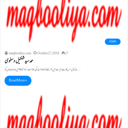
islam
maqbooliya.com
October 27, 2018
27
حمد سیدشکیل دسنوی
حمد کمال اس کا ہے حیرت میں ڈالنے والا وہ ابتدا کی علامت‘ وہ انتہا کا امیں وہ دوجہاں کو…
Read More »