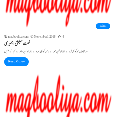
islam
maqbooliya.com
November 1, 2018
44
نعت میکش اجمیری
حمد شادماں مجھ کو بھی کردے یاالہ العالمین میرے دامن کو بھی بھردے یا الہ العالمین دائرے غم کے چھٹیں،…
Read More »