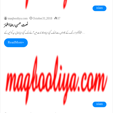
islam
maqbooliya.com
October 31, 2018
37
نعت حسن رضااطہرؔ
ﷺ ہزار رنگ کے پھولوں سے ڈھک گئی دنیا وہ کائنات میں آئے مہک گئی دنیا جمالِ سید کونین کے…
Read More »
islam