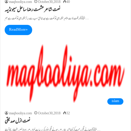
maqbooliya.com
October 30, 2018
40
نعت شاعر حشمت رضا ساحل سیونڈیہہ
ﷺ رفعت ذات پیمبر لکھ یہی تو نعت ہے بعد خالق سب سے برتر لکھ یہی تو نعت ہے ہم…
Read More »
islam
maqbooliya.com
October 30, 2018
32
نعت ازل صدیقی
ﷺ چھانے لگی رحمت کی گھٹا شہربتاں میں ہونے لگی انوار کی برسات خزاں میں ہوتا نہیں شیطاں کا تسلط…