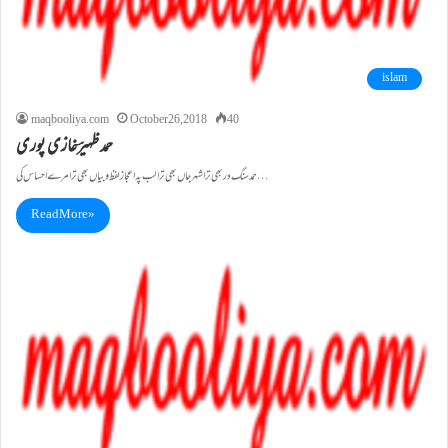
islam
maqbooliya.com
October 26, 2018
40
حمد ظہیرؔغازی پوری
حمد سنگ در بھی ترا شہر جاں بھی ترا لب پہ اعجاز لفظ و بیاں بھی ترا مرے احساس کی…
Read More »