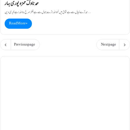
حمد ناوکؔ حمزہ پوری بہار
حمد ترے خیال سے ہے شوق میں نمو اللہ! ترے جمال سے ہے فکر سرخ رو اللہ! ہے تیری دین…
Read More »
Previous page
Next page