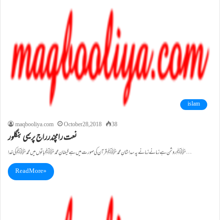
islam
maqbooliya.com
October 28, 2018
38
نعت رامچندرراج پریمی بنگلور
ﷺ روشن ہے زمانے زمانے پہ سدا شانِ محمدﷺ قرآن کی صورت میں ہے فیضانِ محمدﷺ باتوں میں محمدﷺکی خدا…
Read More »