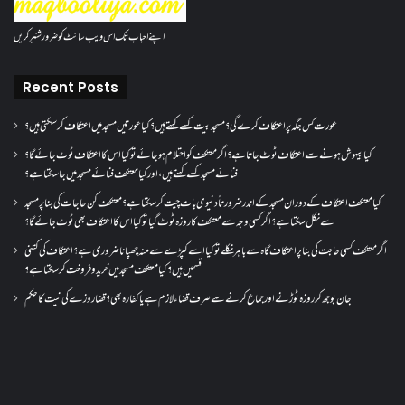
اپنے احباب تک اس ویب سائٹ کو ضرور شئیر کریں
Recent Posts
عورت کس جگہ پر اعتکاف کرے گی؟مسجد بیت کسے کہتے ہیں؟کیا عورتیں مسجد میں اعتکاف کر سکتی ہیں؟
کیا بیہوش ہونے سے اعتکاف ٹوٹ جاتا ہے؟ اگر معتکف کو احتلام ہو جائے تو کیا اس کا اعتکاف ٹوٹ جائے گا؟
فنائے مسجد کسے کہتے ہیں ، اور کیا معتکف فنائے مسجد میں جا سکتا ہے؟
کیا معتکف اعتکاف کے دوران مسجد کے اندر ضرورتاً دنیوی بات چیت کر سکتا ہے؟معتکف کن حاجات کی بنا پر مسجد
سے نکل سکتا ہے؟ اگر کسی وجہ سے معتکف کا روزہ ٹوٹ گیا تو کیا اس کا اعتکاف بھی ٹوٹ جائے گا؟
اگر معتکف کسی حاجت کی بنا پر اعتکاف گاہ سے باہر نکلے تو کیا اسے کپڑے سے منہ چھپانا ضروری ہے؟اعتکاف کی کتنی
قسمیں ہیں؟کیا معتکف مسجد میں خرید و فروخت کر سکتا ہے؟
جان بوجھ کر روزہ ٹوڑنے اور جماع کرنے سے صرف قضاء لازم ہے یا کفارہ بھی؟ قضا روزے کی نیت کا حکم