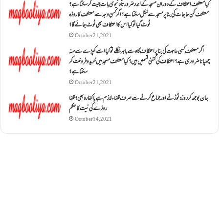
کیا معتکف اعتکاف کے دوران مسجد کے اندر ضرورتاً دنیوی بات چیت کر سکتا ہے؟
معتکف کن حاجات کی بنا پر مسجد سے نکل سکتا ہے؟ اگر کسی وجہ سے معتکف کا روزہ
ٹوٹ گیا تو کیا اس کا اعتکاف بھی ٹوٹ جائے گا؟
October 21, 2021
اگر معتکف کسی حاجت کی بنا پر اعتکاف گاہ سے باہر نکلے تو کیا اسے کپڑے سے منہ
چھپانا ضروری ہے؟اعتکاف کی کتنی قسمیں ہیں؟کیا معتکف مسجد میں خرید و فروخت کر
سکتا ہے؟
October 21, 2021
جان بوجھ کر روزہ ٹوڑنے اور جماع کرنے سے صرف قضاء لازم ہے یا کفارہ بھی؟ قضا
روزے کی نیت کا حکم
October 14, 2021