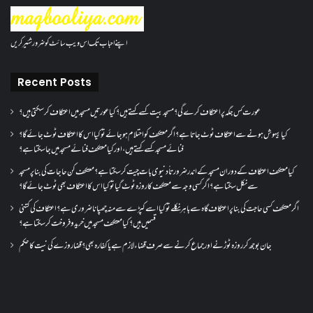
اپنے احباب تک اس ویب سائٹ کو ضرور شئیر کریں
Recent Posts
عورت کس جگہ پر اعتکاف کرے گی؟مسجد بیت کسے کہتے ہیں؟کیا عورتیں مسجد میں اعتکاف کر سکتی ہیں؟
کیا بیہوش ہونے سے اعتکاف ٹوٹ جاتا ہے؟ اگر معتکف کو احتلام ہو جائے تو کیا اس کا اعتکاف ٹوٹ جائے گا؟
فنائے مسجد کسے کہتے ہیں ، اور کیا معتکف فنائے مسجد میں جا سکتا ہے؟
کیا معتکف اعتکاف کے دوران مسجد کے اندر ضرورتاً دنیوی بات چیت کر سکتا ہے؟معتکف کن حاجات کی بنا پر مسجد
سے نکل سکتا ہے؟ اگر کسی وجہ سے معتکف کا روزہ ٹوٹ گیا تو کیا اس کا اعتکاف بھی ٹوٹ جائے گا؟
اگر معتکف کسی حاجت کی بنا پر اعتکاف گاہ سے باہر نکلے تو کیا اسے کپڑے سے منہ چھپانا ضروری ہے؟اعتکاف کی کتنی
قسمیں ہیں؟کیا معتکف مسجد میں خرید و فروخت کر سکتا ہے؟
جان بوجھ کر روزہ ٹوڑنے اور جماع کرنے سے صرف قضاء لازم ہے یا کفارہ بھی؟ قضا روزے کی نیت کا حکم