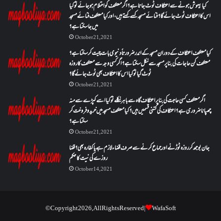
کیا بیہوش ہونے سے اعتکاف ٹوٹ جاتا ہے؟ اگر معتکف کو احتلام ہو جائے تو کیا
اس کا اعتکاف ٹوٹ جائے گا؟فنائے مسجد کسے کہتے ہیں ، اور کیا معتکف فنائے مسجد
میں جا سکتا ہے؟
October 21, 2021
کیا معتکف اعتکاف کے دوران مسجد کے اندر ضرورتاً دنیوی بات چیت کر سکتا ہے؟
معتکف کن حاجات کی بنا پر مسجد سے نکل سکتا ہے؟ اگر کسی وجہ سے معتکف کا روزہ
ٹوٹ گیا تو کیا اس کا اعتکاف بھی ٹوٹ جائے گا؟
October 21, 2021
اگر معتکف کسی حاجت کی بنا پر اعتکاف گاہ سے باہر نکلے تو کیا اسے کپڑے سے منہ
چھپانا ضروری ہے؟اعتکاف کی کتنی قسمیں ہیں؟کیا معتکف مسجد میں خرید و فروخت کر
سکتا ہے؟
October 21, 2021
جان بوجھ کر روزہ ٹوڑنے اور جماع کرنے سے صرف قضاء لازم ہے یا کفارہ بھی؟ قضا
روزے کی نیت کا حکم
October 14, 2021
© Copyright 2026, All Rights Reserved |
WafaSoft