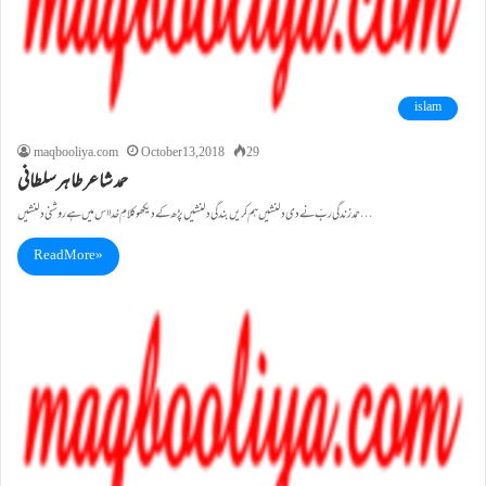
islam
maqbooliya.com
October 13, 2018
29
حمد شاعر طاہرسلطانی
حمد زندگی ربّ نے دی دلنشیں ہم کریں بندگی دلنشیں پڑھ کے دیکھو کلامِ خدا اس میں ہے روشنی دلنشیں…
Read More »