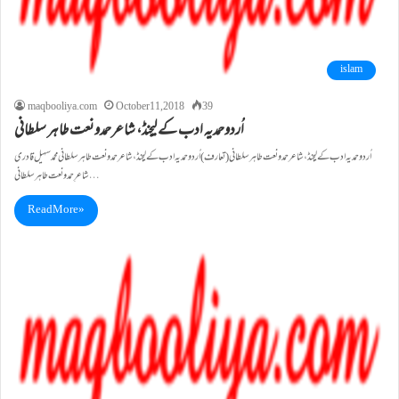
islam
maqbooliya.com
October 11, 2018
39
اُردوحمدیہ ادب کے لیجنڈ، شاعرحمدونعت طاہر سلطانی
اُردوحمدیہ ادب کے لیجنڈ، شاعرحمدونعت طاہر سلطانی (تعارف) اُردوحمدیہ ادب کے لیجنڈ، شاعرحمدونعت طاہر سلطانی محمدسہیل قادری
شاعرِحمدونعت طاہرسلطانی…
Read More »