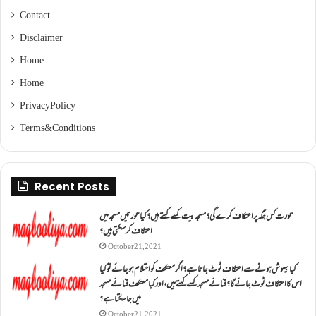
Contact
Disclaimer
Home
Home
Privacy Policy
Terms & Conditions
Recent Posts
عورت کس جگہ پر اعتکاف کرے گی؟مسجد بیت کسے کہتے ہیں؟کیا عورتیں مسجد میں
اعتکاف کر سکتی ہیں؟
October 21, 2021
کیا بیہوش ہونے سے اعتکاف ٹوٹ جاتا ہے؟ اگر معتکف کو احتلام ہو جائے تو کیا
اس کا اعتکاف ٹوٹ جائے گا؟فنائے مسجد کسے کہتے ہیں ، اور کیا معتکف فنائے مسجد
میں جا سکتا ہے؟
October 21, 2021