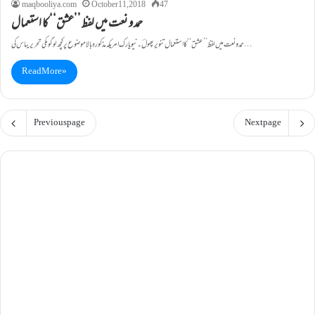
maqbooliya.com
October 11, 2018
47
حمد و نعت میں لفظ ’’عشق‘‘ کا استعمال
حمد و نعت میں لفظ ’’عشق‘‘ کا استعمال تنویرپھولؔ۔نیویارک امریکہ مذکورہ بالا موضوع پر کچھ لوگوںکی تحریریںاس کی…
Read More »
Previous page
Next page