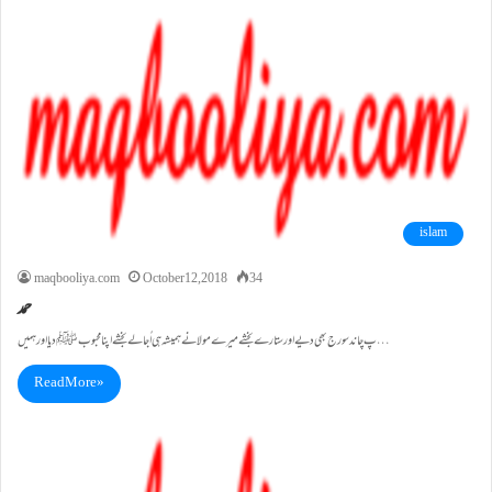
islam
maqbooliya.com
October 12, 2018
34
حمد
پ چاند سورج بھی دیے اور ستارے بخشے میرے مولا نے ہمیشہ ہی اُجالے بخشے اپنا محبوبﷺ دیا اور ہمیں…
Read More »