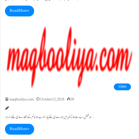
Read More »
islam
maqbooliya.com
October 12, 2018
39
حمد
حمد فضلِ ربّ سے خانۂ کعبہ میں تارے ہی چُنے چار سُو ربِّ دو عالم کے نظارے ہی چُنے سرور…
Read More »