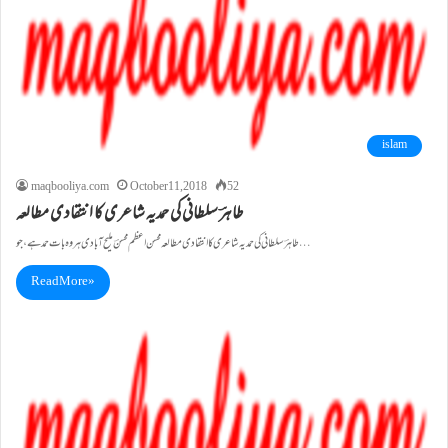
islam
maqbooliya.com
October 11, 2018
52
طاہرؔ سلطانی کی حمدیہ شاعری کا انتقادی مطالعہ
طاہرؔ سلطانی کی حمدیہ شاعری کا انتقادی مطالعہ محسن اعظم محسنؔ ملیح آبادی ہر وہ بات حمد ہے ، جو…
Read More »