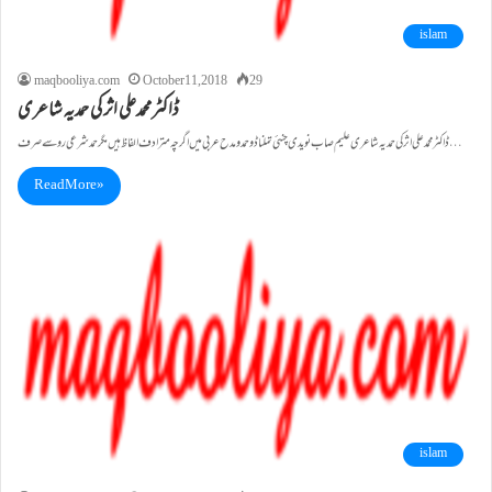
islam
maqbooliya.com
October 11, 2018
29
ڈاکٹرمحمدعلی اثر کی حمدیہ شاعری
ڈاکٹرمحمدعلی اثر کی حمدیہ شاعری علیم صاب نویدی چنئی تملناڈو حمدومدح عربی میں اگرچہ مترادف الفاظ ہیں مگرحمدشرعی روسے صرف…
Read More »
islam