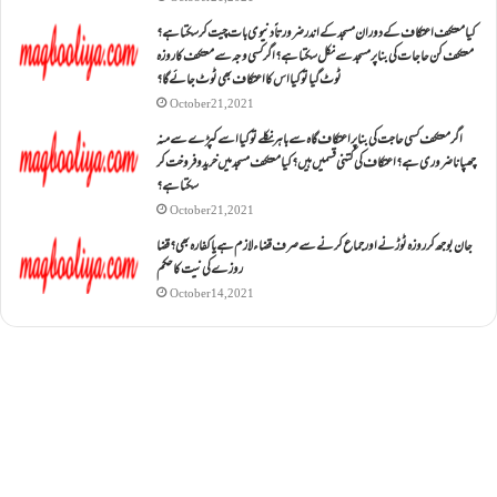
کیا معتکف اعتکاف کے دوران مسجد کے اندر ضرورتاً دنیوی بات چیت کر سکتا ہے؟
معتکف کن حاجات کی بنا پر مسجد سے نکل سکتا ہے؟ اگر کسی وجہ سے معتکف کا روزہ
ٹوٹ گیا تو کیا اس کا اعتکاف بھی ٹوٹ جائے گا؟
October 21, 2021
اگر معتکف کسی حاجت کی بنا پر اعتکاف گاہ سے باہر نکلے تو کیا اسے کپڑے سے منہ
چھپانا ضروری ہے؟اعتکاف کی کتنی قسمیں ہیں؟کیا معتکف مسجد میں خرید و فروخت کر
سکتا ہے؟
October 21, 2021
جان بوجھ کر روزہ ٹوڑنے اور جماع کرنے سے صرف قضاء لازم ہے یا کفارہ بھی؟ قضا
روزے کی نیت کا حکم
October 14, 2021