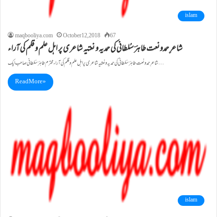
islam
maqbooliya.com
October 12, 2018
67
شاعرِ حمدونعت طاہرؔ سُلطانی کی حمدیہ و نعتیہ شاعری پر اہل علم و قلم کی آراء
شاعرِ حمدونعت طاہرؔ سُلطانی کی حمدیہ و نعتیہ شاعری پر اہل علم و قلم کی آراء محترم طاہرؔسُلطانی صاحب ایک…
Read More »
islam