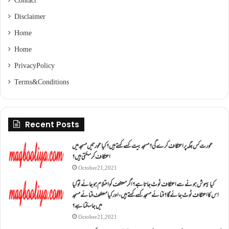
Contact
Disclaimer
Home
Home
Privacy Policy
Terms & Conditions
Recent Posts
عورت کس جگہ پر اعتکاف کرے گی؟مسجد بیت کسے کہتے ہیں؟کیا عورتیں مسجد میں
اعتکاف کر سکتی ہیں؟
October 21, 2021
کیا بیہوش ہونے سے اعتکاف ٹوٹ جاتا ہے؟ اگر معتکف کو احتلام ہو جائے تو کیا
اس کا اعتکاف ٹوٹ جائے گا؟فنائے مسجد کسے کہتے ہیں ، اور کیا معتکف فنائے مسجد
میں جا سکتا ہے؟
October 21, 2021