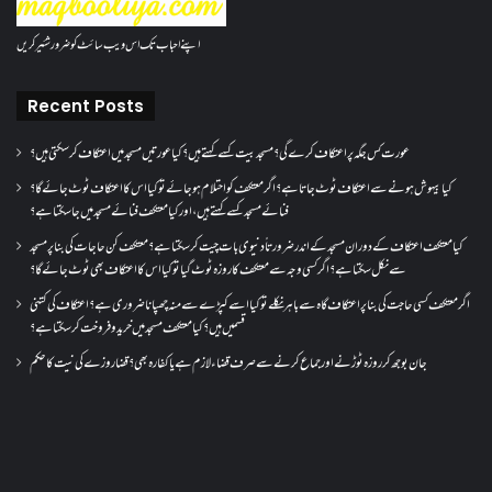
اپنے احباب تک اس ویب سائٹ کو ضرور شئیر کریں
Recent Posts
عورت کس جگہ پر اعتکاف کرے گی؟مسجد بیت کسے کہتے ہیں؟کیا عورتیں مسجد میں اعتکاف کر سکتی ہیں؟
کیا بیہوش ہونے سے اعتکاف ٹوٹ جاتا ہے؟ اگر معتکف کو احتلام ہو جائے تو کیا اس کا اعتکاف ٹوٹ جائے گا؟
فنائے مسجد کسے کہتے ہیں ، اور کیا معتکف فنائے مسجد میں جا سکتا ہے؟
کیا معتکف اعتکاف کے دوران مسجد کے اندر ضرورتاً دنیوی بات چیت کر سکتا ہے؟معتکف کن حاجات کی بنا پر مسجد
سے نکل سکتا ہے؟ اگر کسی وجہ سے معتکف کا روزہ ٹوٹ گیا تو کیا اس کا اعتکاف بھی ٹوٹ جائے گا؟
اگر معتکف کسی حاجت کی بنا پر اعتکاف گاہ سے باہر نکلے تو کیا اسے کپڑے سے منہ چھپانا ضروری ہے؟اعتکاف کی کتنی
قسمیں ہیں؟کیا معتکف مسجد میں خرید و فروخت کر سکتا ہے؟
جان بوجھ کر روزہ ٹوڑنے اور جماع کرنے سے صرف قضاء لازم ہے یا کفارہ بھی؟ قضا روزے کی نیت کا حکم