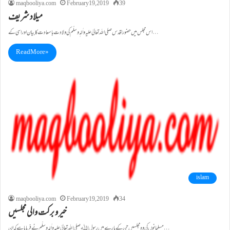
maqbooliya.com
February 19, 2019
39
میلاد شریف
اس مجلس میں حضور اقدس صلی اللہ تعالیٰ علیہ واٰلہٖ وسلّم کی ولادت با سعادت کا بیان اور اسی کے…
Read More »
islam
maqbooliya.com
February 19, 2019
34
خیر و برکت والی مجلسیں
مسلمانوں کی وہ مجلسیں جن کے بارے میں رسول اﷲصلی اللہ تعالیٰ علیہ واٰلہٖ وسلّم نے فرمایا ہے کہ ان…