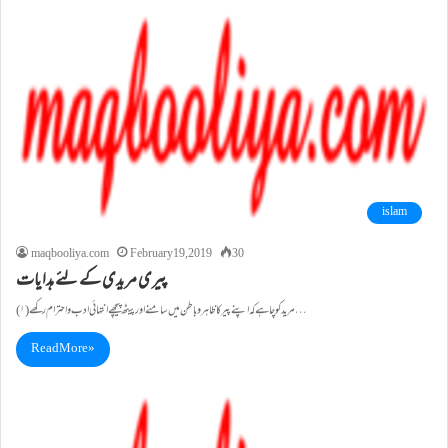
islam
maqbooliya.com
February 19, 2019
30
پیری مریدی کے لئے ہدایات
(۱)مرید کو چاہے کہ اپنے پیر کا ظاہر و باطن میں سامنے اور پیٹھ پیچھے انتہائی ادب و احترام رکھے…
Read More »