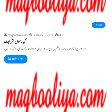
islam
maqbooliya.com
February 19, 2019
44
گیارہوں شریف
۔۱۱۔ ۱۲ ربیع الآخر کو حضرت غوث اعظم سیدنا شیخ عبدالقادر جیلانی رحمۃ اﷲعلیہ کے فضائل و مناقب اور آپ…
Read More »