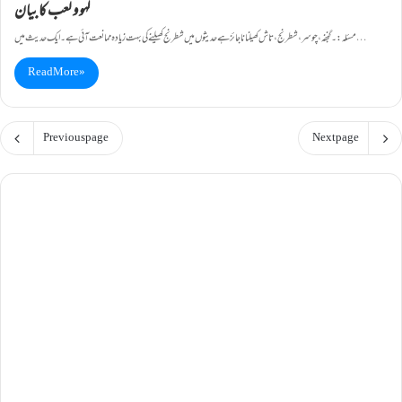
لہو و لعب کا بیان
مسئلہ:۔گنجفہ، چوسر، شطرنج، تاش کھیلنا ناجائز ہے حدیثوں میں شطرنج کھیلنے کی بہت زیادہ ممانعت آئی ہے ۔ایک حدیث میں…
Read More »
Previous page
Next page