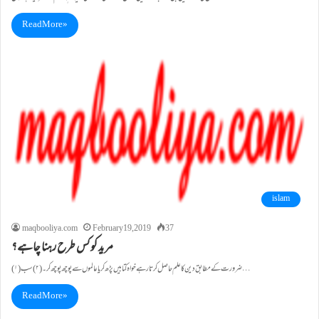
Read More »
islam
maqbooliya.com
February 19, 2019
37
مرید کو کس طرح رہنا چاہے؟
(۱)ضرورت کے مطابق دین کا علم حاصل کرتا رہے خواہ کتابیں پڑھ کر یا عالموں سے پوچھ پوچھ کر۔ (۲)سب…
Read More »