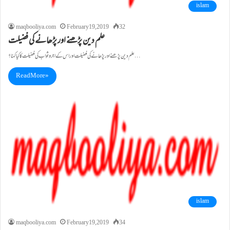
islam
maqbooliya.com
February 19, 2019
32
علم دین پڑھنے اور پڑھانے کی فضیلت
علم دین پڑھنے اور پڑھانے کی فضیلت اور اس کے اجر و ثواب کی فضیلت کا کیا کہنا؟…
Read More »
islam
maqbooliya.com
February 19, 2019
34