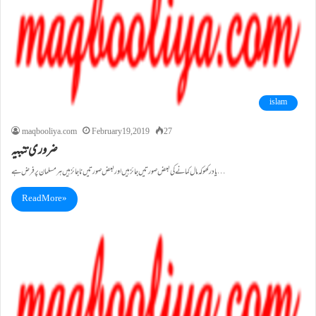
islam
maqbooliya.com
February 19, 2019
27
ضروری تنبیہ
یاد رکھو کہ مال کمانے کی بعض صورتیں جائز ہیں اور بعض صورتیں ناجائز ہیں ہر مسلمان پر فرض ہے…
Read More »