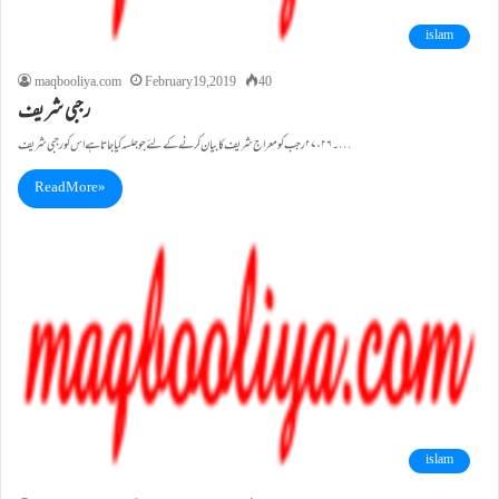
islam
maqbooliya.com
February 19, 2019
40
رجبی شریف
۔۲۶، ۲۷ رجب کو معراج شریف کا بیان کرنے کے لئے جو جلسہ کیا جاتا ہے اس کو رجبی شریف…
Read More »
islam