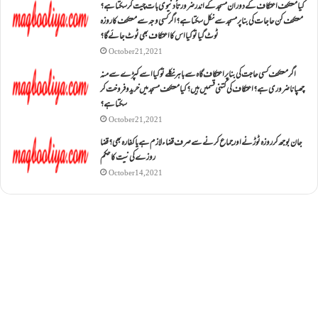
کیا معتکف اعتکاف کے دوران مسجد کے اندر ضرورتاً دنیوی بات چیت کر سکتا ہے؟
معتکف کن حاجات کی بنا پر مسجد سے نکل سکتا ہے؟ اگر کسی وجہ سے معتکف کا روزہ
ٹوٹ گیا تو کیا اس کا اعتکاف بھی ٹوٹ جائے گا؟
October 21, 2021
اگر معتکف کسی حاجت کی بنا پر اعتکاف گاہ سے باہر نکلے تو کیا اسے کپڑے سے منہ
چھپانا ضروری ہے؟اعتکاف کی کتنی قسمیں ہیں؟کیا معتکف مسجد میں خرید و فروخت کر
سکتا ہے؟
October 21, 2021
جان بوجھ کر روزہ ٹوڑنے اور جماع کرنے سے صرف قضاء لازم ہے یا کفارہ بھی؟ قضا
روزے کی نیت کا حکم
October 14, 2021