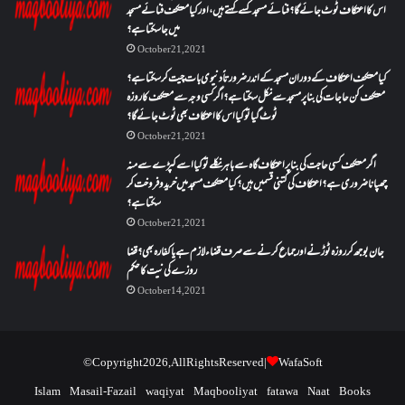
اس کا اعتکاف ٹوٹ جائے گا؟فنائے مسجد کسے کہتے ہیں ، اور کیا معتکف فنائے مسجد
میں جا سکتا ہے؟
October 21, 2021
کیا معتکف اعتکاف کے دوران مسجد کے اندر ضرورتاً دنیوی بات چیت کر سکتا ہے؟
معتکف کن حاجات کی بنا پر مسجد سے نکل سکتا ہے؟ اگر کسی وجہ سے معتکف کا روزہ
ٹوٹ گیا تو کیا اس کا اعتکاف بھی ٹوٹ جائے گا؟
October 21, 2021
اگر معتکف کسی حاجت کی بنا پر اعتکاف گاہ سے باہر نکلے تو کیا اسے کپڑے سے منہ
چھپانا ضروری ہے؟اعتکاف کی کتنی قسمیں ہیں؟کیا معتکف مسجد میں خرید و فروخت کر
سکتا ہے؟
October 21, 2021
جان بوجھ کر روزہ ٹوڑنے اور جماع کرنے سے صرف قضاء لازم ہے یا کفارہ بھی؟ قضا
روزے کی نیت کا حکم
October 14, 2021
© Copyright 2026, All Rights Reserved |
WafaSoft
Islam
Masail-Fazail
waqiyat
Maqbooliyat
fatawa
Naat
Books