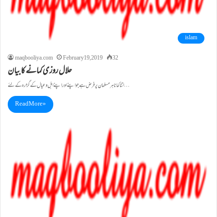
islam
maqbooliya.com
February 19, 2019
32
حلال روزی کمانے کا بیان
اتنا کمانا ہر مسلمان پر فرض ہے جو اپنے اور اپنے اہل و عیال کے گزارہ کے لئے…
Read More »