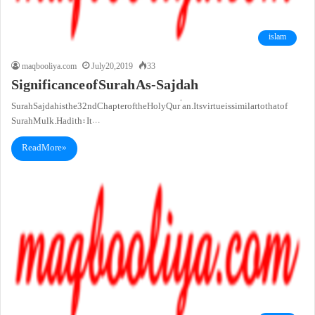
islam
maqbooliya.com
July 20, 2019
33
Significance of Surah As-Sajdah
Surah Sajdahis the 32nd Chapter of the Holy Qur’an. Its virtue is similar to that of
Surah Mulk. Hadith: It…
Read More »