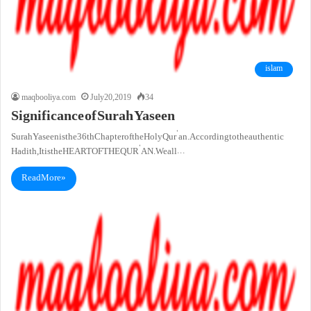
islam
maqbooliya.com
July 20, 2019
34
Significance of Surah Yaseen
Surah Yaseenisthe 36thChapter of the Holy Qur’an. According to the authentic
Hadith, It is the HEART OF THE QUR’AN.We all…
Read More »