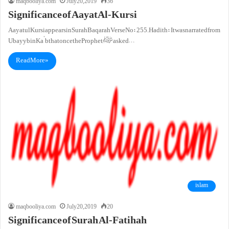
maqbooliya.com
July 20, 2019
36
Significance of AayatAl-Kursi
Aayatul Kursiappears in Surah BaqarahVerse No:255. Hadith: It was narrated from
Ubayy bin Ka’b that once the Prophet ﷺ asked…
Read More »
islam
maqbooliya.com
July 20, 2019
20
Significance of Surah Al-Fatihah