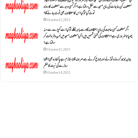
کیا معتکف اعتکاف کے دوران مسجد کے اندر ضرورتاً دنیوی بات چیت کر سکتا ہے؟
معتکف کن حاجات کی بنا پر مسجد سے نکل سکتا ہے؟ اگر کسی وجہ سے معتکف کا روزہ
ٹوٹ گیا تو کیا اس کا اعتکاف بھی ٹوٹ جائے گا؟
October 21, 2021
اگر معتکف کسی حاجت کی بنا پر اعتکاف گاہ سے باہر نکلے تو کیا اسے کپڑے سے منہ
چھپانا ضروری ہے؟اعتکاف کی کتنی قسمیں ہیں؟کیا معتکف مسجد میں خرید و فروخت کر
سکتا ہے؟
October 21, 2021
جان بوجھ کر روزہ ٹوڑنے اور جماع کرنے سے صرف قضاء لازم ہے یا کفارہ بھی؟ قضا
روزے کی نیت کا حکم
October 14, 2021