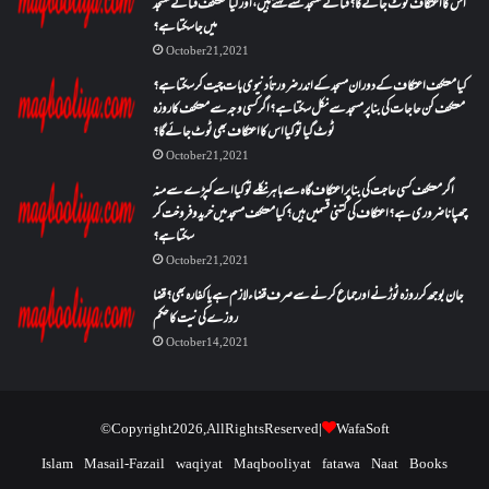
اس کا اعتکاف ٹوٹ جائے گا؟فنائے مسجد کسے کہتے ہیں ، اور کیا معتکف فنائے مسجد
میں جا سکتا ہے؟
October 21, 2021
کیا معتکف اعتکاف کے دوران مسجد کے اندر ضرورتاً دنیوی بات چیت کر سکتا ہے؟
معتکف کن حاجات کی بنا پر مسجد سے نکل سکتا ہے؟ اگر کسی وجہ سے معتکف کا روزہ
ٹوٹ گیا تو کیا اس کا اعتکاف بھی ٹوٹ جائے گا؟
October 21, 2021
اگر معتکف کسی حاجت کی بنا پر اعتکاف گاہ سے باہر نکلے تو کیا اسے کپڑے سے منہ
چھپانا ضروری ہے؟اعتکاف کی کتنی قسمیں ہیں؟کیا معتکف مسجد میں خرید و فروخت کر
سکتا ہے؟
October 21, 2021
جان بوجھ کر روزہ ٹوڑنے اور جماع کرنے سے صرف قضاء لازم ہے یا کفارہ بھی؟ قضا
روزے کی نیت کا حکم
October 14, 2021
© Copyright 2026, All Rights Reserved |
WafaSoft
Islam
Masail-Fazail
waqiyat
Maqbooliyat
fatawa
Naat
Books