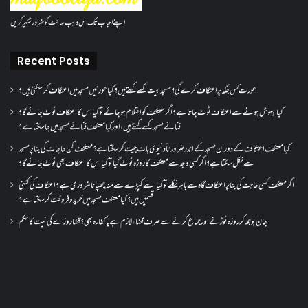
اپنے احباب تک اس ویب سائٹ کو ضرور شئیر کریں
Recent Posts
عورت کس جگہ پر اعتکاف کرے گی؟مسجد بیت کسے کہتے ہیں؟کیا عورتیں مسجد میں اعتکاف کر سکتی ہیں؟
کیا بیہوش ہونے سے اعتکاف ٹوٹ جاتا ہے؟ اگر معتکف کو احتلام ہو جائے تو کیا اس کا اعتکاف ٹوٹ جائے گا؟
فنائے مسجد کسے کہتے ہیں ، اور کیا معتکف فنائے مسجد میں جا سکتا ہے؟
کیا معتکف اعتکاف کے دوران مسجد کے اندر ضرورتاً دنیوی بات چیت کر سکتا ہے؟معتکف کن حاجات کی بنا پر مسجد
سے نکل سکتا ہے؟ اگر کسی وجہ سے معتکف کا روزہ ٹوٹ گیا تو کیا اس کا اعتکاف بھی ٹوٹ جائے گا؟
اگر معتکف کسی حاجت کی بنا پر اعتکاف گاہ سے باہر نکلے تو کیا اسے کپڑے سے منہ چھپانا ضروری ہے؟اعتکاف کی کتنی
قسمیں ہیں؟کیا معتکف مسجد میں خرید و فروخت کر سکتا ہے؟
جان بوجھ کر روزہ ٹوڑنے اور جماع کرنے سے صرف قضاء لازم ہے یا کفارہ بھی؟ قضا روزے کی نیت کا حکم