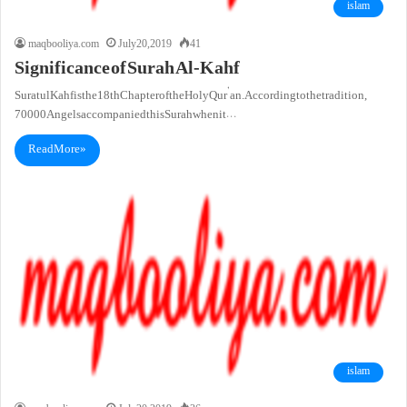
islam
maqbooliya.com
July 20, 2019
41
Significance of Surah Al-Kahf
SuratulKahf is the 18th Chapter of the Holy Qur’an. According to the tradition,
70000 Angels accompanied this Surah when it…
Read More »
islam