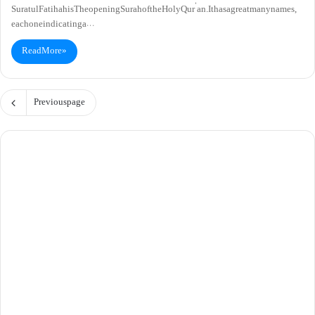
Suratul Fatihah is The opening Surah of the Holy Qur’an. It has a great many names,
each one indicating a…
Read More »
Previous page