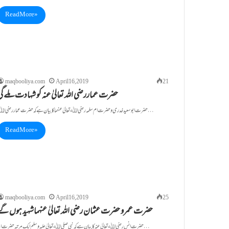
Read More »
maqbooliya.com
April 16, 2019
21
حضرت عماررضی اللہ تعالیٰ عنہ کو شہادت ملے گی
حضرت ابو سعید خدری و حضرت ام سلمہ رضی اﷲ تعالیٰ عنہما کا بیان ہے کہ حضرت عمار رضی اﷲ…
Read More »
maqbooliya.com
April 16, 2019
25
حضرت عمرو حضرت عثمان رضی اللہ تعالیٰ عنہماشہید ہوں گے
حضرت انس رضی اﷲ تعالیٰ عنہ کا بیان ہے کہ نبی صلی اﷲ تعالیٰ علیہ وسلم ایک مرتبہ حضرت ابو…