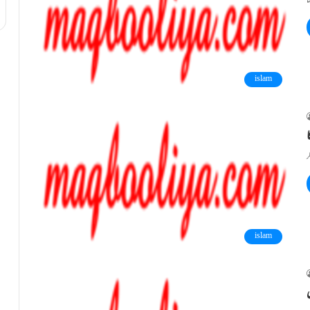
islam
islam