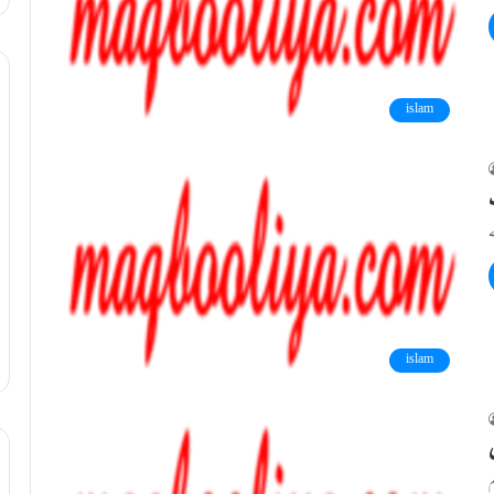
islam
islam