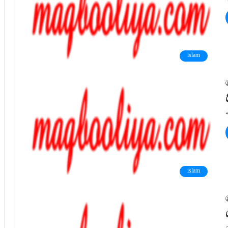
islam
islam