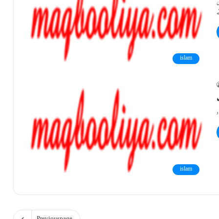
islam
islam
Previous page