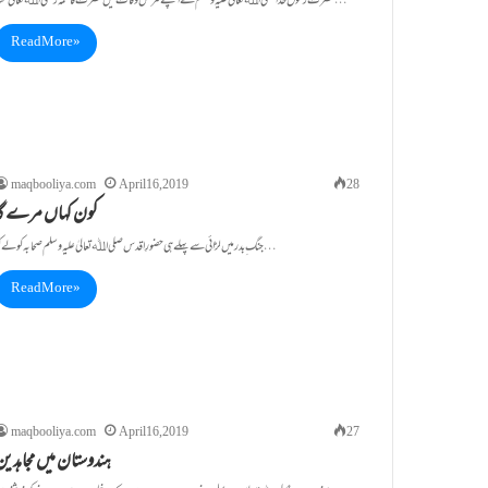
حضرت رسول خدا صلی اﷲ تعالیٰ علیہ وسلم نے اپنے مرض وفات میں حضرت فاطمہ رضی اﷲ تعالیٰ عنہا…
Read More »
maqbooliya.com
April 16, 2019
28
کون کہاں مرے گا
جنگ ِبدر میں لڑائی سے پہلے ہی حضورِ اقدس صلی اﷲ تعالیٰ علیہ وسلم صحابہ کو لے کر…
Read More »
maqbooliya.com
April 16, 2019
27
ہندوستان میں مجاہدین