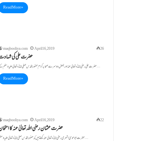
Read More »
maqbooliya.com
April 16, 2019
26
حضرت علی کی شہادت
حضرت علی رضی اﷲ تعالیٰ عنہ اور بعض دوسرے صحابہ کرام حضورِ اقدس صلی اﷲ تعالیٰ علیہ وسلم کے…
Read More »
maqbooliya.com
April 16, 2019
22
حضرت عثمان رضی اللہ تعالیٰ عنہ کا امتحان
حضرت ابو موسیٰ اشعری رضی اﷲ تعالیٰ عنہ کہتے ہیں کہ حضورِ اقدس صلی اﷲ تعالیٰ علیہ وسلم…