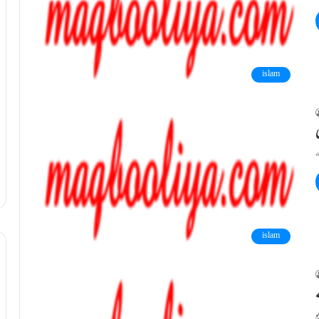
islam
islam