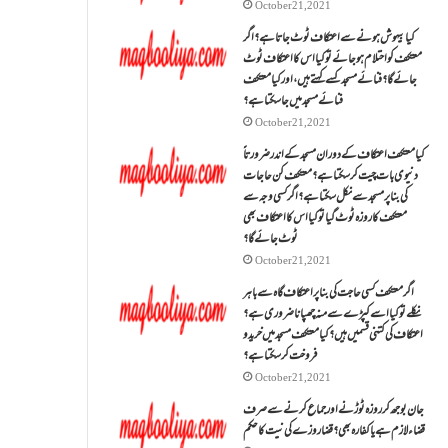
October 21, 2021
کیا بیہوش ہونے سے اعتکاف ٹوٹ جاتا ہے؟ اگر
معتکف کو احتلام ہو جائے تو کیا اس کا اعتکاف ٹوٹ
جائے گا؟فنائے مسجد کسے کہتے ہیں ، اور کیا معتکف
فنائے مسجد میں جا سکتا ہے؟
October 21, 2021
کیا معتکف اعتکاف کے دوران مسجد کے اندر ضرورتاً
دنیوی بات چیت کر سکتا ہے؟معتکف کن حاجات
کی بنا پر مسجد سے نکل سکتا ہے؟ اگر کسی وجہ سے
معتکف کا روزہ ٹوٹ گیا تو کیا اس کا اعتکاف بھی
ٹوٹ جائے گا؟
October 21, 2021
اگر معتکف کسی حاجت کی بنا پر اعتکاف گاہ سے باہر
نکلے تو کیا اسے کپڑے سے منہ چھپانا ضروری ہے؟
اعتکاف کی کتنی قسمیں ہیں؟کیا معتکف مسجد میں خرید و
فروخت کر سکتا ہے؟
October 21, 2021
جان بوجھ کر روزہ ٹوڑنے اور جماع کرنے سے صرف
قضاء لازم ہے یا کفارہ بھی؟ قضا روزے کی نیت کا حکم