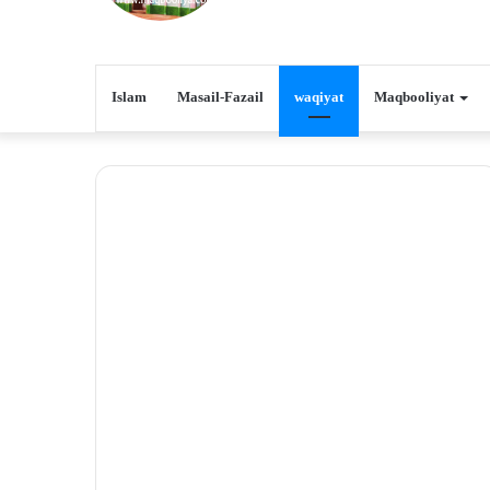
Islam
Masail-Fazail
waqiyat
Maqbooliyat