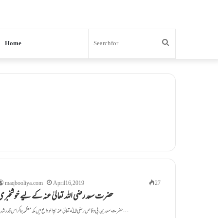
Search
Home
for
maqbooliya.com
April 16, 2019
27
حضرت سعد رضی اللہ تعالیٰ عنہ کے لیے خوشخبری
حضرت سعد بن ابی وقاص رضی اﷲ تعالیٰ عنہ حجۃ الوداع میں مکہ معظمہ جا کر اس قدر شدید…