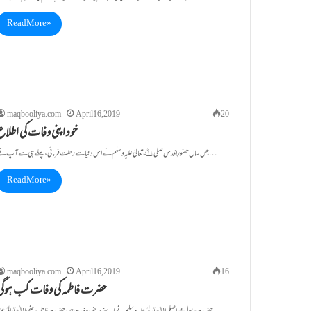
Read More »
maqbooliya.com
April 16, 2019
20
خود اپنی وفات کی اطلاع
جس سال حضورِ اقدس صلی اﷲ تعالیٰ علیہ وسلم نے اس دنیا سے رحلت فرمائی ،پہلے ہی سے آپ نے…
Read More »
maqbooliya.com
April 16, 2019
16
حضرت فاطمہ کی وفات کب ہوگی