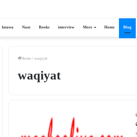
fatawa
Naat
Books
interview
More
Home
Blog
Home
/
waqiyat
waqiyat