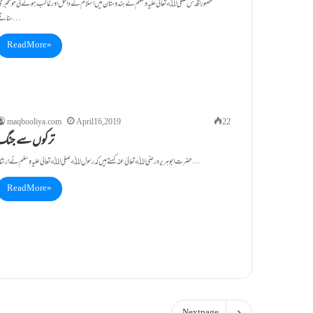
سناتے…
Read More »
maqbooliya.com
April 16, 2019
22
ترکوں سے جنگ
حضرت ابو ہریرہ رضی اﷲتعالیٰ عنہ کہتے ہیں کہ رسول اﷲ صلی اﷲ تعالیٰ علیہ وسلم نے ارشاد…
Read More »
Next page