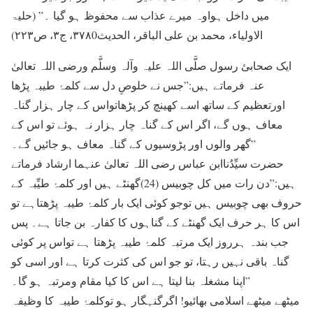
میں داخل ہواوہ میرے عذاب سے محفوظ ہو گیا ۔” (حلیۃ
الاولیاء، محمد بن علی الباقر، الحدیث۳۷۸0، ج۳، ص۲۲۳)
ایک صحابئ رسول صلَّی اللہ علیہ وآلہ وسلَّم ورضی اللہ تعالیٰ
عنہ فرماتے ہیں:”جس نے خلوصِ دل سے کلمۂ طیبہ پڑھا
اورتعظیم کے ساتھ اسے کھینچ کر پڑھاتواس کے چار ہزار گناہ
معاف ہوں گے، اگر اس کے گناہ چار ہزار نہ ہوئے تو اس کے
گھر والوں اور پڑوسیوں کے گناہ معاف ہو جائیں گے۔”
حضرت سیِّدُناابن عباس رضی اللہ تعالیٰ عنہما ارشاد فرماتے
ہیں:”دن رات میں کل چوبیس (24)گھنٹے ہیں اور کلمۂ طیِّبہ کے
حروف بھی چوبیس ہیں توجو کوئی ایک بار کلمۂ طیبہ پڑھتاہے تو
اس کا ہر حرف ایک گھنٹے کے گناہوں کا کفارہ بن جاتا ہے۔ پس
جب بندہ ہرروز ایک مرتبہ کلمۂ طیبہ پڑھتا ہے تواس پر کوئی
گناہ باقی نہیں رہتا، تو جو اس کی کثرت کرتا ہے اور اسی کو
اپنا مشغلہ بنا لیتا ہے اس کا کیا مقام ومرتبہ ہو گا۔”
میٹھے میٹھے اسلامی بھائیو! اگرگنہگار ہو توکلمۂ طیبہ کا وظیفہ