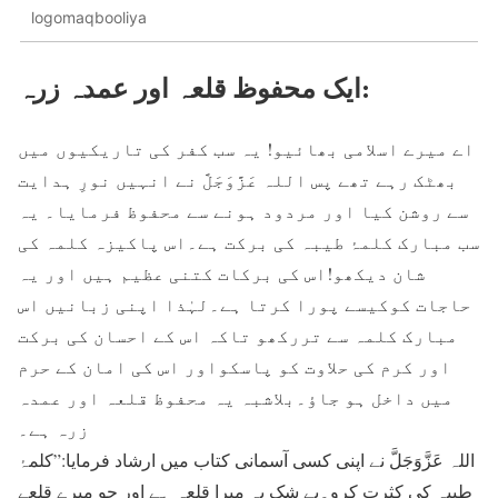
logomaqbooliya
ایک محفوظ قلعہ اور عمدہ زرہ:
اے میرے اسلامی بھائیو! یہ سب کفر کی تاریکیوں میں
بھٹک رہے تھے پس اللہ عَزَّوَجَلَّ نے انہیں نورِ ہدایت
سے روشن کیا اور مردود ہونے سے محفوظ فرمایا۔ یہ
سب مبارک کلمۂ طیبہ کی برکت ہے۔اس پاکیزہ کلمہ کی
شان دیکھو!اس کی برکات کتنی عظیم ہیں اور یہ
حاجات کوکیسے پورا کرتا ہے۔لہٰذا اپنی زبانیں اس
مبارک کلمہ سے تررکھو تاکہ اس کے احسان کی برکت
اور کرم کی حلاوت کو پاسکواور اس کی امان کے حرم
میں داخل ہو جاؤ۔بلاشبہ یہ محفوظ قلعہ اور عمدہ
زرہ ہے۔
اللہ عَزَّوَجَلَّ نے اپنی کسی آسمانی کتاب میں ارشاد فرمایا:”کلمۂ
طیبہ کی کثرت کرو۔بے شک یہ میرا قلعہ ہے اور جو میرے قلعے