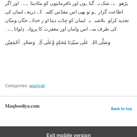
پڑھو۔ بے شک یہ گناہوں اور نافرمانیوں کو مٹادیتا ہے۔ اور اگر
اطاعت گزار ہو تو بھی اس مقدّس کلمہ کے ذریعے ایمان کی
تجدید کرلو۔بلاشبہ یہ ایمان کو جِدّت دیتا او ر خدائے حنّان ومنّان
کی طرف سے امن وامان اور مغفرت کا پروانہ دِلواتاہے۔
وَصَلَّی اللہ عَلٰی سیِّدِنَا مُحَمَّدٍ وَّعَلٰی آلِہٖ وَصَحْبِہٖ اَجْمَعِیْن
Categories:
waqiyat
Maqbooliya.com
Back to top
Exit mobile version