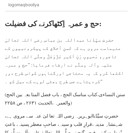
logomaqbooliya
حج و عمرہ اِکٹھاکرنے کی فضیلت:
حضرتِ سیِّدُنا عبداللہ بن عباس رضی اللہ تعالیٰ
عنہماسے مروی ہے کہ حُسنِ اَخلاق کے پیکر،نبیوں کے
تاجور، مَحبوبِ رَبِّ اَکبر عَزَّوَجَلَّ وصلَّی اللہ تعالیٰ
علیہ وآلہ وسلَّم نے ارشاد فرمایا: ”حج و عمرہ
اکٹھا کرو کہ یہ محتاجی اورگناہوں کواس طرح دور
کردیتاہے جس طرح بھٹی لوہے کے میل کو ۔”
(سنن النساءی،کتاب مناسک الحج ، باب فضل المتا بعہ بین الحج
والعمرہ ،الحدیث ۲۶۳۱ ، ص ۲۲۵۸)
حضرتِ سیِّدُناابوہریرہ رضی اللہ تعا لیٰ عنہ سے مروی ہے،
شہنشاہِ مدینہ،قرارِ قلب و سینہ، صاحبِ معطر پسینہ، باعثِ
نُزولِ سکینہ، فیض گنجینہ صلَّی اللہ تعالیٰ علیہ وآلہ وسلَّم کا