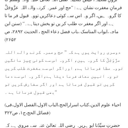
فرمانِ مغفرت نشان ہے : ”حج اور عمرہ کرنے والے اللہ عزَّوَجَلَّ
کا گروہ ہیں، اگر وہ اس سے کوئی دعاکریں تووہ قبول فر ما تا
ہے اور اگر مغفر ت طلب کر یں تو بخش دیتاہے۔” (سنن ابن
ماجۃ،ابواب المناسک ،باب فضل دعاء الحج ، الحدیث ۲۸۹۲، ص
۲۶۵۲)
دوسری روایت یوں ہے کہ ” حج وعمرہ کرنے والے اللہ
عزَّوَجَلَّ کا گروہ ہیں، اگروہ اس سے کوئی چیز مانگیں
تووہ عطا فرماتا ہے، اوراگر اس سے مغفرت طلب کریں
تو وہ انہیں معاف فرما دیتا ہے،اگر وہ اس سے دعا
کریں تو قبول فرماتا ہے اور اگر سفارش کریں تو
بھی قبول فرماتا ہے ۔”
(احیاء علوم الدین،کتاب اسرارالحج،الباب الاول،الفصل الاول،فی
فضائل الحج،ج۱، ص۳۲۲)
حضرتِ سیِّدُنا ابو ہریرہ رضی اللہ تعالیٰ عنہ سے مروی ہے کہ