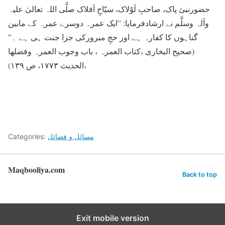
حضورنبئ پاک، صاحبِ لَوْلاک، سیّاحِ اَفلاک صلَّی اللہ تعالیٰ علیہ
وآلہ وسلَّم نے ارشادفرمایا: ”ایک عمرہ دوسرے عمرہ کے مابین
گناہوں کا کفارہ ہے اور حجِ مبرورکی جزا جنت ہی ہے ۔”
(صحیح البخاری ،کتاب العمرہ ، باب وجوب العمرہ وفضلھا
،الحدیث ۱۷۷۳، ص ۱۳۹)
مسائل و فضائل
Categories:
Maqbooliya.com
Back to top
Exit mobile version