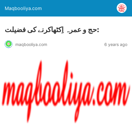
Maqbooliya.com
حج و عمرہ اِکٹھاکرنے کی فضیلت:
maqbooliya.com
6 years ago