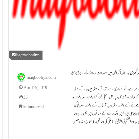
logomaqbooliya
حضرت عائشہ رضی اﷲ تعالیٰ عنہا کا بیان ہے کہ آپ صلی اللہ تعالیٰ علیہ وسلم ہر وقت ہر گھڑی ہر لحظہ ذکر الٰہی میں مصروف رہتے تھے۔(3)(ابو
maqbooliya.com
April 15, 2019
اٹھتے بیٹھتے،چلتے پھرتے،کھاتے پیتے، سوتے جاگتے، وضو کرتے، نئے کپڑے پہنتے، سوار ہوتے، سواری سے اترتے، سفر میں جاتے، سفر
 کے وقت، آندھی، بارش، بجلی کڑکتے وقت، ہر وقت ہر
33
 طلوع ہونے کے وقت، غروبِ آفتاب کے وقت، مرغ کی
1 minute read
دن ہی میں نہیں بلکہ رات کے سناٹوں میں بھی برابر دعا
للّٰھُمَّ فِی الرَّفِیْقِ الْاَعْلٰی کی دعا تھی۔(صحاح ستہ و حصن