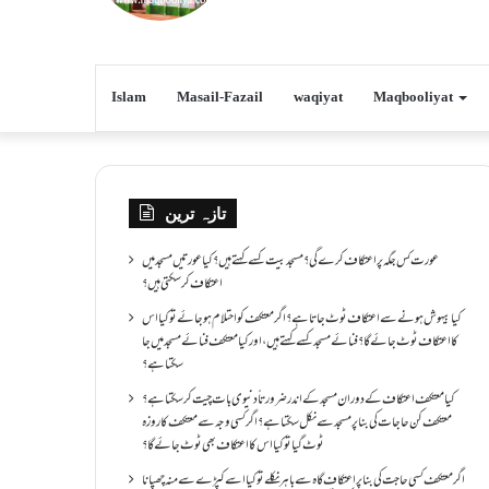
Islam
Masail-Fazail
waqiyat
Maqbooliyat
تازہ ترین
عورت کس جگہ پر اعتکاف کرے گی؟مسجد بیت کسے کہتے ہیں؟کیا عورتیں مسجد میں
اعتکاف کر سکتی ہیں؟
کیا بیہوش ہونے سے اعتکاف ٹوٹ جاتا ہے؟ اگر معتکف کو احتلام ہو جائے تو کیا اس
کا اعتکاف ٹوٹ جائے گا؟فنائے مسجد کسے کہتے ہیں ، اور کیا معتکف فنائے مسجد میں جا
سکتا ہے؟
کیا معتکف اعتکاف کے دوران مسجد کے اندر ضرورتاً دنیوی بات چیت کر سکتا ہے؟
معتکف کن حاجات کی بنا پر مسجد سے نکل سکتا ہے؟ اگر کسی وجہ سے معتکف کا روزہ
ٹوٹ گیا تو کیا اس کا اعتکاف بھی ٹوٹ جائے گا؟
اگر معتکف کسی حاجت کی بنا پر اعتکاف گاہ سے باہر نکلے تو کیا اسے کپڑے سے منہ چھپانا