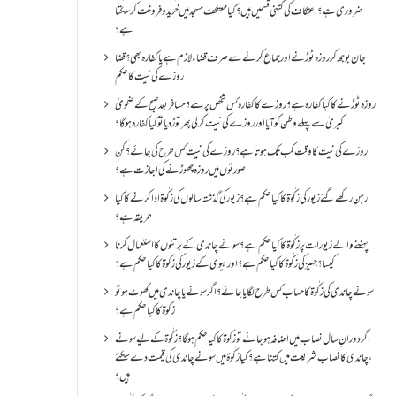
ضروری ہے؟اعتکاف کی کتنی قسمیں ہیں؟کیا معتکف مسجد میں خرید و فروخت کر سکتا
ہے؟
جان بوجھ کر روزہ ٹوڑنے اور جماع کرنے سے صرف قضاء لازم ہے یا کفارہ بھی؟ قضا
روزے کی نیت کا حکم
روزہ ٹوڑنے کا کیا کفارہ ہے؟روزے کا کفارہ کس شخص پر ہے؟ مسافر بعد صبح کے ضحویٰ
کبریٰ سے پہلے وطن کو آیا اور روزے کی نیت کر لی پھر توڑ دیا تو کیا کفارہ ہو گا؟
روزے کی نیت کا وقت کب تک ہوتا ہے؟ روزے کی نیت کس طرح کی جائے؟ کن
صورتوں میں روزہ چھوڑنے کی اجازت ہے؟
رہن رکھے گئے زیور کی زکٰوۃ کا کیا حکم ہے؟زیور کی گذشتہ سالوں کی زکٰوۃ ادا کرنے کا کیا
طریقہ ہے؟
پہننے والے زیورات پر زکٰوۃ کا کیا حکم ہے؟ سونے چاندی کے برتنوں کا استعمال کرنا
کیسا؟ جہیز کی زکٰوۃ کا کیا حکم ہے؟ اور بیوی کے زیور کی زکٰوۃ کا کیا حکم ہے؟
سونے چاندی کی زکٰوۃ کا حساب کس طرح لگایا جائے؟ اگر سونے یا چاندی میں کھوٹ ہو تو
زکٰوۃ کا کیا حکم ہے؟
اگر دورانِ سال نصاب میں اضافہ ہو جائے تو زکوۃ کا کیا حکم ہو گا؟ زکٰوۃ کے لیے سونے
،چاندی کا نصاب شریعت میں کتنا ہے؟ کیا زکٰوۃ میں سونے چاندی کی قیمت دے سکتے
ہیں؟