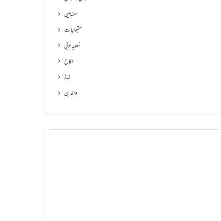
مضامین
مقبولیات
نعتیہ ادبی
نکاح
نماز
والدین