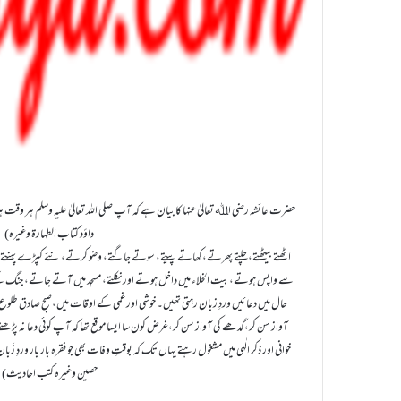
داؤد کتاب الطہارۃ وغیرہ)
سے واپس ہوتے، بیت الخلاء میں داخل ہوتے اور نکلتے، مسجد میں آتے جاتے، جنگ
حال میں دعائیں وردِ زبان رہتی تھیں۔ خوشی اورغمی کے اوقات میں،صبح صادق
آواز سن کر،گدھے کی آواز سن کر،غرض کون سا ایسا موقع تھا کہ آپ کوئی دعا نہ پڑھتے 
خوانی اور ذکر الٰہی میں مشغول رہتے یہاں تک کہ بوقتِ وفات بھی جو فقرہ بار بار وردِ زَبان رہا وہ اَ
حصین وغیرہ کتب احادیث)