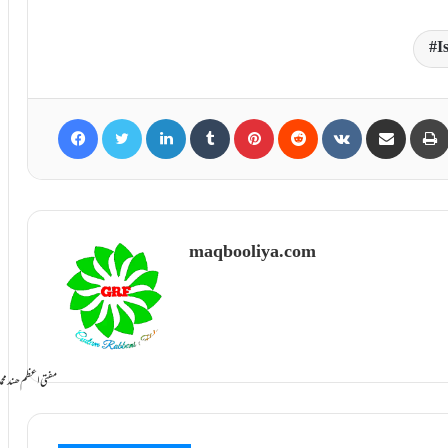
I
Facebook
Twitter
LinkedIn
Tumblr
Pinterest
Reddit
VKontakte
Share via Email
maqbooliya.com
سامانِ بخشش ti Azam Hind Muhammad Mustafa Raza