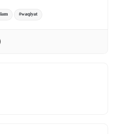
slam
waqiyat
Print