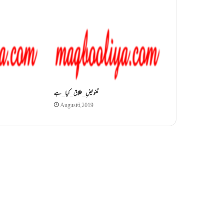
تفویضِ_طلاق_کیا_ہے
August 6, 2019