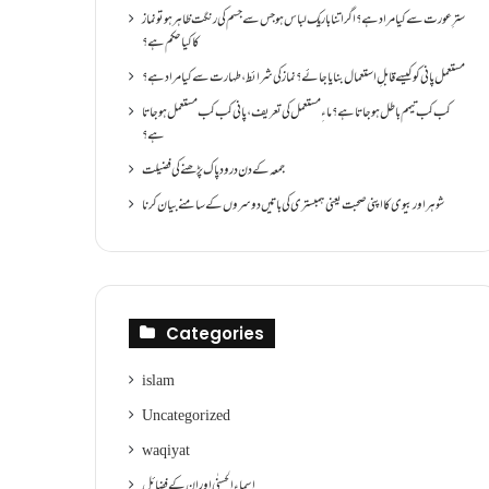
سترِ عورت سے کیا مراد ہے؟اگر اتنا باریک لباس ہو جس سے جسم کی رنگت ظاہر ہو تو نماز
کا کیا حکم ہے؟
مستعمل پانی کو کیسے قابلِ استعمال بنایا جائے؟ نماز کی شرائط ،طہارت سے کیا مراد ہے؟
کب کب تیمم باطل ہو جاتا ہے؟ ماءِ مستعمل کی تعریف ،پانی کب کب مستعمل ہو جاتا
ہے؟
جمعہ کے دن درود پاک پڑھنے کی فضیلت
شوہر اور بیوی کا اپنی صحبت یعنی ہمبستری کی باتیں دوسروں کے سامنے بیان کرنا
Categories
islam
Uncategorized
waqiyat
اسماءالحسنٰی اور ان کے فضائل