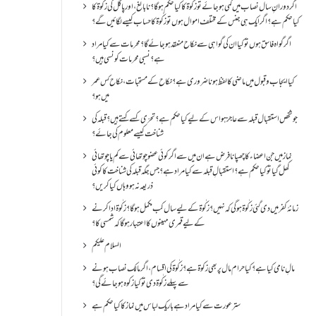
اگر دورانِ سال نصاب میں کمی ہو جائے تو زکٰوۃ کا کیا حکم ہو گا؟ نا بالغ ، اور پاگل کی زکٰوۃ کا
کیا حکم ہے؟ اگر ایک ہی جنس کے مختلف اموال ہوں تو زکٰوۃ کا حساب کیسے لگائیں گے؟
اگر گواہ فاسق ہوں تو کیا ان کی گواہی سے نکاح منعقد ہو جائے گا؟ محرمات سے کیا مراد
ہے؟ نسبی محرمات کونسی ہیں؟
کیا ایجاب و قبول میں ماضی کا لفظ ہونا ضروری ہے؟ نکاح کے مستحبات، نکاح کس عمر
میں ہو؟
جو شخص استقبال قبلہ سے عاجز ہو اس کے لیے کیا حکم ہے؟ تحرّی کسے کہتے ہیں؟ قبلہ کی
شناخت کیسے معلوم کی جائے؟
نماز میں جن اعضاء کا چھپانا فرض ہے ان میں سے اگر کوئی عضو چوتھائی سے کم یا چوتھائی
کھل گیا تو کیا حکم ہے؟استقبالِ قبلہ سے کیا مراد ہے؟جس جگہ قبلہ کی شناخت کا کوئی
ذریعہ نہ ہو وہاں کیا کریں؟
زمانۂ کفر میں دی گئی زکٰوۃ ہو گی کہ نہیں؟زکٰوۃ کے لیے سال کب مکمل ہو گا؟زکٰوۃ ادا کرنے
کے لیے قمری مہینوں کا اعتبار ہو گا کہ شمسی کا؟
السلام علیکم
مالِ نامی کیا ہے؟ کیا حرام مال پر بھی زکوۃ ہے؟ زکٰوۃ کی اقسام ،اگر مالک نصاب ہونے
سے پہلے زکٰوۃ دی تو کیا زکوه ہو جائےگی؟
ستر عورت سے کیا مراد ہے باریک لباس میں نماز کا کیا حکم ہے