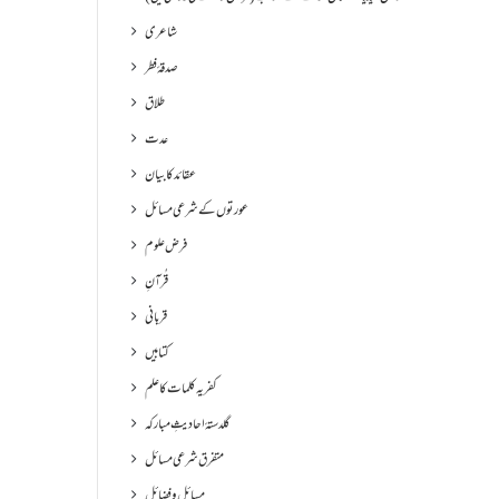
شاعری
صدقۂ فطر
طلاق
عدت
عقائد کا بیان
عورتوں کے شرعی مسائل
فرض علوم
قُرآنِ
قربانی
کتابیں
کفریہ کلمات کا علم
گلدستۂ احادیثِ مبارکہ
متفرق شرعی مسائل
مسائل و فضائل