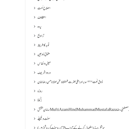
اصلاح اُمت
اعتکاف
پردہ
تراویح
توبہ کا طریقہ
حقوقِ ذوجین
حیض و نفاس
درود شریف
ذَوقِ نَعت ۱۳۲۶ھ برادرِ اعلیٰ حضرت شہنشاہِ سخن مولانا حسن رضا خان
روزہ
زکٰوۃ
Muf مفتی اعظم ھند محمد مصطفیٰ رضا
سنت وظیفے
سوشل میڈیا استعمال کرنے کے آداب (قرآن و سنت کی روشنی میں)