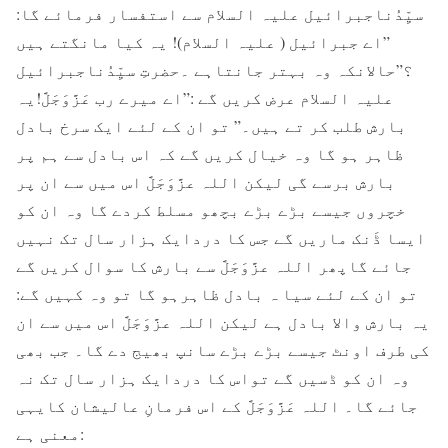
سیِّدُناجبرائیل علیہ السلام سے استفسار فرمائے گا:
”اے جبرائیل ( علیہ السلام)! یہ کیا مانگتے ہیں
؟”حالانکہ وہ بہتر جانتاہے ۔حضرتِ سیِّدُناجبرائیل
علیہ السلام عرض کریں گے :”اے میرے رب عَزَّوَجَلَّ!یہ
بارش طلب کر تے ہیں۔” تو ان کے لئے ایک سرخ بادل
ظاہر ہو گا وہ خیال کریں گے کہ اس بادل سے ہم پر
بارش برسے گی لیکن اللہ عزَّوَجَلَّ اس میں سے ان پر
خچروں جیسے بڑے بڑے بچھو مسلط کردے گا وہ ان کو
ایسا ڈَنک ماریں گے جس کا دردایک ہزار سال تک نہیں
جائے گاپھر اللہ عزَّوَجَلَّ سے بارش کا سوال کریں گے
تو ان کے لئے سیا ہ بادل ظاہرہو گا تو وہ کہیں گے:
یہ بارش والا بادل ہے لیکن اللہ عزَّوَجَلَّ اس میں سے ان
کی طرف اونٹ جیسے بڑے بڑے سانپ بھیج دے گا۔ جب بھی
وہ ان کو ڈسیں گے تواس کا دردایک ہزار سال تک نہ
جائے گا۔ اللہ عَزَّوَجَلَّ کے اس فرمانِ عالیشان کایہی
معنی ہے: