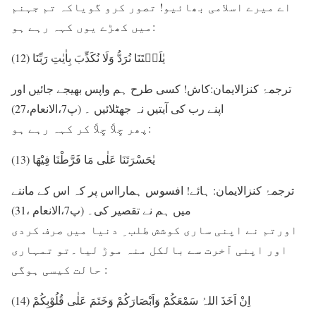
اے میرے اسلامی بھائیو! تصور کرو گویاکہ تم جہنم
میں کھڑے یوں کہہ رہے ہو:
(12) یٰلَیۡتَنَا نُرَدُّ وَلَا نُکَذِّبَ بِاٰیٰتِ رَبِّنَا
ترجمۂ کنزالایمان:کاش! کسی طرح ہم واپس بھیجے جائیں اور
اپنے رب کی آیتیں نہ جھٹلائیں ۔ (پ7،الانعام،27)
پھر چِلاَّ چِلاَّ کر کہہ رہے ہو:
(13) یٰحَسْرَتَنَا عَلٰی مَا فَرَّطْنَا فِیْھَا
ترجمۂ کنزالایمان: ہائے! افسوس ہمارااس پر کہ اس کے ماننے
میں ہم نے تقصیر کی۔ (پ7،الانعام ،31)
اورتم نے اپنی ساری کوشش طلب ِ دنیا میں صرف کردی
اور اپنی آخرت سے بالکل منہ موڑ لیا۔تو تمہاری
حالت کیسی ہوگی :
(14) اِنْ اَخَذَ اللہُ سَمْعَکُمْ وَاَبْصَارَکُمْ وَخَتَمَ عَلٰی قُلُوْبِکُمْ