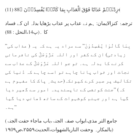
(11) زِدْنٰہُمْ عَذَابًا فَوْقَ الْعَذَابِ بِمَا کَانُوۡا یُفْسِدُوۡنَ ﴿88﴾
ترجمۂ کنزالایمان: ہم نے عذاب پر عذاب بڑھایا بدلہ ان کے فساد
کا ۔(پ14،النحل : 88)
”بِمَا کَانُوْا یُفْسِدُوْنَ” سے مراد یہ ہے کہ یہ ( عذاب کی
زیادتی) ان کے کفر اور اللہ عَزَّوَجَلَّ کی نافرمانی
کرنے کا بدلہ ہے۔ تو جو اللہ عَزَّوَجَلَّ کے عذاب سے
نجات اور ثواب پانا چاہے تو اسے چاہے کہ دُنیا کی
تکالیف پر صبر کرے کیونکہ(حدیث ِ پاک کا مفہوم ہے
کہ) ”جنت کونفس کے ناپسندیدہ امور سے گھیر دیا
گیا ہے اور جہنم کوشہوات کے ساتھ ڈھانپ دیا گیا
ہے۔”
(جامع التر مذی،ابواب صفۃ الجنۃ،باب ماجاء حفت الجنۃ
بالمکارہ وحفت الناربالشھوات،الحدیث۲۵۵۹،ص۱۹0۹)