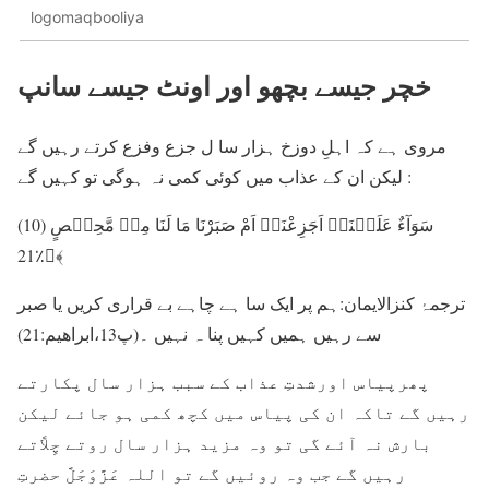
logomaqbooliya
خچر جیسے بچھو اور اونٹ جیسے سانپ
مروی ہے کہ اہلِ دوزخ ہزار سا ل جزع وفزع کرتے رہیں گے
لیکن ان کے عذاب میں کوئی کمی نہ ہوگی تو کہیں گے :
(10) سَوَآءٌ عَلَیۡنَاۤ اَجَزِعْنَاۤ اَمْ صَبَرْنَا مَا لَنَا مِنۡ مَّحِیۡصٍ
﴿٪21﴾
ترجمۂ کنزالایمان:ہم پر ایک سا ہے چاہے بے قراری کریں یا صبر
سے رہیں ہمیں کہیں پنا ہ نہیں ۔(پ13،ابراھیم:21)
پھرپیاس اورشدتِ عذاب کے سبب ہزار سال پکارتے
رہیں گے تاکہ ان کی پیاس میں کچھ کمی ہو جائے لیکن
بارش نہ آئے گی تو وہ مزید ہزار سال روتے چِلاَّتے
رہیں گے جب وہ روئیں گے تو اللہ عَزَّوَجَلَّ حضرتِ