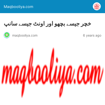
Maqbooliya.com
خچر جیسے بچھو اور اونٹ جیسے سانپ
maqbooliya.com
6 years ago