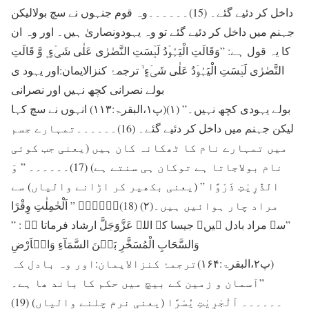
داخل کر دئیے گئے۔ (15)۔۔۔۔۔۔وہ قوم جنہوں نے سچ بولالیکن
جہنم میں داخل کر دئیے گئے تو وہ یہودونصاریٰ ہیں۔ اور وہ ان
کا یہ قول ہے: ”وَقَالَتِ الْیَہُوۡدُ لَیۡسَتِ النَّصٰرٰی عَلٰی شَیۡءٍ ۪ وَّ قَالَتِ
النَّصٰرٰی لَیۡسَتِ الْیَہُوۡدُ عَلٰی شَیۡءٍ ۙ ترجمۂ کنزالایمان:اور یہود ی
بولے نصرانی کچھ نہیں اور نصرانی
بولے یہودی کچھ نہیں۔” (۱)(پ۱،البقرۃ:۱۱۳) انہوں نے سچ کہا
لیکن جہنم میں داخل کر دئیے گئے۔ (16)۔۔۔۔۔۔تمہارے جسم
میں تمہارے نام کا ٹھکانہ کان ہیں (یعنی جب کوئی
نام بولاجاتا ہے توکان ہی سنتے ہے) (17)۔۔۔۔۔۔ ” وَ
الذّٰرِیٰتِ ذَرْوًا ” (یعنی بکھیر کر اڑانے والیاں) سے
مراد چار ہوائیں ہیں۔(۲) (18)۔۔۔۔۔۔ ” اَلْحٰمِلٰتِ وِقْرًا
”سے مراد بادل ہیں۔ جیسا کہ اللہ عَزَّوَجَلَّ ارشاد فرماتا ہے : ”
وَالسَّحَابِ الْمُسَخَّرِ بَیۡنَ السَّمَآءِ وَالۡاَرْضِ
(پ۲،البقرۃ:۱۶۴)ترجمۂ کنزالایمان:اور وہ بادل کہ
آسمان و زمین کے بیچ میں حکم کا باند ھا ہے۔”
(19) ۔۔۔۔۔۔ اَلْجٰرِیٰتِ یُسْرًا (یعنی نرم چلنے والیاں)