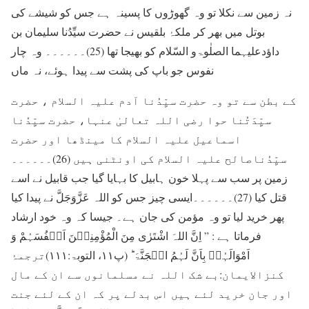
نہ زمین سے نکلا تو وہ گھوڑوں کا پسینہ ہے جس کو شیشے کی
بوتل میں بھر کر ملکۂ بلقیس نے حضرت سیِّدُنا سلیمان بن
داؤدعلیہما الصلٰوۃو السّلام کو بھیجا تھا (25)۔۔۔۔۔۔ وہ چار
نفوس جو باپ کی پشت سے پیدا ہوئے، نہ ماں
کے بطن سے تو وہ حضرت سیِّدُنا آدم علیہ السلام ، حضرت
سیِّدَتُنا حوا رضی اللہ تعالیٰ عنہا، حضرت سیِّدُنا
اسماعیل علیہ السلام کا مینڈھا اور حضرت
سیِّدُناصالح علیہ السلام کی اونٹنی ہیں (26)۔۔۔۔۔۔
زمین پر سب سے پہلا خون ہابیل کا بہایا گیا جب قابیل نے اسے
قتل کیا (27)۔۔۔۔۔۔ایسی چیز جس کو اللہ عَزَّوَجَلَّ نے پیدا کیا
پھر خرید لیا تو وہ مؤمن کی جان ہے۔ جیسا کہ وہ خود ارشاد
فرماتا ہے : ” اِنَّ اللہَ اشْتَرٰی مِنَ الْمُؤْمِنِیۡنَ اَنۡفُسَہُمْ وَ
اَمْوَالَہُمۡ بِاَنَّ لَہُمُ الۡجَنَّۃَ ؕ (پ۱۱، التوبۃ:۱۱۱)ترجمۂ
کنزالایمان:بے شک اللہ نے مسلمانوں سے ان کے مال
اور جان خرید لئے ہیں اس بدلے پر کہ ان کے لئے جنت