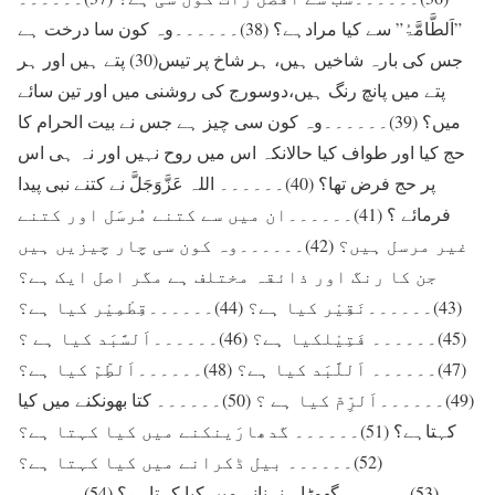
”اَلطَّامَّۃُ” سے کیا مرادہے؟ (38)۔۔۔۔۔۔وہ کون سا درخت ہے
جس کی بارہ شاخیں ہیں، ہر شاخ پر تیس(30) پتے ہیں اور ہر
پتے میں پانچ رنگ ہیں،دوسورج کی روشنی میں اور تین سائے
میں؟ (39)۔۔۔۔۔۔وہ کون سی چیز ہے جس نے بیت الحرام کا
حج کیا اور طواف کیا حالانکہ اس میں روح نہیں اور نہ ہی اس
پر حج فرض تھا؟ (40)۔۔۔۔۔۔ اللہ عَزَّوَجَلَّ نے کتنے نبی پیدا
فرمائے ؟ (41)۔۔۔۔۔۔ان میں سے کتنے مُرسَل اور کتنے
غیر مرسل ہیں؟ (42)۔۔۔۔۔۔وہ کون سی چار چیزیں ہیں
جن کا رنگ اور ذائقہ مختلف ہے مگر اصل ایک ہے؟
(43)۔۔۔۔۔۔نَقِیْر کیا ہے؟ (44)۔۔۔۔۔۔قِطْمِیْر کیا ہے؟
(45)۔۔۔۔۔۔ فَتِیْلکیا ہے؟ (46)۔۔۔۔۔۔اَلسَّبَد کیا ہے ؟
(47)۔۔۔۔۔۔ اَللَّبَد کیا ہے؟ (48)۔۔۔۔۔۔اَلطِّمّ کیا ہے؟
(49)۔۔۔۔۔۔اَلرِّمّ کیا ہے ؟ (50)۔۔۔۔۔۔ کتا بھونکنے میں کیا
کہتاہے؟ (51)۔۔۔۔۔۔ گدھارَینکنے میں کیا کہتا ہے؟
(52)۔۔۔۔۔۔ بیل ڈکرانے میں کیا کہتا ہے؟
(53)۔۔۔۔۔۔ گھوڑا ہنہنانے میں کیا کہتاہے؟ (54)۔۔۔۔۔۔