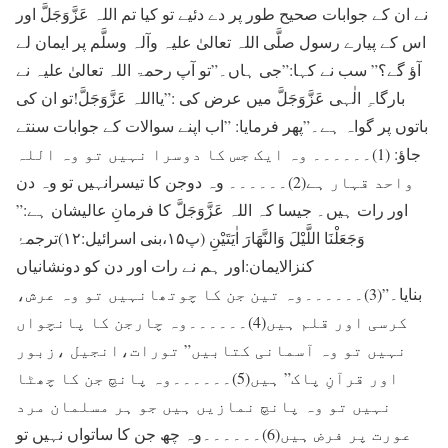
نے ان کے جوابات صحیح طور پر دے دئیے تو کیا تم اللہ عَزَّوَجَلَّ اور
اس کے پیارے رسول صلَّی اللہ تعالیٰ علیہ وآلہ وسلَّم پر ایمان لے
آؤ گے؟” سب نے کہا:”جی ہاں۔”تو آپ رحمۃ اللہ تعالیٰ علیہ نے
بارگاہِ الٰہی عَزَّوَجَلَّ میں عرض کی :”یااللہ عَزَّوَجَلَّ!تو ان کی
باتوں پر گواہ ہے۔”پھر فرمایا: ”اب اپنے سوالات کے جوابات سنتے
جاؤ: (1)۔۔۔۔۔۔ وہ ایک جس کا دوسرا نہیں تو وہ اللہ
واحد قہار ہے(2)۔۔۔۔۔۔ وہ دوجن کا تیسرانہیں تو وہ دن
اور رات ہیں۔ جیسا کہ اللہ عَزَّوَجَلَّ کا فرمانِ عالیشان ہے:”
وَجَعَلْنَا اللَّیْلَ وَالنَّھَارَ اٰیَتَیْنِ (پ۱۵،بنی اسرائیل:۱۲)ترجمۂ
کنزالایمان:اور ہم نے رات اور دن کو دونشانیاں
بنایا۔”(3)۔۔۔۔۔۔وہ تین جن کا چوتھانہیں تو وہ عرش،
کرسی اور قلم ہیں(4)۔۔۔۔۔۔وہ چارجن کا پانچواں
نہیں تو وہ آسمانی کتابیں” تورات،انجیل ،زبور
اور قرآنِ پاک” ہیں(5)۔۔۔۔۔۔وہ پانچ جن کا چھٹا
نہیں تو وہ پانچ نمازیں ہیں جو ہر مسلمان مرد
عورت پر فرض ہیں(6)۔۔۔۔۔۔وہ چھ جن کا ساتواں نہیں تو