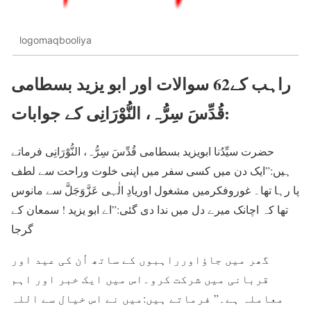
logomaqbooliya
راہب کے62 سوالات اور ابو یزید بسطامی
قُدِّسَ سِرُّہ، النُّوْرَانِی کے جوابات:
حضرت سیِّدُنا ابویزید بسطامی قُدِّسَ سِرُّہ، النُّوْرَانِی فرماتے
ہیں:”ایک دن میں کسی سفر میں اپنی خلوت وراحت سے لطف
پا رہا تھا۔ غوروفکرمیں مشغول اوریادِ الٰہی عَزَّوَجَلَّ سے مانوس
تھا کہ اچانک میرے دل میں ندا دی گئی:”اے ابو یزید ! سمعان کے
گرجا
گھر میں جاؤاورراہبوں کے ساتھ اُن کی عید اور
قربانی میں شرکت کرو۔اس میں ایک خبر اور اہم
معاملہ ہے۔” فرماتے ہیں:میں نے اس خیال سے اللہ