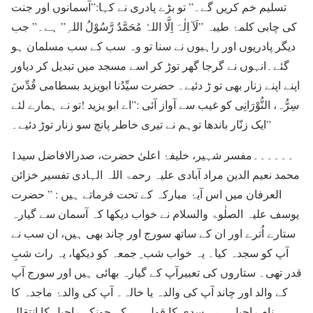
تسلیم خم کریں گے۔” تو بڑے پادری نے کہا:”آسمانوں اور جنت
کی چابی کلمۂ طیبہ ”لَآ اِلٰہَ اِلَّا اللہُ مُحَمَّدٌ رَّسُوْلُ اللہِ” ہے۔” جب
دیگر پادریوں اور راہبوں نے سنا تو وہ سب کے سب مسلمان ہو
گئے۔انہوں نے گرجا گھر توڑ کر اسے مسجد میں تبدیل کر دیاور
اپنے اپنے زنار بھی تو ڑ دئیے۔ حضرت سیِّدُنا ابویزید بسطامی قُدِّسَ
سِرُّہ، النُّوْرَانِی کو غیب سے آواز آئی :”اے ابو یزید !تو نے ہمارے لئے
ایک زنّار باندھا توہم نے تیری خاطر پانچ سو زنار توڑ دئیے۔”
1۔۔۔۔۔۔مفسر شہیر، خلیفۂ اعلیٰ حضرت، صدرالافاضل سید
محمد نعیم الدین مراد آبادی علیہ رحمۃ اللہ الہادی تفسیر خزائن
العرفان میں اس آیۂ مبارکہ کے تحت فرماتے ہیں : ” حضرت
یوسف علیہ الصلٰوۃ والسلام نے خواب دیکھا کہ آسمان سے گیارہ
ستارے اُترے اور ان کے ساتھ سورج اور چاند بھی ہیں، ان سب نے
آپ کو سجدہ کیا۔ یہ خواب شب ِ جمعہ کو دیکھا، یہ رات شبِ
قدر تھی۔ ستاروں کی تعبیرآپ کے گیارہ بھائی ہیں اور سورج آپ
کے والد اور چاند آپ کی والدہ یا خالہ۔ آپ کی والدۂ ماجدہ کا
نام راحیل ہے۔ سدی کا قول ہے کہ چونکہ راحیل کا انتقال