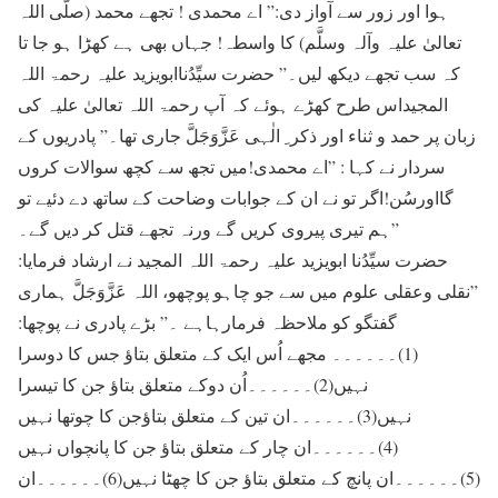
ہوا اور زور سے آواز دی:” اے محمدی ! تجھے محمد (صلَّی اللہ
تعالیٰ علیہ وآلہ وسلَّم) کا واسطہ! جہاں بھی ہے کھڑا ہو جا تا
کہ سب تجھے دیکھ لیں۔” حضرت سیِّدُناابویزید علیہ رحمۃ اللہ
المجیداس طرح کھڑے ہوئے کہ آپ رحمۃ اللہ تعالیٰ علیہ کی
زبان پر حمد و ثناء اور ذکر ِ الٰہی عَزَّوَجَلَّ جاری تھا۔” پادریوں کے
سردار نے کہا : ”اے محمدی!میں تجھ سے کچھ سوالات کروں
گااورسُن!اگر تو نے ان کے جوابات وضاحت کے ساتھ دے دئیے تو
ہم تیری پیروی کریں گے ورنہ تجھے قتل کر دیں گے۔”
حضرت سیِّدُنا ابویزید علیہ رحمۃ اللہ المجید نے ارشاد فرمایا:
”نقلی وعقلی علوم میں سے جو چاہو پوچھو، اللہ عَزَّوَجَلَّ ہماری
گفتگو کو ملاحظہ فرمارہاہے ۔” بڑے پادری نے پوچھا:
(1)۔۔۔۔۔۔ مجھے اُس ایک کے متعلق بتاؤ جس کا دوسرا
نہیں(2)۔۔۔۔۔۔اُن دوکے متعلق بتاؤ جن کا تیسرا
نہیں(3)۔۔۔۔۔۔ان تین کے متعلق بتاؤجن کا چوتھا نہیں
(4)۔۔۔۔۔۔ان چار کے متعلق بتاؤ جن کا پانچواں نہیں
(5)۔۔۔۔۔۔ان پانچ کے متعلق بتاؤ جن کا چھٹا نہیں(6)۔۔۔۔۔۔ان