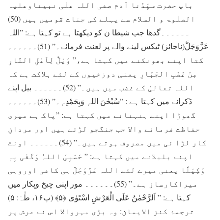
باپ حضرت سیِّدُنا آدم صفی اللہ علٰی نبیناوعلیہ
الصلٰوۃ و السلام سے پہلے کی جنات قومیں ہیں (50)
۔۔۔۔۔۔گدھا جب شیطا ن کو دیکھتا ہے تو کہتا ہے: ”اللہ
عَزَّوَجَلَّ(ناجائز) ٹیکس لینے والے پر لعنت فرمائے۔” (51)۔۔۔۔۔۔
کتا اپنے بھونکنے میں کہتا ہے،” وَیْلٌ لِاَھْلِ النَّارِ
مِنْ غَضَبِ الجَبَّارِ یعنی دوزخیوں کے لئے ہلاکت ہے کہ
اللہ تعالیٰ کے غضب میں ہیں۔” (52)۔۔۔۔۔۔ بیل اپنے
ڈکرانے میں کہتا ہے : ”سُبْحٰنَ اللہِ وَبِحَمْدِہٖ۔” (53)۔۔۔۔۔۔
گھوڑا اپنے ہنہنانے میں کہتا ہے: ”پاک ہے میری
حفاظت فرمانے والا جب جنگجو لڑتے ہیں اور مردانِ
کار لڑا ئی میں مصروف ہوتے ہیں۔” (54)۔۔۔۔۔۔ اونٹ
اپنے بلبلانے میں کہتا ہے: ” حَسْبِیَ اللہُ وَکَفٰی بِہٖ
وَکِیْلًا یعنی میرے لئے اللہ عَزَّوَجَلَّ ہی کافی اوروہی
میراکارساز ہے۔” (55)۔۔۔۔۔۔ مور اپنی چیخ وپکار میں
کہتا ہے: ” اَلرَّحْمٰنُ عَلَی الْعَرْشِ اسْتَوٰی ﴿۵﴾ (پ۱۶، طٰہٰ: ۵)
ترجمۂ کنز الایمان: وہ بڑی مہروالا اس نے عرش پر