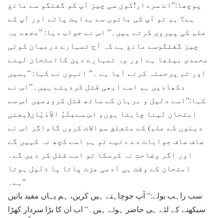
پوچھا:”اے سردار!کون سی چیز آپ کو گفتگو سے مانع
ہے؟ ہم تو آپ کی باتوں سے ہدایت پاتے اور آپ کے
علم کی پیروی کرتے ہیں۔” اس نے جواب دیا: ”مجھے یہ
چیز گفتگوسے مانع ہے کہ آج تمہارے درمیان کوئی
محمدی بیٹھا ہے اور وہ تمہارے دین کاامتحان لینے
اور تم پرحملہ کرنے آیا ہے ۔” انہوں نے کہا: ”ہمیں
دکھادیں ہم اسے ابھی قتل کردیتے ہیں۔”اس نے
کہا:”اسے دلیل و برہان کے ساتھ قتل کرو،میں اس سے
امتحان لینا چاہتا ہوں، اس سےعِلْمُ الاَدْیَان(یعنی
دینوں کے علم) کے متعلق سوالات کروں گا،اگر اس نے
صاف صاف جوابات دے دئیے تو ہم اسے کچھ نہ کہیں گے
اور اگر وضاحت نہ کرسکا تو اسے قتل کر دیں گے۔
امتحان کے وقت ہی آدمی عزت پاتا یا ذلیل ہوتا
ہے۔”
سب راہب بولے:” آپ جوچاہتے ہیں کریں، ہم یہاں مفید باتیں
سیکھنے کے لئے ہی حاضر ہوئے ہیں۔” اب ان کا بڑا سردار کھڑا