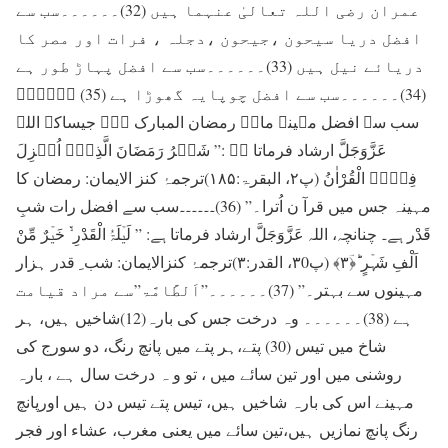
عمران رضی اللہ تعالیٰ عنہما ہیں (32)۔۔۔۔۔۔سب سے
افضل دریا سیحون ،جیحون ،دجلہ ، فرات اور مصر کا
دریائے نیل ہیں (33)۔۔۔۔۔۔سب سے افضل پہاڑ طور ہے
(34)۔۔۔۔۔۔سب سے افضل چوپایہ گھوڑا ہے (35) ۔۔۔۔۔۔
سب سے افضل مہینہ ماہِ رمضان المبارک ہے۔ جیساکہ اللہ
عَزَّوَجَلَّ ارشاد فرماتا ہے :” شَہۡرُ رَمَضَانَ الَّذِیۡۤ اُنۡزِلَ
فِیۡہِ الْقُرْاٰنُ (پ۲، البقرۃ:۱۸۵)ترجمۂ کنز الایمان: رمضان کا
مہینہ جس میں قرآ ن اُترا۔” (36)۔۔۔۔۔۔سب سے افضل رات شبِ
قَدْر ہے۔ چنانچہ، اللہ عَزَّوَجَلَّ ارشاد فرماتا ہے: ” لَیۡلَۃُ الْقَدْرِ ۬ۙ خَیۡرٌ مِّنْ
اَلْفِ شَہۡرٍ ؕ﴿ؔ۳﴾ (پ۳0، القدر:۳)ترجمۂ کنزالایمان: شب ِ قدر ہزار
مہینوں سے بہتر۔” (37)۔۔۔۔۔۔”اَلطَّامَّۃ”سے مراد قیامت
ہے (38)۔۔۔۔۔۔ وہ درخت جس کی بارہ(12)شاخیں ہیں، ہر
شاخ میں تیس (30) پتے،ہر پتے میں پانچ رنگ، دو سورج کی
روشنی میں اور تین سائے میں ، تو و ہ درخت سال ہے ، بارہ
مہینے اس کی بارہ شاخیں ہیں، تیس پتے تیس دن ہیں اورپانچ
رنگ پانچ نمازیں ہیں،تین سائے میں یعنی مغرب، عشاء اور فجر