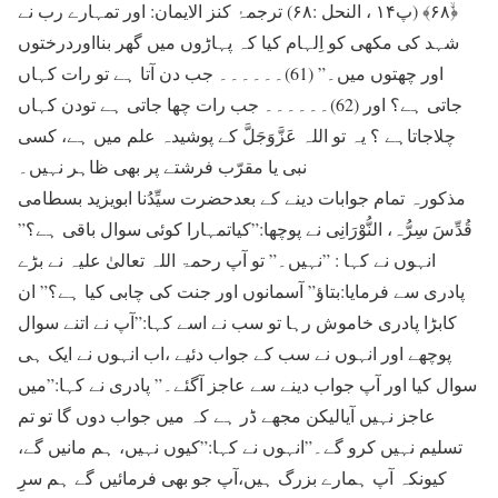
﴿ۙ۶۸﴾ (پ۱۴ ، النحل :۶۸) ترجمۂ کنز الایمان: اور تمہارے رب نے
شہد کی مکھی کو اِلہام کیا کہ پہاڑوں میں گھر بنااوردرختوں
اور چھتوں میں۔” (61)۔۔۔۔۔۔ جب دن آتا ہے تو رات کہاں
جاتی ہے؟ اور (62)۔۔۔۔۔۔ جب رات چھا جاتی ہے تودن کہاں
چلاجاتاہے ؟ یہ تو اللہ عَزَّوَجَلَّ کے پوشیدہ علم میں ہے، کسی
نبی یا مقرّب فرشتے پر بھی ظاہر نہیں۔
مذکورہ تمام جوابات دینے کے بعدحضرت سیِّدُنا ابویزید بسطامی
قُدِّسَ سِرُّہ، النُّوْرَانِی نے پوچھا:”کیاتمہارا کوئی سوال باقی ہے؟”
انہوں نے کہا : ”نہیں۔” تو آپ رحمۃ اللہ تعالیٰ علیہ نے بڑے
پادری سے فرمایا:بتاؤ” آسمانوں اور جنت کی چابی کیا ہے؟” ان
کابڑا پادری خاموش رہا تو سب نے اسے کہا:”آپ نے اتنے سوال
پوچھے اور انہوں نے سب کے جواب دئيے ،اب انہوں نے ایک ہی
سوال کیا اور آپ جواب دینے سے عاجز آگئے۔” پادری نے کہا:”میں
عاجز نہیں آیالیکن مجھے ڈر ہے کہ میں جواب دوں گا تو تم
تسلیم نہیں کرو گے۔”انہوں نے کہا:”کیوں نہیں، ہم مانیں گے،
کیونکہ آپ ہمارے بزرگ ہیں،آپ جو بھی فرمائیں گے ہم سرِ