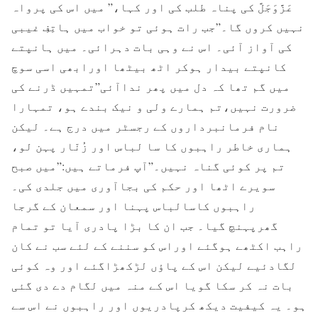
عَزَّوَجَلَّ کی پناہ طلب کی اور کہا،” میں اس کی پرواہ
نہیں کروں گا۔”جب رات ہوئی تو خواب میں ہاتِفِ غیبی
کی آواز آئی۔ اس نے وہی بات دہرائی۔ میں ہانپتے
کانپتے بیدار ہوکر اٹھ بیٹھا اورابھی اسی سوچ
میں گم تھا کہ دل میں پھر نداآئی”تمہیں ڈرنے کی
ضرورت نہیں،تم ہمارے ولی و نیک بندے ہو، تمہارا
نام فرمانبرداروں کے رجسٹر میں درج ہے۔ لیکن
ہماری خاطر راہبوں کا سا لباس اور زُنّار پہن لو،
تم پر کوئی گناہ نہیں۔”آپ فرماتے ہیں:”میں صبح
سویرے اٹھا اور حکم کی بجاآوری میں جلدی کی۔
راہبوں کاسالباس پہنا اور سمعان کے گرجا
گھرپہنچ گیا۔ جب ان کا بڑا پادری آیا تو تمام
راہب اکٹھے ہوگئے اوراس کو سننے کے لئے سب نے کان
لگادئیے لیکن اس کے پاؤں لڑکھڑاگئے اور وہ کوئی
بات نہ کر سکا گویا اس کے منہ میں لگام دے دی گئی
ہو۔ یہ کیفیت دیکھ کرپادریوں اور راہبوں نے اس سے