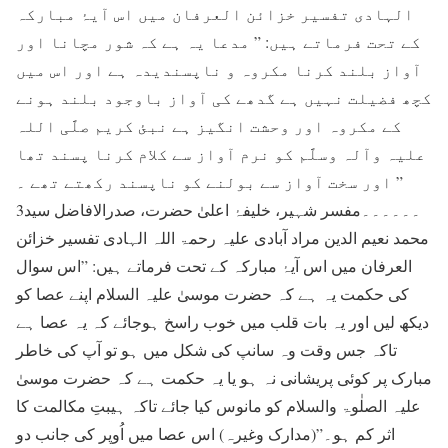
الہادی تفسیر خزائن العرفان میں اس آیۂ مبارکہ
کے تحت فرماتے ہیں: ” مدعا یہ ہے کہ شور مچانا اور
آواز بلند کرنا مکروہ و ناپسندیدہ ہے اور اس میں
کچھ فضیلت نہیں ہے گدھے کی آواز باوجود بلند ہونے
کے مکروہ اور وحشت انگیز ہے نبئ کریم صلَّی اللہ
علیہ وآلہ وسلَّم کو نرم آواز سے کلام کرنا پسند تھا
اور سخت آواز سے بولنے کو ناپسند رکھتے تھے ۔ ”
3۔۔۔۔۔۔مفسر شہیر، خلیفۂ اعلیٰ حضرت، صدرالافاضل سید
محمد نعیم الدین مراد آبادی علیہ رحمۃ اللہ الہادی تفسیر خزائن
العرفان میں اس آیۂ مبارکہ کے تحت فرماتے ہیں: ”اس سوال
کی حکمت یہ ہے کہ حضرت موسیٰ علیہ السلام اپنے عصا کو
دیکھ لیں اور یہ بات قلب میں خوب راسخ ہوجائے کہ یہ عصا ہے
تاکہ جس وقت وہ سانپ کی شکل میں ہو تو آپ کی خاطر
مبارک پر کوئی پریشانی نہ ہو یا یہ حکمت ہے کہ حضرت موسیٰ
علیہ الصلٰوۃ والسلام کو مانوس کیا جائے تاکہ ہیبتِ مکالمت کا
اثر کم ہو۔”(مدارک وغیرہ) اس عصا میں اُوپر کی جانب دو