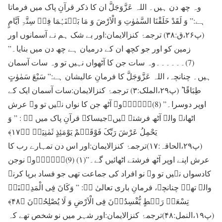
وہ چھ دن ہیں۔ اللہ عَزَّوَجَلَّ ان کا ذکر قرآنِ پاک میں فرماتا
ہے:” وَ لَقَدْ خَلَقْنَا السَّمٰوٰتِ وَ الْاَرْضَ وَ مَا بَیۡنَہُمَا فِیۡ سِتَّۃِ اَیَّامٍ
(پ۲۶،ق:۳۸) ترجمۂ کنزالایمان:اور بے شک ہم نے آسمانوں اور
زمین کو اور جو کچھ ان کے درمیان ہے چھ دن میں بنایا۔”
(7)۔۔۔۔۔۔وہ سات جن کا آٹھواں نہیں تو وہ سات آسمان
ہیں۔ چنانچہ، اللہ عَزَّوَجَلَّ کا فرمانِ عالیشان ہے:” سَبْعَ سَمٰوٰتٍ
طِبَاقًا ؕ (پ۲۹،الملک:۳) ترجمۂ کنزالایمان:سات آسمان ایک کے
اوپر دوسرا۔” (8)۔۔۔۔۔۔وہ آٹھ جن کا نواں نہیں تو وہ عرش
اٹھانے والے آٹھ فرشتے ہیں۔جیساکہ قرآنِ پاک میں ہے : ” وَ
یَحْمِلُ عَرْشَ رَبِّکَ فَوْقَہُمْ یَوْمَئِذٍ ثَمٰنِیَۃٌ ﴿ؕ۱۷﴾
(پ۲۹،الحاقہ:۱۷)ترجمۂ کنزالایمان:اور اس دن تمہارے رب کا
عرش اپنے اوپر آٹھ فرشتے اٹھائیں گے۔”(۱) (9)۔۔۔۔۔۔وہ نوجن
کادسواں نہیں تو وہ نو افراد کی جماعت تھی جو فساد برپا کرنے
والے تھے۔ چنانچہ، فرمانِ باری تعالیٰ ہے: ” وَکَانَ فِی الْمَدِیۡنَۃِ
تِسْعَۃُ رَہۡطٍ یُّفْسِدُوۡنَ فِی الْاَرْضِ وَ لَا یُصْلِحُوۡنَ ﴿۴۸﴾
(پ۱۹،النمل:۴۸)ترجمۂ کنزالایمان:اور شہر میں نو شخص تھے کہ