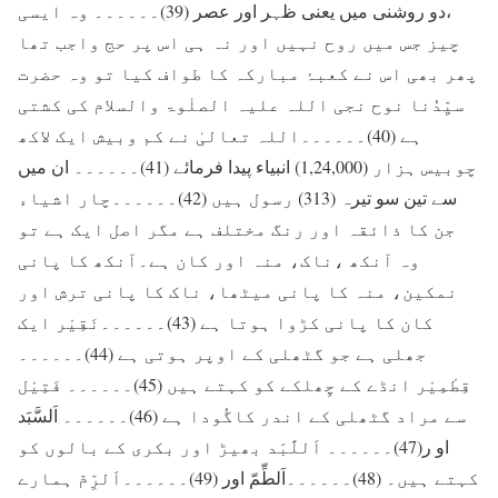
،دو روشنی میں یعنی ظہر اور عصر (39)۔۔۔۔۔۔ وہ ایسی
چیز جس میں روح نہیں اور نہ ہی اس پر حج واجب تھا
پھر بھی اس نے کعبۂ مبارکہ کا طواف کیا تو وہ حضرت
سیِّدُنا نوح نجی اللہ علیہ الصلٰوۃ والسلام کی کشتی
ہے (40)۔۔۔۔۔۔اللہ تعالیٰ نے کم وبیش ایک لاکھ
چوبیس ہزار (1,24,000) انبیاء پیدا فرمائے (41)۔۔۔۔۔۔ ان میں
سے تین سو تیرہ (313) رسول ہیں (42)۔۔۔۔۔۔چار اشیاء
جن کا ذائقہ اور رنگ مختلف ہے مگر اصل ایک ہے تو
وہ آنکھ ،ناک، منہ اور کان ہے۔آنکھ کا پانی
نمکین، منہ کا پانی میٹھا، ناک کا پانی ترش اور
کان کا پانی کڑوا ہوتا ہے (43)۔۔۔۔۔۔نَقِیْر ایک
جھلی ہے جو گٹھلی کے اوپر ہوتی ہے (44)۔۔۔۔۔۔
قِطْمِیْر انڈے کے چِھلکے کو کہتے ہیں (45)۔۔۔۔۔۔ فَتِیْل
سے مراد گٹھلی کے اندر کاگُودا ہے (46)۔۔۔۔۔۔ اَلسَّبَد
او ر(47)۔۔۔۔۔۔ اَللَّبَد بھیڑ اور بکری کے بالوں کو
کہتے ہیں۔ (48)۔۔۔۔۔۔اَلطِّمّ اور (49)۔۔۔۔۔۔اَلرِّمّ ہمارے