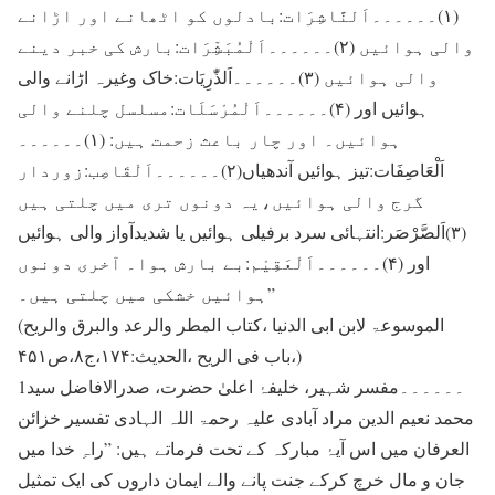
(۱)۔۔۔۔۔۔اَلنَّاشِرَات:بادلوں کو اٹھانے اور اڑانے
والی ہوائیں (۲)۔۔۔۔۔۔اَلْمُبَشِّرَات:بارش کی خبر دینے
والی ہوائیں (۳)۔۔۔۔۔۔اَلذّٰرِیَات:خاک وغیرہ اڑانے والی
ہوائیں اور (۴)۔۔۔۔۔۔اَلْمُرْسَلَات:مسلسل چلنے والی
ہوائیں۔ اور چار باعث زحمت ہیں: (۱)۔۔۔۔۔۔
اَلْعَاصِفَات:تیز ہوائیں آندھیاں(۲)۔۔۔۔۔۔اَلْقَاصِب:زوردار
گرج والی ہوائیں،یہ دونوں تری میں چلتی ہیں
(۳)اَلصَّرْصَر:انتہائی سرد برفیلی ہوائیں یا شدیدآواز والی ہوائیں
اور (۴)۔۔۔۔۔۔اَلْعَقِیْم:بے بارش ہوا۔ آخری دونوں
ہوائیں خشکی میں چلتی ہیں۔”
(الموسوعۃ لابن ابی الدنیا ،کتاب المطر والرعد والبرق والریح
،باب فی الریح ،الحدیث:۱۷۴،ج۸،ص۴۵۱)
1۔۔۔۔۔۔مفسر شہیر، خلیفۂ اعلیٰ حضرت، صدرالافاضل سید
محمد نعیم الدین مراد آبادی علیہ رحمۃ اللہ الہادی تفسیر خزائن
العرفان میں اس آیۂ مبارکہ کے تحت فرماتے ہیں: ”راہِ خدا میں
جان و مال خرچ کرکے جنت پانے والے ایمان داروں کی ایک تمثیل