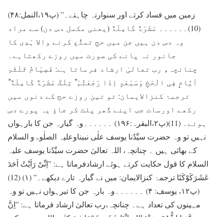
زمین میں فساد کرتے اور سنوارنہ چاہتے۔” (پ۱۹،النمل:۴۸)
(10)۔۔۔۔۔۔ عَشَرَۃٌ کَامِلَۃٌ (یعنی مکمل دس دن) سے مراد
وہ دس دن ہیں جن میں حجِ تمتُّع کرنے والا ہَدِی کا
جانور نہ پانے کی صورت میں روزے رکھتاہے۔
چنانچہ، رب تعالیٰ ارشاد فرماتا ہے: فَصِیَامُ ثَلٰثَۃِ
اَیَّامٍ فِی الْحَجِّ وَسَبْعَۃٍ اِذَا رَجَعْتُمْ ؕ تِلْکَ عَشَرَۃٌ کَامِلَۃٌ ؕ
ترجمۂ کنزالایمان: تو تین روزے حج کے دنوں میں
رکھے اورسات جب اپنے گھر پلٹ کر جاؤ یہ پورے دس
ہوئے۔ (11)(پ۲،البقرہ:۱۹۶) ۔۔۔۔۔۔وہ گیارہ جن کا بارہواں
نہیں تو وہ حضرت سیِّدُنا یوسف علٰی نبیناوعلیہ الصلٰوۃو السلام
کے بھائی ہیں ۔ چنانچہ، اللہ تعالیٰ حضرت سیِّدُنا یوسف علیہ
السلام کا قول حکایت کرتے ہوئے ارشادفرماتا ہے: ”اِنِّیْ رَاَیْتُ اَحَدَ
عَشَرَکَوْکَبًا ترجمۂ کنزالایمان: میں نے گیارہ تارے دیکھے۔” (۱) (12)
(پ۱۲، یوسف: ۴) ۔۔۔۔۔۔وہ بارہ جن کا تیرہواں نہیں تو وہ
مہینوں کی تعداد ہے۔ چنانچہ،رب تعالیٰ ارشاد فرماتا ہے: ”اِنَّ