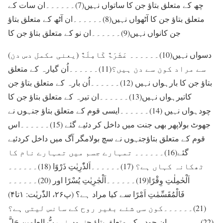
چھ کے متعلق بتاؤ جن کا ساتواں نہیں(7)۔۔۔۔۔۔ان سات کے
متعلق بتاؤ جن کا آٹھواں نہیں(8)۔۔۔۔۔۔ان آٹھ کے متعلق بتاؤ
جن کانواں نہیں(9)۔۔۔۔۔۔ان نو کے متعلق بتاؤ جن کا
دسواں نہیں(10)۔۔۔۔۔۔ عَشَرَۃٌ کَامِلَۃٌ (یعنی مکمل دس دن)
سے مراد کون سے دن ہیں؟(11)۔۔۔۔۔۔اُن گیارہ کے متعلق
بتاؤ جن کا بارہواں نہیں (12)۔۔۔۔۔۔اُن بارہ کے متعلق بتاؤ جن
کاتیرہواں نہیں(13)۔۔۔۔۔۔ان تیرہ کے متعلق بتاؤ جن کا
چودہواں نہیں (14)۔۔۔۔۔۔ایسی قوم کے متعلق بتاؤ جنہوں نے
جھوٹ بولاپھر بھی جنت میں داخل کر دئیے گئے (15)۔۔۔۔۔۔اس
قوم کے متعلق بتاؤجنہوں نے سچ بولامگر آگ میں داخل کردئیے
گئے(16)۔۔۔۔۔۔ تمہارے جسم میں تمہارے نام کا
ٹھکانہ کہاں ہے؟ (17)۔۔۔۔۔۔اَلذّٰرِیٰتِ ذَرْوًا (18)۔۔۔۔۔۔
اَلْحٰمِلٰتِ وِقْرًا(19)۔۔۔۔۔۔اَلْجٰرِیٰتِ یُسْرًا اور (20)۔۔۔۔۔۔
فَالْمُقَسِّمٰتِ اَمْرًا سے کیا مراد ہے؟ (پ۲۶، الذّٰریٰت: ۱تا۴)
(21)۔۔۔۔۔۔کون سی شئے بغیر روح کے سانس لیتی ہے؟
(22) ۔۔۔۔۔۔ ان چودہ کے متعلق بتاؤ جنہوں نے ربُّ العلمین جَلَّ