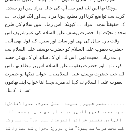
ہوچکا تھا اس لئے قمر سے آپ کی خالہ مراد ہیں اور سجدہ
کرنے سے تواضع کرنا اور مطیع ہونا مراد ہے اور ایک قول یہ ہے
کہ حقیقتاً سجدہ مراد ہے کیونکہ اس زمانہ میں سلام کی طرح
سجدۂ تحیّت تھا۔حضرت یوسف علیہ السلام کی عمرشریف اس
وقت بارہ سال کی تھی اور سات اور سترہ کے قول بھی آئے۔
حضرت یعقوب علیہ السلام کو حضرت یوسف علیہ السلام سے
بہت زیادہ محبت تھی۔اس لئے ان کے ساتھ ان کے بھائی حسد
کرتے تھے اور حضرت یعقوب علیہ السلام اس پر مطلع تھے اس
لئے جب حضرت یوسف علیہ السلامنے یہ خواب دیکھا تو حضرت
یعقوب علیہ ا لسلام نے کہا:اے میرے بچے! اپنا خواب اپنے بھائیوں
سے نہ کہنا۔”
1۔۔۔۔۔۔مفسر شہیر، خلیفۂ اعلیٰ حضرت، صدرالافاضل
سید محمد نعیم الدین مراد آبادی علیہ رحمۃ اللہ
الہادی تفسیر خزائن العرفان میں اس آیۂ مبارکہ
کے تحت فرماتے ہیں: ” شانِ نزول: نجران کے نصاریٰ کا