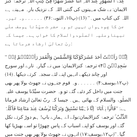
عِدَّۃَ ا لشُّھُوْرِ عِنْدَ اللہِ اثْنَا عَشَرَ شَھْرًا فِیْ کِتٰبِ اللہِ ترجمۂ کنز
الایمان: بے شک مہینوں کی گنتی اللہ کے نزدیک بارہ مہینے ہے
اللہ کی کتاب میں۔” (13) (پ۱0، التوبۃ:۳۶) ۔۔۔۔۔۔وہ تیرہ
جن کا چودہواں نہیں تو وہ حضر ت سیِّدُنا یوسف علٰی
نبیناوعلیہ الصلٰوۃوالسلام کا خواب ہے۔ جیسا کہ
ربّ تعالیٰ ارشاد فرماتا ہے:
” اِنِّیۡ رَاَیۡتُ اَحَدَ عَشَرَکَوْکَبًا وَّالشَّمْسَ وَالْقَمَرَ رَاَیۡتُہُمْ لِیۡ
سٰجِدِیۡنَ ﴿۴﴾ ترجمۂ کنزالایمان: میں نے گیارہ تارے اور سورج
اور چاند دیکھے انہیں اپنے لئے سجدہ کرتے دیکھا۔(14)
(پ۱۲،یوسف:۴) ۔۔۔۔۔۔وہ قوم جنہوں نے جھوٹ بولا پھر بھی
جنت میں داخل کر دئیے گئے تو وہ حضرت سیِّدُنا یوسف علیہ
الصلٰوۃ والسلام کے بھائی ہیں۔ جیسا کہ ربّ تعالیٰ ارشاد فرماتا
ہے: ”قَالُوۡا یٰۤاَبَانَاۤ اِنَّا ذَہَبْنَا نَسْتَبِقُ وَتَرَکْنَا یُوۡسُفَ عِنۡدَ مَتَاعِنَا فَاَکَلَہُ
الذِّئْبُ ۚ ترجمۂ کنزالایمان:بولے اے ہمارے باپ! ہم دوڑ کرتے نکل
گئے اور یوسف کو اپنے اسباب کے پاس چھوڑا تو اسے بھیڑیا کھا
گیا۔”(پ۱۲،یوسف:۱۷) انہوں نے جھوٹ بولا پھر بھی جنت میں