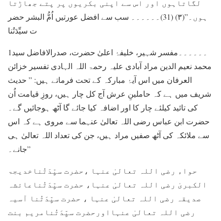
لگاتاہوں اور اس سے اپنی بکریوں پر پتے جھاڑتا
ہوں۔”(۳) (31)۔۔۔۔۔۔ سب سے افضل عورتیں اُمُّ البشر حضر
ت سیِّدَتُنا
1۔۔۔۔۔۔مفسر شہیر، خلیفۂ اعلیٰ حضرت، صدرالافاضل سید
محمد نعیم الدین مراد آبادی علیہ رحمۃ اللہ الہادی تفسیر خزائن
العرفان میں اس آیۂ مبارکہ کے تحت فرماتے ہیں: ” حدیث
شریف میں ہے کہ حاملینِ عرش آج کل چار ہیں، روزِ قیامت اُن
کی تائید کیلئے چار کا اور اضافہ کیا جائے گا آٹھ ہوجائیں گے۔
حضرت ابن عباس رضی اللہ تعالیٰ عنہما سے مروی ہے کہ اس
سے ملائکہ کی آٹھ صفیں مراد ہیں، جن کی تعداد اللہ تعالیٰ ہی
جانے۔”
حواء رضی اللہ تعالیٰ عنہا ،حضرت سیِّدَتُناخدیجۃ
الکبریٰ رضی اللہ تعالیٰ عنہا، حضرت سیِّدَتُناعائشہ
صدیقہ رضی اللہ تعالیٰ عنہا ، حضرت سیِّدَتُنا آسیہ
رضی اللہ تعالیٰ عنہااورحضرت سیِّدَتُنامریم بنت