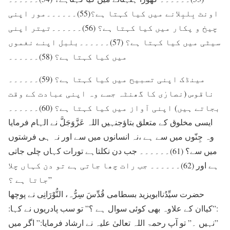
اونٹ بِلبِلانے میں کیا کہتا ہے؟(55)۔۔۔۔۔۔مور اپنی
چیخ و پکار میں کیا کہتا ہے؟ (56)۔۔۔۔۔۔تیتر اپنی
سیٹی میں کیا کہتا ہے؟ (57)۔۔۔۔۔۔بلبل اپنے نغموں
میں کیا کہتا ہے؟ (58)۔۔۔۔۔۔
مینڈک اپنی تسبیح میں کیا کہتا ہے؟ (59)۔۔۔۔۔۔
ناقوس (نصارٰی کا گھنٹہ جسے وہ اپنی عبادت کے وقت
بجاتے ہیں) اپنی آواز میں کیا کہتا ہے؟ (60)۔۔۔۔۔۔
ایسی مخلوق کے متعلق بتاؤجنہیں اللہ عَزَّوَجَلَّ نے الہام فرمایا
وہ جِنّوں میں سے ہے ،نہ انسانوں میں سے اور نہ ہی فرشتوں
میں سے؟ (61)۔۔۔۔۔۔ جب دن نکلتاہے تورات کہاں چلی جاتی
ہے اور (62)۔۔۔۔۔۔ جب رات چھا جاتی ہے تو دن کہاں چلا
جاتا ہے ؟”
حضرت سیِّدُناابویزید بسطامی قُدِّسَ سِرُّہ، النُّوْرَانِی نے پوچھا
:”کیاان کے علاوہ بھی کوئی سوال ہے ؟” تو سب پادریوں نے کہا:
”نہیں ۔” تو آپ رحمۃ اللہ تعالیٰ علیہ نے ارشاد فرمایا:” اگر میں