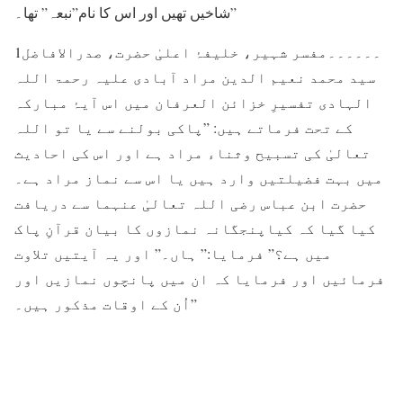
شاخیں تھیں اور اس کا نام”نبعہ” تھا۔”
1۔۔۔۔۔۔مفسر شہیر، خلیفۂ اعلیٰ حضرت، صدرالافاضل
سید محمد نعیم الدین مراد آبادی علیہ رحمۃ اللہ
الہادی تفسیرِ خزائن العرفان میں اس آیۂ مبارکہ
کے تحت فرماتے ہیں: ”پاکی بولنے سے یا تو اللہ
تعالیٰ کی تسبیح وثناء مراد ہے اور اس کی احادیث
میں بہت فضیلتیں وارد ہیں یا اس سے نماز مراد ہے۔
حضرت ابن عباس رضی اللہ تعالیٰ عنہما سے دریافت
کیا گیا کہ کیاپنجگانہ نمازوں کا بیان قرآنِ پاک
میں ہے؟” فرمایا:” ہاں۔” اور یہ آیتیں تلاوت
فرمائیں اور فرمایا کہ ان میں پانچوں نمازیں اور
اُن کے اوقات مذکور ہیں۔”