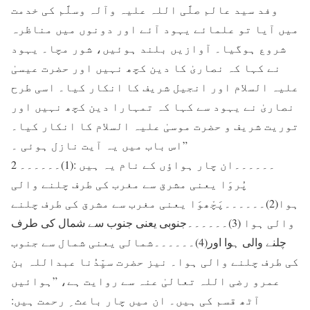
وفد سید عالم صلَّی اللہ علیہ وآلہ وسلَّم کی خدمت
میں آیا تو علمائے یہود آئے اور دونوں میں مناظرہ
شروع ہوگیا۔ آوازیں بلند ہوئیں، شور مچا۔ یہود
نے کہا کہ نصاریٰ کا دین کچھ نہیں اور حضرت عیسیٰ
علیہ السلام اور انجیل شریف کا انکار کیا۔ اسی طرح
نصاریٰ نے یہود سے کہا کہ تمہارا دین کچھ نہیں اور
توریت شریف و حضرت موسیٰ علیہ السلام کا انکار کیا۔
اس باب میں یہ آیت نازل ہوئی ۔”
2 ۔۔۔۔۔۔ان چار ہواؤں کے نام یہ ہیں :(1)۔۔۔۔۔۔
پُروَا یعنی مشرق سے مغرب کی طرف چلنے والی
ہوا(2)۔۔۔۔۔۔پَچْھوَا یعنی مغرب سے مشرق کی طرف چلنے
والی ہوا (3)۔۔۔۔۔۔جنوبی یعنی جنوب سے شمال کی طرف
چلنے والی ہوا اور(4)۔۔۔۔۔۔شمالی یعنی شمال سے جنوب
کی طرف چلنے والی ہوا۔ نیز حضرت سیِّدُنا عبداللہ بن
عمرو رضی اللہ تعالیٰ عنہ سے روایت ہے، ”ہوائیں
آٹھ قسم کی ہیں۔ ان میں چار باعث ِ رحمت ہیں: