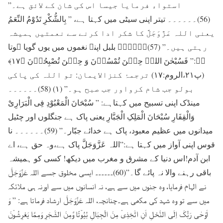
استواء فرمایا جیسا اس کی شان کے لائق ہے۔”
(56)۔۔۔۔۔۔ تیتر اپنی سیٹی میں کہتا ہے، ” بِالشُّکْرِ تَدُوْمُ النِّعَمُ
یعنی اللہ عَزَّوَجَلَّ کا شکر ادا کرنے سے نعمتیں ہمیشہ
رہتی ہیں۔” (57)۔۔۔۔۔۔ بلبل اپنے نغموں میں یوں گویا ہوتا
ہے:” فَسُبْحٰنَ اللہِ حِیۡنَ تُمْسُوۡنَ وَ حِیۡنَ تُصْبِحُوۡنَ ﴿۱۷﴾
(پ۲۱،الروم:۱۷) ترجمۂ کنزالایمان: تو اللہ کی پاکی
بولو جب شام کرواور جب صبح ہو۔” (۱) (58)۔۔۔۔۔۔
مینڈک اپنی تسبیح میں کہتاہے: ” سُبْحَانَ الْمَعْبُوْدِ فِی الْبَرَارِیْ
وَالْقِفَارِ سُبْحَانَ الْمَلِکِ الْجَبَّارِ یعنی پاک ہے جنگلوں اور چٹیل
میدانوں میں عظیم معبود، پاک ہے خدائے جبّار۔” (59)۔۔۔۔۔۔ نا
قوس اپنی آواز میں کہتا ہے:”اللہ عَزَّوَجَلَّ پاک ہے،وہ حق ہے، اے
ابن آدم!اس دنیا کے مشرق و مغرب میں دیکھ! کسی کو ہمیشہ
باقی رہنے والا نہ پائے گا۔”(60)۔۔۔۔۔۔ ایسی مخلوق جسے اللہ عَزَّوَجَلَّ
نے الہام فرمایا، وہ جنوں میں سے ہے، نہ انسانوں میں سے اورنہ ہی ملائکہ
میں سے تو وہ شہد کی مکھی ہے۔چنانچہ، اللہ عَزَّوَجَلَّ ارشاد فرماتا ہے: ” وَ
اَوْحٰی رَبُّکَ اِلَی النَّحْلِ اَنِ اتَّخِذِیۡ مِنَ الْجِبَالِ بُیُوۡتًا وَّمِنَ الشَّجَرِ وَمِمَّا یَعْرِشُوۡنَ