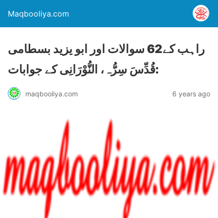
Maqbooliya.com
راہب کے62 سوالات اور ابو یزید بسطامی
قُدِّسَ سِرُّہ، النُّوْرَانِی کے جوابات:
maqbooliya.com
6 years ago