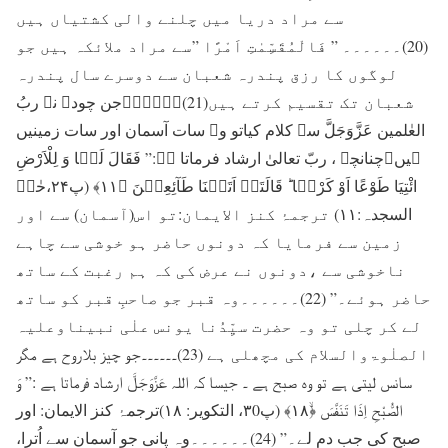
سے مراد دریا میں چلنے والی کشتیاں ہیں
(20)۔۔۔۔۔۔ ” فَالْمُقَسِّمٰتِ اَمْرًا ”سے مراد ملائکہ ہیں جو
لوگوں کا رزق پندرہ شعبان سے دوسرے سال پندرہ
شعبان تک تقسیم کرتے ہیں(21)۔۔۔۔۔۔جن چودہ نے ربُ
العٰلمین عَزَّوَجَلَّ سے کلام کیاتو وہ سات آسمان اور سات زمینیں
ہیں۔چنانچہ ، ربّ تعالیٰ ارشاد فرماتا ہے:” فَقَالَ لَہَا وَ لِلْاَرْضِ
ائْتِیَا طَوْعًا اَوْ کَرْہًا ؕ قَالَتَاۤ اَتَیۡنَا طَآئِعِیۡنَ ﴿۱۱﴾ (پ۲۴،حٰمۤ
السجدہ:۱۱) ترجمۂ کنز الایمان:تو اس(آسمان) سے اور
زمین سے فرمایا کہ دونوں حاضر ہو خوشی سے چاہے
ناخوشی سے ،دونوں نے عرض کی کہ ہم رغبت کے ساتھ
حاضر ہوئے۔” (22)۔۔۔۔۔۔وہ قبر جو صاحبِ قبر کو ساتھ
لے کر چلی تو وہ حضرت سیِّدُنا یونس علٰی نبیناوعلیہ
الصلٰوۃوالسلام کی مچھلی ہے (23)۔۔۔۔۔۔جو چیز بلاروح ہے مگر
سانس لیتی ہے تو وہ صبح ہے ۔ جیسا کہ اللہ عَزَّوَجَلَّ ارشاد فرماتا ہے :” وَ
الصُّبْحِ اِذَا تَنَفَّسَ ﴿ۙ۱۸﴾ (پ۳0، التکویر: ۱۸)ترجمۂ کنز الایمان: اور
صبح کی جب دم لے۔” (24)۔۔۔۔۔۔وہ پانی جو آسمان سے اُترا،