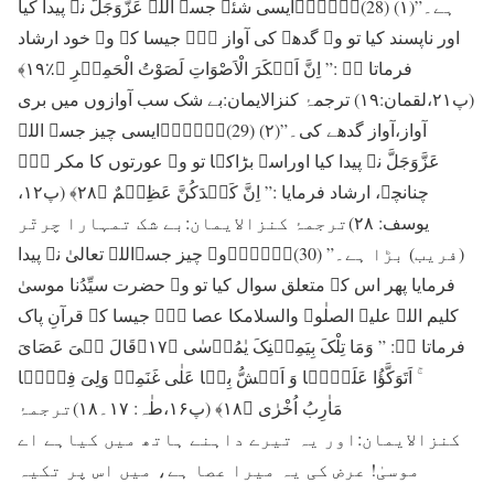
ہے۔”(۱) (28)۔۔۔۔۔۔ایسی شئے جسے اللہ عَزَّوَجَلَّ نے پیدا کیا
اور ناپسند کیا تو وہ گدھے کی آواز ہے۔ جیسا کہ وہ خود ارشاد
فرماتا ہے :” اِنَّ اَنۡکَرَ الْاَصْوَاتِ لَصَوْتُ الْحَمِیۡرِ ﴿٪۱۹﴾
(پ۲۱،لقمان:۱۹) ترجمۂ کنزالایمان:بے شک سب آوازوں میں بری
آواز،آواز گدھے کی۔”(۲) (29)۔۔۔۔۔۔ایسی چیز جسے اللہ
عَزَّوَجَلَّ نے پیدا کیا اوراسے بڑاکہا تو وہ عورتوں کا مکر ہے۔
چنانچہ، ارشاد فرمایا :” اِنَّ کَیۡدَکُنَّ عَظِیۡمٌ ﴿۲۸﴾ (پ۱۲،
یوسف: ۲۸)ترجمۂ کنزالایمان:بے شک تمہارا چرتّر
(فريب) بڑا ہے۔” (30)۔۔۔۔۔۔وہ چیز جسےاللہ تعالیٰ نے پیدا
فرمایا پھر اس کے متعلق سوال کیا تو وہ حضرت سیِّدُنا موسیٰ
کلیم اللہ علیہ الصلٰوۃ والسلامکا عصا ہے۔ جیسا کہ قرآنِ پاک
فرماتا ہے: ” وَمَا تِلْکَ بِیَمِیۡنِکَ یٰمُوۡسٰی ﴿۱۷﴾قَالَ ہِیَ عَصَایَ
ۚ اَتَوَکَّؤُا عَلَیۡہَا وَ اَہُشُّ بِہَا عَلٰی غَنَمِیۡ وَلِیَ فِیۡہَا
مَاٰرِبُ اُخْرٰی ﴿۱۸﴾ (پ۱۶،طٰہ: ۱۷۔۱۸)ترجمۂ
کنزالایمان:اور یہ تیرے داہنے ہاتھ میں کیاہے اے
موسیٰ! عرض کی یہ میرا عصا ہے، میں اس پر تکیہ