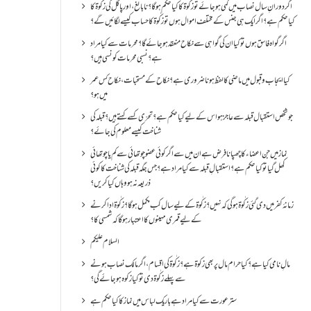
اگر دورانِ سال نصاب میں کمی ہو جائے تو زکٰوۃ کا کیا حکم ہو گا؟ نا بالغ ، اور پاگل کی زکٰوۃ کا
کیا حکم ہے؟ اگر ایک ہی جنس کے مختلف اموال ہوں تو زکٰوۃ کا حساب کیسے لگائیں گے؟
اگر گواہ فاسق ہوں تو کیا ان کی گواہی سے نکاح منعقد ہو جائے گا؟ محرمات سے کیا مراد
ہے؟ نسبی محرمات کونسی ہیں؟
کیا ایجاب و قبول میں ماضی کا لفظ ہونا ضروری ہے؟ نکاح کے مستحبات، نکاح کس عمر
میں ہو؟
جو شخص استقبال قبلہ سے عاجز ہو اس کے لیے کیا حکم ہے؟ تحرّی کسے کہتے ہیں؟ قبلہ کی
شناخت کیسے معلوم کی جائے؟
نماز میں جن اعضاء کا چھپانا فرض ہے ان میں سے اگر کوئی عضو چوتھائی سے کم یا چوتھائی
کھل گیا تو کیا حکم ہے؟استقبالِ قبلہ سے کیا مراد ہے؟جس جگہ قبلہ کی شناخت کا کوئی
ذریعہ نہ ہو وہاں کیا کریں؟
زمانۂ کفر میں دی گئی زکٰوۃ ہو گی کہ نہیں؟زکٰوۃ کے لیے سال کب مکمل ہو گا؟زکٰوۃ ادا کرنے
کے لیے قمری مہینوں کا اعتبار ہو گا کہ شمسی کا؟
السلام علیکم
مالِ نامی کیا ہے؟ کیا حرام مال پر بھی زکوۃ ہے؟ زکٰوۃ کی اقسام ،اگر مالک نصاب ہونے
سے پہلے زکٰوۃ دی تو کیا زکوه ہو جائےگی؟
ستر عورت سے کیا مراد ہے باریک لباس میں نماز کا کیا حکم ہے