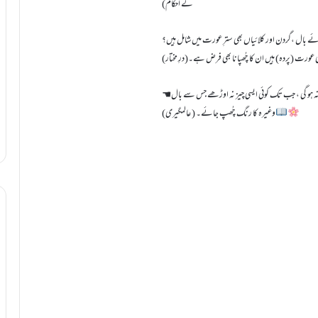
کے احکام)
ے بال ،گردن اور کلائیاں بھی سترِ عورت میں شامل ہیں؟
عورت (پردہ) ہیں ان کا چُھپانا بھی فرض ہے۔(درِ مختار)
☚اتنا باریک دوبٹہ جس سے بالوں کی سیاہی چمکے اگر عورت نے اوڑھ کر نماز پڑھی تو نماز نہ ہو گی ، جب تک کوئی ایسی چیز نہ اوڑھے جس سے بال
وغیرہ کا رنگ چُھپ جائے۔ (عالمگیری)