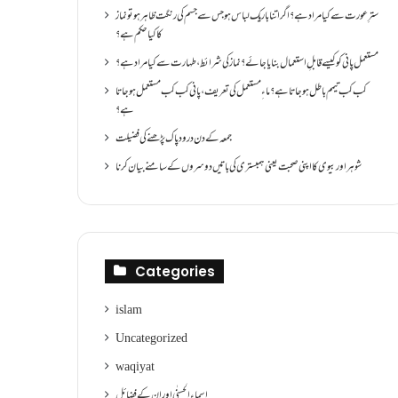
سترِ عورت سے کیا مراد ہے؟اگر اتنا باریک لباس ہو جس سے جسم کی رنگت ظاہر ہو تو نماز
کا کیا حکم ہے؟
مستعمل پانی کو کیسے قابلِ استعمال بنایا جائے؟ نماز کی شرائط ،طہارت سے کیا مراد ہے؟
کب کب تیمم باطل ہو جاتا ہے؟ ماءِ مستعمل کی تعریف ،پانی کب کب مستعمل ہو جاتا
ہے؟
جمعہ کے دن درود پاک پڑھنے کی فضیلت
شوہر اور بیوی کا اپنی صحبت یعنی ہمبستری کی باتیں دوسروں کے سامنے بیان کرنا
Categories
islam
Uncategorized
waqiyat
اسماءالحسنٰی اور ان کے فضائل