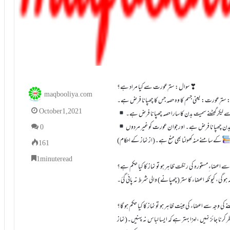
سوال: سترِعورت سے کیا مراد ہے؟❣
maqbooliya.com
October 1, 2021
لیکر گھٹنے سمیت بدن کا سارا حصہ چھپانا فرض ہے۔
 بدن چھپانا فرض ہے۔ اور جوان عورت کو غیر مردوں
0
کے سامنے منہ کھولنا بھی منع ہے۔(از نماز کے احکام)
161
1 minute read
ے اعضاءِ مستورہ کی رنگت ظاہر ہو تو نماز کا کیا حکم ہے؟
 گی، کیونکہ اعضاء کا ستر (چھپانے) والی شرط نہ پائی گئ۔
 وجہ سے اعضاء کی ہیئت ظاہر ہو تو نماز کا کیا حکم ہو گا؟
ا جائز نہیں ،لہزا بہتر ہے کہ ایسا لباس نہ پہنیں۔(نماز