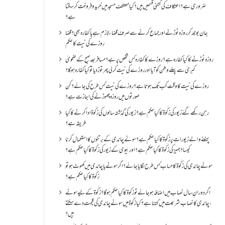
ضروری ہے؟اعتکاف کی کتنی قسمیں ہیں؟کیا معتکف مسجد میں خرید و فروخت کر سکتا
ہے؟
جان بوجھ کر روزہ ٹوڑنے اور جماع کرنے سے صرف قضاء لازم ہے یا کفارہ بھی؟ قضا
روزے کی نیت کا حکم
روزہ ٹوڑنے کا کیا کفارہ ہے؟روزے کا کفارہ کس شخص پر ہے؟ مسافر بعد صبح کے ضحویٰ
کبریٰ سے پہلے وطن کو آیا اور روزے کی نیت کر لی پھر توڑ دیا تو کیا کفارہ ہو گا؟
روزے کی نیت کا وقت کب تک ہوتا ہے؟ روزے کی نیت کس طرح کی جائے؟ کن
صورتوں میں روزہ چھوڑنے کی اجازت ہے؟
رہن رکھے گئے زیور کی زکٰوۃ کا کیا حکم ہے؟زیور کی گذشتہ سالوں کی زکٰوۃ ادا کرنے کا کیا
طریقہ ہے؟
پہننے والے زیورات پر زکٰوۃ کا کیا حکم ہے؟ سونے چاندی کے برتنوں کا استعمال کرنا
کیسا؟ جہیز کی زکٰوۃ کا کیا حکم ہے؟ اور بیوی کے زیور کی زکٰوۃ کا کیا حکم ہے؟
سونے چاندی کی زکٰوۃ کا حساب کس طرح لگایا جائے؟ اگر سونے یا چاندی میں کھوٹ ہو تو
زکٰوۃ کا کیا حکم ہے؟
اگر دورانِ سال نصاب میں اضافہ ہو جائے تو زکوۃ کا کیا حکم ہو گا؟ زکٰوۃ کے لیے سونے
،چاندی کا نصاب شریعت میں کتنا ہے؟ کیا زکٰوۃ میں سونے چاندی کی قیمت دے سکتے
ہیں؟