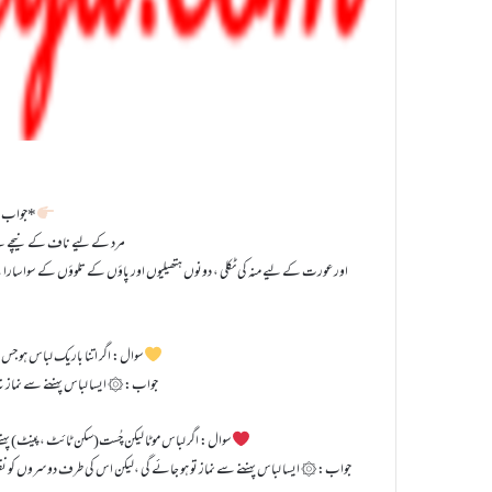
جواب: سترِعورت: یعنی جسم کا وہ حصہ جس کا چھپانا فرض ہے۔*
مرد کے لیے ناف کے نیچے سے 
اور عورت کے لیے منہ کی ٹکلی ، دونوں ہتھیلیوں اور پاؤں کے تلوؤں کے سوا سارا
سوال: اگر اتنا باریک لباس ہو جس س
جواب:۞ ایسا لباس پہننے سے نماز نہ ہو
سوال: اگر لباس موٹا لیکن چُست(سکن ٹائٹ ،پینٹ) پہننے کی
جواب:۞ ایسا لباس پہننے سے نماز تو ہو جائے گی ،لیکن اس کی طرف دوسروں کو نظر کرن