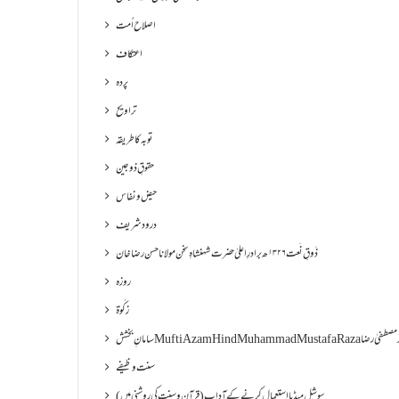
اصلاح اُمت
اعتکاف
پردہ
تراویح
توبہ کا طریقہ
حقوقِ ذوجین
حیض و نفاس
درود شریف
ذَوقِ نَعت ۱۳۲۶ھ برادرِ اعلیٰ حضرت شہنشاہِ سخن مولانا حسن رضا خان
روزہ
زکٰوۃ
Muf مفتی اعظم ھند محمد مصطفیٰ رضا
سنت وظیفے
سوشل میڈیا استعمال کرنے کے آداب (قرآن و سنت کی روشنی میں)