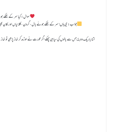
سوال: کیا سر کے لٹکے ہوئ
جواب: جی ہاں! سر کے لٹکے ہوئے بال ، گردن ،کلائیاں اور کان بھی 