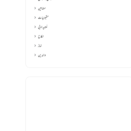
مضامین
مقبولیات
نعتیہ ادبی
نکاح
نماز
والدین