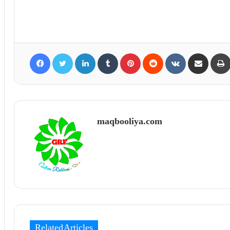
Facebook
Twitter
LinkedIn
Tumblr
Pinterest
Reddit
VKontakte
Share via Email
maqbooliya.com
Related Articles