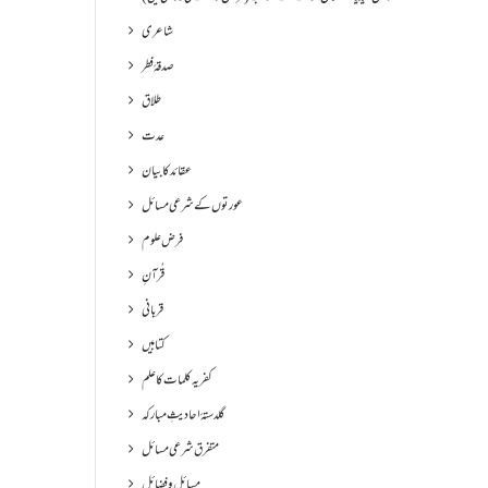
شاعری
صدقۂ فطر
طلاق
عدت
عقائد کا بیان
عورتوں کے شرعی مسائل
فرض علوم
قُرآنِ
قربانی
کتابیں
کفریہ کلمات کا علم
گلدستۂ احادیثِ مبارکہ
متفرق شرعی مسائل
مسائل و فضائل