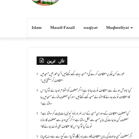
Islam
Masail-Fazail
waqiyat
Maqbooliyat
تازہ ترین
عورت کس جگہ پر اعتکاف کرے گی؟مسجد بیت کسے کہتے ہیں؟کیا عورتیں مسجد میں
اعتکاف کر سکتی ہیں؟
کیا بیہوش ہونے سے اعتکاف ٹوٹ جاتا ہے؟ اگر معتکف کو احتلام ہو جائے تو کیا اس
کا اعتکاف ٹوٹ جائے گا؟فنائے مسجد کسے کہتے ہیں ، اور کیا معتکف فنائے مسجد میں جا
سکتا ہے؟
کیا معتکف اعتکاف کے دوران مسجد کے اندر ضرورتاً دنیوی بات چیت کر سکتا ہے؟
معتکف کن حاجات کی بنا پر مسجد سے نکل سکتا ہے؟ اگر کسی وجہ سے معتکف کا روزہ
ٹوٹ گیا تو کیا اس کا اعتکاف بھی ٹوٹ جائے گا؟
اگر معتکف کسی حاجت کی بنا پر اعتکاف گاہ سے باہر نکلے تو کیا اسے کپڑے سے منہ چھپانا