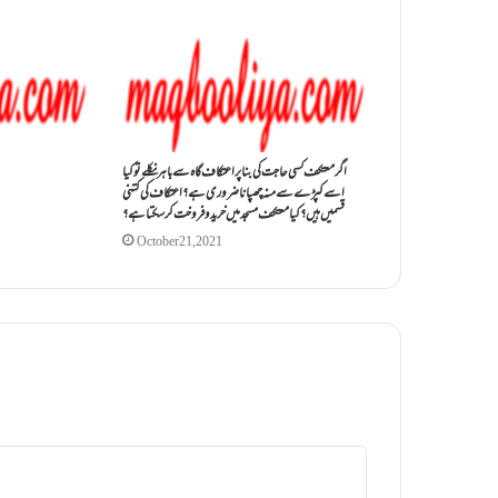
اگر معتکف کسی حاجت کی بنا پر اعتکاف گاہ سے باہر نکلے تو کیا
اسے کپڑے سے منہ چھپانا ضروری ہے؟اعتکاف کی کتنی
قسمیں ہیں؟کیا معتکف مسجد میں خرید و فروخت کر سکتا ہے؟
October 21, 2021