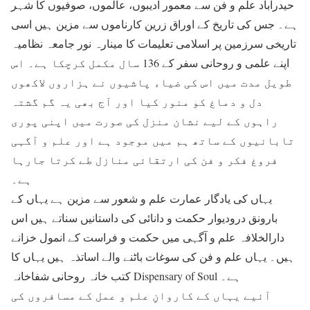
حیدرآباد علم و فن سے معمور ادیبوں، عالموں، صوفیوں کا شہر
ہے۔ جس کی تاریخ کے اوراق زرین کارناموں سے مزین ہیں اسی
تاریخی سرزمین پر اسلامی تعلیمات کا مینارہ نور جامعہ نظامیہ
اپنے علمی و روحانی سفر کے 136 سال مکمل کرچکا ہے۔ اس
طویل مدت میں اس کی ضیاء پاشیوں نے ہزاروں لاکھوں
دل و دماغ کو منور کیا اور آج بھی یہ گم گشتہ
راہوں کے لیے نشان منزل کی صورت میں اپنی پوری
تابانیوں کے ساتھ ہم میں موجود ہے اور علم و آگہی
فروغ فکر و فن کی ارتقائی منازل طے کرتا جارہا
ہے۔
یہاں کی یادگار عمارت علم و شعور سے مزین ہے یہاں کے
بارونق درودیوار حکمت و دانائی کی داستانیں سناتے ہیں اس
دارالخلافہ علم و آگہی میں حکمت و فراست کے انمول خزانے
ہیں۔ یہاں علم و فن کی سوغات باٹنے والے اساتذہ ہیں یہاں کا
کتب خانہ روحانی شفاخانہ Dispensary of Soul ہے۔
آئیے یہاں کے کاروانِ علم و عمل کے مسافروں کی