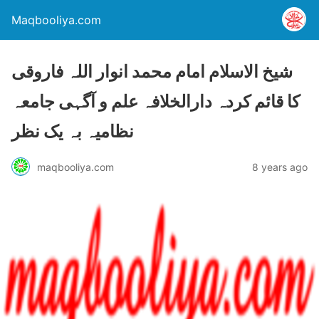
Maqbooliya.com
شیخ الاسلام امام محمد انوار اللہ فاروقی
کا قائم کردہ دارالخلافہ علم و آگہی جامعہ
نظامیہ بہ یک نظر
maqbooliya.com
8 years ago