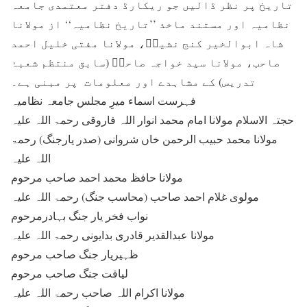
تاریخ پر نظر ڈالیں جو ریکارڈ دفتر معتمدی جامعہ
نظامیہ اور مستند ماخذ ’’تاریخ نظامیہ‘‘ از مولانا
شاہ ابوالخیر کنج نشینؒ، مولانا مفتی خلیل احمد
صاحب، مولانا سید خواجہ صاحبؒ (سابق منتظم شعبۂ
تدریس) کے مشاہدے اور معلومات پر مبنی ہے۔
فہرست اسماء میرِ مجلس جامعہ نظامیہ
حجتہ الاسلام مولانا امام محمد انوار اللہ فاروقی رحمۃ اللہ علیہ
مولانا محمد حبیب الرحمن خاں شروانی (صدر یارجنگ) رحمۃ
اللہ علیہ
مولانا حافظ محمد احمد صاحب مرحوم
مولوی غلام احمد صاحب (محاسب جنگ) رحمۃ اللہ علیہ
نواب فخر یار جنگ بہادرمرحوم
مولانا عبدالقدیر قادری بدایونی رحمۃ اللہ علیہ
ظہیریار جنگ صاحب مرحوم
لیاقت جنگ صاحب مرحوم
مولانا اکرام اللہ صاحب رحمۃ اللہ علیہ