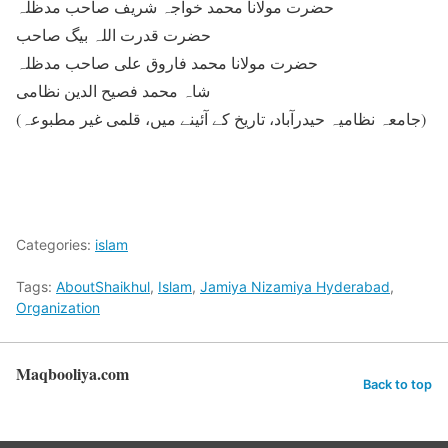
حضرت مولانا محمد خواجہ شریف صاحب مدظلہ
حضرت قدرت اللہ بیگ صاحب
حضرت مولانا محمد فاروق علی صاحب مدظلہ
شاہ محمد فصیح الدین نظامی
(جامعہ نظامیہ حیدرآباد، تاریخ کے آئینے میں، قلمی غیر مطبوعہ)
Categories:
islam
Tags:
AboutShaikhul
,
Islam
,
Jamiya Nizamiya Hyderabad
,
Organization
Maqbooliya.com
Back to top