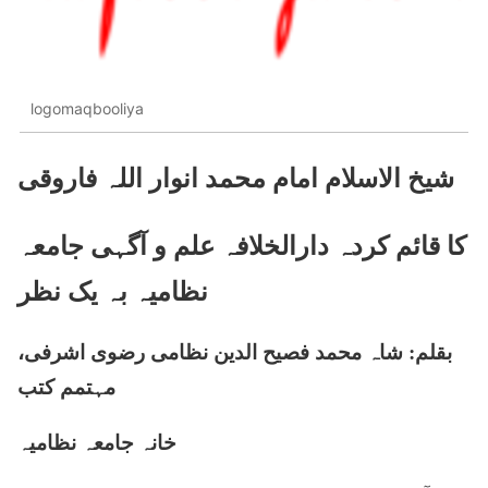
logomaqbooliya
شیخ الاسلام امام محمد انوار اللہ فاروقی
کا قائم کردہ دارالخلافہ علم و آگہی جامعہ
نظامیہ بہ یک نظر
بقلم: شاہ محمد فصیح الدین نظامی رضوی اشرفی،
مہتمم کتب
خانہ جامعہ نظامیہ