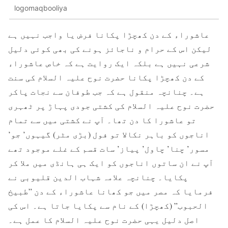
logomaqbooliya
عاشوراء کے دن کھچڑا پکانا فرض یا واجب نہیں ہے
لیکن اس کے حرام و ناجائز ہونے کی بھی کوئی دلیل
شرعی نہیں ہے بلکہ ایک روایت ہے کہ خاص عاشوراء
کے دن کھچڑا پکانا حضرت نوح علیہ السلام کی سنت
ہے۔ چنانچہ منقول ہے کہ جب طوفان سے نجات پاکر
حضرت نوح علیہ السلام کی کشتی جودی پہاڑ پر ٹھہری
تو عاشورا کا دن تھا۔ آپ نے کشتی میں سے تمام
اناجوں کو باہر نکالا تو فول (بڑی مٹر) گیہوں’ جو’
مسور’ چنا’ چاول’ پیاز’ سات قسم کے غلے موجود تھے
آپ نے ان ساتوں اناجوں کو ایک ہی ہانڈی میں ملا کر
پکایا۔ چنانچہ علامہ شہاب الدین قلیوبی نے
فرمایا کہ مصر میں جو کھانا عاشوراء کے دن ”طبیخ
الحبوب” (کھچڑا) کے نام سے پکایا جاتا ہے۔ اس کی
اصل دلیل یہی حضرت نوح علیہ السلام کا عمل ہے۔