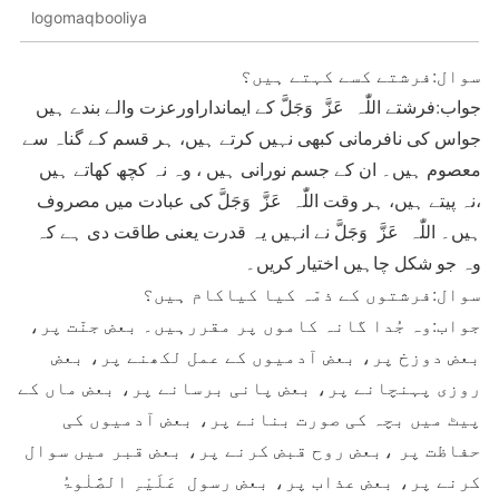
logomaqbooliya
سوال:فرشتے کسے کہتے ہیں؟
جواب:فرشتے اللّٰہ عَزَّ وَجَلَّ کے ایمانداراورعزت والے بندے ہیں
جواس کی نافرمانی کبھی نہیں کرتے ہیں، ہر قسم کے گناہ سے
معصوم ہیں۔ ان کے جسم نورانی ہیں ، وہ نہ کچھ کھاتے ہیں
،نہ پیتے ہیں، ہر وقت اللّٰہ عَزَّ وَجَلَّ کی عبادت میں مصروف
ہیں۔ اللّٰہ عَزَّ وَجَلَّ نے انہیں یہ قدرت یعنی طاقت دی ہے کہ
وہ جو شکل چاہیں اختیار کریں۔
سوال:فرشتوں کے ذمّہ کیا کیاکام ہیں؟
جواب:وہ جُدا گانہ کاموں پر مقررہیں۔ بعض جنّت پر،
بعض دوزخ پر، بعض آدمیوں کے عمل لکھنے پر، بعض
روزی پہنچانے پر، بعض پانی برسانے پر، بعض ماں کے
پیٹ میں بچہ کی صورت بنانے پر، بعض آدمیوں کی
حفاظت پر ،بعض روح قبض کرنے پر، بعض قبر میں سوال
کرنے پر، بعض عذاب پر، بعض رسول عَلَیْہِ الصَّلٰوۃُ