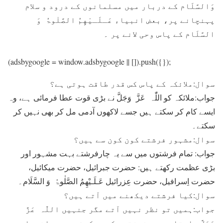
وَالسَّلَام کے دربار میں مسلمانوں کے درود و سلام
پہنچانے پر، بعض انبیاء عَـلَـيْهِمُ الصَّلٰوۃُ وَ
السَّلَام کے پاس وحی لانے پر ۔
(adsbygoogle = window.adsbygoogle || []).push({});
سوال:ملائکہ کے پاس کس قدر طاقت ہوتی ہے؟
جواب:ملائکہ کو اللّٰہ عَزَّ وَجَلَّ نے بڑی قوت عطا فرمائی ہے، وہ
ایسے کام کر سکتے ہیں جسے لاکھوں آدمی مل کر بھی نہیں کر
سکتے۔
سوال:مشہور فرشتے کون کون سے ہیں؟
جواب: تمام فرشتوں میں سے یہ چارفرشتے بہت مشہور اور
بڑی عظمت رکھتے ہیں: حضرت جبرائیل، حضرت میکائیل،
حضرت اِسرافیل، حضرت عِزرائیل عَـلَـيْهِمُ الصَّلٰوۃُ وَ السَّلَام۔
سوال:کیا فرشتے دیکھنے میں آتے ہیں؟
جواب:ہمیں تو نظر نہیں آتے مگر جنہیں اللّٰہ عَزَّ
وَجَلَّ چاہتا ہے وہ فرشتوں کو دیکھتے ہیں۔ انبیاء