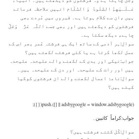
عَـلَـيْهِمُ الصَّلٰوۃُ وَ السَّلَام انہیں ملاحظہ فرماتے
ہیں ،ان سے کلام ہوتا ہے۔ قبروں میں مُردے بھی
فرشتوں کو دیکھتے ہیں اور بھی جسے اللّٰہ عَزَّ وَجَلَّ
چاہے، دیکھ سکتا ہے۔
سوال:ہر آدمی کے ساتھ ایک ہی فرشتہ عُمر بھر اس کے
عمل لکھا کرتا ہے یا کئی فرشتے لکھتے ہیں؟
جواب:نیکی اور بدی کے لکھنے والے علیحدہ علیحدہ
ہیں اور رات کے علیحدہ اور دن کے علیحدہ ہیں۔
سوال:نامۂ اعمال لکھنے والے ان فرشتوں کوکیا
کہتے ہیں؟
(adsbygoogle = window.adsbygoogle || []).push({});
جواب:کراماً کاتبین۔
سوال:کُل کتنے فرشتے ہیں؟