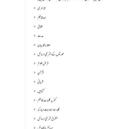
شاعری
صدقۂ فطر
طلاق
عدت
عقائد کا بیان
عورتوں کے شرعی مسائل
فرض علوم
قُرآنِ
قربانی
کتابیں
کفریہ کلمات کا علم
گلدستۂ احادیثِ مبارکہ
متفرق شرعی مسائل
مسائل و فضائل