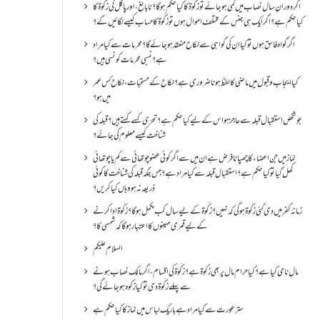
اگر دورانِ سال نصاب میں کمی ہو جائے تو زکٰوۃ کا کیا حکم ہو گا؟ نا بالغ ، اور پاگل کی زکٰوۃ کا
کیا حکم ہے؟ اگر ایک ہی جنس کے مختلف اموال ہوں تو زکٰوۃ کا حساب کیسے لگائیں گے؟
اگر گواہ فاسق ہوں تو کیا ان کی گواہی سے نکاح منعقد ہو جائے گا؟ محرمات سے کیا مراد
ہے؟ نسبی محرمات کونسی ہیں؟
کیا ایجاب و قبول میں ماضی کا لفظ ہونا ضروری ہے؟ نکاح کے مستحبات، نکاح کس عمر
میں ہو؟
جو شخص استقبال قبلہ سے عاجز ہو اس کے لیے کیا حکم ہے؟ تحرّی کسے کہتے ہیں؟ قبلہ کی
شناخت کیسے معلوم کی جائے؟
نماز میں جن اعضاء کا چھپانا فرض ہے ان میں سے اگر کوئی عضو چوتھائی سے کم یا چوتھائی
کھل گیا تو کیا حکم ہے؟استقبالِ قبلہ سے کیا مراد ہے؟جس جگہ قبلہ کی شناخت کا کوئی
ذریعہ نہ ہو وہاں کیا کریں؟
زمانۂ کفر میں دی گئی زکٰوۃ ہو گی کہ نہیں؟زکٰوۃ کے لیے سال کب مکمل ہو گا؟زکٰوۃ ادا کرنے
کے لیے قمری مہینوں کا اعتبار ہو گا کہ شمسی کا؟
السلام علیکم
مالِ نامی کیا ہے؟ کیا حرام مال پر بھی زکوۃ ہے؟ زکٰوۃ کی اقسام ،اگر مالک نصاب ہونے
سے پہلے زکٰوۃ دی تو کیا زکوه ہو جائےگی؟
ستر عورت سے کیا مراد ہے باریک لباس میں نماز کا کیا حکم ہے