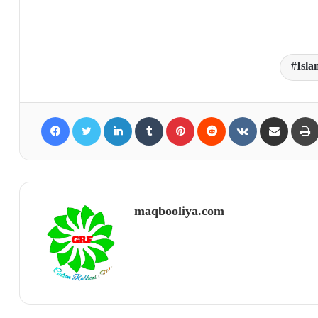
Isla
Facebook
Twitter
LinkedIn
Tumblr
Pinterest
Reddit
VKontakte
Share via Email
maqbooliya.com