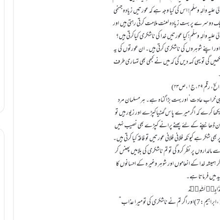
 علیہ واٰلہٖ وسلّم! اس کی کیا وجہ ہے کہ عورتیں زیادہ جہنمی
تیں ایک دوسرے پر بہت زیادہ لعنت ملامت کرتی رہتی ہیں اور
لیہ واٰلہٖ وسلّم! کیا عورتیں خدا کی ناشکری کیاکرتی ہیں؟
ہیں اور اپنے شوہروں کی ناشکری کرتی ہیں۔ ان عورتوں کی یہ
ھیں گی تو یہی کہہ دیں گی کہ میں نے کبھی بھی تمہاری طرف
عزیز بہنو! سن لو خدا کے انعاموں’ اور شوہر یا دوسروں کے احسانوں کی ناشکری بہت ہی خراب عادت’ اور بہت بڑا گناہ ہے۔ ہر مسلمان مرد
کھا کرے کہ اگر میرے پاس گھٹیاکپڑے اور زیور ہیں تو
کو بدن ڈھانپنے کے لئے پھٹے پرانے کپڑے بھی نصیب نہیں
کر ہے کیونکہ فلانی فلانی عورتیں تو فاقہ کیا کرتی ہیں۔
 سے مالداروں پر نظر کرو گی تو تم ناشکری کی بلامیں پھنس کر
 کر ہمیشہ خدا کے انعاموں اور شوہر وغیرہ کے احسانوں کا
د میں فرماتا ہے۔
َ عَذَابِیۡ لَشَدِیۡدٌ
”یعنی اگر تم شکر ادا کرتے رہو گے تو میں زیادہ سے زیادہ نعمتیں دیتا رہوں گا۔ (پ13،ابراہیم:7)اور اگر تم نے ناشکری کی تو میرا عذاب