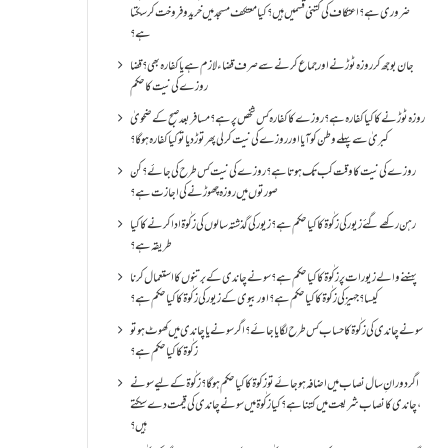
ضروری ہے؟اعتکاف کی کتنی قسمیں ہیں؟کیا معتکف مسجد میں خرید و فروخت کر سکتا
ہے؟
جان بوجھ کر روزہ ٹوڑنے اور جماع کرنے سے صرف قضاء لازم ہے یا کفارہ بھی؟ قضا
روزے کی نیت کا حکم
روزہ ٹوڑنے کا کیا کفارہ ہے؟روزے کا کفارہ کس شخص پر ہے؟ مسافر بعد صبح کے ضحویٰ
کبریٰ سے پہلے وطن کو آیا اور روزے کی نیت کر لی پھر توڑ دیا تو کیا کفارہ ہو گا؟
روزے کی نیت کا وقت کب تک ہوتا ہے؟ روزے کی نیت کس طرح کی جائے؟ کن
صورتوں میں روزہ چھوڑنے کی اجازت ہے؟
رہن رکھے گئے زیور کی زکٰوۃ کا کیا حکم ہے؟زیور کی گذشتہ سالوں کی زکٰوۃ ادا کرنے کا کیا
طریقہ ہے؟
پہننے والے زیورات پر زکٰوۃ کا کیا حکم ہے؟ سونے چاندی کے برتنوں کا استعمال کرنا
کیسا؟ جہیز کی زکٰوۃ کا کیا حکم ہے؟ اور بیوی کے زیور کی زکٰوۃ کا کیا حکم ہے؟
سونے چاندی کی زکٰوۃ کا حساب کس طرح لگایا جائے؟ اگر سونے یا چاندی میں کھوٹ ہو تو
زکٰوۃ کا کیا حکم ہے؟
اگر دورانِ سال نصاب میں اضافہ ہو جائے تو زکوۃ کا کیا حکم ہو گا؟ زکٰوۃ کے لیے سونے
،چاندی کا نصاب شریعت میں کتنا ہے؟ کیا زکٰوۃ میں سونے چاندی کی قیمت دے سکتے
ہیں؟