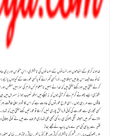
خداوند کریم کے انعاموں اور انسانوں کے احسانوں کی نا شکری، اس منحوس اور بری عاد
ننانوے فیصد اس بلا میں مبتلا ہیں۔ ذرا کسی گھرانے کو یا کسی عورت کے کپڑوں یا زیورات 
کرنے لگتی ہیں اور کہنے لگتی ہیں کہ خدا نے ہمیں نا معلوم کس جرم کی سزا میں مفلس اور غر
نگوڑی ایسے پھوٹے کرم لے کر آئی ہوں کہ نہ میکے میں سکھ نصیب ہوا نہ سسرال میں ہی کچھ 
فاقوں سے مر رہی ہوں۔ اسی طرح عورتوں کی عادت ہے کہ اس کا شوہر اپنی طاقت بھر کپ
کسی مجبوری سے عورت کی کوئی فرمائش پوری نہیں کر سکا تو عورتیں کہنے لگتی ہیں کہ تمہ
اجڑے گھر میں ہمیشہ ننگی بھوکی ہی رہ گئی کبھی بھی تمہاری طرف سے میں نے کوئی بھلائی
فقیر سے بیاہی گئی میرے ماں باپ نے مجھے بھاڑ
میں جھونک دیا۔ اس قسم کی ناشکری کرتی اور جلی کٹی باتیں سناتی رہتی ہیں۔ چنانچہ حضور اقدس 