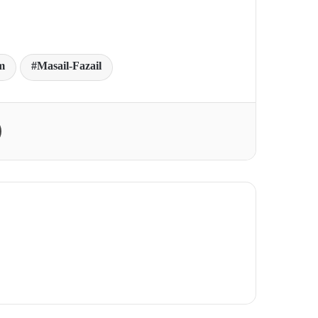
m
Masail-Fazail
Print