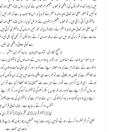
میں زیادہ تعداد عورتوں کی دیکھی تو صحابہ علیھم الرضوان نے کہا یا رسول اﷲ صلی اللہ تعالیٰ
ہوگئیں تو حضور صلی اللہ تعالیٰ علیہ واٰلہٖ وسلّم نے فرمایا کہ اس کا سبب یہ ہے کہ عور
ناشکری کرتی رہتی ہیں۔ تو صحابہ علیھم الرضوان نے عرض کیا یا رسول اﷲ صلی اللہ تعالیٰ ع
آپ صلی اللہ تعالیٰ علیہ واٰلہٖ وسلّم نے ارشاد فرمایا کہ عورتیں احسان کی ناشکری کرتی 
عادت ہے کہ تم زندگی بھر میں ان کے ساتھ احسان کرتے رہو لیکن اگر کبھی کچھ بھی کمی دیک
سے کوئی بھلائی دیکھی ہی نہیں۔
(صحیح البخاری ، کتاب الایمان ، باب کفران العشیر ۔۔۔الخ، رقم ۲۹،ج۱،ص۲۳)
وعورت کے لئے لازم ہے کہ وہ ہمیشہ اپنے سے کمزور اور گری ہوئی حالت والوں کو دی
خدا کا شکر ہے کہ فلاں اور فلانی سے تو ہم بہت ہی اچھی حالت میں ہیں کہ ان لوگوں 
ہوتے۔ اسی طرح اگر میرے شوہر نے میرے لئے معمولی غذا کا انتظام کیا ہے تو اس پر بھی ش
بہر حال اگر تم اپنے سے کمزور اورغریبوں پر نظر رکھو گی تو شکر ادا کرو گی اور اگر تم اپنے
اپنے دین و دنیا کو تباہ و برباد کر ڈالو گی۔ اس لئے لازم ہے کہ نا شکری کی عادت چھوڑ
شکریہ ادا کرتے رہنا چاہے۔ اﷲتعالیٰ قرآن مجی
لَئِنۡ شَکَرْتُمْ لَاَزِیۡدَنَّكُمْ وَلَئِنۡ کَفَرْتُمْ اِنّ
بہت ہی سخت ہے۔”