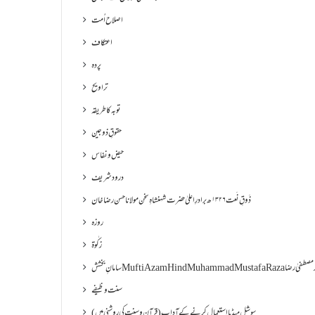
اصلاح اُمت
اعتکاف
پردہ
تراویح
توبہ کا طریقہ
حقوقِ ذوجین
حیض و نفاس
درود شریف
ذَوقِ نَعت ۱۳۲۶ھ برادرِ اعلیٰ حضرت شہنشاہِ سخن مولانا حسن رضا خان
روزہ
زکٰوۃ
Muf مفتی اعظم ھند محمد مصطفیٰ رضا
سنت وظیفے
سوشل میڈیا استعمال کرنے کے آداب (قرآن و سنت کی روشنی میں)