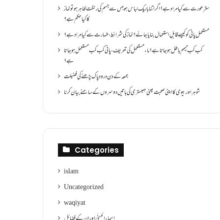
سترِ عورت سے کیا مراد ہے؟اگر اتنا باریک لباس ہو جس سے جسم کی رنگت ظاہر ہو تو نماز
کا کیا حکم ہے؟
مستعمل پانی کو کیسے قابلِ استعمال بنایا جائے؟ نماز کی شرائط ،طہارت سے کیا مراد ہے؟
کب کب تیمم باطل ہو جاتا ہے؟ ماءِ مستعمل کی تعریف ،پانی کب کب مستعمل ہو جاتا
ہے؟
جمعہ کے دن درود پاک پڑھنے کی فضیلت
شوہر اور بیوی کا اپنی صحبت یعنی ہمبستری کی باتیں دوسروں کے سامنے بیان کرنا
Categories
islam
Uncategorized
waqiyat
اسماءالحسنٰی اور ان کے فضائل