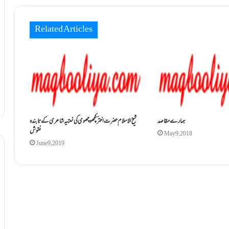
Related Articles
ہمارے مقاصد
شیخ الاسلام حضرت اختر ؔ کچھو چھوی کی نعتیہ شاعری کے تابندہ
نقوش
May 9, 2018
June 9, 2019