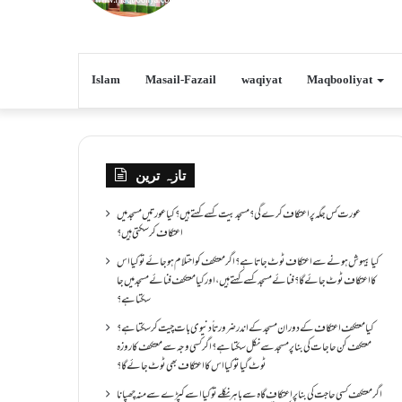
Islam
Masail-Fazail
waqiyat
Maqbooliyat
تازہ ترین
عورت کس جگہ پر اعتکاف کرے گی؟مسجد بیت کسے کہتے ہیں؟کیا عورتیں مسجد میں
اعتکاف کر سکتی ہیں؟
کیا بیہوش ہونے سے اعتکاف ٹوٹ جاتا ہے؟ اگر معتکف کو احتلام ہو جائے تو کیا اس
کا اعتکاف ٹوٹ جائے گا؟فنائے مسجد کسے کہتے ہیں ، اور کیا معتکف فنائے مسجد میں جا
سکتا ہے؟
کیا معتکف اعتکاف کے دوران مسجد کے اندر ضرورتاً دنیوی بات چیت کر سکتا ہے؟
معتکف کن حاجات کی بنا پر مسجد سے نکل سکتا ہے؟ اگر کسی وجہ سے معتکف کا روزہ
ٹوٹ گیا تو کیا اس کا اعتکاف بھی ٹوٹ جائے گا؟
اگر معتکف کسی حاجت کی بنا پر اعتکاف گاہ سے باہر نکلے تو کیا اسے کپڑے سے منہ چھپانا