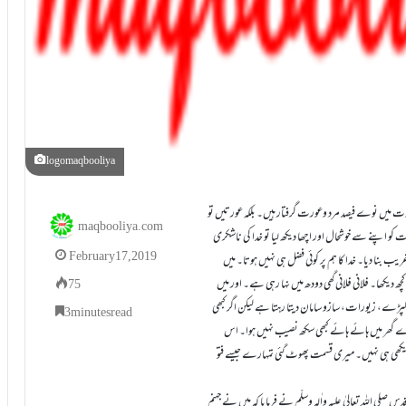
logomaqbooliya
ت میں نوے فیصد مرد وعورت گرفتار ہیں۔ بلکہ عورتیں تو
maqbooliya.com
کو اپنے سے خوشحال اور اچھا دیکھ لیا تو خدا کی ناشکری
February 17, 2019
یب بنا دیا۔ خدا کا ہم پر کوئی فضل ہی نہیں ہوتا۔ میں
دیکھا۔ فلانی فلانی گھی دودھ میں نہا رہی ہے۔ اور میں
75
ڑے، زیورات، سازو سامان دیتا رہتا ہے لیکن اگر کبھی
3 minutes read
ارے گھر میں ہائے ہائے کبھی سکھ نصیب نہیں ہوا۔ اس
 دیکھی ہی نہیں۔ میری قسمت پھوٹ گئی تمہارے جیسے فتو
صلی اللہ تعالیٰ علیہ واٰلہٖ وسلّم نے فرمایا کہ میں نے جہنم