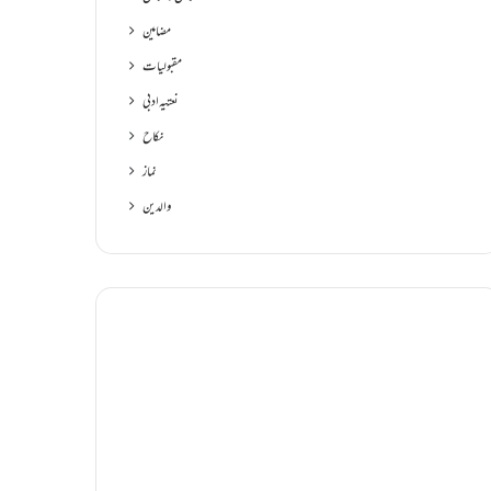
مضامین
مقبولیات
نعتیہ ادبی
نکاح
نماز
والدین