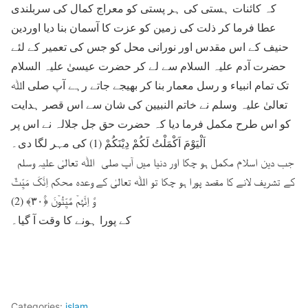
کہ کائنات ہستی کی ہر پستی کو معراج کمال کی سربلندی
عطا فرما کر ذلت کی زمین کو عزت کا آسمان بنا دیا اوردین
حنیف کے اس مقدس اور نورانی محل کو جس کی تعمیر کے لئے
حضرت آدم علیہ السلام سے لے کر حضرت عیسیٰ علیہ السلام
تک تمام انبیاء و رسل معمار بنا کر بھیجے جاتے رہے آپ صلی اﷲ
تعالیٰ علیہ وسلم نے خاتم النبیین کی شان سے اس قصر ہدایت
کو اس طرح مکمل فرما دیا کہ حضرت حق جل جلالہ نے اس پر
اَلْیَوْمَ اَکْمَلْتُ لَکُمْ دِیْنَکُمْ (1) کی مہر لگا دی۔
جب دین اسلام مکمل ہو چکا اور دنیا میں آپ صلی اﷲ تعالیٰ علیہ وسلم
کے تشریف لانے کا مقصد پورا ہو چکا تو اﷲ تعالیٰ کے وعدہ محکم اِنَّکَ مَیِّتٌ
وَّ اِنَّہُمۡ مَّیِّتُوۡنَ ﴿۫۳۰﴾ (2)
کے پورا ہونے کا وقت آ گیا۔
Categories:
islam