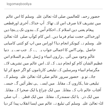
logomaqbooliya
حضور رحمۃ للعالمین صلی اﷲ تعالیٰ علیہ وسلم کا اس عالم
میں تشریف لانا صرف اس لئے تھاکہ آپ خداکے آخری اورقطعی
پیغام یعنی دین اسلام کے احکام اُس کے بندوں تک پہنچا دیں
اورخداکی حجت تمام فرما دیں۔اس کام کوآپ صلی اﷲ تعالیٰ
علیہ وسلم نے کیونکر انجام دیا؟ اوراس میں اپ کو کتنی کامیابی
حاصل ہوئی؟اس کا اجمالی جواب یہ ہے کہ جب سے یہ دنیا
عالَمِ وجود میں آئی ہزاروں انبیاء و رُسل علیہم السلام اس
عظیم الشان کام کو انجام دینے کے لئے اس عالم میں تشریف لائے
مگرتمام انبیاء ومرسلین کے تبلیغی کارناموں کو اگر جمع کر لیا
جائے تو وہ حضور سرور عالم صلی اﷲ تعالیٰ علیہ وسلم کے
تبلیغی شاہکاروں کے مقابلہ میں ایسے ہی نظر آئیں گے جیسے
آفتاب عالم تاب کے مقابلہ میں ایک چراغ یا ایک صحرا کے مقابلہ
میں ایک ذرہ یا ایک سمندرکے مقابلہ میں ایک قطرہ۔ آپ صلی
اﷲ تعالیٰ علیہ وسلم کی تبلیغ نے عالم میں ایسا انقلاب پیدا کر دیا